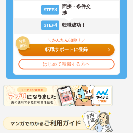
面接・条件交
3
STEP
渉
4
転職成功！
STEP
転職サポートに登録
はじめて転職する方へ