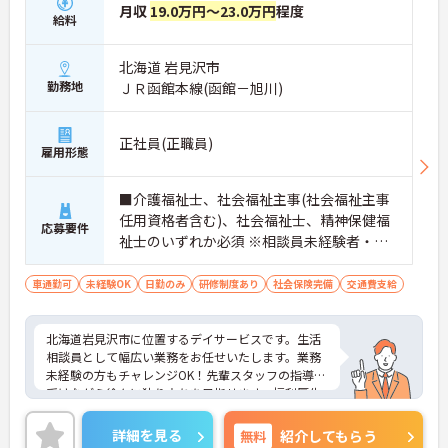
月収
19.0万円～23.0万円
程度
給料
北海道 岩見沢市
勤務地
ＪＲ函館本線(函館－旭川)
正社員(正職員)
雇用形態
■介護福祉士、社会福祉主事(社会福祉主事
任用資格者含む)、社会福祉士、精神保健福
応募要件
祉士のいずれか必須 ※相談員未経験者・ブ
ランクOK ■要普通自動車免許（AT限定可）
車通勤可
未経験OK
日勤のみ
研修制度あり
社会保険完備
交通費支給
北海道岩見沢市に位置するデイサービスです。生活
相談員として幅広い業務をお任せいたします。業務
未経験の方もチャレンジOK！先輩スタッフの指導を
受けながら徐々に独り立ちを目指せます。福利厚生
も整っており魅力の1つです。ご興味ある方には、面
接対策ポイントなど、さらに詳細をお話しいたしま
詳細を見る
無料
紹介してもらう
すのでお気軽にご相談ください！