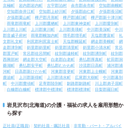
京極町
岩内郡岩内町
古宇郡泊村
余市郡余市町
空知郡南幌町
空知郡奈井江町
空知郡上砂川町
夕張郡由仁町
夕張郡長沼町
夕張郡栗山町
樺戸郡月形町
樺戸郡浦臼町
樺戸郡新十津川町
雨竜郡雨竜町
上川郡鷹栖町
上川郡東神楽町
上川郡愛別町
上川郡上川町
上川郡東川町
上川郡美瑛町
中川郡美深町
中川
郡音威子府村
雨竜郡幌加内町
増毛郡増毛町
天塩郡豊富町
礼
文郡礼文町
利尻郡利尻富士町
天塩郡幌延町
網走郡美幌町
網
走郡津別町
斜里郡斜里町
斜里郡清里町
斜里郡小清水町
常呂
郡置戸町
常呂郡佐呂間町
紋別郡遠軽町
紋別郡湧別町
紋別郡
西興部村
網走郡大空町
白老郡白老町
勇払郡厚真町
虻田郡洞
爺湖町
勇払郡安平町
勇払郡むかわ町
沙流郡日高町
浦河郡浦
河町
日高郡新ひだか町
河東郡音更町
河東郡上士幌町
河東郡
鹿追町
上川郡新得町
上川郡清水町
広尾郡大樹町
中川郡幕別
町
中川郡豊頃町
足寄郡陸別町
釧路郡釧路町
川上郡弟子屈町
白糠郡白糠町
標津郡中標津町
標津郡標津町
目梨郡羅臼町
岩見沢市(北海道)の介護・福祉の求人を雇用形態か
ら探す
正社員(正職員)
契約社員・嘱託社員
非常勤・パート・アルバイ