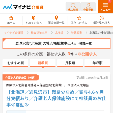
0
0
求人検索
会員登録
メニュー
ホーム
初めての方へ
面談会場一覧
保存した求人
最近見た求人
マイナビ介護職
社会福祉主事
北海道
岩見沢市
北海道の社会福祉
岩見沢市(北海道)の社会福祉主事
の求人・転職一覧
3
この条件の介護・福祉求人数
非公開求人
件 ＋
おすすめ順
新着順
月収順
年収順
介護老人保健施設（老健）
更新日：2026年07月13日
医療法人北翔会介護老人保健施設 北翔館
医療法人北翔会
【北海道／岩見沢市】残業少なめ／賞与4.6ヶ月
分実績あり／介護老人保健施設にて相談員のお仕
事≪常勤≫