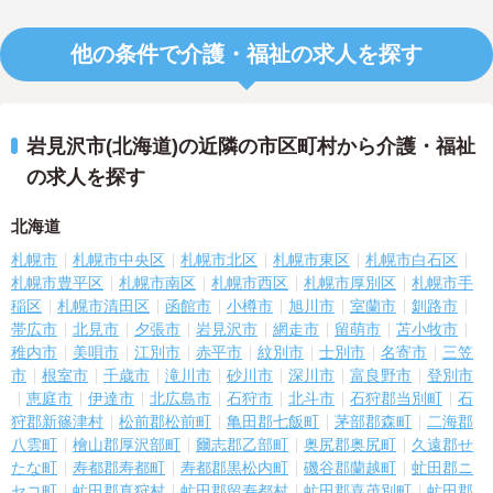
他の条件で介護・福祉の求人を探す
岩見沢市(北海道)の近隣の市区町村から介護・福祉
の求人を探す
北海道
札幌市
札幌市中央区
札幌市北区
札幌市東区
札幌市白石区
札幌市豊平区
札幌市南区
札幌市西区
札幌市厚別区
札幌市手
稲区
札幌市清田区
函館市
小樽市
旭川市
室蘭市
釧路市
帯広市
北見市
夕張市
岩見沢市
網走市
留萌市
苫小牧市
稚内市
美唄市
江別市
赤平市
紋別市
士別市
名寄市
三笠
市
根室市
千歳市
滝川市
砂川市
深川市
富良野市
登別市
恵庭市
伊達市
北広島市
石狩市
北斗市
石狩郡当別町
石
狩郡新篠津村
松前郡松前町
亀田郡七飯町
茅部郡森町
二海郡
八雲町
檜山郡厚沢部町
爾志郡乙部町
奥尻郡奥尻町
久遠郡せ
たな町
寿都郡寿都町
寿都郡黒松内町
磯谷郡蘭越町
虻田郡ニ
セコ町
虻田郡真狩村
虻田郡留寿都村
虻田郡喜茂別町
虻田郡