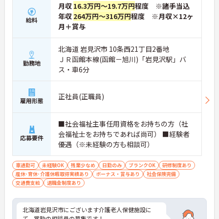
月収
16.3万円～19.7万円
程度 ※諸手当込
年収
264万円～316万円
程度 ※月収×12ヶ
給料
月＋賞与
北海道 岩見沢市 10条西21丁目2番地
ＪＲ函館本線(函館－旭川)「岩見沢駅」バ
勤務地
ス・車6分
正社員(正職員)
雇用形態
■社会福祉主事任用資格をお持ちの方（社
会福祉士をお持ちであれば尚可） ■経験者
応募要件
優遇（※未経験の方も相談可）
車通勤可
未経験OK
残業少なめ
日勤のみ
ブランクOK
研修制度あり
産休･育休･介護休暇取得実績あり
ボーナス・賞与あり
社会保険完備
交通費支給
退職金制度あり
北海道岩見沢市にございます介護老人保健施設に
て、常勤の相談員の募集です！