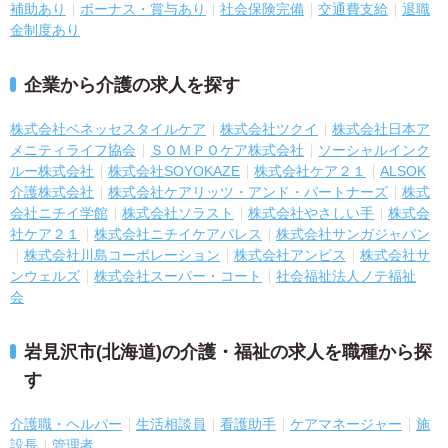
補助あり
ボーナス・賞与あり
社会保険完備
交通費支給
退職
金制度あり
企業から介護の求人を探す
株式会社ベネッセスタイルケア
株式会社ツクイ
株式会社日本ア
メニティライフ協会
ＳＯＭＰＯケア株式会社
ソーシャルインク
ルー株式会社
株式会社SOYOKAZE
株式会社ケア２１
ALSOK
介護株式会社
株式会社ケアリッツ・アンド・パートナーズ
株式
会社ニチイ学館
株式会社ソラスト
株式会社やさしい手
株式会
社ケア２１
株式会社ニチイケアパレス
株式会社サンガジャパン
株式会社川島コーポレーション
株式会社アンビス
株式会社サ
ンウェルズ
株式会社スーパー・コート
社会福祉法人ノテ福祉
会
岩見沢市(北海道)の介護・福祉の求人を職種から探
す
介護職・ヘルパー
生活相談員
看護助手
ケアマネージャー
施
設長
管理者