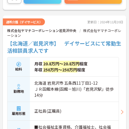
通所介護（デイサービス）
更新日：2024年11月20日
株式会社ヤマチコーポレーション岩見沢中央
株式会社ヤマチコーポレ
ーション
【北海道／岩見沢市】 デイサービスにて常勤生
活相談員求人です
月収
20.8万円～20.8万円
程度
給料
年収
250万円～250万円
程度
北海道 岩見沢市 五条西11丁目1-12
ＪＲ函館本線(函館－旭川)「岩見沢駅」徒歩
勤務地
14分
正社員(正職員)
雇用形態
■社会福祉主事資格、介護福祉士、社会福