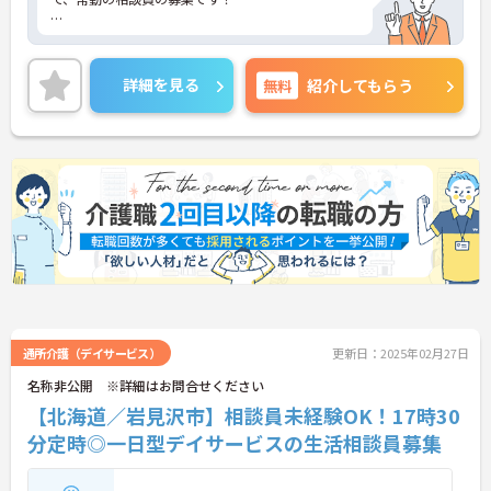
日曜祝日固定休み♪残業も少なめなので、プライベ
詳細を見る
無料
紹介してもらう
ートな時間も充実可能◎メリハリをつけたご就業が
可能です。
賞与は4.6ヶ月分の実績があり、頑張りをしっかり評
価してくれる環境なので、仕事のモチベーションに
つながります。
ご興味ある方には、面接対策ポイントなど、さらに
詳細をお話しいたしますのでお気軽にご相談くださ
い！
通所介護（デイサービス）
更新日：2025年02月27日
名称非公開 ※詳細はお問合せください
【北海道／岩見沢市】相談員未経験OK！17時30
分定時◎一日型デイサービスの生活相談員募集