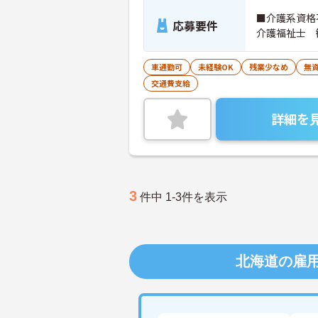
■介護系資格
応募要件
介護福祉士 
車通勤可
未経験OK
残業少なめ
無資
交通費支給
詳細を
3
件中 1-3件を表示
北海道の雇