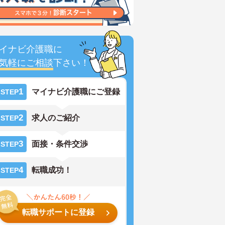
イナビ介護職に
気軽にご相談
下さい！
1
マイナビ介護職にご登録
STEP
2
求人のご紹介
STEP
3
面接・条件交渉
STEP
4
転職成功！
STEP
転職サポートに登録