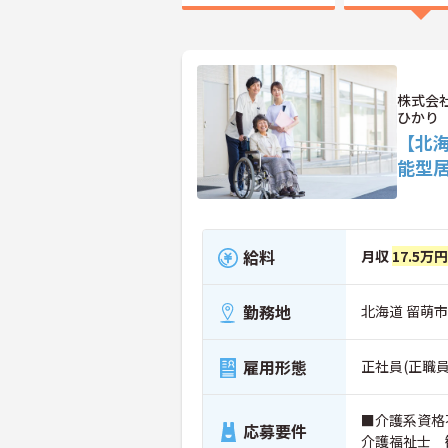
株式会
ひかり
【北
能型
給料
月収
17.5万
勤務地
北海道 留萌
雇用形態
正社員(正職員
■介護系資格
応募要件
介護福祉士 