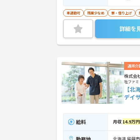
車通勤可
残業少なめ
寮・借り上げ
詳細を
通所介
株式会
社ファミ
【北
デイ
給料
月収
14.9万
勤務地
北海道 留萌市 