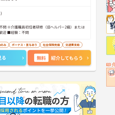
)
不問 ※介護職員初任者研修（旧ヘルパー2級）または
歓迎 ■経験：不問
勤のみ
ボーナス・賞与あり
社会保険完備
交通費支給
見る
無料
紹介してもらう