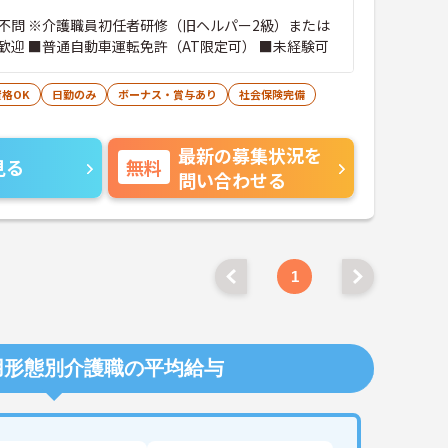
不問 ※介護職員初任者研修（旧ヘルパー2級）または
歓迎 ■普通自動車運転免許（AT限定可） ■未経験可
格OK
日勤のみ
ボーナス・賞与あり
社会保険完備
最新の募集状況を
見る
無料
問い合わせる
1
用形態別介護職の平均給与