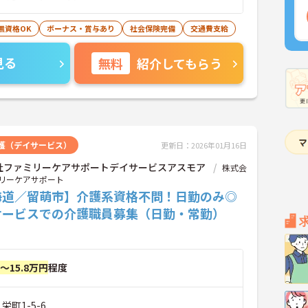
無資格OK
ボーナス・賞与あり
社会保険完備
交通費支給
見る
無料
紹介してもらう
護（デイサービス）
更新日：2026年01月16日
社ファミリーケアサポートデイサービスアスモア
株式会
リーケアサポート
海道／留萌市】介護系資格不問！日勤のみ◎
サービスでの介護職員募集（日勤・常勤）
円～15.8万円
程度
栄町1-5-6