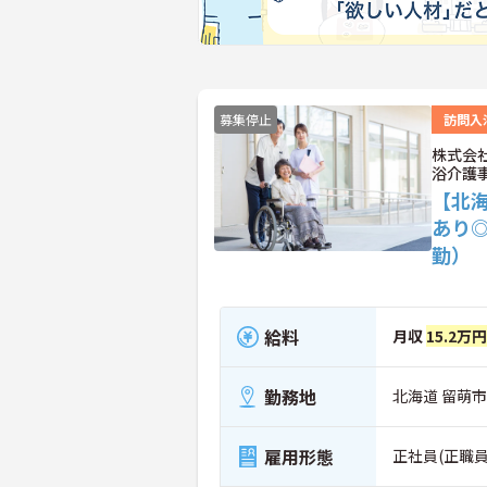
募集停止
訪問入
株式会
浴介護
【北
あり
勤）
給料
月収
15.2万
勤務地
北海道 留萌市 
雇用形態
正社員(正職員