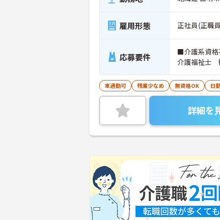
雇用形態
正社員(正職員
■介護系資格
応募要件
介護福祉士 
車通勤可
残業少なめ
無資格OK
日
詳細を