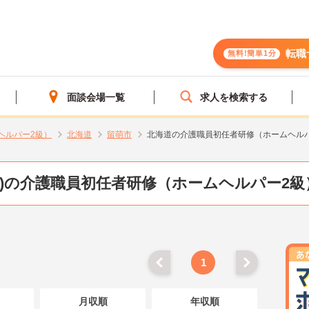
転職
無料!簡単1分
面談会場一覧
求人を検索する
ヘルパー2級）
北海道
留萌市
北海道の介護職員初任者研修（ホームヘル
道)の介護職員初任者研修（ホームヘルパー2級
1
月収順
年収順