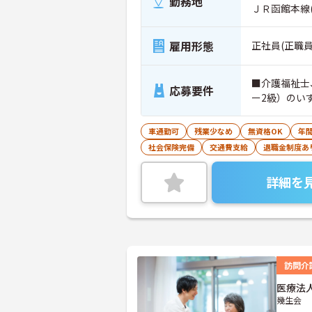
勤務地
ＪＲ函館本線
雇用形態
正社員(正職員
■介護福祉士
応募要件
ー2級）のい
車通勤可
残業少なめ
無資格OK
年間
社会保険完備
交通費支給
退職金制度あ
詳細を
訪問介
医療法
幾生会