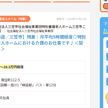
護老人ホーム（特養）
更新日：2026年07月23日
マ
祉法人三笠市社会福祉事業団特別養護老人ホーム三笠市こ
お
荘
社会福祉法人三笠市社会福祉事業団
海道／三笠市】残業：月平均5時間程度◎特別
老人ホームにおける介護のお仕事です♪＜契
員＞
円～20.2万円
程度
清住町112-5
(函館－旭川)「峰延駅」バス・車12分
託社員