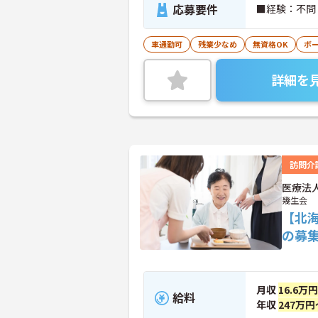
応募要件
■経験：不問
車通勤可
残業少なめ
無資格OK
ボ
詳細を
訪問介
医療法
幾生会
【北
の募
月収
16.6万
給料
年収
247万円