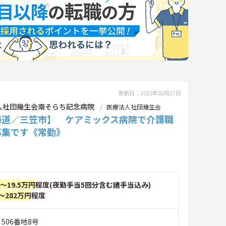
更新日：2025年02月27日
人社団幾生会南そらち記念病院
医療法人社団幾生会
海道／三笠市】 ケアミックス病院で介護職
募集です《常勤》
円～19.5万円
程度(夜勤手当5回分含む諸手当込み)
～282万円
程度
 506番地8号