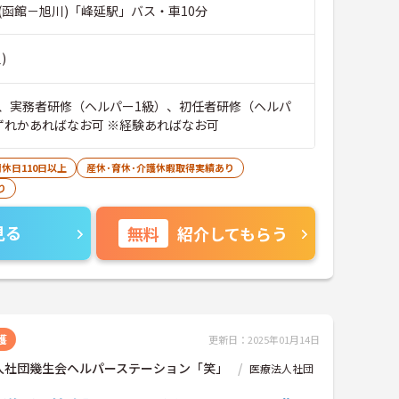
(函館－旭川)「峰延駅」バス・車10分
)
、実務者研修（ヘルパー1級）、初任者研修（ヘルパ
ずれかあればなお可 ※経験あればなお可
休日110日以上
産休･育休･介護休暇取得実績あり
り
見る
無料
紹介してもらう
護
更新日：2025年01月14日
人社団幾生会ヘルパーステーション「笑」
医療法人社団