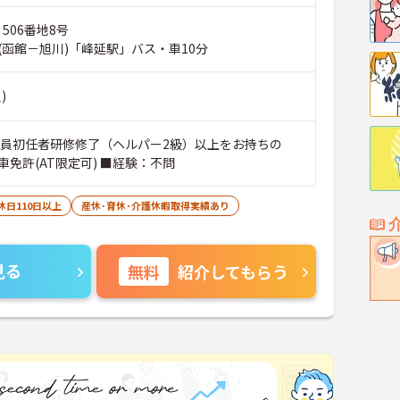
 506番地8号
(函館－旭川)「峰延駅」バス・車10分
)
職員初任者研修修了（ヘルパー2級）以上をお持ちの
免許(AT限定可) ■経験：不問
休日110日以上
産休･育休･介護休暇取得実績あり
見る
無料
紹介してもらう