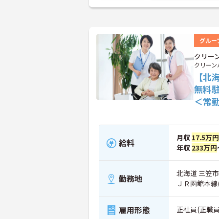
グルー
クリー
クリーン
【北
無料
＜常
月収
17.5万
給料
年収
233万円
北海道 三笠市
勤務地
ＪＲ函館本線
雇用形態
正社員(正職員