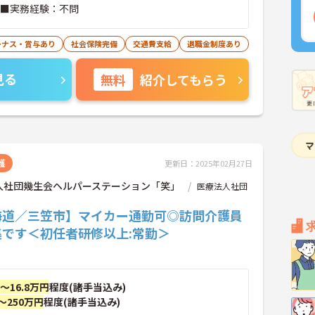
 ■実務経験：不問
ーナス・賞与あり
社会保険完備
交通費支給
退職金制度あり
見る
無料
紹介してもらう
護
更新日：2025年02月27日
人社団幾生会ヘルパーステーション「笑」
医療法人社団
海道／三笠市】マイカー通勤可◎訪問介護員
集です＜初任者研修以上:常勤＞
円～16.8万円
程度(諸手当込み)
～250万円
程度(諸手当込み)