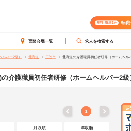
転職
無料!簡単1分
面談会場一覧
求人を検索する
ヘルパー2級）
北海道
三笠市
北海道の介護職員初任者研修（ホームヘル
道)の介護職員初任者研修（ホームヘルパー2級
1
月収順
年収順