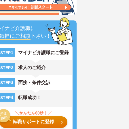
イナビ介護職に
気軽にご相談
下さい！
1
マイナビ介護職にご登録
STEP
2
求人のご紹介
STEP
3
面接・条件交渉
STEP
4
転職成功！
STEP
転職サポートに登録