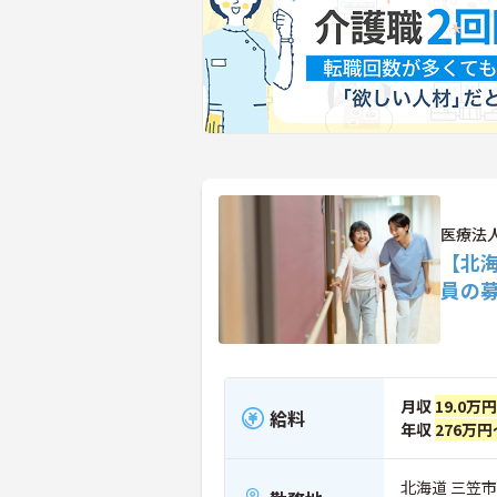
医療法
【北
員の
月収
19.0万
給料
年収
276万円
北海道 三笠市