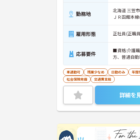
北海道 三笠市
勤務地
ＪＲ函館本線
雇用形態
正社員(正職員
■資格:介護
応募要件
方、普通自動車
車通勤可
残業少なめ
日勤のみ
年間
社会保険完備
交通費支給
詳細を