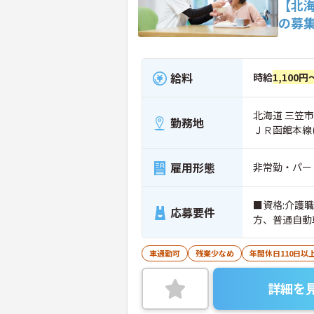
【北
の募
給料
時給
1,100円
北海道 三笠市
勤務地
ＪＲ函館本線
雇用形態
非常勤・パー
■資格:介護
応募要件
方、普通自動車
車通勤可
残業少なめ
年間休日110日以
詳細を