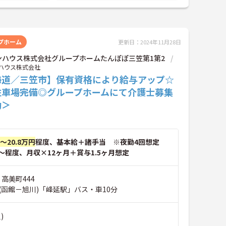
プホーム
更新日：2024年11月28日
ンハウス株式会社グループホームたんぽぽ三笠第1第2
ハウス株式会社
海道／三笠市】保有資格により給与アップ☆
駐車場完備◎グループホームにて介護士募集
勤＞
円～20.8万円
程度、基本給＋諸手当 ※夜勤4回想定
～程度、月収×12ヶ月＋賞与1.5ヶ月想定
 高美町444
(函館－旭川)「峰延駅」バス・車10分
)