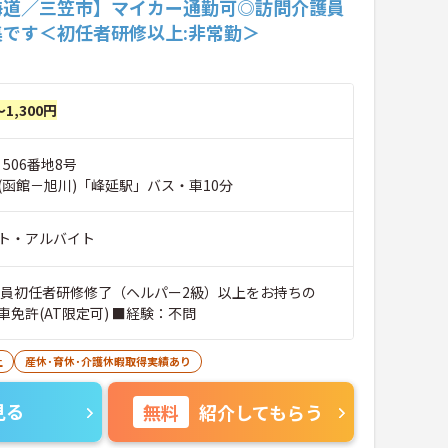
海道／三笠市】マイカー通勤可◎訪問介護員
集です＜初任者研修以上:非常勤＞
～1,300円
 506番地8号
(函館－旭川)「峰延駅」バス・車10分
ト・アルバイト
職員初任者研修修了（ヘルパー2級）以上をお持ちの
免許(AT限定可) ■経験：不問
上
産休･育休･介護休暇取得実績あり
見る
無料
紹介してもらう