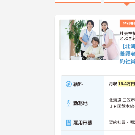
特別養
社会福
とぶき
【北
養護
約社
給料
月収
18.4万
北海道 三笠市 
勤務地
ＪＲ函館本線
雇用形態
契約社員・嘱