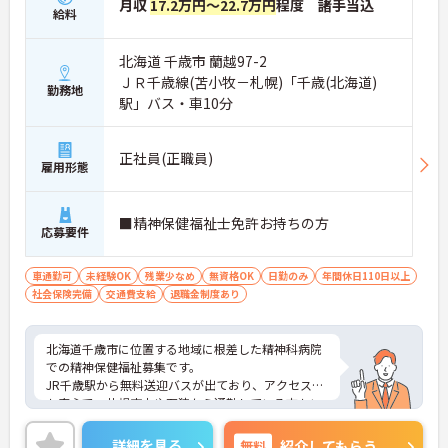
月収
17.2万円～22.7万円
程度 諸手当込
給料
北海道 千歳市 蘭越97-2
ＪＲ千歳線(苫小牧－札幌)「千歳(北海道)
勤務地
駅」バス・車10分
正社員(正職員)
雇用形態
■精神保健福祉士免許お持ちの方
応募要件
車通勤可
未経験OK
残業少なめ
無資格OK
日勤のみ
年間休日110日以上
社会保険完備
交通費支給
退職金制度あり
北海道千歳市に位置する地域に根差した精神科病院
での精神保健福祉募集です。
JR千歳駅から無料送迎バスが出ており、アクセス面
も安心で、札幌市内や石狩から通勤している方もい
ます。また、院内も非常に風通しの良い職場で残業
時間も帰りの送迎バスに合わせて帰宅できるといっ
詳細を見る
無料
紹介してもらう