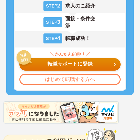
2
求人のご紹介
STEP
面接・条件交
3
STEP
渉
4
転職成功！
STEP
転職サポートに登録
はじめて転職する方へ