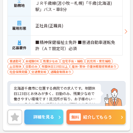
ＪＲ千歳線(苫小牧－札幌)「千歳(北海道)
勤務地
駅」バス・車8分
正社員(正職員)
雇用形態
■精神保健福祉士免許 ■普通自動車運転免
応募要件
許（ＡＴ限定可）必須
車通勤可
未経験OK
残業少なめ
住宅手当・補助
託児所・育児補助
土日祝休
日勤のみ
年間休日110日以上
産休･育休･介護休暇取得実績あり
社会保険完備
交通費支給
退職金制度あり
北海道千歳市に位置する病院での求人です。年間休
日123日とお休みが多く、日勤のみ、残業少なめで
働きやすい環境です！託児所が有り、お子様のいら
っしゃる方も安心して働けます！ご興味のある方は
お気軽にお問い合わせ下さい。
詳細を見る
無料
紹介してもらう