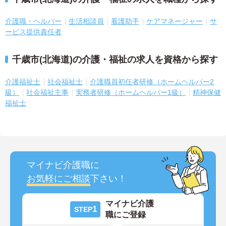
介護職・ヘルパー
生活相談員
看護助手
ケアマネージャー
サ
ービス提供責任者
千歳市(北海道)の介護・福祉の求人を資格から探す
介護福祉士
社会福祉士
介護職員初任者研修（ホームヘルパー2
級）
社会福祉主事
実務者研修（ホームヘルパー1級）
精神保健
福祉士
マイナビ介護職に
お気軽にご相談
下さい！
マイナビ介護
1
STEP
職にご登録