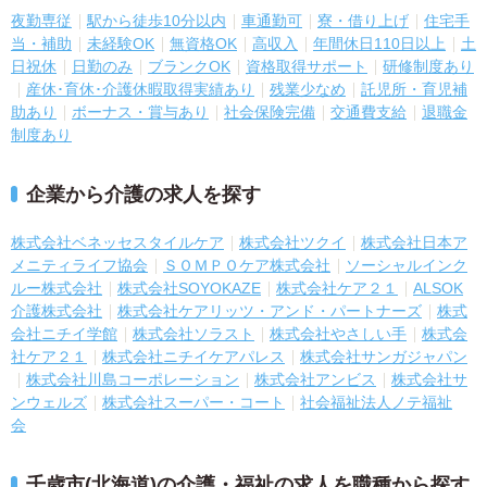
夜勤専従
駅から徒歩10分以内
車通勤可
寮・借り上げ
住宅手
当・補助
未経験OK
無資格OK
高収入
年間休日110日以上
土
日祝休
日勤のみ
ブランクOK
資格取得サポート
研修制度あり
産休･育休･介護休暇取得実績あり
残業少なめ
託児所・育児補
助あり
ボーナス・賞与あり
社会保険完備
交通費支給
退職金
制度あり
企業から介護の求人を探す
株式会社ベネッセスタイルケア
株式会社ツクイ
株式会社日本ア
メニティライフ協会
ＳＯＭＰＯケア株式会社
ソーシャルインク
ルー株式会社
株式会社SOYOKAZE
株式会社ケア２１
ALSOK
介護株式会社
株式会社ケアリッツ・アンド・パートナーズ
株式
会社ニチイ学館
株式会社ソラスト
株式会社やさしい手
株式会
社ケア２１
株式会社ニチイケアパレス
株式会社サンガジャパン
株式会社川島コーポレーション
株式会社アンビス
株式会社サ
ンウェルズ
株式会社スーパー・コート
社会福祉法人ノテ福祉
会
千歳市(北海道)の介護・福祉の求人を職種から探す