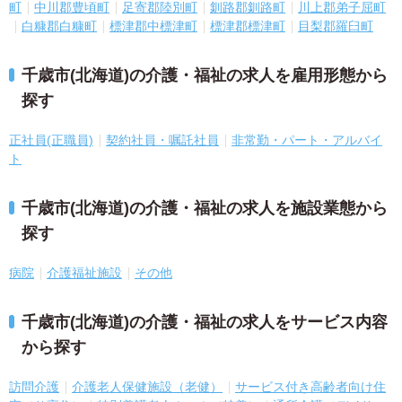
町
中川郡豊頃町
足寄郡陸別町
釧路郡釧路町
川上郡弟子屈町
白糠郡白糠町
標津郡中標津町
標津郡標津町
目梨郡羅臼町
千歳市(北海道)の介護・福祉の求人を雇用形態から
探す
正社員(正職員)
契約社員・嘱託社員
非常勤・パート・アルバイ
ト
千歳市(北海道)の介護・福祉の求人を施設業態から
探す
病院
介護福祉施設
その他
千歳市(北海道)の介護・福祉の求人をサービス内容
から探す
訪問介護
介護老人保健施設（老健）
サービス付き高齢者向け住