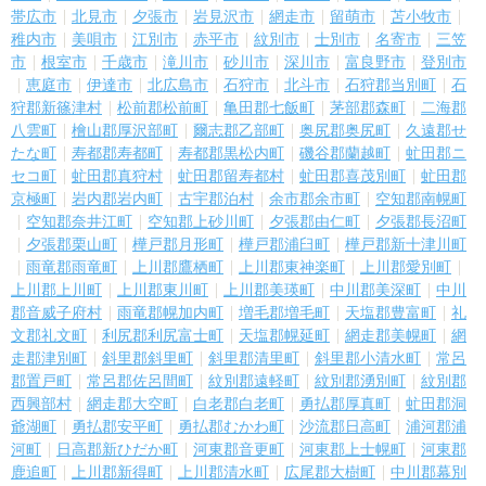
帯広市
北見市
夕張市
岩見沢市
網走市
留萌市
苫小牧市
稚内市
美唄市
江別市
赤平市
紋別市
士別市
名寄市
三笠
市
根室市
千歳市
滝川市
砂川市
深川市
富良野市
登別市
恵庭市
伊達市
北広島市
石狩市
北斗市
石狩郡当別町
石
狩郡新篠津村
松前郡松前町
亀田郡七飯町
茅部郡森町
二海郡
八雲町
檜山郡厚沢部町
爾志郡乙部町
奥尻郡奥尻町
久遠郡せ
たな町
寿都郡寿都町
寿都郡黒松内町
磯谷郡蘭越町
虻田郡ニ
セコ町
虻田郡真狩村
虻田郡留寿都村
虻田郡喜茂別町
虻田郡
京極町
岩内郡岩内町
古宇郡泊村
余市郡余市町
空知郡南幌町
空知郡奈井江町
空知郡上砂川町
夕張郡由仁町
夕張郡長沼町
夕張郡栗山町
樺戸郡月形町
樺戸郡浦臼町
樺戸郡新十津川町
雨竜郡雨竜町
上川郡鷹栖町
上川郡東神楽町
上川郡愛別町
上川郡上川町
上川郡東川町
上川郡美瑛町
中川郡美深町
中川
郡音威子府村
雨竜郡幌加内町
増毛郡増毛町
天塩郡豊富町
礼
文郡礼文町
利尻郡利尻富士町
天塩郡幌延町
網走郡美幌町
網
走郡津別町
斜里郡斜里町
斜里郡清里町
斜里郡小清水町
常呂
郡置戸町
常呂郡佐呂間町
紋別郡遠軽町
紋別郡湧別町
紋別郡
西興部村
網走郡大空町
白老郡白老町
勇払郡厚真町
虻田郡洞
爺湖町
勇払郡安平町
勇払郡むかわ町
沙流郡日高町
浦河郡浦
河町
日高郡新ひだか町
河東郡音更町
河東郡上士幌町
河東郡
鹿追町
上川郡新得町
上川郡清水町
広尾郡大樹町
中川郡幕別