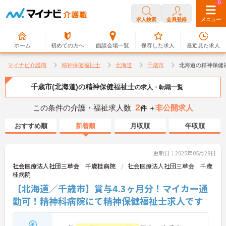
0
0
求人検索
会員登録
メニュー
ホーム
初めての方へ
面談会場一覧
保存した求人
最近見た求人
マイナビ介護職
精神保健福祉士
北海道
千歳市
北海道の精神保健
千歳市(北海道)の精神保健福祉士
の求人・転職一覧
2
この条件の介護・福祉求人数
非公開求人
件 ＋
おすすめ順
新着順
月収順
年収順
更新日：2025年05月29日
社会医療法人社団三草会 千歳桂病院
社会医療法人社団三草会 千歳
桂病院
【北海道／千歳市】賞与4.3ヶ月分！マイカー通
勤可！精神科病院にて精神保健福祉士求人です