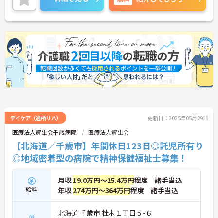
た、月に1時間もないという点で働きやすく、市内
外からの評判も高いです。
ご興味頂けましたら面接尾ポイントなどお伝えいた
しますのでお気軽にご相談ください。
デイケア（通所リハ）
更新日：2025年05月29日
医療法人資生会千歳病院
医療法人資生会
【北海道／千歳市】年間休日123日◎託児所有り
◎地域密着型の病院で精神保健福祉士募集！
月収
19.0万円～25.4万円
程度 諸手当込
給料
年収
274万円～364万円
程度 諸手当込
北海道 千歳市 桂木１丁目５-６