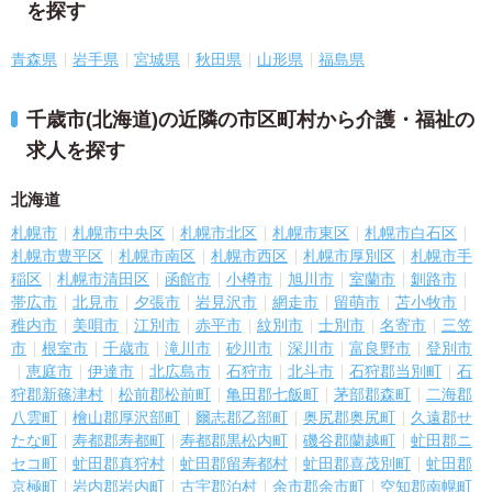
を探す
青森県
岩手県
宮城県
秋田県
山形県
福島県
千歳市(北海道)の近隣の市区町村から介護・福祉の
求人を探す
北海道
札幌市
札幌市中央区
札幌市北区
札幌市東区
札幌市白石区
札幌市豊平区
札幌市南区
札幌市西区
札幌市厚別区
札幌市手
稲区
札幌市清田区
函館市
小樽市
旭川市
室蘭市
釧路市
帯広市
北見市
夕張市
岩見沢市
網走市
留萌市
苫小牧市
稚内市
美唄市
江別市
赤平市
紋別市
士別市
名寄市
三笠
市
根室市
千歳市
滝川市
砂川市
深川市
富良野市
登別市
恵庭市
伊達市
北広島市
石狩市
北斗市
石狩郡当別町
石
狩郡新篠津村
松前郡松前町
亀田郡七飯町
茅部郡森町
二海郡
八雲町
檜山郡厚沢部町
爾志郡乙部町
奥尻郡奥尻町
久遠郡せ
たな町
寿都郡寿都町
寿都郡黒松内町
磯谷郡蘭越町
虻田郡ニ
セコ町
虻田郡真狩村
虻田郡留寿都村
虻田郡喜茂別町
虻田郡
京極町
岩内郡岩内町
古宇郡泊村
余市郡余市町
空知郡南幌町