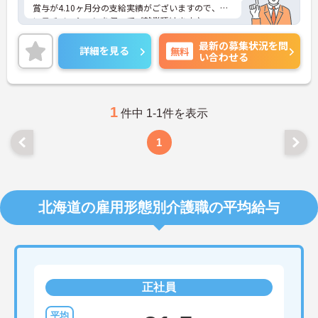
賞与が4.10ヶ月分の支給実績がございますので、高
いモチベーションを保ってご就業頂けます♪
17：00定時の基本残業なしなので、ゆとりを持って
最新の募集状況を問
働きたい方におすすめです。
詳細を見る
無料
い合わせる
ご興味のある方には、面接対策ポイントなど、さら
に詳細をお話しいたしますのでお気軽にご相談くだ
さい！
1
件中 1-1件を表示
1
北海道の雇用形態別介護職の平均給与
正社員