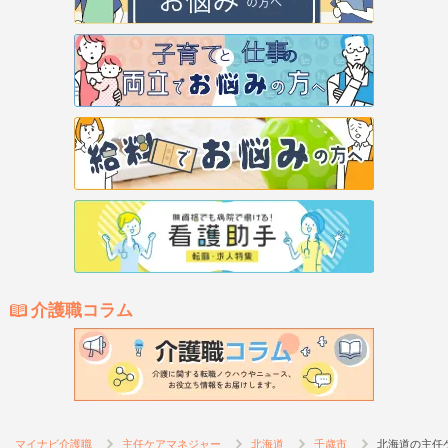
介護職コラム
マイナビ介護職
主任ケアマネジャー
北海道
千歳市
北海道の主任