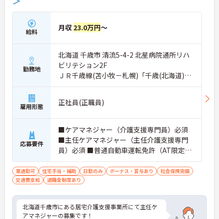
＞
月収
23.0万円
～
給料
北海道 千歳市 清流5-4-2 北星病院通所リハ
ビリテション2F
勤務地
ＪＲ千歳線(苫小牧－札幌)「千歳(北海道)
駅」徒歩23分
正社員(正職員)
雇用形態
■ケアマネジャー（介護支援専門員）必須
■主任ケアマネジャー（主任介護支援専門
応募要件
員）必須 ■普通自動車運転免許（AT限定
可）必須 ■実務経験必須
車通勤可
住宅手当・補助
日勤のみ
ボーナス・賞与あり
社会保険完備
交通費支給
退職金制度あり
北海道千歳市にある居宅介護支援事業所にて主任ケ
アマネジャーの募集です！