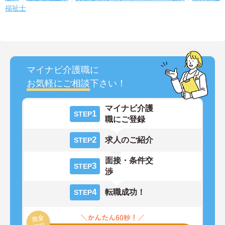
福祉士
マイナビ介護職に
お気軽にご相談
下さい！
マイナビ介護
1
STEP
職にご登録
2
求人のご紹介
STEP
面接・条件交
3
STEP
渉
4
転職成功！
STEP