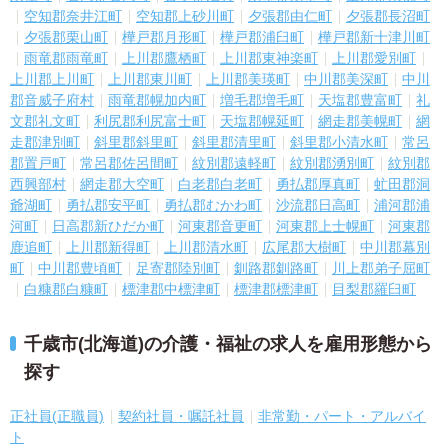
空知郡奈井江町
空知郡上砂川町
夕張郡由仁町
夕張郡長沼町
夕張郡栗山町
樺戸郡月形町
樺戸郡浦臼町
樺戸郡新十津川町
雨竜郡雨竜町
上川郡鷹栖町
上川郡東神楽町
上川郡愛別町
上川郡上川町
上川郡東川町
上川郡美瑛町
中川郡美深町
中川
郡音威子府村
雨竜郡幌加内町
増毛郡増毛町
天塩郡豊富町
礼
文郡礼文町
利尻郡利尻富士町
天塩郡幌延町
網走郡美幌町
網
走郡津別町
斜里郡斜里町
斜里郡清里町
斜里郡小清水町
常呂
郡置戸町
常呂郡佐呂間町
紋別郡遠軽町
紋別郡湧別町
紋別郡
西興部村
網走郡大空町
白老郡白老町
勇払郡厚真町
虻田郡洞
爺湖町
勇払郡安平町
勇払郡むかわ町
沙流郡日高町
浦河郡浦
河町
日高郡新ひだか町
河東郡音更町
河東郡上士幌町
河東郡
鹿追町
上川郡新得町
上川郡清水町
広尾郡大樹町
中川郡幕別
町
中川郡豊頃町
足寄郡陸別町
釧路郡釧路町
川上郡弟子屈町
白糠郡白糠町
標津郡中標津町
標津郡標津町
目梨郡羅臼町
千歳市(北海道)の介護・福祉の求人を雇用形態から
探す
正社員(正職員)
契約社員・嘱託社員
非常勤・パート・アルバイ
ト