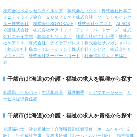
株式会社ベネッセスタイルケア
株式会社ツクイ
株式会社日本ア
メニティライフ協会
ＳＯＭＰＯケア株式会社
ソーシャルインク
ルー株式会社
株式会社SOYOKAZE
株式会社ケア２１
ALSOK
介護株式会社
株式会社ケアリッツ・アンド・パートナーズ
株式
会社ニチイ学館
株式会社ソラスト
株式会社やさしい手
株式会
社ケア２１
株式会社ニチイケアパレス
株式会社サンガジャパン
株式会社川島コーポレーション
株式会社アンビス
株式会社サ
ンウェルズ
株式会社スーパー・コート
社会福祉法人ノテ福祉
会
千歳市(北海道)の介護・福祉の求人を職種から探す
介護職・ヘルパー
生活相談員
看護助手
ケアマネージャー
サ
ービス提供責任者
千歳市(北海道)の介護・福祉の求人を資格から探す
介護福祉士
社会福祉士
介護職員初任者研修（ホームヘルパー2
級）
社会福祉主事
実務者研修（ホームヘルパー1級）
精神保健