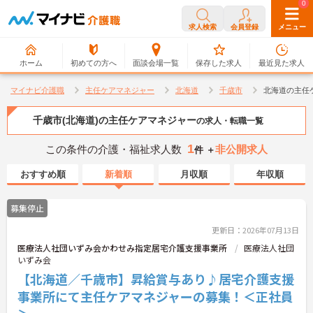
0
0
求人検索
会員登録
メニュー
ホーム
初めての方へ
面談会場一覧
保存した求人
最近見た求人
マイナビ介護職
主任ケアマネジャー
北海道
千歳市
北海道の主任
千歳市(北海道)の主任ケアマネジャー
の求人・転職一覧
1
この条件の介護・福祉求人数
非公開求人
件 ＋
おすすめ順
新着順
月収順
年収順
募集停止
更新日：2026年07月13日
医療法人社団いずみ会かわせみ指定居宅介護支援事業所
医療法人社団
いずみ会
【北海道／千歳市】昇給賞与あり♪居宅介護支援
事業所にて主任ケアマネジャーの募集！＜正社員