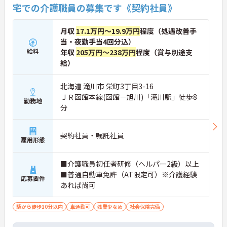
宅での介護職員の募集です《契約社員》
月収
17.1万円～19.9万円
程度（処遇改善手
当・夜勤手当4回分込）
給料
年収
205万円～238万円
程度（賞与別途支
給）
北海道 滝川市 栄町3丁目3-16
ＪＲ函館本線(函館－旭川)「滝川駅」徒歩8
勤務地
分
契約社員・嘱託社員
雇用形態
■介護職員初任者研修（ヘルパー2級）以上
■普通自動車免許（AT限定可）※介護経験
応募要件
あれば尚可
駅から徒歩10分以内
車通勤可
残業少なめ
社会保険完備