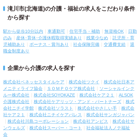
滝川市(北海道)の介護・福祉の求人をこだわり条件
から探す
駅から徒歩10分以内
車通勤可
住宅手当・補助
無資格OK
日勤
のみ
産休･育休･介護休暇取得実績あり
残業少なめ
託児所・育
児補助あり
ボーナス・賞与あり
社会保険完備
交通費支給
退
職金制度あり
企業から介護の求人を探す
株式会社ベネッセスタイルケア
株式会社ツクイ
株式会社日本ア
メニティライフ協会
ＳＯＭＰＯケア株式会社
ソーシャルインク
ルー株式会社
株式会社SOYOKAZE
株式会社ケア２１
ALSOK
介護株式会社
株式会社ケアリッツ・アンド・パートナーズ
株式
会社ニチイ学館
株式会社ソラスト
株式会社やさしい手
株式会
社ケア２１
株式会社ニチイケアパレス
株式会社サンガジャパン
株式会社川島コーポレーション
株式会社アンビス
株式会社サ
ンウェルズ
株式会社スーパー・コート
社会福祉法人ノテ福祉
会