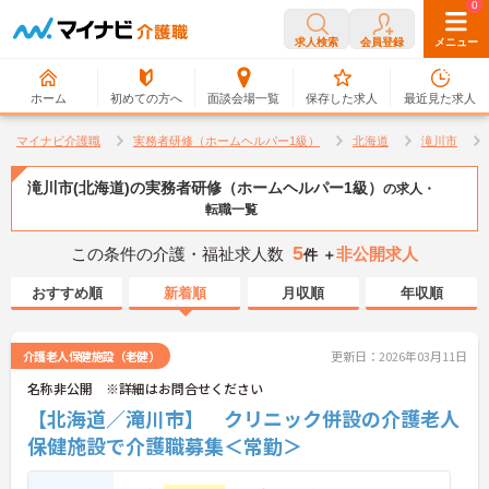
0
0
求人検索
会員登録
メニュー
ホーム
初めての方へ
面談会場一覧
保存した求人
最近見た求人
マイナビ介護職
実務者研修（ホームヘルパー1級）
北海道
滝川市
滝川市(北海道)の実務者研修（ホームヘルパー1級）
の求人・
転職一覧
5
この条件の介護・福祉求人数
非公開求人
件 ＋
おすすめ順
新着順
月収順
年収順
介護老人保健施設（老健）
更新日：2026年03月11日
名称非公開 ※詳細はお問合せください
【北海道／滝川市】 クリニック併設の介護老人
保健施設で介護職募集＜常勤＞