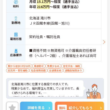
月収
15.1万円
～程度（諸手当込）
給料
年収
216万円
～程度（諸手当込）
北海道 滝川市
勤務地
ＪＲ函館本線(函館－旭川)
契約社員・嘱託社員
雇用形態
■資格不問 ※無資格可 ※介護職員初任者研
応募要件
修（ヘルパー2級）、介護福祉士あれば尚可
駅から徒歩10分以内
車通勤可
残業少なめ
住宅手当・補助
託児所・育児補助
社会保険完備
交通費支給
退職金制度あり
北海道滝川市に位置する施設での求人です。
残業少なめで、福利厚生も充実していますので、長
く続けられる環境です。
ご興味ある方には、面接のポイントなど、さらに詳
細をお話致しますのでお気軽にご相談ください。
詳細を見る
無料
紹介してもらう