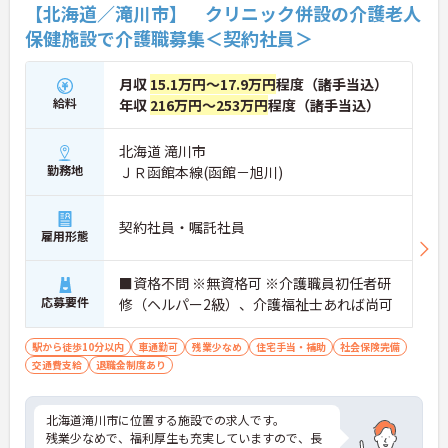
【北海道／滝川市】 クリニック併設の介護老人
保健施設で介護職募集＜契約社員＞
月収
15.1万円～17.9万円
程度（諸手当込）
給料
年収
216万円～253万円
程度（諸手当込）
北海道 滝川市
勤務地
ＪＲ函館本線(函館－旭川)
契約社員・嘱託社員
雇用形態
■資格不問 ※無資格可 ※介護職員初任者研
応募要件
修（ヘルパー2級）、介護福祉士あれば尚可
駅から徒歩10分以内
車通勤可
残業少なめ
住宅手当・補助
社会保険完備
交通費支給
退職金制度あり
北海道滝川市に位置する施設での求人です。
残業少なめで、福利厚生も充実していますので、長