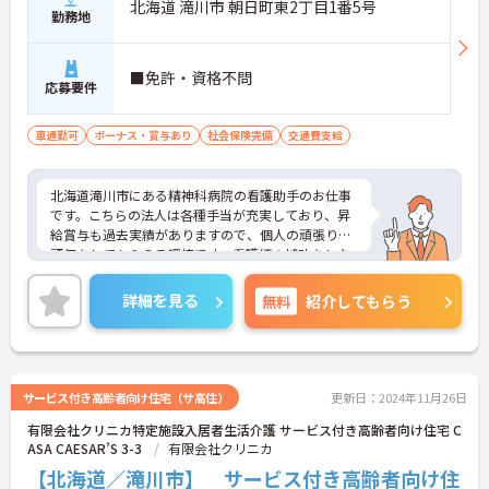
北海道 滝川市 朝日町東2丁目1番5号
勤務地
■免許・資格不問
応募要件
車通勤可
ボーナス・賞与あり
社会保険完備
交通費支給
北海道滝川市にある精神科病院の看護助手のお仕事
です。こちらの法人は各種手当が充実しており、昇
給賞与も過去実績がありますので、個人の頑張りを
評価をしてもらえる環境です。看護師の補助をしな
がら患者様に寄り添いケアを行っていくやりがいの
あるお仕事です。ご興味のある方には面接のポイン
詳細を見る
無料
紹介してもらう
トをお伝えしますのでお気軽にお問い合わせくださ
い。
サービス付き高齢者向け住宅（サ高住）
更新日：2024年11月26日
有限会社クリニカ特定施設入居者生活介護 サービス付き高齢者向け住宅 C
ASA CAESAR’S 3-3
有限会社クリニカ
【北海道／滝川市】 サービス付き高齢者向け住