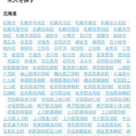
求人を探す
北海道
札幌市
札幌市中央区
札幌市北区
札幌市東区
札幌市白石区
札幌市豊平区
札幌市南区
札幌市西区
札幌市厚別区
札幌市手
稲区
札幌市清田区
函館市
小樽市
旭川市
室蘭市
釧路市
帯広市
北見市
夕張市
岩見沢市
網走市
留萌市
苫小牧市
稚内市
美唄市
江別市
赤平市
紋別市
士別市
名寄市
三笠
市
根室市
千歳市
滝川市
砂川市
深川市
富良野市
登別市
恵庭市
伊達市
北広島市
石狩市
北斗市
石狩郡当別町
石
狩郡新篠津村
松前郡松前町
亀田郡七飯町
茅部郡森町
二海郡
八雲町
檜山郡厚沢部町
爾志郡乙部町
奥尻郡奥尻町
久遠郡せ
たな町
寿都郡寿都町
寿都郡黒松内町
磯谷郡蘭越町
虻田郡ニ
セコ町
虻田郡真狩村
虻田郡留寿都村
虻田郡喜茂別町
虻田郡
京極町
岩内郡岩内町
古宇郡泊村
余市郡余市町
空知郡南幌町
空知郡奈井江町
空知郡上砂川町
夕張郡由仁町
夕張郡長沼町
夕張郡栗山町
樺戸郡月形町
樺戸郡浦臼町
樺戸郡新十津川町
雨竜郡雨竜町
上川郡鷹栖町
上川郡東神楽町
上川郡愛別町
上川郡上川町
上川郡東川町
上川郡美瑛町
中川郡美深町
中川
郡音威子府村
雨竜郡幌加内町
増毛郡増毛町
天塩郡豊富町
礼
文郡礼文町
利尻郡利尻富士町
天塩郡幌延町
網走郡美幌町
網