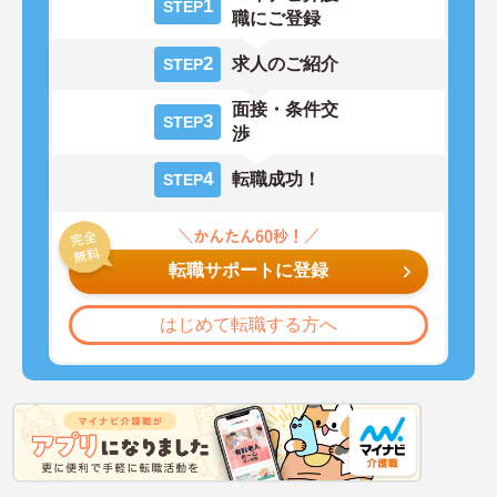
1
STEP
職にご登録
2
求人のご紹介
STEP
面接・条件交
3
STEP
渉
4
転職成功！
STEP
転職サポートに登録
はじめて転職する方へ