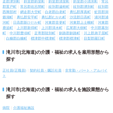
走郡津別町
斜里郡斜里町
斜里郡清里町
斜里郡小清水町
常呂
郡置戸町
常呂郡佐呂間町
紋別郡遠軽町
紋別郡湧別町
紋別郡
西興部村
網走郡大空町
白老郡白老町
勇払郡厚真町
虻田郡洞
爺湖町
勇払郡安平町
勇払郡むかわ町
沙流郡日高町
浦河郡浦
河町
日高郡新ひだか町
河東郡音更町
河東郡上士幌町
河東郡
鹿追町
上川郡新得町
上川郡清水町
広尾郡大樹町
中川郡幕別
町
中川郡豊頃町
足寄郡陸別町
釧路郡釧路町
川上郡弟子屈町
白糠郡白糠町
標津郡中標津町
標津郡標津町
目梨郡羅臼町
滝川市(北海道)の介護・福祉の求人を雇用形態から
探す
正社員(正職員)
契約社員・嘱託社員
非常勤・パート・アルバイ
ト
滝川市(北海道)の介護・福祉の求人を施設業態から
探す
病院
介護福祉施設