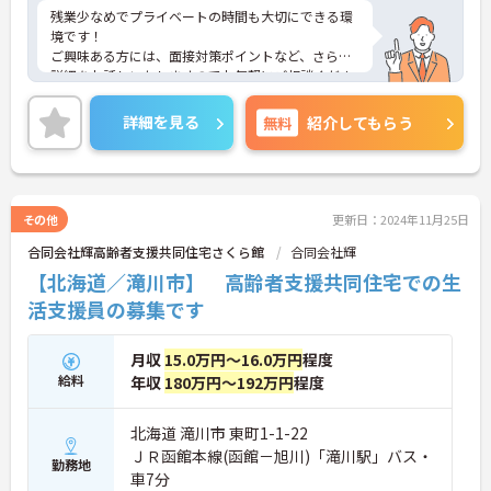
残業少なめでプライベートの時間も大切にできる環
境です！
ご興味ある方には、面接対策ポイントなど、さらに
詳細をお話しいたしますのでお気軽にご相談くださ
い！
詳細を見る
無料
紹介してもらう
その他
更新日：2024年11月25日
合同会社輝高齢者支援共同住宅さくら館
合同会社輝
【北海道／滝川市】 高齢者支援共同住宅での生
活支援員の募集です
月収
15.0万円～16.0万円
程度
給料
年収
180万円～192万円
程度
北海道 滝川市 東町1-1-22
ＪＲ函館本線(函館－旭川)「滝川駅」バス・
勤務地
車7分