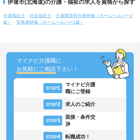
伊達市(北海道)の介護・福祉の求人を資格から探す
介護福祉士
社会福祉士
介護職員初任者研修（ホームヘルパー2
級）
実務者研修（ホームヘルパー1級）
マイナビ介護職に
お気軽にご相談
下さい！
マイナビ介護
1
STEP
職にご登録
2
求人のご紹介
STEP
面接・条件交
3
STEP
渉
4
転職成功！
STEP