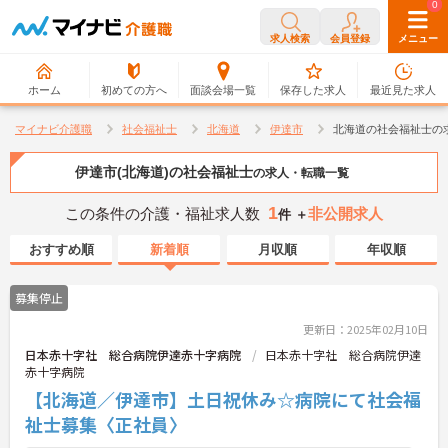
0
0
求人検索
会員登録
メニュー
ホーム
初めての方へ
面談会場一覧
保存した求人
最近見た求人
マイナビ介護職
社会福祉士
北海道
伊達市
北海道の社会福祉士の
伊達市(北海道)の社会福祉士
の求人・転職一覧
1
この条件の介護・福祉求人数
非公開求人
件 ＋
おすすめ順
新着順
月収順
年収順
募集停止
更新日：2025年02月10日
日本赤十字社 総合病院伊達赤十字病院
日本赤十字社 総合病院伊達
赤十字病院
【北海道／伊達市】土日祝休み☆病院にて社会福
祉士募集〈正社員〉