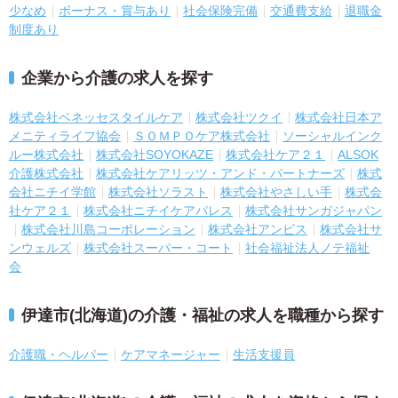
少なめ
ボーナス・賞与あり
社会保険完備
交通費支給
退職金
制度あり
企業から介護の求人を探す
株式会社ベネッセスタイルケア
株式会社ツクイ
株式会社日本ア
メニティライフ協会
ＳＯＭＰＯケア株式会社
ソーシャルインク
ルー株式会社
株式会社SOYOKAZE
株式会社ケア２１
ALSOK
介護株式会社
株式会社ケアリッツ・アンド・パートナーズ
株式
会社ニチイ学館
株式会社ソラスト
株式会社やさしい手
株式会
社ケア２１
株式会社ニチイケアパレス
株式会社サンガジャパン
株式会社川島コーポレーション
株式会社アンビス
株式会社サ
ンウェルズ
株式会社スーパー・コート
社会福祉法人ノテ福祉
会
伊達市(北海道)の介護・福祉の求人を職種から探す
介護職・ヘルパー
ケアマネージャー
生活支援員