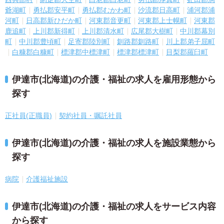
爺湖町
勇払郡安平町
勇払郡むかわ町
沙流郡日高町
浦河郡浦
河町
日高郡新ひだか町
河東郡音更町
河東郡上士幌町
河東郡
鹿追町
上川郡新得町
上川郡清水町
広尾郡大樹町
中川郡幕別
町
中川郡豊頃町
足寄郡陸別町
釧路郡釧路町
川上郡弟子屈町
白糠郡白糠町
標津郡中標津町
標津郡標津町
目梨郡羅臼町
伊達市(北海道)の介護・福祉の求人を雇用形態から
探す
正社員(正職員)
契約社員・嘱託社員
伊達市(北海道)の介護・福祉の求人を施設業態から
探す
病院
介護福祉施設
伊達市(北海道)の介護・福祉の求人をサービス内容
から探す