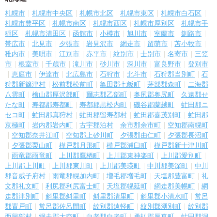
札幌市
札幌市中央区
札幌市北区
札幌市東区
札幌市白石区
札幌市豊平区
札幌市南区
札幌市西区
札幌市厚別区
札幌市手
稲区
札幌市清田区
函館市
小樽市
旭川市
室蘭市
釧路市
帯広市
北見市
夕張市
岩見沢市
網走市
留萌市
苫小牧市
稚内市
美唄市
江別市
赤平市
紋別市
士別市
名寄市
三笠
市
根室市
千歳市
滝川市
砂川市
深川市
富良野市
登別市
恵庭市
伊達市
北広島市
石狩市
北斗市
石狩郡当別町
石
狩郡新篠津村
松前郡松前町
亀田郡七飯町
茅部郡森町
二海郡
八雲町
檜山郡厚沢部町
爾志郡乙部町
奥尻郡奥尻町
久遠郡せ
たな町
寿都郡寿都町
寿都郡黒松内町
磯谷郡蘭越町
虻田郡ニ
セコ町
虻田郡真狩村
虻田郡留寿都村
虻田郡喜茂別町
虻田郡
京極町
岩内郡岩内町
古宇郡泊村
余市郡余市町
空知郡南幌町
空知郡奈井江町
空知郡上砂川町
夕張郡由仁町
夕張郡長沼町
夕張郡栗山町
樺戸郡月形町
樺戸郡浦臼町
樺戸郡新十津川町
雨竜郡雨竜町
上川郡鷹栖町
上川郡東神楽町
上川郡愛別町
上川郡上川町
上川郡東川町
上川郡美瑛町
中川郡美深町
中川
郡音威子府村
雨竜郡幌加内町
増毛郡増毛町
天塩郡豊富町
礼
文郡礼文町
利尻郡利尻富士町
天塩郡幌延町
網走郡美幌町
網
走郡津別町
斜里郡斜里町
斜里郡清里町
斜里郡小清水町
常呂
郡置戸町
常呂郡佐呂間町
紋別郡遠軽町
紋別郡湧別町
紋別郡
西興部村
網走郡大空町
白老郡白老町
勇払郡厚真町
虻田郡洞