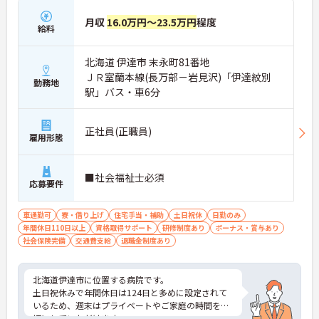
月収
16.0万円～23.5万円
程度
給料
北海道 伊達市 末永町81番地
ＪＲ室蘭本線(長万部－岩見沢)「伊達紋別
勤務地
駅」バス・車6分
正社員(正職員)
雇用形態
■社会福祉士必須
応募要件
車通勤可
寮・借り上げ
住宅手当・補助
土日祝休
日勤のみ
年間休日110日以上
資格取得サポート
研修制度あり
ボーナス・賞与あり
社会保険完備
交通費支給
退職金制度あり
北海道伊達市に位置する病院です。
土日祝休みで年間休日は124日と多めに設定されて
いるため、週末はプライベートやご家庭の時間を大
切にしていただけます。