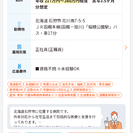
年収
217万円～260万円
程度 賞与3.5ヶ月
分想定
北海道 石狩市 花川南7-5-5
ＪＲ函館本線(函館－旭川)「稲積公園駅」バ
勤務地
ス・車17分
正社員(正職員)
雇用形態
■資格不問 ※未経験OK
応募要件
車通勤可
未経験OK
残業少なめ
住宅手当・補助
託児所・育児補助
無資格OK
日勤のみ
年間休日110日以上
研修制度あり
産休･育休･介護休暇取得実績あり
社会保険完備
交通費支給
退職金制度あり
北海道石狩市に位置する病院です。
外来対応から在宅生活まで包括的な医療と支援を行
っております。
残業少なめ！年間休日120日以上で、ワーク・ライ
フ・バランスも大切にしていただけます。