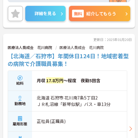
また、残業もほぼないので、プライベートとの予定
が立てやすいです。
ご興味のある方は、お気軽にお問い合わせくださ
詳細を見る
無料
紹介してもらう
い。
更新日：2025年01月20日
医療法人喬成会 花川病院
医療法人喬成会 花川病院
【北海道／石狩市】年間休日124日！地域密着型
の病院で介護職員募集！
月収
17.8万円
～程度 夜勤5回含
給料
北海道 石狩市 花川南7条5丁目2
勤務地
ＪＲ札沼線「新琴似駅」バス・車13分
正社員(正職員)
雇用形態