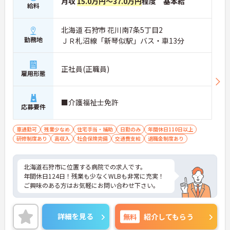
月収
15.0万円～37.0万円
程度 基本給
給料
北海道 石狩市 花川南7条5丁目2
勤務地
ＪＲ札沼線「新琴似駅」バス・車13分
正社員(正職員)
雇用形態
■介護福祉士免許
応募要件
車通勤可
残業少なめ
住宅手当・補助
日勤のみ
年間休日110日以上
研修制度あり
高収入
社会保険完備
交通費支給
退職金制度あり
北海道石狩市に位置する病院での求人です。
年間休日124日！残業も少なくWLBも非常に充実！
ご興味のある方はお気軽にお問い合わせ下さい。
詳細を見る
無料
紹介してもらう