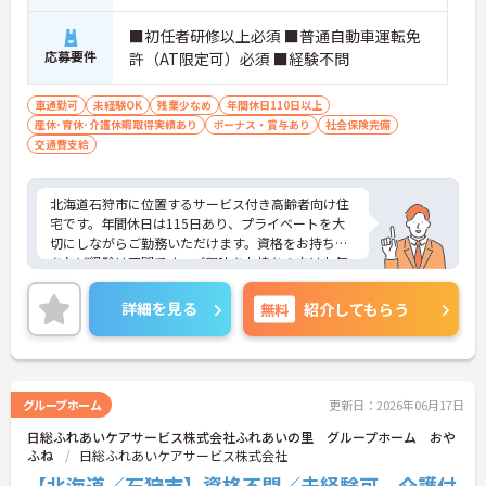
■初任者研修以上必須 ■普通自動車運転免
応募要件
許（AT限定可）必須 ■経験不問
車通勤可
未経験OK
残業少なめ
年間休日110日以上
産休･育休･介護休暇取得実績あり
ボーナス・賞与あり
社会保険完備
交通費支給
北海道石狩市に位置するサービス付き高齢者向け住
宅です。年間休日は115日あり、プライベートを大
切にしながらご勤務いただけます。資格をお持ちで
あれば経験は不問です。ご興味をお持ちの方はお気
軽にお問い合わせください。
詳細を見る
無料
紹介してもらう
グループホーム
更新日：2026年06月17日
日総ふれあいケアサービス株式会社ふれあいの里 グループホーム おや
ふね
日総ふれあいケアサービス株式会社
【北海道／石狩市】資格不問／未経験可 介護付