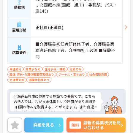
ＪＲ函館本線(函館－旭川)「手稲駅」バス・
勤務地
車14分
正社員(正職員)
雇用形態
■介護職員初任者研修修了者、介護職員実
務者研修修了者、介護福祉士必須 ■経験不
応募要件
問
車通勤可
残業少なめ
住宅手当・補助
日勤のみ
産休･育休･介護休暇取得実績あり
ボーナス・賞与あり
社会保険完備
交通費支給
退職金制度あり
北海道石狩市に位置する施設での募集です。こちら
の法人では、わがまま休暇という制度があり年間で
3日間お休みを取得することができます。また育児休
業、介護休業、看護休暇といった制度の取得実績も
あり、様々な事情を抱えた方が安心して働き続ける
最新の募集状況を問
ことができる環境です。ご興味のある方には面接の
詳細を見る
無料
い合わせる
ポイントをお伝えしますので、お気軽にお問い合わ