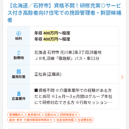
【北海道／石狩市】資格不問！研修充実◎サービ
ス付き高齢者向け住宅での施設管理者・幹部候補
者
年収
400万円
～程度
給料
年収
400万円
～程度
北海道 石狩市 花川東2条3丁目28番地
勤務地
ＪＲ札沼線「篠路駅」バス・車11分
正社員(正職員)
雇用形態
■資格不問 ※介護事業所での経験がある方
だと尚可 ※1ヵ月～3ヵ月間はグループ本社
応募要件
にて研修対応できる方 ※行政セッションが
スムーズに対応出来る方
管理職求人
無資格OK
日勤のみ
研修制度あり
産休･育休･介護休暇取得実績あり
社会保険完備
交通費支給