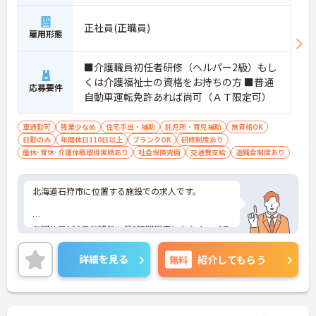
正社員(正職員)
雇用形態
■介護職員初任者研修（ヘルパー2級）もし
くは介護福祉士の資格をお持ちの方 ■普通
応募要件
自動車運転免許あれば尚可（ＡＴ限定可）
車通勤可
残業少なめ
住宅手当・補助
託児所・育児補助
無資格OK
日勤のみ
年間休日110日以上
ブランクOK
研修制度あり
産休･育休･介護休暇取得実績あり
社会保険完備
交通費支給
退職金制度あり
北海道石狩市に位置する施設での求人です。
年間休日122日◎残業も月3時間程度と少なく、プラ
イベートとの予定が立てやすいです。
詳細を見る
無料
紹介してもらう
また、託児所も完備されていますので、お子様がい
らっしゃる方でも安心してご就業していただけま
す。