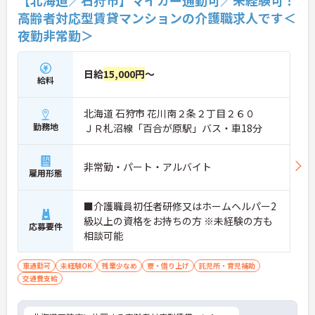
高齢者対応型賃貸マンションの介護職求人です＜
夜勤非常勤＞
日給
15,000円
～
給料
北海道 石狩市 花川南２条２丁目２６０
勤務地
ＪＲ札沼線「百合が原駅」バス・車18分
非常勤・パート・アルバイト
雇用形態
■介護職員初任者研修又はホームヘルパー2
級以上の資格をお持ちの方 ※未経験の方も
応募要件
相談可能
車通勤可
未経験OK
残業少なめ
寮・借り上げ
託児所・育児補助
交通費支給