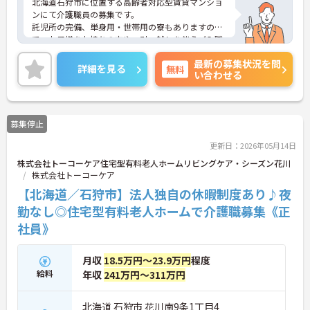
北海道石狩市に位置する高齢者対応型賃貸マンショ
ンにて介護職員の募集です。
託児所の完備、単身用・世帯用の寮もありますの
で、お子様をお持ちの方や、引っ越しを伴うご入職
の方にもおすすめです！
最新の募集状況を問
正社員登用制度がありますので、将来的に働き方の
詳細を見る
無料
い合わせる
選択肢が広がります！
ご興味のある方には、面接対策ポイントなど、さら
に詳細をお話しいたしますので、お気軽にご相談く
ださい。
募集停止
更新日：2026年05月14日
株式会社トーコーケア住宅型有料老人ホームリビングケア・シーズン花川
株式会社トーコーケア
【北海道／石狩市】法人独自の休暇制度あり♪夜
勤なし◎住宅型有料老人ホームで介護職募集《正
社員》
月収
18.5万円～23.9万円
程度
給料
年収
241万円～311万円
北海道 石狩市 花川南9条1丁目4