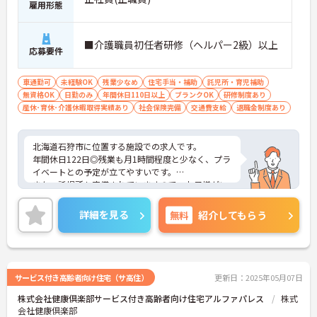
雇用形態
■介護職員初任者研修（ヘルパー2級）以上
応募要件
車通勤可
未経験OK
残業少なめ
住宅手当・補助
託児所・育児補助
無資格OK
日勤のみ
年間休日110日以上
ブランクOK
研修制度あり
産休･育休･介護休暇取得実績あり
社会保険完備
交通費支給
退職金制度あり
北海道石狩市に位置する施設での求人です。
年間休日122日◎残業も月1時間程度と少なく、プラ
イベートとの予定が立てやすいです。
また、託児所も完備されていますので、お子様がい
らっしゃる方でも安心してご就業していただけま
す。
詳細を見る
無料
紹介してもらう
ご興味ある方には、面接対策ポイントなど、さらに
詳細をお話しいたしますのでお気軽にご相談くださ
い。
サービス付き高齢者向け住宅（サ高住）
更新日：2025年05月07日
株式会社健康倶楽部サービス付き高齢者向け住宅アルファパレス
株式
会社健康倶楽部