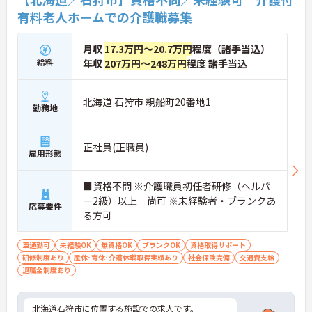
有料老人ホームでの介護職募集
月収
17.3万円～20.7万円
程度（諸手当込）
給料
年収
207万円～248万円
程度 諸手当込
北海道 石狩市 親船町20番地1
勤務地
正社員(正職員)
雇用形態
■資格不問 ※介護職員初任者研修（ヘルパ
ー2級）以上 尚可 ※未経験者・ブランクあ
応募要件
る方可
車通勤可
未経験OK
無資格OK
ブランクOK
資格取得サポート
研修制度あり
産休･育休･介護休暇取得実績あり
社会保険完備
交通費支給
退職金制度あり
北海道石狩市に位置する施設での求人です。