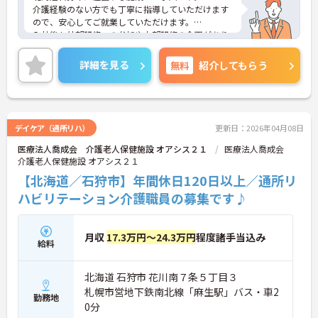
介護経験のない方でも丁寧に指導していただけます
ので、安心してご就業していただけます。
入社後も外部研修への参加や内部研修の企画があり
ますので、スキルアップしていく事が出来ます。
ご興味のある方は、お気軽にお問い合わせくださ
詳細を見る
無料
紹介してもらう
い。
デイケア（通所リハ）
更新日：2026年04月08日
医療法人喬成会 介護老人保健施設 オアシス２１
医療法人喬成会
介護老人保健施設 オアシス２１
【北海道／石狩市】年間休日120日以上／通所リ
ハビリテーション介護職員の募集です♪
月収
17.3万円～24.3万円
程度諸手当込み
給料
北海道 石狩市 花川南７条５丁目３
札幌市営地下鉄南北線「麻生駅」バス・車2
勤務地
0分