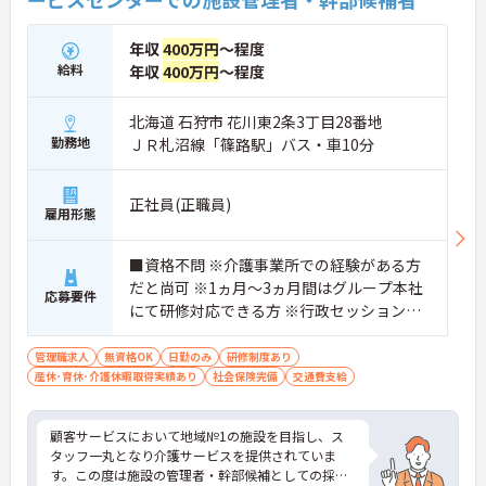
年収
400万円
～程度
給料
年収
400万円
～程度
北海道 石狩市 花川東2条3丁目28番地
勤務地
ＪＲ札沼線「篠路駅」バス・車10分
正社員(正職員)
雇用形態
■資格不問 ※介護事業所での経験がある方
だと尚可 ※1ヵ月～3ヵ月間はグループ本社
応募要件
にて研修対応できる方 ※行政セッションが
スムーズに対応出来る方
管理職求人
無資格OK
日勤のみ
研修制度あり
産休･育休･介護休暇取得実績あり
社会保険完備
交通費支給
顧客サービスにおいて地域№1の施設を目指し、ス
タッフ一丸となり介護サービスを提供されていま
す。この度は施設の管理者・幹部候補としての採用