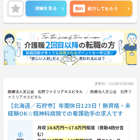
詳細を見る
無料
紹介してもらう
更新日：2026年07月08日
医療法人天公会 石狩ファミリアホスピタル
医療法人天公会 石狩フ
ァミリアホスピタル
【北海道／石狩市】年間休日123日！無資格・未
経験OK☆精神科病院での看護助手の求人です
月収
14.6万円～17.6万円
程度（夜勤4回分含
む）
給料