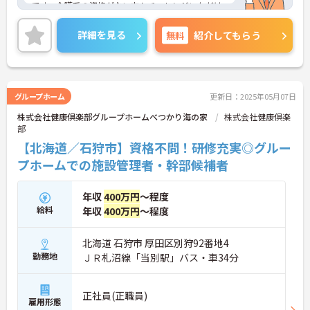
です。介護系の資格がない方もチャレンジいただけ
ます。様々な研修もありますので安心して業務に入
れます。日勤のみのご勤務で、ワークライフバラン
詳細を見る
無料
紹介してもらう
スも大切に働ける環境です。ご興味のある方には、
面接対策ポイントなど、さらに詳細をお話しいたし
ますのでお気軽にご相談ください！
グループホーム
更新日：2025年05月07日
株式会社健康倶楽部グループホームべつかり海の家
株式会社健康倶楽
部
【北海道／石狩市】資格不問！研修充実◎グルー
プホームでの施設管理者・幹部候補者
年収
400万円
～程度
給料
年収
400万円
～程度
北海道 石狩市 厚田区別狩92番地4
勤務地
ＪＲ札沼線「当別駅」バス・車34分
正社員(正職員)
雇用形態