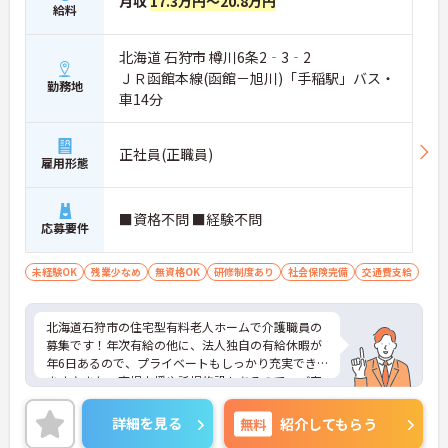
月収
17.3万円～20.8万円
給料
北海道 石狩市 樽川6条2‐3‐2
ＪＲ函館本線(函館－旭川)「手稲駅」バス・
勤務地
車14分
正社員(正職員)
雇用形態
■資格不問 ■経験不問
応募要件
未経験OK
残業少なめ
無資格OK
研修制度あり
社会保険完備
交通費支給
北海道石狩市の住宅型有料老人ホームで介護職員の
募集です！年次有給の他に、法人独自の有給休暇が
年6日あるので、プライベートもしっかり充実でき
ます♪また、育児支援や託児施設もあるので、ご家
族のいる方でも安心です◎ご興味のある方は、面接
ポイントをお伝えしますので、お気軽にご連絡くだ
詳細を見る
無料
紹介してもらう
さい。