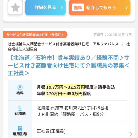
ご興味ある方には、面接対策ポイントなど、さらに
詳細を見る
無料
紹介してもらう
詳細をお話しいたしますのでお気軽にご相談くださ
い！
サービス付き高齢者向け住宅（サ高住）
更新日：2026年06月17日
社会福祉法人湖星会サービス付き高齢者向け住宅 アルファパレス
社
会福祉法人湖星会
【北海道／石狩市】賞与実績あり／経験不問♪サ
ービス付き高齢者向け住宅にて介護職員の募集＜
正社員＞
月収
19.7万円～32.5万円
程度※諸手当込
給料
年収
270万円～450万円
程度
北海道 石狩市 花川東2上3丁目28番地
勤務地
ＪＲ札沼線「篠路駅」バス・車9分
正社員(正職員)
雇用形態