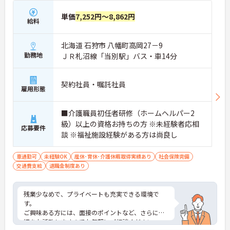
単価
7,252円～8,862円
給料
北海道 石狩市 八幡町高岡27－9
勤務地
ＪＲ札沼線「当別駅」バス・車14分
契約社員・嘱託社員
雇用形態
■介護職員初任者研修（ホームヘルパー2
級）以上の資格お持ちの方 ※未経験者応相
応募要件
談 ※福祉施設経験がある方は尚良し
車通勤可
未経験OK
産休･育休･介護休暇取得実績あり
社会保険完備
交通費支給
退職金制度あり
残業少なめで、プライベートも充実できる環境で
す。
ご興味ある方には、面接のポイントなど、さらに詳
細をお話致しますのでお気軽にご相談ください。