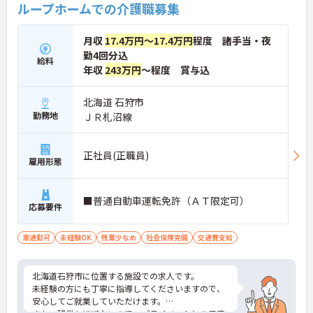
ループホームでの介護職募集
月収
17.4万円～17.4万円
程度 諸手当・夜
勤4回分込
給料
年収
243万円
～程度 賞与込
北海道 石狩市
勤務地
ＪＲ札沼線
正社員(正職員)
雇用形態
■普通自動車運転免許（ＡＴ限定可）
応募要件
車通勤可
未経験OK
残業少なめ
社会保険完備
交通費支給
北海道石狩市に位置する施設での求人です。
未経験の方にも丁寧に指導してくださいますので、
安心してご就業していただけます。