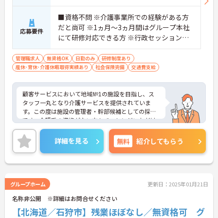
■資格不問 ※介護事業所での経験がある方
だと尚可 ※1ヵ月～3ヵ月間はグループ本社
応募要件
にて研修対応できる方 ※行政セッションが
スムーズに対応出来る方
管理職求人
無資格OK
日勤のみ
研修制度あり
産休･育休･介護休暇取得実績あり
社会保険完備
交通費支給
顧客サービスにおいて地域№1の施設を目指し、ス
タッフ一丸となり介護サービスを提供されていま
す。この度は施設の管理者・幹部候補としての採用
です。介護系の資格がない方もチャレンジいただけ
ます。様々な研修もありますので安心して業務に入
れます。日勤のみのご勤務で、ワークライフバラン
詳細を見る
無料
紹介してもらう
スも大切に働ける環境です。ご興味のある方には、
面接対策ポイントなど、さらに詳細をお話しいたし
ますのでお気軽にご相談ください！
グループホーム
更新日：2025年01月21日
名称非公開 ※詳細はお問合せください
【北海道／石狩市】残業ほぼなし／無資格可 グ