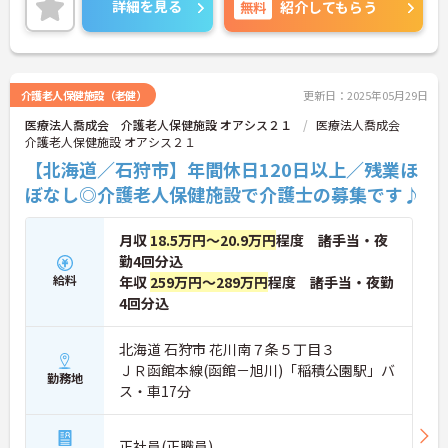
詳細を見る
無料
紹介してもらう
い！
介護老人保健施設（老健）
更新日：2025年05月29日
医療法人喬成会 介護老人保健施設 オアシス２１
医療法人喬成会
介護老人保健施設 オアシス２１
【北海道／石狩市】年間休日120日以上／残業ほ
ぼなし◎介護老人保健施設で介護士の募集です♪
月収
18.5万円～20.9万円
程度 諸手当・夜
勤4回分込
給料
年収
259万円～289万円
程度 諸手当・夜勤
4回分込
北海道 石狩市 花川南７条５丁目３
ＪＲ函館本線(函館－旭川)「稲積公園駅」バ
勤務地
ス・車17分
正社員(正職員)