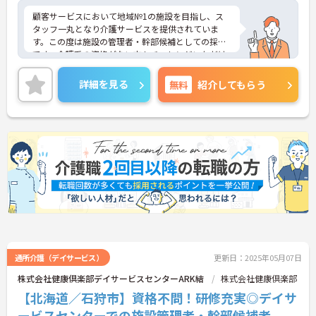
顧客サービスにおいて地域№1の施設を目指し、ス
タッフ一丸となり介護サービスを提供されていま
す。この度は施設の管理者・幹部候補としての採用
です。介護系の資格がない方もチャレンジいただけ
ます。様々な研修もありますので安心して業務に入
れます。日勤のみのご勤務で、ワークライフバラン
詳細を見る
無料
紹介してもらう
スも大切に働ける環境です。ご興味のある方には、
面接対策ポイントなど、さらに詳細をお話しいたし
ますのでお気軽にご相談ください！
通所介護（デイサービス）
更新日：2025年05月07日
株式会社健康倶楽部デイサービスセンターARK結
株式会社健康倶楽部
【北海道／石狩市】資格不問！研修充実◎デイサ
ービスセンターでの施設管理者・幹部候補者