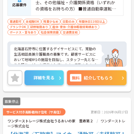
士、その他福祉・介護関係資格（いずれか
応募要件
の資格をお持ちの方） ■普通自動車運転免
許 ■経験不問
車通勤可
未経験OK
残業少なめ
日勤のみ
年間休日110日以上
ブランクOK
研修制度あり
産休･育休･介護休暇取得実績あり
ボーナス・賞与あり
社会保険完備
交通費支給
北海道石狩市に位置するデイサービスにて、常勤の
生活相談員兼介護職員の募集です。顧客サービスに
おいて地域№1の施設を目指し、スタッフ一丸とな
り介護サービスを提供されています。日勤のみのご
勤務で、ワークライフバランスも大切に働ける環境
です。ご興味のある方には、面接対策ポイントな
詳細を見る
無料
紹介してもらう
ど、さらに詳細をお話しいたしますのでお気軽にご
相談ください！
募集停止
サービス付き高齢者向け住宅（サ高住）
更新日：2026年06月17日
ワンダーストレージ株式会社うるおいの家 豊寿第２
ワンダーストレ
ージ株式会社
【北海道／石狩市】マイカー通勤可／未経験可！