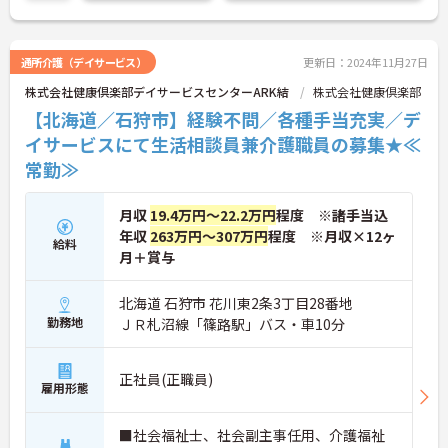
通所介護（デイサービス）
更新日：2024年11月27日
株式会社健康倶楽部デイサービスセンターARK結
株式会社健康倶楽部
【北海道／石狩市】経験不問／各種手当充実／デ
イサービスにて生活相談員兼介護職員の募集★≪
常勤≫
月収
19.4万円～22.2万円
程度 ※諸手当込
年収
263万円～307万円
程度 ※月収×12ヶ
給料
月＋賞与
北海道 石狩市 花川東2条3丁目28番地
勤務地
ＪＲ札沼線「篠路駅」バス・車10分
正社員(正職員)
雇用形態
■社会福祉士、社会副主事任用、介護福祉