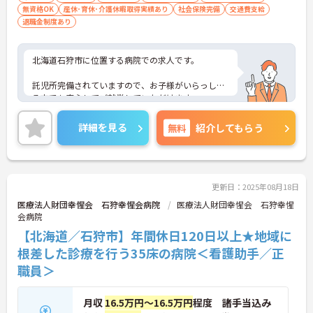
無資格OK
産休･育休･介護休暇取得実績あり
社会保険完備
交通費支給
退職金制度あり
北海道石狩市に位置する病院での求人です。
託児所完備されていますので、お子様がいらっしゃ
る方でも安心してご就業していただけます。
また、賞与4ヶ月実績と頑張りを評価していただけ
詳細を見る
無料
紹介してもらう
ます。
ご興味のある方は、お気軽にお問い合わせくださ
い。
更新日：2025年08月18日
医療法人財団幸惺会 石狩幸惺会病院
医療法人財団幸惺会 石狩幸惺
会病院
【北海道／石狩市】年間休日120日以上★地域に
根差した診療を行う35床の病院＜看護助手／正
職員＞
月収
16.5万円～16.5万円
程度 諸手当込み