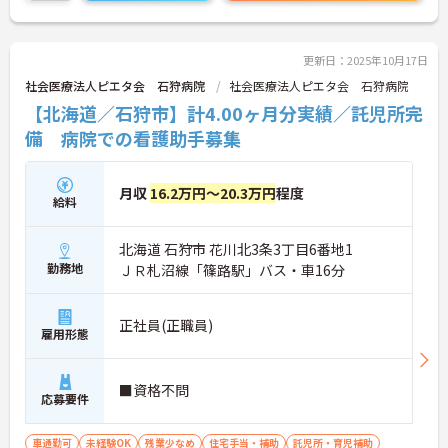
更新日：2025年10月17日
社会医療法人ピエタ会 石狩病院
社会医療法人ピエタ会 石狩病院
【北海道／石狩市】計4.00ヶ月分実績／託児所完
備 病院での看護助手募集
月収
16.2万円～20.3万円
程度
給料
北海道 石狩市 花川北3条3丁目6番地1
勤務地
ＪＲ札沼線「篠路駅」バス・車16分
正社員(正職員)
雇用形態
■資格不問
応募要件
車通勤可
未経験OK
残業少なめ
住宅手当・補助
託児所・育児補助