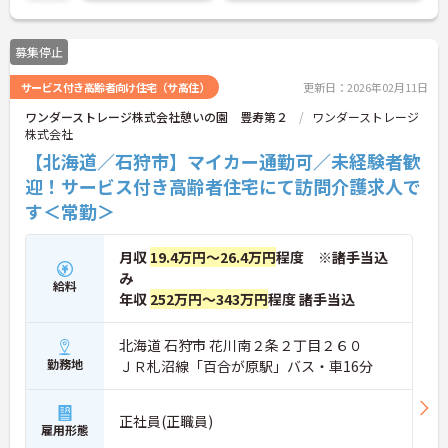
せください。
募集停止
サービス付き高齢者向け住宅（サ高住）
更新日：2026年02月11日
ワンダーストレージ株式会社憩いの園 豊寿第２
ワンダーストレージ
株式会社
【北海道／石狩市】マイカー通勤可／未経験者歓
迎！サービス付き高齢者住宅にて訪問介護求人で
す＜常勤＞
月収
19.4万円～26.4万円
程度 ※諸手当込
み
給料
年収
252万円～343万円
程度 諸手当込
北海道 石狩市 花川南２条２丁目２６０
勤務地
ＪＲ札沼線「百合が原駅」バス・車16分
正社員(正職員)
雇用形態