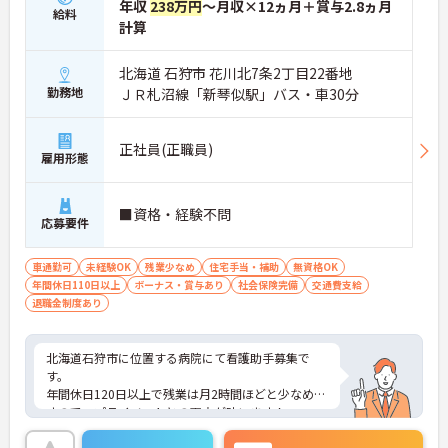
年収
238万円
～月収×12ヵ月＋賞与2.8ヵ月
給料
計算
北海道 石狩市 花川北7条2丁目22番地
勤務地
ＪＲ札沼線「新琴似駅」バス・車30分
正社員(正職員)
雇用形態
■資格・経験不問
応募要件
車通勤可
未経験OK
残業少なめ
住宅手当・補助
無資格OK
年間休日110日以上
ボーナス・賞与あり
社会保険完備
交通費支給
退職金制度あり
北海道石狩市に位置する病院にて看護助手募集で
す。
年間休日120日以上で残業は月2時間ほどと少なめで
すので、プライベートとの両立が叶います！
ご興味ある方には、面接対策ポイントなど、さらに
詳細をお話しいたしますのでお気軽にご相談くださ