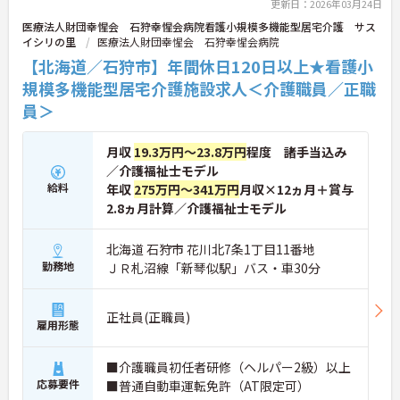
更新日：2026年03月24日
医療法人財団幸惺会 石狩幸惺会病院看護小規模多機能型居宅介護 サス
ご興味ある方には、面接対策ポイントなど、さらに
イシリの里
医療法人財団幸惺会 石狩幸惺会病院
詳細をお話しいたしますのでお気軽にご相談くださ
【北海道／石狩市】年間休日120日以上★看護小
い。
規模多機能型居宅介護施設求人＜介護職員／正職
員＞
月収
19.3万円～23.8万円
程度 諸手当込み
／介護福祉士モデル
給料
年収
275万円～341万円
月収×12ヵ月＋賞与
2.8ヵ月計算／介護福祉士モデル
北海道 石狩市 花川北7条1丁目11番地
勤務地
ＪＲ札沼線「新琴似駅」バス・車30分
正社員(正職員)
雇用形態
■介護職員初任者研修（ヘルパー2級）以上
応募要件
■普通自動車運転免許（AT限定可）