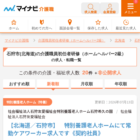
0
0
求人検索
会員登録
メニュー
ホーム
初めての方へ
面談会場一覧
保存した求人
最近見た求人
マイナビ介護職
介護職員初任者研修（ホームヘルパー2級）
北海道
石
石狩市(北海道)の介護職員初任者研修（ホームヘルパー2級）
の求人・転職一覧
20
この条件の介護・福祉求人数
非公開求人
件 ＋
おすすめ順
新着順
月収順
年収順
特別養護老人ホーム（特養）
更新日：2026年07月13日
社会福祉法人石狩友愛福祉会特別養護老人ホーム石狩希久の園
社会福
祉法人石狩友愛福祉会
【北海道／石狩市】 特別養護老人ホームにて常
勤ケアワーカー求人です《契約社員》