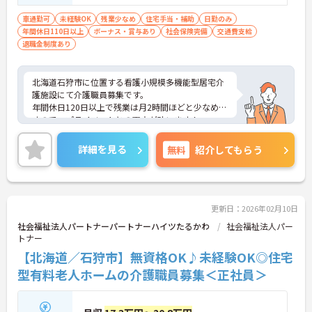
車通勤可
未経験OK
残業少なめ
住宅手当・補助
日勤のみ
年間休日110日以上
ボーナス・賞与あり
社会保険完備
交通費支給
退職金制度あり
北海道石狩市に位置する看護小規模多機能型居宅介
護施設にて介護職員募集です。
年間休日120日以上で残業は月2時間ほどと少なめで
すので、プライベートとの両立が叶います！
ご興味ある方には、面接対策ポイントなど、さらに
詳細をお話しいたしますのでお気軽にご相談くださ
詳細を見る
無料
紹介してもらう
い！
更新日：2026年02月10日
社会福祉法人パートナーパートナーハイツたるかわ
社会福祉法人パー
トナー
【北海道／石狩市】無資格OK♪未経験OK◎住宅
型有料老人ホームの介護職員募集＜正社員＞