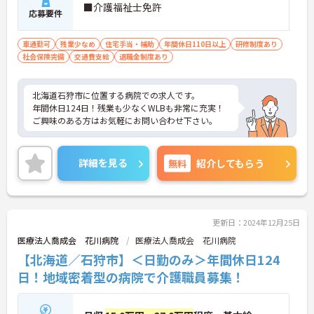
■介護福祉士免許
応募要件
車通勤可
残業少なめ
住宅手当・補助
年間休日110日以上
研修制度あり
社会保険完備
交通費支給
退職金制度あり
北海道石狩市に位置する病院での求人です。
年間休日124日！残業も少なくWLBも非常に充実！
ご興味のある方はお気軽にお問い合わせ下さい。
詳細を見る
無料
紹介してもらう
更新日：2024年12月25日
医療法人喬成会 花川病院
医療法人喬成会 花川病院
【北海道／石狩市】＜日勤のみ＞年間休日124
日！地域密着型の病院で介護職員募集！