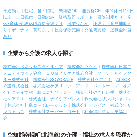
車通勤可
住宅手当・補助
未経験OK
無資格OK
年間休日110日
以上
土日祝休
日勤のみ
資格取得サポート
研修制度あり
産
休･育休･介護休暇取得実績あり
残業少なめ
託児所・育児補助あ
り
ボーナス・賞与あり
社会保険完備
交通費支給
退職金制度
あり
企業から介護の求人を探す
株式会社ベネッセスタイルケア
株式会社ツクイ
株式会社日本ア
メニティライフ協会
ＳＯＭＰＯケア株式会社
ソーシャルインク
ルー株式会社
株式会社SOYOKAZE
株式会社ケア２１
ALSOK
介護株式会社
株式会社ケアリッツ・アンド・パートナーズ
株式
会社ニチイ学館
株式会社ソラスト
株式会社やさしい手
株式会
社ケア２１
株式会社ニチイケアパレス
株式会社サンガジャパン
株式会社川島コーポレーション
株式会社アンビス
株式会社サ
ンウェルズ
株式会社スーパー・コート
社会福祉法人ノテ福祉
会
空知郡南幌町(北海道)の介護・福祉の求人を職種か