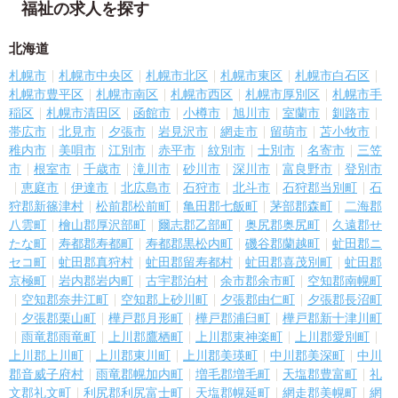
福祉の求人を探す
北海道
札幌市
札幌市中央区
札幌市北区
札幌市東区
札幌市白石区
札幌市豊平区
札幌市南区
札幌市西区
札幌市厚別区
札幌市手
稲区
札幌市清田区
函館市
小樽市
旭川市
室蘭市
釧路市
帯広市
北見市
夕張市
岩見沢市
網走市
留萌市
苫小牧市
稚内市
美唄市
江別市
赤平市
紋別市
士別市
名寄市
三笠
市
根室市
千歳市
滝川市
砂川市
深川市
富良野市
登別市
恵庭市
伊達市
北広島市
石狩市
北斗市
石狩郡当別町
石
狩郡新篠津村
松前郡松前町
亀田郡七飯町
茅部郡森町
二海郡
八雲町
檜山郡厚沢部町
爾志郡乙部町
奥尻郡奥尻町
久遠郡せ
たな町
寿都郡寿都町
寿都郡黒松内町
磯谷郡蘭越町
虻田郡ニ
セコ町
虻田郡真狩村
虻田郡留寿都村
虻田郡喜茂別町
虻田郡
京極町
岩内郡岩内町
古宇郡泊村
余市郡余市町
空知郡南幌町
空知郡奈井江町
空知郡上砂川町
夕張郡由仁町
夕張郡長沼町
夕張郡栗山町
樺戸郡月形町
樺戸郡浦臼町
樺戸郡新十津川町
雨竜郡雨竜町
上川郡鷹栖町
上川郡東神楽町
上川郡愛別町
上川郡上川町
上川郡東川町
上川郡美瑛町
中川郡美深町
中川
郡音威子府村
雨竜郡幌加内町
増毛郡増毛町
天塩郡豊富町
礼
文郡礼文町
利尻郡利尻富士町
天塩郡幌延町
網走郡美幌町
網