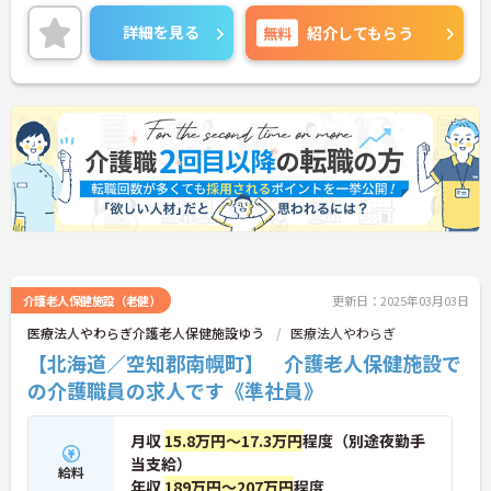
場です。ご興味がある方は是非お問い合わせ下さ
い。
詳細を見る
無料
紹介してもらう
介護老人保健施設（老健）
更新日：2025年03月03日
医療法人やわらぎ介護老人保健施設ゆう
医療法人やわらぎ
【北海道／空知郡南幌町】 介護老人保健施設で
の介護職員の求人です《準社員》
月収
15.8万円～17.3万円
程度（別途夜勤手
当支給）
給料
年収
189万円～207万円
程度