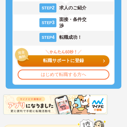
2
求人のご紹介
STEP
面接・条件交
3
STEP
渉
4
転職成功！
STEP
転職サポートに登録
はじめて転職する方へ