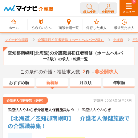
0
0
求人検索
会員登録
メニュー
ホーム
初めての方へ
面談会場一覧
保存した求人
最近見た求人
マイナビ介護職
介護職員初任者研修（ホームヘルパー2級）
北海道
空
空知郡南幌町(北海道)の介護職員初任者研修（ホームヘルパ
ー2級）
の求人・転職一覧
2
この条件の介護・福祉求人数
非公開求人
件 ＋
おすすめ順
新着順
月収順
年収順
介護老人保健施設（老健）
更新日：2026年03月25日
医療法人やわらぎ介護老人保健施設ゆう
医療法人やわらぎ
【北海道／空知郡南幌町】 介護老人保健施設で
の介護職募集！