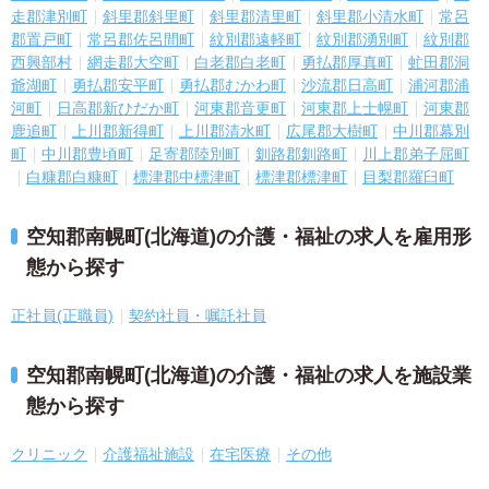
走郡津別町
斜里郡斜里町
斜里郡清里町
斜里郡小清水町
常呂
郡置戸町
常呂郡佐呂間町
紋別郡遠軽町
紋別郡湧別町
紋別郡
西興部村
網走郡大空町
白老郡白老町
勇払郡厚真町
虻田郡洞
爺湖町
勇払郡安平町
勇払郡むかわ町
沙流郡日高町
浦河郡浦
河町
日高郡新ひだか町
河東郡音更町
河東郡上士幌町
河東郡
鹿追町
上川郡新得町
上川郡清水町
広尾郡大樹町
中川郡幕別
町
中川郡豊頃町
足寄郡陸別町
釧路郡釧路町
川上郡弟子屈町
白糠郡白糠町
標津郡中標津町
標津郡標津町
目梨郡羅臼町
空知郡南幌町(北海道)の介護・福祉の求人を雇用形
態から探す
正社員(正職員)
契約社員・嘱託社員
空知郡南幌町(北海道)の介護・福祉の求人を施設業
態から探す
クリニック
介護福祉施設
在宅医療
その他