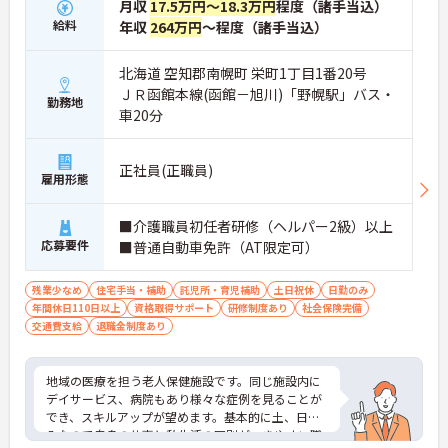
月収
17.5万円～18.3万円
程度（諸手当込）
給料
年収
264万円
～程度（諸手当込）
北海道 空知郡南幌町 栄町1丁目1番20号
ＪＲ函館本線(函館－旭川)「野幌駅」バス・
勤務地
車20分
正社員(正職員)
雇用形態
■介護職員初任者研修（ヘルパー2級）以上
応募要件
■普通自動車免許（AT限定可）
残業少なめ
住宅手当・補助
託児所・育児補助
土日祝休
日勤のみ
年間休日110日以上
資格取得サポート
研修制度あり
社会保険完備
交通費支給
退職金制度あり
地域の医療を担う老人保健施設です。同じ施設内に
デイサービス、病院もあり様々な症例を見ることが
でき、スキルアップが望めます。基本的に土、日休
みなので自身の仕事と私生活の区別がつきやすい職