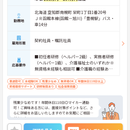
北海道 空知郡南幌町 栄町1丁目1番20号
ＪＲ函館本線(函館－旭川)「豊幌駅」バス・
勤務地
車14分
契約社員・嘱託社員
雇用形態
■初任者研修（ヘルパー2級）、実務者研修
（ヘルパー1級）、介護福祉士のいずれか※
応募要件
無資格未経験も相談可 ■介護職の経験あれ
ば尚可
車通勤可
未経験OK
残業少なめ
無資格OK
年間休日110日以上
資格取得サポート
研修制度あり
社会保険完備
残業少なめです！年間休日110日◎マイカー通勤
可！ご興味ある方には、面接対策ポイントなど、さ
らに詳細をお話しいたしますのでお気軽にご相談く
ださい！