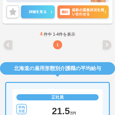
活スタイルに合わせた働き方ができます。
実務経験はなくてもOK！現場で働きながら経験を積
最新の募集状況を問
んでいくことができます。
詳細を見る
無料
い合わせる
ご興味をお持ちの方はお気軽にお問い合わせくださ
い。
4
件中 1-4件を表示
1
北海道の雇用形態別介護職の平均給与
正社員
21.5
万円