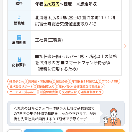
給料
年収
270万円
～程度 ※想定年収
北海道 利尻郡利尻富士町 鴛泊栄町119-1 利
勤務地
尻富士町総合交流促進施設りぷら
正社員(正職員)
雇用形態
■初任者研修(ヘルパー1級・2級)以上の資格
をお持ちの方 ■スマートフォン所持必須
応募要件
（業務に使用するため）
残業少なめ
託児所・育児補助
日勤のみ
年間休日110日以上
ブランクOK
資格取得サポート
研修制度あり
産休･育休･介護休暇取得実績あり
ボーナス・賞与あり
社会保険完備
交通費支給
退職金制度あり
＜充実の研修とフォロー体制＞入社後は研修施設で
の7日間の集合研修で基礎をしっかり学びます。配属
後も先輩社員が同行するOJT研修で手厚くサポート
してくれるので、訪問介護が初めての方やブランク
がある方も安心してスタートできます。定期的なフ