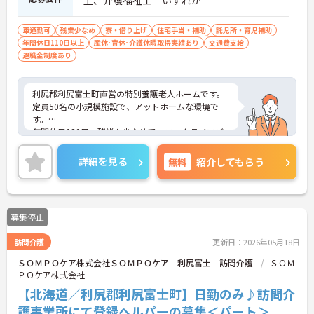
上、介護福祉士 いずれか
車通勤可
残業少なめ
寮・借り上げ
住宅手当・補助
託児所・育児補助
年間休日110日以上
産休･育休･介護休暇取得実績あり
交通費支給
退職金制度あり
利尻郡利尻富士町直営の特別養護老人ホームです。
定員50名の小規模施設で、アットホームな環境で
す。
年間休日120日、残業も少なめで、ワークライフバ
ランスも大切にしていただけます。
寮や保育所等利用可能で、福利厚生も◎
詳細を見る
無料
紹介してもらう
ご興味のある方には、面接対策ポイントなど、さら
に詳細をお話しいたしますのでお気軽にご相談くだ
さい！
募集停止
訪問介護
更新日：2026年05月18日
ＳＯＭＰＯケア株式会社ＳＯＭＰＯケア 利尻富士 訪問介護
ＳＯＭ
ＰＯケア株式会社
【北海道／利尻郡利尻富士町】日勤のみ♪訪問介
護事業所にて登録ヘルパーの募集＜パート＞