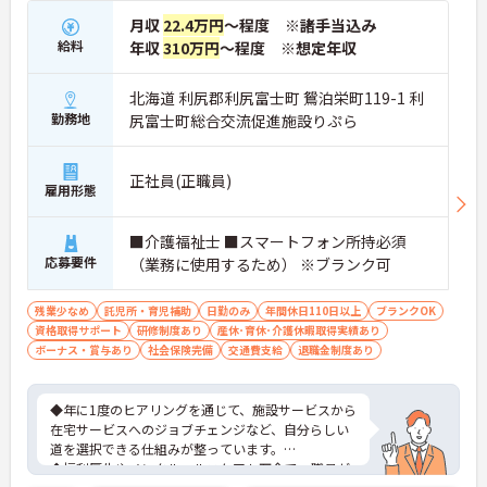
月収
22.4万円
～程度 ※諸手当込み
給料
年収
310万円
～程度 ※想定年収
北海道 利尻郡利尻富士町 鴛泊栄町119-1 利
勤務地
尻富士町総合交流促進施設りぷら
正社員(正職員)
雇用形態
■介護福祉士 ■スマートフォン所持必須
応募要件
（業務に使用するため） ※ブランク可
残業少なめ
託児所・育児補助
日勤のみ
年間休日110日以上
ブランクOK
資格取得サポート
研修制度あり
産休･育休･介護休暇取得実績あり
ボーナス・賞与あり
社会保険完備
交通費支給
退職金制度あり
◆年に1度のヒアリングを通じて、施設サービスから
在宅サービスへのジョブチェンジなど、自分らしい
道を選択できる仕組みが整っています。
◆福利厚生やメンタルヘルスケアも万全で、職員が