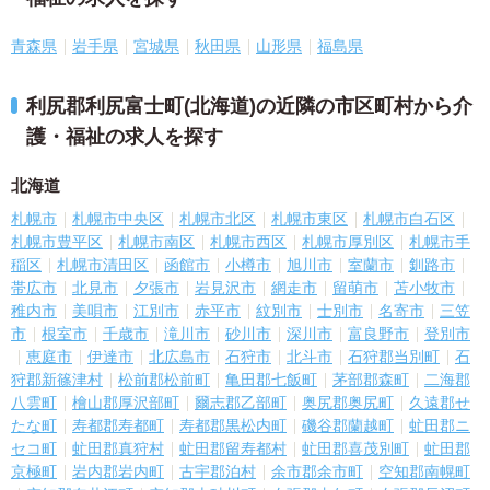
青森県
岩手県
宮城県
秋田県
山形県
福島県
利尻郡利尻富士町(北海道)の近隣の市区町村から介
護・福祉の求人を探す
北海道
札幌市
札幌市中央区
札幌市北区
札幌市東区
札幌市白石区
札幌市豊平区
札幌市南区
札幌市西区
札幌市厚別区
札幌市手
稲区
札幌市清田区
函館市
小樽市
旭川市
室蘭市
釧路市
帯広市
北見市
夕張市
岩見沢市
網走市
留萌市
苫小牧市
稚内市
美唄市
江別市
赤平市
紋別市
士別市
名寄市
三笠
市
根室市
千歳市
滝川市
砂川市
深川市
富良野市
登別市
恵庭市
伊達市
北広島市
石狩市
北斗市
石狩郡当別町
石
狩郡新篠津村
松前郡松前町
亀田郡七飯町
茅部郡森町
二海郡
八雲町
檜山郡厚沢部町
爾志郡乙部町
奥尻郡奥尻町
久遠郡せ
たな町
寿都郡寿都町
寿都郡黒松内町
磯谷郡蘭越町
虻田郡ニ
セコ町
虻田郡真狩村
虻田郡留寿都村
虻田郡喜茂別町
虻田郡
京極町
岩内郡岩内町
古宇郡泊村
余市郡余市町
空知郡南幌町