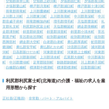
空知郡奈井江町
空知郡上砂川町
夕張郡由仁町
夕張郡長沼町
夕張郡栗山町
樺戸郡月形町
樺戸郡浦臼町
樺戸郡新十津川町
雨竜郡雨竜町
上川郡鷹栖町
上川郡東神楽町
上川郡愛別町
上川郡上川町
上川郡東川町
上川郡美瑛町
中川郡美深町
中川
郡音威子府村
雨竜郡幌加内町
増毛郡増毛町
天塩郡豊富町
礼
文郡礼文町
利尻郡利尻富士町
天塩郡幌延町
網走郡美幌町
網
走郡津別町
斜里郡斜里町
斜里郡清里町
斜里郡小清水町
常呂
郡置戸町
常呂郡佐呂間町
紋別郡遠軽町
紋別郡湧別町
紋別郡
西興部村
網走郡大空町
白老郡白老町
勇払郡厚真町
虻田郡洞
爺湖町
勇払郡安平町
勇払郡むかわ町
沙流郡日高町
浦河郡浦
河町
日高郡新ひだか町
河東郡音更町
河東郡上士幌町
河東郡
鹿追町
上川郡新得町
上川郡清水町
広尾郡大樹町
中川郡幕別
町
中川郡豊頃町
足寄郡陸別町
釧路郡釧路町
川上郡弟子屈町
白糠郡白糠町
標津郡中標津町
標津郡標津町
目梨郡羅臼町
利尻郡利尻富士町(北海道)の介護・福祉の求人を雇
用形態から探す
正社員(正職員)
非常勤・パート・アルバイト