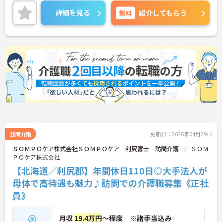
心身ともに健康で、長く誇りを持って働ける環境づ
くりを追求している法人です。
詳細を見る
無料
紹介してもらう
◆入社後は研修施設での座学に加え、現場では先輩
社員との同行訪問（OJT）で実務をしっかり学べま
す。久しぶりのお仕事復帰で不安な方でも、自信を
持って業務に取り組めるよう丁寧にフォローしま
す。
◆ライフサポートも手厚く、育児休業は最長3年間
取得可能で、復職後もお子さんが9歳になるまで時
短勤務が選べるなど、子育てと仕事の両立を強力に
バックアップします。
訪問介護
更新日：2026年04月29日
ＳＯＭＰＯケア株式会社ＳＯＭＰＯケア 利尻富士 訪問介護
ＳＯＭ
ＰＯケア株式会社
【北海道／利尻郡】年間休日110日◎大手法人が
母体で高待遇も魅力♪訪問での介護職募集《正社
員》
月収
19.4万円
～程度 ※諸手当込み