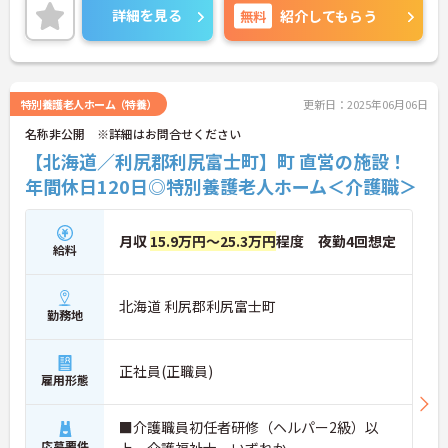
ォローアップ研修もあり、日々の業務で生まれた不
詳細を見る
無料
紹介してもらう
安や悩みを解消しながら、着実に成長していける職
場です。
＜幅広い世代が在籍♪＞若手から60代のベテランま
で、幅広い年齢層のスタッフが活躍しています。世
代を超えて協力し合う風土があり、困ったときには
特別養護老人ホーム（特養）
更新日：2025年06月06日
相談しやすい環境です。また、月8～10日の休日や
名称非公開 ※詳細はお問合せください
年間公休110日に加え、有給休暇も取得しやすい体
制が整っており、プライベートも大切にしながらメ
【北海道／利尻郡利尻富士町】町 直営の施設！
リハリをつけて働けます。
年間休日120日◎特別養護老人ホーム＜介護職＞
月収
15.9万円～25.3万円
程度 夜勤4回想定
給料
北海道 利尻郡利尻富士町
勤務地
正社員(正職員)
雇用形態
■介護職員初任者研修（ヘルパー2級）以
応募要件