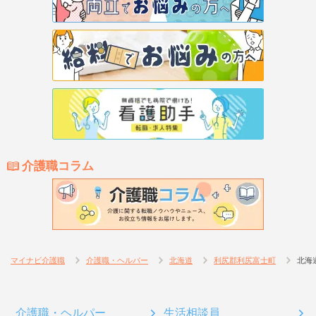
介護職コラム
マイナビ介護職
介護職・ヘルパー
北海道
利尻郡利尻富士町
北海
介護職・ヘルパー
生活相談員