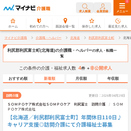
0
0
求人検索
会員登録
メニュー
ホーム
初めての方へ
面談会場一覧
保存した求人
最近見た求人
マイナビ介護職
介護職・ヘルパー
北海道
利尻郡利尻富士町
北海
利尻郡利尻富士町(北海道)の介護職・ヘルパー
の求人・転職一
覧
4
この条件の介護・福祉求人数
非公開求人
件 ＋
おすすめ順
新着順
月収順
年収順
訪問介護
更新日：2026年04月29日
ＳＯＭＰＯケア株式会社ＳＯＭＰＯケア 利尻富士 訪問介護
ＳＯＭ
ＰＯケア株式会社
【北海道／利尻郡利尻富士町】年間休日110日♪
キャリア支援◎訪問介護にて介護福祉士募集