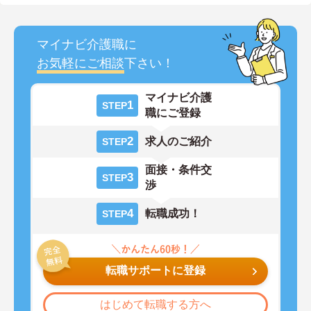
マイナビ介護職に
お気軽にご相談
下さい！
マイナビ介護
1
STEP
職にご登録
2
求人のご紹介
STEP
面接・条件交
3
STEP
渉
4
転職成功！
STEP
転職サポートに登録
はじめて転職する方へ