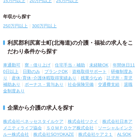
15万円以上
20万円以上
25万円以上
年収から探す
250万円以上
300万円以上
利尻郡利尻富士町(北海道)の介護・福祉の求人をこ
だわり条件から探す
車通勤可
寮・借り上げ
住宅手当・補助
未経験OK
年間休日11
0日以上
日勤のみ
ブランクOK
資格取得サポート
研修制度あ
り
産休･育休･介護休暇取得実績あり
残業少なめ
託児所・育児
補助あり
ボーナス・賞与あり
社会保険完備
交通費支給
退職
金制度あり
企業から介護の求人を探す
株式会社ベネッセスタイルケア
株式会社ツクイ
株式会社日本ア
メニティライフ協会
ＳＯＭＰＯケア株式会社
ソーシャルインク
ルー株式会社
株式会社SOYOKAZE
株式会社ケア２１
ALSOK