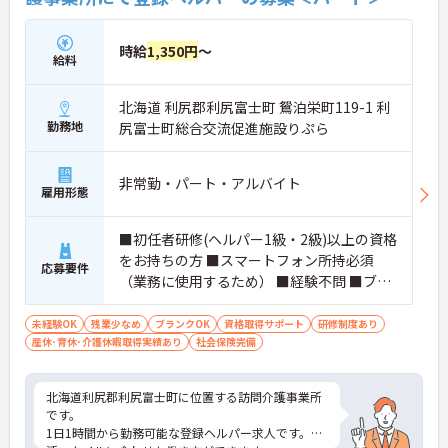
時給
1,350円
～
給料
北海道 利尻郡利尻富士町 鴛泊栄町119-1 利
勤務地
尻富士町総合交流促進施設りぷら
非常勤・パート・アルバイト
雇用形態
■初任者研修(ヘルパー1級・2級)以上の資格
をお持ちの方 ■スマートフォン所持必須
応募要件
（業務に使用するため） ■経験不問 ■ブラ
ンク可
未経験OK
残業少なめ
ブランクOK
資格取得サポート
研修制度あり
産休･育休･介護休暇取得実績あり
社会保険完備
北海道利尻郡利尻富士町に位置する訪問介護事業所
です。
1日1時間から勤務可能な登録ヘルパー求人です。生