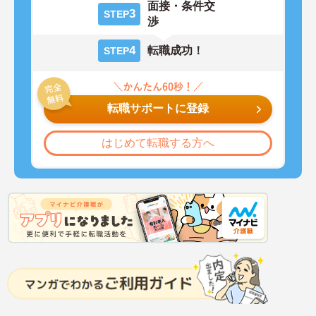
面接・条件交
3
STEP
渉
4
転職成功！
STEP
転職サポートに登録
はじめて転職する方へ