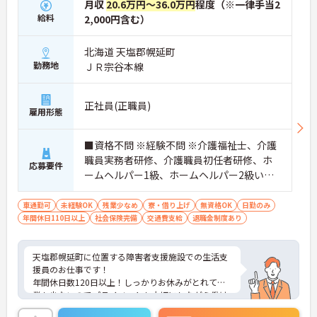
月収
20.6万円～36.0万円
程度（※一律手当2
給料
2,000円含む）
北海道 天塩郡幌延町
勤務地
ＪＲ宗谷本線
正社員(正職員)
雇用形態
■資格不問 ※経験不問 ※介護福祉士、介護
職員実務者研修、介護職員初任者研修、ホ
応募要件
ームヘルパー1級、ホームヘルパー2級いず
れかあれな尚可 ■普通自動車運転免許必須
（ＡＴ限定可）
車通勤可
未経験OK
残業少なめ
寮・借り上げ
無資格OK
日勤のみ
年間休日110日以上
社会保険完備
交通費支給
退職金制度あり
天塩郡幌延町に位置する障害者支援施設での生活支
援員のお仕事です！
年間休日数120日以上！しっかりお休みがとれて残
業も少ないのでプライベートも大切にしながら働け
ます！