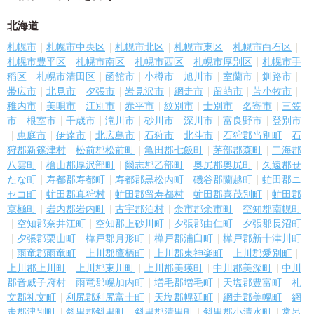
北海道
札幌市
札幌市中央区
札幌市北区
札幌市東区
札幌市白石区
札幌市豊平区
札幌市南区
札幌市西区
札幌市厚別区
札幌市手
稲区
札幌市清田区
函館市
小樽市
旭川市
室蘭市
釧路市
帯広市
北見市
夕張市
岩見沢市
網走市
留萌市
苫小牧市
稚内市
美唄市
江別市
赤平市
紋別市
士別市
名寄市
三笠
市
根室市
千歳市
滝川市
砂川市
深川市
富良野市
登別市
恵庭市
伊達市
北広島市
石狩市
北斗市
石狩郡当別町
石
狩郡新篠津村
松前郡松前町
亀田郡七飯町
茅部郡森町
二海郡
八雲町
檜山郡厚沢部町
爾志郡乙部町
奥尻郡奥尻町
久遠郡せ
たな町
寿都郡寿都町
寿都郡黒松内町
磯谷郡蘭越町
虻田郡ニ
セコ町
虻田郡真狩村
虻田郡留寿都村
虻田郡喜茂別町
虻田郡
京極町
岩内郡岩内町
古宇郡泊村
余市郡余市町
空知郡南幌町
空知郡奈井江町
空知郡上砂川町
夕張郡由仁町
夕張郡長沼町
夕張郡栗山町
樺戸郡月形町
樺戸郡浦臼町
樺戸郡新十津川町
雨竜郡雨竜町
上川郡鷹栖町
上川郡東神楽町
上川郡愛別町
上川郡上川町
上川郡東川町
上川郡美瑛町
中川郡美深町
中川
郡音威子府村
雨竜郡幌加内町
増毛郡増毛町
天塩郡豊富町
礼
文郡礼文町
利尻郡利尻富士町
天塩郡幌延町
網走郡美幌町
網
走郡津別町
斜里郡斜里町
斜里郡清里町
斜里郡小清水町
常呂