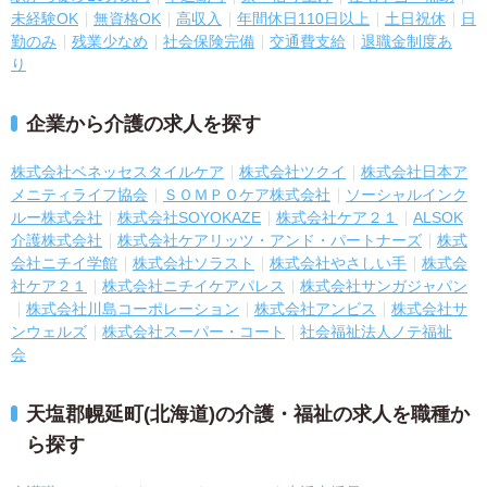
未経験OK
無資格OK
高収入
年間休日110日以上
土日祝休
日
勤のみ
残業少なめ
社会保険完備
交通費支給
退職金制度あ
り
企業から介護の求人を探す
株式会社ベネッセスタイルケア
株式会社ツクイ
株式会社日本ア
メニティライフ協会
ＳＯＭＰＯケア株式会社
ソーシャルインク
ルー株式会社
株式会社SOYOKAZE
株式会社ケア２１
ALSOK
介護株式会社
株式会社ケアリッツ・アンド・パートナーズ
株式
会社ニチイ学館
株式会社ソラスト
株式会社やさしい手
株式会
社ケア２１
株式会社ニチイケアパレス
株式会社サンガジャパン
株式会社川島コーポレーション
株式会社アンビス
株式会社サ
ンウェルズ
株式会社スーパー・コート
社会福祉法人ノテ福祉
会
天塩郡幌延町(北海道)の介護・福祉の求人を職種か
ら探す