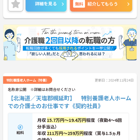
ご興味ある方には、面接のポイントなど、さらに詳
詳細を見る
無料
紹介してもらう
細をお話致しますのでお気軽にご相談ください。
特別養護老人ホーム（特養）
更新日：2024年11月24日
名称非公開 ※詳細はお問合せください
【北海道／天塩郡幌延町】 特別養護老人ホーム
での介護士のお仕事です《契約社員》
月収
15.7万円～19.4万円
程度（夜勤4～6回
分手当込）
給料
年収
211万円～259万円
程度（賞与1.5ヵ月
の場合）