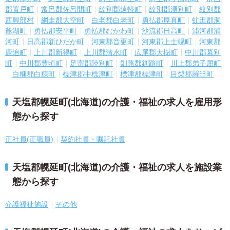
郡置戸町
常呂郡佐呂間町
紋別郡遠軽町
紋別郡湧別町
紋別郡
西興部村
網走郡大空町
白老郡白老町
勇払郡厚真町
虻田郡洞
爺湖町
勇払郡安平町
勇払郡むかわ町
沙流郡日高町
浦河郡浦
河町
日高郡新ひだか町
河東郡音更町
河東郡上士幌町
河東郡
鹿追町
上川郡新得町
上川郡清水町
広尾郡大樹町
中川郡幕別
町
中川郡豊頃町
足寄郡陸別町
釧路郡釧路町
川上郡弟子屈町
白糠郡白糠町
標津郡中標津町
標津郡標津町
目梨郡羅臼町
天塩郡幌延町(北海道)の介護・福祉の求人を雇用形
態から探す
正社員(正職員)
契約社員・嘱託社員
天塩郡幌延町(北海道)の介護・福祉の求人を施設業
態から探す
介護福祉施設
その他