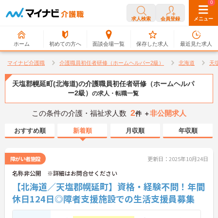
0
0
求人検索
会員登録
メニュー
ホーム
初めての方へ
面談会場一覧
保存した求人
最近見た求人
マイナビ介護職
介護職員初任者研修（ホームヘルパー2級）
北海道
天
天塩郡幌延町(北海道)の介護職員初任者研修（ホームヘルパ
ー2級）
の求人・転職一覧
2
この条件の介護・福祉求人数
非公開求人
件 ＋
おすすめ順
新着順
月収順
年収順
障がい者施設
更新日：2025年10月24日
名称非公開 ※詳細はお問合せください
【北海道／天塩郡幌延町】資格・経験不問！年間
休日124日◎障者支援施設での生活支援員募集