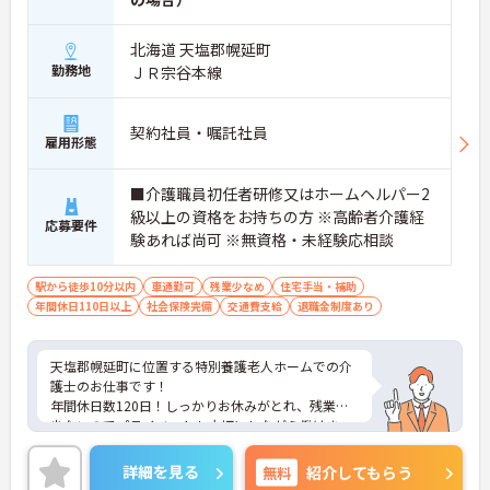
北海道 天塩郡幌延町
勤務地
ＪＲ宗谷本線
契約社員・嘱託社員
雇用形態
■介護職員初任者研修又はホームヘルパー2
級以上の資格をお持ちの方 ※高齢者介護経
応募要件
験あれば尚可 ※無資格・未経験応相談
駅から徒歩10分以内
車通勤可
残業少なめ
住宅手当・補助
年間休日110日以上
社会保険完備
交通費支給
退職金制度あり
天塩郡幌延町に位置する特別養護老人ホームでの介
護士のお仕事です！
年間休日数120日！しっかりお休みがとれ、残業も
少ないのでプライベートも大切にしながら働けま
す！
ご興味ある方には、面接のポイントなど、さらに詳
詳細を見る
無料
紹介してもらう
細をお話致しますのでお気軽にご相談ください。