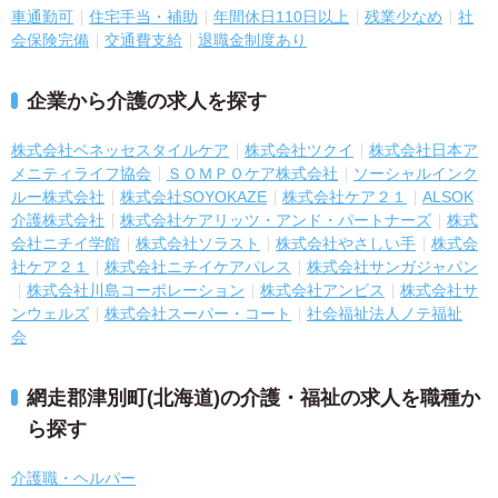
車通勤可
住宅手当・補助
年間休日110日以上
残業少なめ
社
会保険完備
交通費支給
退職金制度あり
企業から介護の求人を探す
株式会社ベネッセスタイルケア
株式会社ツクイ
株式会社日本ア
メニティライフ協会
ＳＯＭＰＯケア株式会社
ソーシャルインク
ルー株式会社
株式会社SOYOKAZE
株式会社ケア２１
ALSOK
介護株式会社
株式会社ケアリッツ・アンド・パートナーズ
株式
会社ニチイ学館
株式会社ソラスト
株式会社やさしい手
株式会
社ケア２１
株式会社ニチイケアパレス
株式会社サンガジャパン
株式会社川島コーポレーション
株式会社アンビス
株式会社サ
ンウェルズ
株式会社スーパー・コート
社会福祉法人ノテ福祉
会
網走郡津別町(北海道)の介護・福祉の求人を職種か
ら探す
介護職・ヘルパー