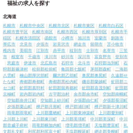
福祉の求人を探す
北海道
札幌市
札幌市中央区
札幌市北区
札幌市東区
札幌市白石区
札幌市豊平区
札幌市南区
札幌市西区
札幌市厚別区
札幌市手
稲区
札幌市清田区
函館市
小樽市
旭川市
室蘭市
釧路市
帯広市
北見市
夕張市
岩見沢市
網走市
留萌市
苫小牧市
稚内市
美唄市
江別市
赤平市
紋別市
士別市
名寄市
三笠
市
根室市
千歳市
滝川市
砂川市
深川市
富良野市
登別市
恵庭市
伊達市
北広島市
石狩市
北斗市
石狩郡当別町
石
狩郡新篠津村
松前郡松前町
亀田郡七飯町
茅部郡森町
二海郡
八雲町
檜山郡厚沢部町
爾志郡乙部町
奥尻郡奥尻町
久遠郡せ
たな町
寿都郡寿都町
寿都郡黒松内町
磯谷郡蘭越町
虻田郡ニ
セコ町
虻田郡真狩村
虻田郡留寿都村
虻田郡喜茂別町
虻田郡
京極町
岩内郡岩内町
古宇郡泊村
余市郡余市町
空知郡南幌町
空知郡奈井江町
空知郡上砂川町
夕張郡由仁町
夕張郡長沼町
夕張郡栗山町
樺戸郡月形町
樺戸郡浦臼町
樺戸郡新十津川町
雨竜郡雨竜町
上川郡鷹栖町
上川郡東神楽町
上川郡愛別町
上川郡上川町
上川郡東川町
上川郡美瑛町
中川郡美深町
中川
郡音威子府村
雨竜郡幌加内町
増毛郡増毛町
天塩郡豊富町
礼
文郡礼文町
利尻郡利尻富士町
天塩郡幌延町
網走郡美幌町
網