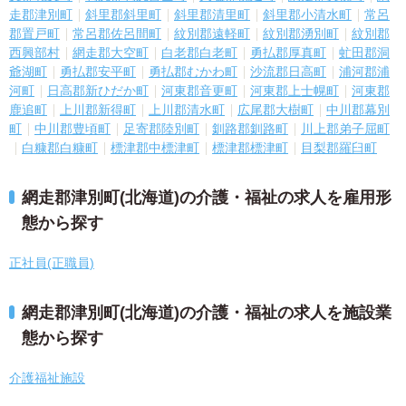
走郡津別町
斜里郡斜里町
斜里郡清里町
斜里郡小清水町
常呂
郡置戸町
常呂郡佐呂間町
紋別郡遠軽町
紋別郡湧別町
紋別郡
西興部村
網走郡大空町
白老郡白老町
勇払郡厚真町
虻田郡洞
爺湖町
勇払郡安平町
勇払郡むかわ町
沙流郡日高町
浦河郡浦
河町
日高郡新ひだか町
河東郡音更町
河東郡上士幌町
河東郡
鹿追町
上川郡新得町
上川郡清水町
広尾郡大樹町
中川郡幕別
町
中川郡豊頃町
足寄郡陸別町
釧路郡釧路町
川上郡弟子屈町
白糠郡白糠町
標津郡中標津町
標津郡標津町
目梨郡羅臼町
網走郡津別町(北海道)の介護・福祉の求人を雇用形
態から探す
正社員(正職員)
網走郡津別町(北海道)の介護・福祉の求人を施設業
態から探す
介護福祉施設