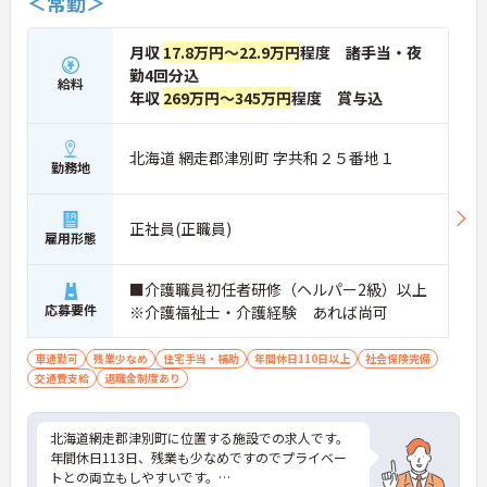
＜常勤＞
月収
17.8万円～22.9万円
程度 諸手当・夜
勤4回分込
給料
年収
269万円～345万円
程度 賞与込
北海道 網走郡津別町 字共和２５番地１
勤務地
正社員(正職員)
雇用形態
■介護職員初任者研修（ヘルパー2級）以上
応募要件
※介護福祉士・介護経験 あれば尚可
車通勤可
残業少なめ
住宅手当・補助
年間休日110日以上
社会保険完備
交通費支給
退職金制度あり
北海道網走郡津別町に位置する施設での求人です。
年間休日113日、残業も少なめですのでプライベー
トとの両立もしやすいです。