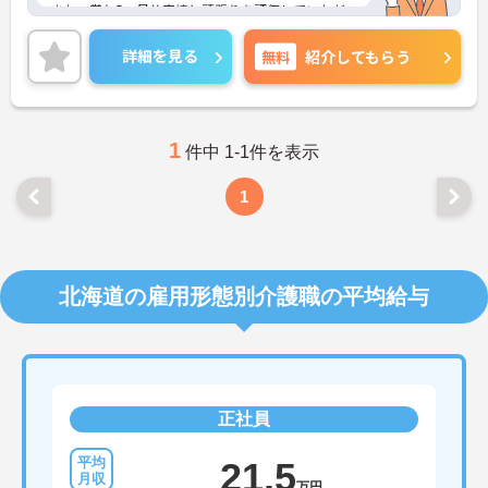
また、賞与5ヶ月分実績と頑張りを評価していただ
けます。
ご興味ある方には、面接対策ポイントなど、さらに
詳細を見る
無料
紹介してもらう
詳細をお話しいたしますのでお気軽にご相談くださ
い！
1
件中 1-1件を表示
1
北海道の雇用形態別介護職の平均給与
正社員
21.5
万円