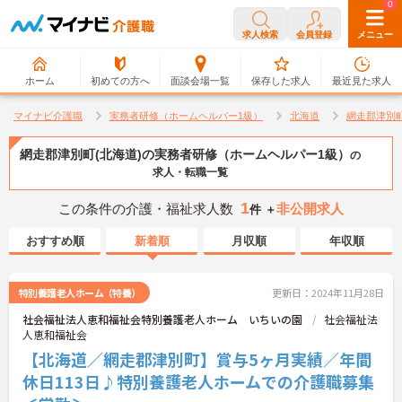
0
0
求人検索
会員登録
メニュー
ホーム
初めての方へ
面談会場一覧
保存した求人
最近見た求人
マイナビ介護職
実務者研修（ホームヘルパー1級）
北海道
網走郡津別
網走郡津別町(北海道)の実務者研修（ホームヘルパー1級）
の
求人・転職一覧
1
この条件の介護・福祉求人数
非公開求人
件 ＋
おすすめ順
新着順
月収順
年収順
特別養護老人ホーム（特養）
更新日：2024年11月28日
社会福祉法人恵和福祉会特別養護老人ホーム いちいの園
社会福祉法
人恵和福祉会
【北海道／網走郡津別町】賞与5ヶ月実績／年間
休日113日♪特別養護老人ホームでの介護職募集