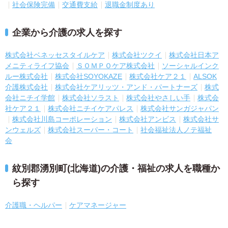
社会保険完備
交通費支給
退職金制度あり
企業から介護の求人を探す
株式会社ベネッセスタイルケア
株式会社ツクイ
株式会社日本ア
メニティライフ協会
ＳＯＭＰＯケア株式会社
ソーシャルインク
ルー株式会社
株式会社SOYOKAZE
株式会社ケア２１
ALSOK
介護株式会社
株式会社ケアリッツ・アンド・パートナーズ
株式
会社ニチイ学館
株式会社ソラスト
株式会社やさしい手
株式会
社ケア２１
株式会社ニチイケアパレス
株式会社サンガジャパン
株式会社川島コーポレーション
株式会社アンビス
株式会社サ
ンウェルズ
株式会社スーパー・コート
社会福祉法人ノテ福祉
会
紋別郡湧別町(北海道)の介護・福祉の求人を職種か
ら探す
介護職・ヘルパー
ケアマネージャー