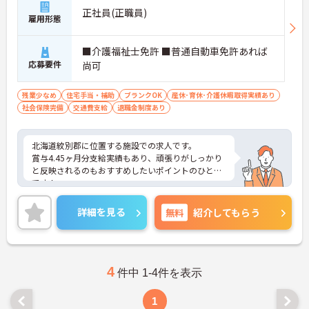
正社員(正職員)
雇用形態
■介護福祉士免許 ■普通自動車免許あれば
応募要件
尚可
残業少なめ
住宅手当・補助
ブランクOK
産休･育休･介護休暇取得実績あり
社会保険完備
交通費支給
退職金制度あり
北海道紋別郡に位置する施設での求人です。
賞与4.45ヶ月分支給実績もあり、頑張りがしっかり
と反映されるのもおすすめしたいポイントのひとつ
です！
残業少なめなので出勤日でもプライベートの時間を
確保して頂けますよ◎
詳細を見る
無料
紹介してもらう
あなたの経験やスキルを活かして、高齢者の皆さま
が安心して過ごせる空間づくりにチャレンジしてみ
ませんか？
ご興味のある方は、お気軽にお問い合わせくださ
い。
4
件中 1-4件を表示
1