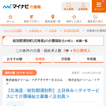
0
0
求人検索
会員登録
メニュー
ホーム
初めての方へ
面談会場一覧
保存した求人
最近見た求人
マイナビ介護職
介護福祉士
北海道
紋別郡湧別町
北海道の介護福
紋別郡湧別町(北海道)の介護福祉士
の求人・転職一覧
4
この条件の介護・福祉求人数
非公開求人
件 ＋
おすすめ順
新着順
月収順
年収順
通所介護（デイサービス）
更新日：2026年02月16日
株式会社ドリーム・イデアデイサービスらん
株式会社ドリーム・イデ
ア
【北海道／紋別郡湧別町】土日休み☆デイサービ
スにて介護福祉士募集＜正社員＞