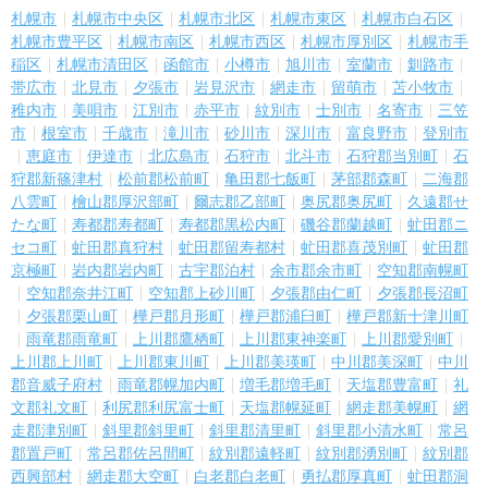
札幌市
札幌市中央区
札幌市北区
札幌市東区
札幌市白石区
札幌市豊平区
札幌市南区
札幌市西区
札幌市厚別区
札幌市手
稲区
札幌市清田区
函館市
小樽市
旭川市
室蘭市
釧路市
帯広市
北見市
夕張市
岩見沢市
網走市
留萌市
苫小牧市
稚内市
美唄市
江別市
赤平市
紋別市
士別市
名寄市
三笠
市
根室市
千歳市
滝川市
砂川市
深川市
富良野市
登別市
恵庭市
伊達市
北広島市
石狩市
北斗市
石狩郡当別町
石
狩郡新篠津村
松前郡松前町
亀田郡七飯町
茅部郡森町
二海郡
八雲町
檜山郡厚沢部町
爾志郡乙部町
奥尻郡奥尻町
久遠郡せ
たな町
寿都郡寿都町
寿都郡黒松内町
磯谷郡蘭越町
虻田郡ニ
セコ町
虻田郡真狩村
虻田郡留寿都村
虻田郡喜茂別町
虻田郡
京極町
岩内郡岩内町
古宇郡泊村
余市郡余市町
空知郡南幌町
空知郡奈井江町
空知郡上砂川町
夕張郡由仁町
夕張郡長沼町
夕張郡栗山町
樺戸郡月形町
樺戸郡浦臼町
樺戸郡新十津川町
雨竜郡雨竜町
上川郡鷹栖町
上川郡東神楽町
上川郡愛別町
上川郡上川町
上川郡東川町
上川郡美瑛町
中川郡美深町
中川
郡音威子府村
雨竜郡幌加内町
増毛郡増毛町
天塩郡豊富町
礼
文郡礼文町
利尻郡利尻富士町
天塩郡幌延町
網走郡美幌町
網
走郡津別町
斜里郡斜里町
斜里郡清里町
斜里郡小清水町
常呂
郡置戸町
常呂郡佐呂間町
紋別郡遠軽町
紋別郡湧別町
紋別郡
西興部村
網走郡大空町
白老郡白老町
勇払郡厚真町
虻田郡洞