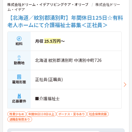
株式会社ドリーム・イデアリビングケア・オリーブ
株式会社ドリー
ム・イデア
【北海道／紋別郡湧別町】年間休日125日☆有料
老人ホームにて介護福祉士募集＜正社員＞
月収
25.5万円
～
給料
北海道 紋別郡湧別町 中湧別中町726
勤務地
正社員(正職員)
雇用形態
■介護福祉士
応募要件
残業少なめ
年間休日110日以上
ボーナス・賞与あり
社会保険完備
退職金制度あり