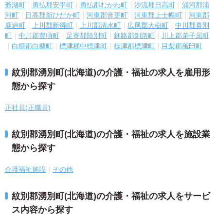
爺湖町
勇払郡安平町
勇払郡むかわ町
沙流郡日高町
浦河郡浦
河町
日高郡新ひだか町
河東郡音更町
河東郡上士幌町
河東郡
鹿追町
上川郡新得町
上川郡清水町
広尾郡大樹町
中川郡幕別
町
中川郡豊頃町
足寄郡陸別町
釧路郡釧路町
川上郡弟子屈町
白糠郡白糠町
標津郡中標津町
標津郡標津町
目梨郡羅臼町
紋別郡湧別町(北海道)の介護・福祉の求人を雇用形
態から探す
正社員(正職員)
紋別郡湧別町(北海道)の介護・福祉の求人を施設業
態から探す
介護福祉施設
その他
紋別郡湧別町(北海道)の介護・福祉の求人をサービ
ス内容から探す