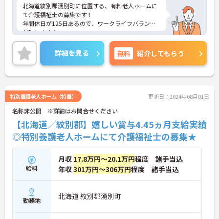
北海道紋別郡湧別町に位置する、有料老人ホームに
て介護福祉士の募集です！
年間休日が125日あるので、ワークライフバランス
が叶います♪
また、残業は月5時間程なので家庭との両立も叶い
ます◎
詳細を見る
無料
紹介してもらう
ご興味のある方には、面接対策ポイントなど、さら
に詳細をお話しいたしますのでお気軽にご相談くだ
さい！
特別養護老人ホーム（特養）
更新日：2024年08月01日
名称非公開 ※詳細はお問合せください
【北海道／紋別郡】嬉しい賞与4.45ヵ月支給実績
◎特別養護老人ホームにて介護福祉士の募集★
月収
17.8万円～20.1万円
程度 諸手当込
給料
年収
301万円～306万円
程度 諸手当込
北海道 紋別郡湧別町
勤務地