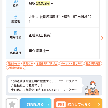
月収
19.3万円
～
給料
北海道 紋別郡湧別町 上湧別屯田市街地92‐
勤務地
1
正社員(正職員)
雇用形態
■介護福祉士
応募要件
残業少なめ
日勤のみ
年間休日110日以上
ボーナス・賞与あり
社会保険完備
退職金制度あり
北海道紋別郡湧別町に位置する、デイサービスにて
介護福祉士の募集です！
土日休みで年間休日が113日あるので、ワークライ
フバランスが叶います♪
また、残業は月5時間程なので家庭との両立も叶い
ます◎
詳細を見る
無料
紹介してもらう
ご興味のある方には、面接対策ポイントなど、さら