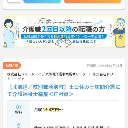
に詳細をお話しいたしますのでお気軽にご相談くだ
さい！
訪問介護
更新日：2026年02月13日
株式会社ドリーム・イデア訪問介護事業所オリーブ
株式会社ドリー
ム・イデア
【北海道／紋別郡湧別町】土日休み☆訪問介護に
て介護福祉士募集＜正社員＞
月収
19.4万円
～
給料