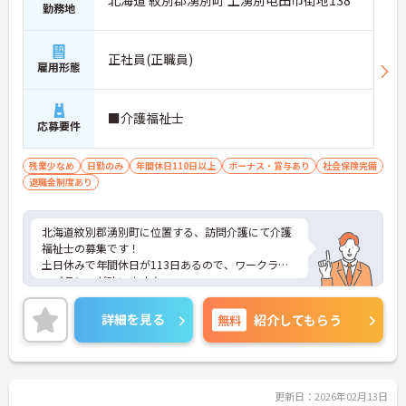
北海道 紋別郡湧別町 上湧別屯田市街地138
勤務地
正社員(正職員)
雇用形態
■介護福祉士
応募要件
残業少なめ
日勤のみ
年間休日110日以上
ボーナス・賞与あり
社会保険完備
退職金制度あり
北海道紋別郡湧別町に位置する、訪問介護にて介護
福祉士の募集です！
土日休みで年間休日が113日あるので、ワークライ
フバランスが叶います♪
また、残業は月5時間程なので家庭との両立も叶い
ます◎
詳細を見る
無料
紹介してもらう
ご興味のある方には、面接対策ポイントなど、さら
に詳細をお話しいたしますのでお気軽にご相談くだ
さい！
更新日：2026年02月13日