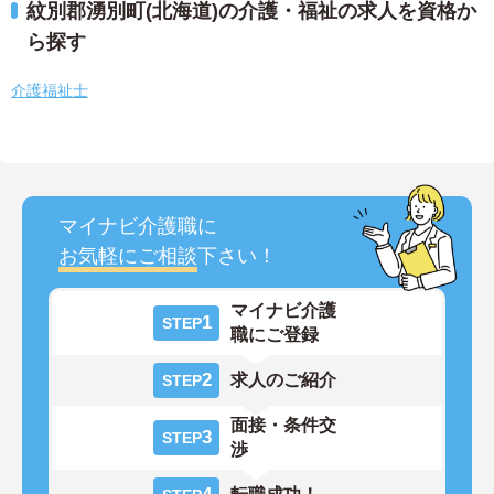
紋別郡湧別町(北海道)の介護・福祉の求人を資格か
ら探す
介護福祉士
マイナビ介護職に
お気軽にご相談
下さい！
マイナビ介護
1
STEP
職にご登録
2
求人のご紹介
STEP
面接・条件交
3
STEP
渉