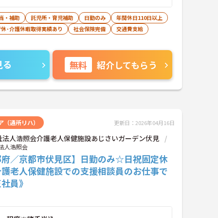
当・補助
託児所・育児補助
日勤のみ
年間休日110日以上
育休･介護休暇取得実績あり
社会保険完備
交通費支給
見る
無料
紹介してもらう
ア（通所リハ）
更新日：2026年04月16日
祉法人浩照会介護老人保健施設あじさいガーデン伏見
法人浩照会
都府／京都市伏見区】日勤のみ☆日祝固定休
介護老人保健施設での支援相談員のお仕事で
正社員》