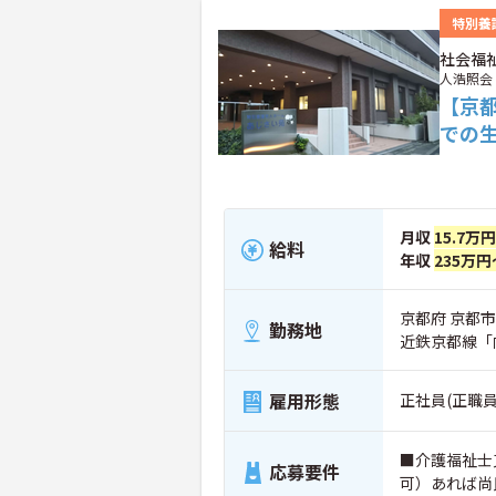
特別養
社会福
人浩照会
【京
での
月収
15.7万
給料
年収
235万円
京都府 京都市
勤務地
近鉄京都線「
雇用形態
正社員(正職員
■介護福祉士
応募要件
可）あれば尚