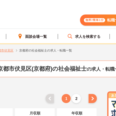
転職
無料!簡単1分
面談会場一覧
求人を検索する
都市伏見区
京都府の社会福祉士の求人・転職一覧
京都市伏見区(京都府)の社会福祉士
の求人・転職
1
2
月収順
年収順