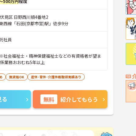
～500万円
程度
伏見区 日野西川頬4番地2
東西線「石田(京都市営)駅」徒歩9分
託社員
※社会福祉士・精神保健福祉士などの有資格者が望ま
関係業務おおむね5年以上
め
無資格OK
産休･育休･介護休暇取得実績あり
見る
無料
紹介してもらう