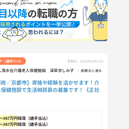
ア（通所リハ）
更新日：2026年05月21日
人清水会介護老人保健施設 深草京しみず
医療法人清水
都府／京都市】資格や経験を活かせます！介
人保健施設で生活相談員の募集です！《正社
～367万円
程度（諸手当込）
～367万円
程度（諸手当込）