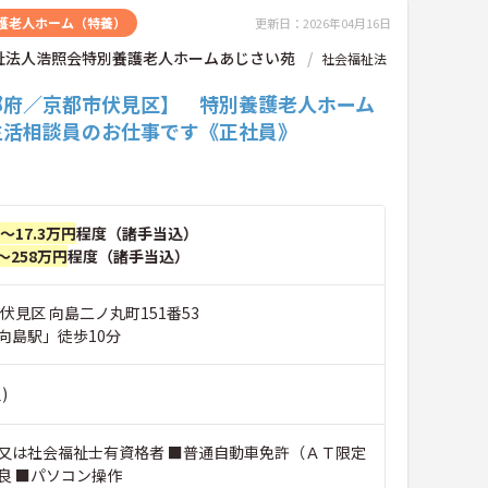
護老人ホーム（特養）
更新日：2026年04月16日
祉法人浩照会特別養護老人ホームあじさい苑
社会福祉法
都府／京都市伏見区】 特別養護老人ホーム
生活相談員のお仕事です《正社員》
円～17.3万円
程度（諸手当込）
～258万円
程度（諸手当込）
伏見区 向島二ノ丸町151番53
向島駅」徒歩10分
)
又は社会福祉士有資格者 ■普通自動車免許（ＡＴ限定
良 ■パソコン操作