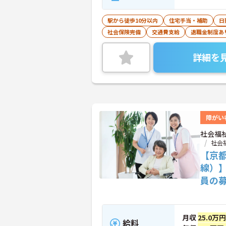
駅から徒歩10分以内
住宅手当・補助
日
社会保険完備
交通費支給
退職金制度あ
詳細を
障がい
社会福
社会
【京
線）
員の
月収
25.0万
給料