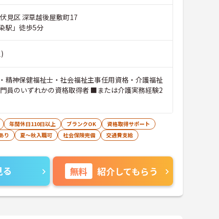
伏見区 深草越後屋敷町17
染駅」徒歩5分
)
・精神保健福祉士・社会福祉主事任用資格・介護福祉
専門員のいずれかの資格取得者 ■または介護実務経験2
年間休日110日以上
ブランクOK
資格取得サポート
あり
夏～秋入職可
社会保険完備
交通費支給
見る
無料
紹介してもらう