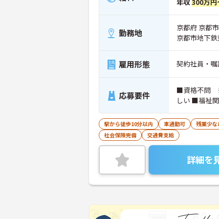
年収
300万円
京都府 京都市
勤務地
京都市地下鉄
雇用形態
契約社員・嘱
■資格不問 
応募要件
しい ■福祉
駅から徒歩10分以内
車通勤可
残業少な
社会保険完備
交通費支給
詳細を