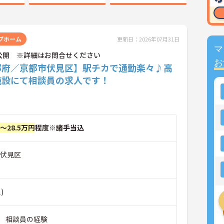
プホーム
更新日：2026年07月31日
マ
公開 ※詳細はお問合せください
お
都府／京都市伏見区】駅チカで通勤楽々♪高
施設にて相談員の求人です！
円～28.5万円
程度※諸手当込
市伏見区
)
 相談員の経験