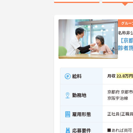
グルー
名称非
【京
齢者
給料
月収
22.8万
京都府 京都
勤務地
京阪宇治線
雇用形態
正社員(正職員
応募要件
■あれば尚可