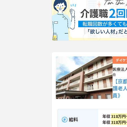
デイケ
医療法
会
【京
護老
員》
年収
318万円
給料
年収
318万円