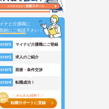
イナビ介護職に
気軽にご相談
下さい！
1
マイナビ介護職にご登録
STEP
2
求人のご紹介
STEP
3
面接・条件交渉
STEP
4
転職成功！
STEP
転職サポートに登録