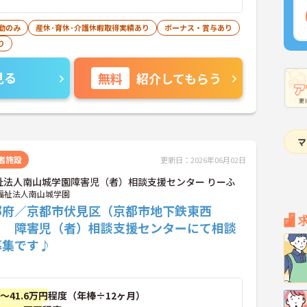
勤のみ
産休･育休･介護休暇取得実績あり
ボーナス・賞与あり
り
見る
無料
紹介してもらう
者施設
更新日：2026年06月02日
祉法人南山城学園障害児（者）相談支援センター りーふ
福祉法人南山城学園
都府／京都市伏見区（京都市地下鉄東西
】 障害児（者）相談支援センターにて相談
募集です♪
円～41.6万円
程度（年棒÷12ヶ月）