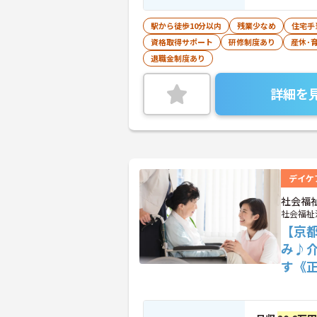
駅から徒歩10分以内
残業少なめ
住宅手
資格取得サポート
研修制度あり
産休･
退職金制度あり
詳細を
デイケ
社会福
社会福祉
【京
み♪
す《