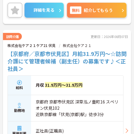
根付いています。
ご興味のある方には、面接対策ポイントなど、さら
詳細を見る
無料
紹介してもらう
に詳細をご案内しますのでお気軽にご相談くださ
い！
訪問介護
更新日：2026年08月07日
株式会社ケア２１ケア21 伏見
株式会社ケア２１
【京都府／京都市伏見区】月給31.9万円～☆訪問
介護にて管理者候補（副主任）の募集です♪＜正
社員＞
月収
31.9万円～31.9万円
給料
京都府 京都市伏見区 深草泓ノ壷町16 スペリ
オン伏見102
勤務地
近鉄京都線「伏見(京都)駅」徒歩3分
正社員(正職員)
雇用形態