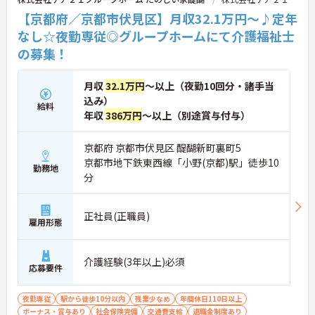
【京都府／京都市伏見区】月収32.1万円～♪定年
なし☆夜勤専従◎グループホームにて介護福祉士
の募集！
月収
32.1万円
～以上（夜勤10回分・諸手当
込み）
給料
年収
386万円
～以上（別途賞与付与）
京都府 京都市伏見区 醍醐新町裏町5
京都市地下鉄東西線「小野(京都)駅」徒歩10
勤務地
分
正社員(正職員)
雇用形態
介護経験(3年以上)必須
応募要件
夜勤専従
駅から徒歩10分以内
残業少なめ
年間休日110日以上
ボーナス・賞与あり
社会保険完備
交通費支給
退職金制度あり