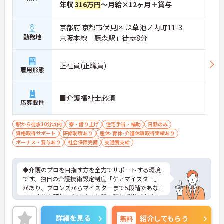
年収
316万円
～月給×12ヶ月＋賞与
京都府 京都市伏見区 深草池ノ内町11-3
勤務地
京阪本線「藤森駅」徒歩8分
正社員(正職員)
雇用形態
■介護福祉士必須
応募要件
駅から徒歩10分以内
寮・借り上げ
住宅手当・補助
日勤のみ
資格取得サポート
研修制度あり
産休･育休･介護休暇取得実績あり
ボーナス・賞与あり
社会保険完備
交通費支給
◆介護のプロを目指す方を全力でサポートする環境
です。独自の介護技術認定制度「ケアマイスター」
があり、ブロンズからマイスターまで5段階であな
たの技術を評価。合格すると認定証と手当が支給さ
れます。
◆スタッフ同士の繋がりを大切にするため「サンク
詳細を見る
無料
紹介してもらう
スバッジ」という素敵な制度を導入しています。ス