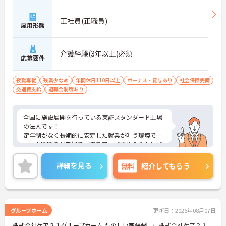
正社員(正職員)
雇用形態
介護経験(3年以上)必須
応募要件
夜勤専従
残業少なめ
年間休日110日以上
ボーナス・賞与あり
社会保険完備
交通費支給
退職金制度あり
全国に施設展開を行っている東証スタンダード上場
の法人です！
定年制がなく長期的に安定した就業が叶う環境で
す。人間関係が良好で、職員同士が認め合う文化が
根付いています。
ご興味のある方には、面接対策ポイントなど、さら
詳細を見る
無料
紹介してもらう
に詳細をご案内しますのでお気軽にご相談くださ
い！
グループホーム
更新日：2026年08月07日
株式会社ケア２１グループホーム たのしい家醍醐
株式会社ケア２１