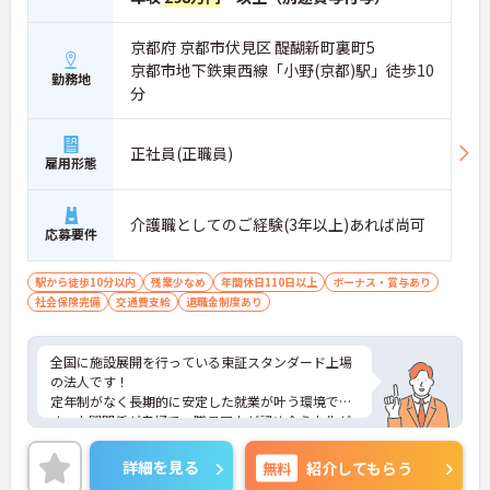
京都府 京都市伏見区 醍醐新町裏町5
京都市地下鉄東西線「小野(京都)駅」徒歩10
勤務地
分
正社員(正職員)
雇用形態
介護職としてのご経験(3年以上)あれば尚可
応募要件
駅から徒歩10分以内
残業少なめ
年間休日110日以上
ボーナス・賞与あり
社会保険完備
交通費支給
退職金制度あり
全国に施設展開を行っている東証スタンダード上場
の法人です！
定年制がなく長期的に安定した就業が叶う環境で
す。人間関係が良好で、職員同士が認め合う文化が
根付いています。
ご興味のある方には、面接対策ポイントなど、さら
詳細を見る
無料
紹介してもらう
に詳細をご案内しますのでお気軽にご相談くださ