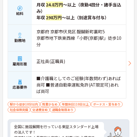
月収
24.8万円
～以上（夜勤4回分・諸手当込
み）
給料
年収
298万円
～以上（別途賞与付与）
京都府 京都市伏見区 醍醐新町裏町5
京都市地下鉄東西線「小野(京都)駅」徒歩10
勤務地
分
正社員(正職員)
雇用形態
■介護職としてのご経験(年数問わず)あれば
尚可 ■普通自動車運転免許(AT限定可)あれ
応募要件
ば尚可
駅から徒歩10分以内
残業少なめ
年間休日110日以上
ボーナス・賞与あり
社会保険完備
交通費支給
退職金制度あり
全国に施設展開を行っている東証スタンダード上場
の法人です！