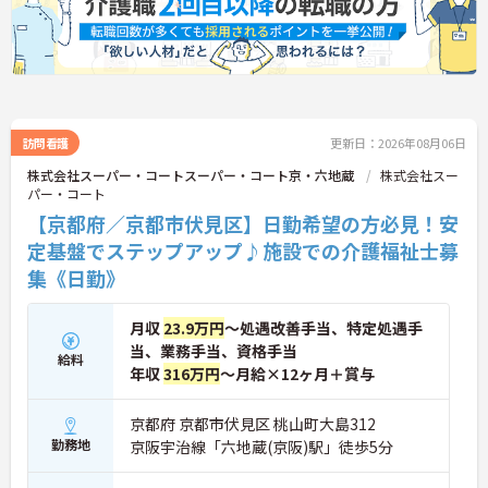
訪問看護
更新日：2026年08月06日
株式会社スーパー・コートスーパー・コート京・六地蔵
株式会社スー
パー・コート
【京都府／京都市伏見区】日勤希望の方必見！安
定基盤でステップアップ♪施設での介護福祉士募
集《日勤》
月収
23.9万円
～処遇改善手当、特定処遇手
当、業務手当、資格手当
給料
年収
316万円
～月給×12ヶ月＋賞与
京都府 京都市伏見区 桃山町大島312
勤務地
京阪宇治線「六地蔵(京阪)駅」徒歩5分