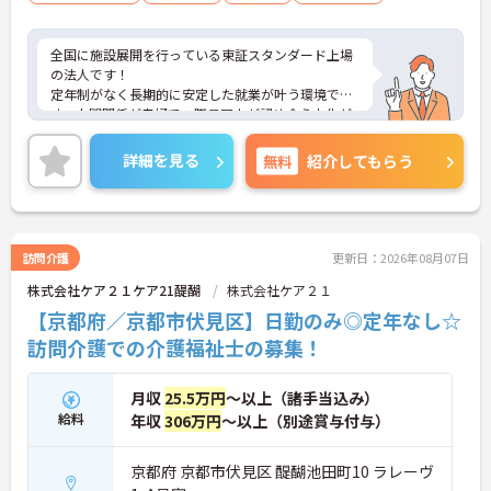
全国に施設展開を行っている東証スタンダード上場
の法人です！
定年制がなく長期的に安定した就業が叶う環境で
す。人間関係が良好で、職員同士が認め合う文化が
根付いています。
ご興味のある方には、面接対策ポイントなど、さら
詳細を見る
無料
紹介してもらう
に詳細をご案内しますのでお気軽にご相談くださ
い！
訪問介護
更新日：2026年08月07日
株式会社ケア２１ケア21醍醐
株式会社ケア２１
【京都府／京都市伏見区】日勤のみ◎定年なし☆
訪問介護での介護福祉士の募集！
月収
25.5万円
～以上（諸手当込み）
給料
年収
306万円
～以上（別途賞与付与）
京都府 京都市伏見区 醍醐池田町10 ラレーヴ