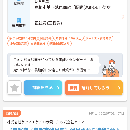
1-A号室
勤務地
京都市地下鉄東西線「醍醐(京都)駅」徒歩7
分
正社員(正職員)
雇用形態
駅から徒歩10分以内
日勤のみ
年間休日110日以上
ボーナス・賞与あり
社会保険完備
交通費支給
退職金制度あり
全国に施設展開を行っている東証スタンダード上場
の法人です！
定年制がなく長期的に安定した就業が叶う環境で
す。人間関係が良好で、職員同士が認め合う文化が
根付いています。
ご興味のある方には、面接対策ポイントなど、さら
詳細を見る
無料
紹介してもらう
に詳細をご案内しますのでお気軽にご相談くださ
い！
訪問介護
更新日：2026年08月07日
株式会社ケア２１ケア21伏見
株式会社ケア２１
【京都府／京都市伏見区】伏見駅から徒歩2分♪