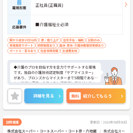
正社員(正職員)
雇用形態
■介護福祉士必須
応募要件
駅から徒歩10分以内
寮・借り上げ
住宅手当・補助
日勤のみ
資格取得サポート
研修制度あり
産休･育休･介護休暇取得実績あり
ボーナス・賞与あり
社会保険完備
交通費支給
◆介護のプロを目指す方を全力でサポートする環境
です。独自の介護技術認定制度「ケアマイスター」
があり、ブロンズからマイスターまで5段階であな
たの技術を評価。合格すると認定証と手当が支給さ
れます。
◆スタッフ同士の繋がりを大切にするため「サンク
詳細を見る
無料
紹介してもらう
スバッジ」という素敵な制度を導入しています。ス
マホやパソコンから、部署や施設を超えた仲間に
「ありがとう」のバッジを送り合う仕組みで、毎月
1万5000以上もの感謝が行き交っています！どんな
些細なことでも感謝を伝え合い、認め合えるため、
訪問看護
更新日：2026年08月06日
風通しが良くとてもあたたかい雰囲気の職場です。
株式会社スーパー・コートスーパー・コート京・六地蔵
株式会社スー
また、「もっとこうしたら良くなるかも！」という