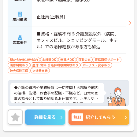
正社員(正職員)
雇用形態
■資格・経験不問 ※介護施設以外（病院、
オフィスビル、ショッピングモール、ホテ
応募要件
ル）での清掃経験がある方も歓迎
駅から徒歩10分以内
未経験OK
無資格OK
日勤のみ
資格取得サポート
研修制度あり
産休･育休･介護休暇取得実績あり
ボーナス・賞与あり
社会保険完備
交通費支給
◆介護の資格や業務経験は一切不問！お部屋や館内
の清掃、洗濯、お食事の配膳・下膳など、日常の家
事の延長として取り組めるお仕事です。ホテルや商
業施設、病院やオフィスビルなど、異業種での清
掃・クリーニング経験がある方もスキルを存分に活
かしてご活躍いただけます。
詳細を見る
無料
紹介してもらう
◆安定の正社員雇用で、賞与年2回や最大5万円の通
勤手当、食事補助など待遇面がしっかり整っていま
す。入社後の丁寧なOJT研修に加え、資格取得支援
制度も完備されているため、働きながら確かなステ