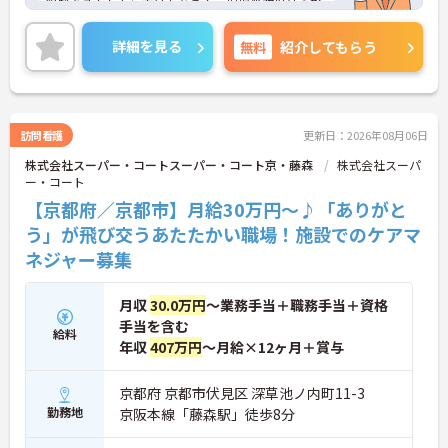
経験を活かしたい方はもちろん、現場業務以外の形
で医療・介護業界に携わりたい方にも安心のサポー
ト体制です。
詳細を見る
無料
紹介してもらう
◆受付やご家族の案内といった基本業務にとどまら
ず、ご入居者様向けのイベント企画・運営や、写
真・動画を使ったSNSの更新などもお任せします。
あなたのアイデアで施設を盛り上げ、たくさんの笑
顔を引き出せるお仕事です
訪問看護
更新日：2026年08月06日
◆「接客・接遇手当（最大月3万円）」や「ケアマ
株式会社スーパー・コートスーパー・コート京・藤森
株式会社スーパ
イスター手当（最大月2万円）」のほか、資格取得
ー・コート
支援制度も完備。働きながら確かなキャリアと収入
アップを目指せる環境が整っています。
【京都府／京都市】月給30万円～♪「ありがと
う」が飛び交うあたたかい職場！施設でのケアマ
ネジャー募集
月収
30.0万円
～業務手当＋職務手当＋資格
手当を含む
給料
年収
407万円
～月給×12ヶ月＋賞与
京都府 京都市伏見区 深草池ノ内町11-3
勤務地
京阪本線「藤森駅」徒歩8分