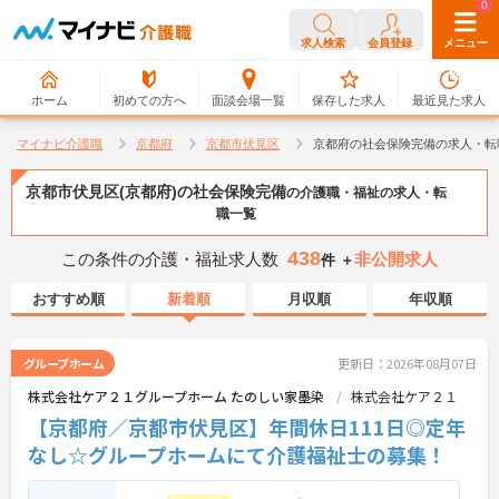
0
0
求人検索
会員登録
メニュー
ホーム
初めての方へ
面談会場一覧
保存した求人
最近見た求人
マイナビ介護職
京都府
京都市伏見区
京都府の社会保険完備の求人・転
京都市伏見区(京都府)の社会保険完備
の介護職・福祉の求人・転
職一覧
438
この条件の介護・福祉求人数
非公開求人
件 ＋
おすすめ順
新着順
月収順
年収順
グループホーム
更新日：2026年08月07日
株式会社ケア２１グループホーム たのしい家墨染
株式会社ケア２１
【京都府／京都市伏見区】年間休日111日◎定年
なし☆グループホームにて介護福祉士の募集！