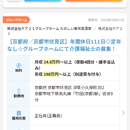
い！
グループホーム
更新日：2026年08月07日
株式会社ケア２１グループホーム たのしい家伏見深草
株式会社ケア２
１
【京都府／京都市伏見区】年間休日111日◎定年
なし☆グループホームにて介護福祉士の募集！
月収
24.8万円
～以上（夜勤4回分・諸手当込
み）
給料
年収
298万円
～以上（別途賞与付与）
京都府 京都市伏見区 深草小久保町302
京都市地下鉄烏丸線「竹田(京都)駅」徒歩9
勤務地
分
正社員(正職員)
雇用形態