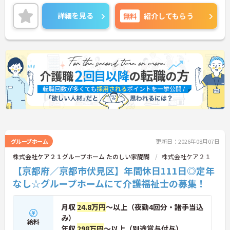
根付いています。
ご興味のある方には、面接対策ポイントなど、さら
詳細を見る
無料
紹介してもらう
に詳細をご案内しますのでお気軽にご相談くださ
い！
グループホーム
更新日：2026年08月07日
株式会社ケア２１グループホーム たのしい家醍醐
株式会社ケア２１
【京都府／京都市伏見区】年間休日111日◎定年
なし☆グループホームにて介護福祉士の募集！
月収
24.8万円
～以上（夜勤4回分・諸手当込
み）
給料
年収
298万円
～以上（別途賞与付与）