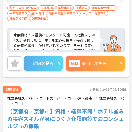
駅から徒歩10分以内
未経験OK
無資格OK
日勤のみ
資格取得サポート
研修制度あり
産休･育休･介護休暇取得実績あり
ボーナス・賞与あり
社会保険完備
交通費支給
◆無資格・未経験からスタート可能！入社後は丁寧
なOJT研修に加え、ホテル並みの接客・接遇に関す
る研修や勉強会が用意されています。サービス業の
経験を活かしたい方はもちろん、現場業務以外の形
で医療・介護業界に携わりたい方にも安心のサポー
ト体制です。
詳細を見る
無料
紹介してもらう
◆受付やご家族の案内といった基本業務にとどまら
ず、ご入居者様向けのイベント企画・運営や、写
真・動画を使ったSNSの更新などもお任せします。
あなたのアイデアで施設を盛り上げ、たくさんの笑
顔を引き出せるお仕事です
訪問看護
更新日：2026年08月06日
◆「接客・接遇手当（最大月3万円）」や「ケアマ
株式会社スーパー・コートスーパー・コート京・藤森
株式会社スーパ
イスター手当（最大月2万円）」のほか、資格取得
ー・コート
支援制度も完備。働きながら確かなキャリアと収入
アップを目指せる環境が整っています。
【京都府／京都市】資格・経験不問！ホテル並み
の接客スキルが身につく♪介護施設でのコンシェ
ルジュの募集