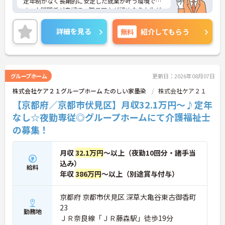
定年制がなく長期的に安定した就業が叶う環境で
す。人間関係が良好で、職員同士が認め合う文化が
根付いています。
ご興味のある方には、面接対策ポイントなど、さら
詳細を見る
無料
紹介してもらう
に詳細をご案内しますのでお気軽にご相談くださ
い！
グループホーム
更新日：2026年08月07日
株式会社ケア２１グループホーム たのしい家墨染
株式会社ケア２１
【京都府／京都市伏見区】月収32.1万円～♪定年
なし☆夜勤専従◎グループホームにて介護福祉士
の募集！
月収
32.1万円
～以上（夜勤10回分・諸手当
込み）
給料
年収
386万円
～以上（別途賞与付与）
京都府 京都市伏見区 深草大亀谷東古御香町
23
勤務地
ＪＲ奈良線「ＪＲ藤森駅」徒歩19分