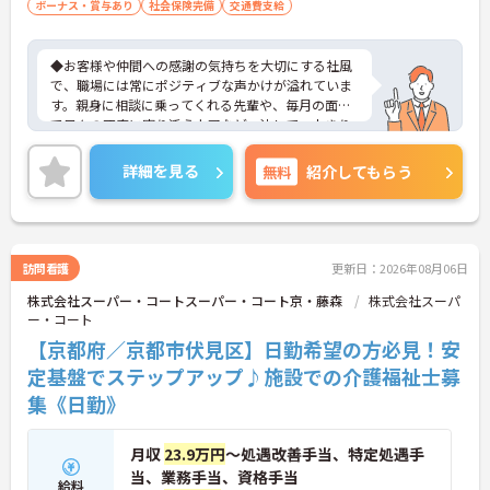
ボーナス・賞与あり
社会保険完備
交通費支給
◆お客様や仲間への感謝の気持ちを大切にする社風
で、職場には常にポジティブな声かけが溢れていま
す。親身に相談に乗ってくれる先輩や、毎月の面談
で日々の不安に寄り添う上司など、決して一人きり
にさせないフォロー体制が万全。心理的安全性が高
く、中途入社でも自然と馴染める職場です。
詳細を見る
無料
紹介してもらう
◆無資格からでもプロフェッショナルを目指せる
「資格取得支援制度」を完備しています。初任者研
修から国家資格である介護福祉士まで、現場での実
務経験を積みながら、会社からのバックアップを受
けて資格取得に挑戦できます。
訪問看護
更新日：2026年08月06日
◆法人独自の介護技術認定制度「ケアマイスター」
株式会社スーパー・コートスーパー・コート京・藤森
株式会社スーパ
により、身につけたスキルを5段階でしっかり評価
ー・コート
し手当で還元。さらに「目標管理シート」を用いた
月1回の上司との面談があり、一人ひとりの不安や
【京都府／京都市伏見区】日勤希望の方必見！安
目標に寄り添う手厚いフォロー体制が整っていま
定基盤でステップアップ♪施設での介護福祉士募
す。
集《日勤》
月収
23.9万円
～処遇改善手当、特定処遇手
当、業務手当、資格手当
給料