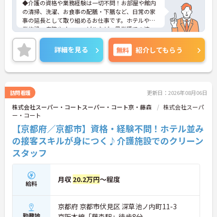
◆介護の資格や業務経験は一切不問！お部屋や館内
の清掃、洗濯、お食事の配膳・下膳など、日常の家
事の延長として取り組めるお仕事です。ホテルや商
業施設、病院やオフィスビルなど、異業種での清
掃・クリーニング経験がある方もスキルを存分に活
かしてご活躍いただけます。
詳細を見る
無料
紹介してもらう
◆安定の正社員雇用で、賞与年2回や最大5万円の通
勤手当、食事補助など待遇面がしっかり整っていま
す。入社後の丁寧なOJT研修に加え、資格取得支援
制度も完備されているため、働きながら確かなステ
ップアップを目指せる環境です。
訪問看護
更新日：2026年08月06日
株式会社スーパー・コートスーパー・コート京・藤森
株式会社スーパ
ー・コート
【京都府／京都市】資格・経験不問！ホテル並み
の接客スキルが身につく♪介護施設でのクリーン
スタッフ
月収
20.2万円
～程度
給料
京都府 京都市伏見区 深草池ノ内町11-3
勤務地
京阪本線「藤森駅」徒歩8分