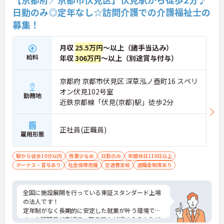
日勤のみ◎定年なし☆訪問介護での介護福祉士の
募集！
月収
25.5万円
～以上（諸手当込み）
給料
年収
306万円
～以上（別途賞与付与）
京都府 京都市伏見区 深草泓ノ壺町16 スペリ
オン伏見102号室
勤務地
近鉄京都線「伏見(京都)駅」徒歩2分
正社員(正職員)
雇用形態
駅から徒歩10分以内
残業少なめ
日勤のみ
年間休日110日以上
ボーナス・賞与あり
社会保険完備
交通費支給
退職金制度あり
全国に施設展開を行っている東証スタンダード上場
の法人です！
定年制がなく長期的に安定した就業が叶う環境で
す。人間関係が良好で、職員同士が認め合う文化が