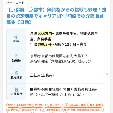
パー・コート
現場の小さなアイデアを大切にしており、入社1日
目から誰でもいくつでも提案できる「フジキャタ提
【京都府／京都市】無資格からの挑戦も歓迎！独
案」制度があり、毎月役員がすべての提案に目を通
自の認定制度でキャリアUP◎施設での介護職員
します。自分の気づきが実際のサービス向上につな
募集《日勤》
がるため、やりがいを持って仕事に取り組めます。
月収
22.5万円
～処遇改善手当、特定処遇手
当、業務手当
給料
年収
300万円
～月給×12ヶ月＋賞与
京都府 京都市伏見区 桃山町大島312
勤務地
京阪宇治線「六地蔵(京阪)駅」徒歩5分
正社員(正職員)
雇用形態
■資格不問 ■経験不問 ■介護職員初任者研
応募要件
修（ヘルパー2級）以上あれば尚可
駅から徒歩10分以内
未経験OK
寮・借り上げ
住宅手当・補助
無資格OK
日勤のみ
資格取得サポート
研修制度あり
産休･育休･介護休暇取得実績あり