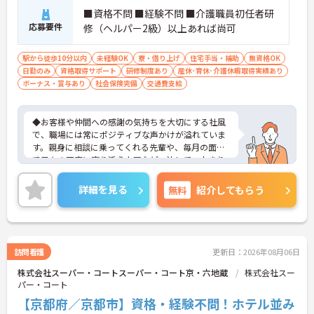
■資格不問 ■経験不問 ■介護職員初任者研
応募要件
修（ヘルパー2級）以上あれば尚可
駅から徒歩10分以内
未経験OK
寮・借り上げ
住宅手当・補助
無資格OK
日勤のみ
資格取得サポート
研修制度あり
産休･育休･介護休暇取得実績あり
ボーナス・賞与あり
社会保険完備
交通費支給
◆お客様や仲間への感謝の気持ちを大切にする社風
で、職場には常にポジティブな声かけが溢れていま
す。親身に相談に乗ってくれる先輩や、毎月の面談
で日々の不安に寄り添う上司など、決して一人きり
にさせないフォロー体制が万全。心理的安全性が高
く、中途入社でも自然と馴染める職場です。
詳細を見る
無料
紹介してもらう
◆無資格からでもプロフェッショナルを目指せる
「資格取得支援制度」を完備しています。初任者研
修から国家資格である介護福祉士まで、現場での実
務経験を積みながら、会社からのバックアップを受
けて資格取得に挑戦できます。
訪問看護
更新日：2026年08月06日
◆法人独自の介護技術認定制度「ケアマイスター」
株式会社スーパー・コートスーパー・コート京・六地蔵
株式会社スー
により、身につけたスキルを5段階でしっかり評価
パー・コート
し手当で還元。さらに「目標管理シート」を用いた
月1回の上司との面談があり、一人ひとりの不安や
【京都府／京都市】資格・経験不問！ホテル並み
目標に寄り添う手厚いフォロー体制が整っていま