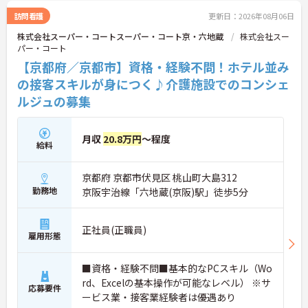
ップアップを目指せる環境です。
訪問看護
更新日：2026年08月06日
株式会社スーパー・コートスーパー・コート京・六地蔵
株式会社スー
パー・コート
【京都府／京都市】資格・経験不問！ホテル並み
の接客スキルが身につく♪介護施設でのコンシェ
ルジュの募集
月収
20.8万円
～程度
給料
京都府 京都市伏見区 桃山町大島312
勤務地
京阪宇治線「六地蔵(京阪)駅」徒歩5分
正社員(正職員)
雇用形態
■資格・経験不問■基本的なPCスキル（Wo
rd、Excelの基本操作が可能なレベル） ※サ
応募要件
ービス業・接客業経験者は優遇あり