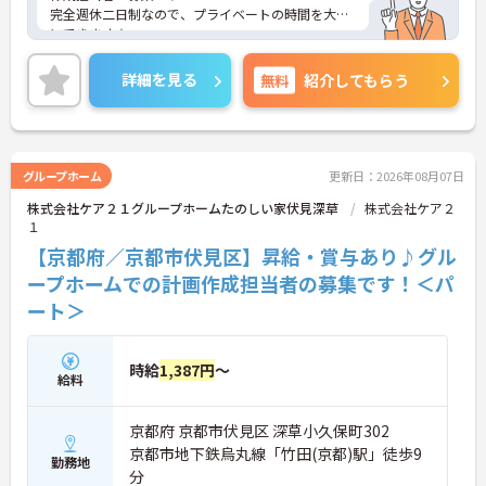
・近隣事業所との情報共有あり
完全週休二日制なので、プライベートの時間を大切
→ 実践的に成長しやすいのが特徴です
にできます☆
昇給・賞与あり♪ 頑張りがしっかり反映されま
す！
詳細を見る
無料
紹介してもらう
ご興味のある方には、面接対策ポイントなど、さら
に詳細をお話しいたしますのでお気軽にご相談くだ
さい！
グループホーム
更新日：2026年08月07日
株式会社ケア２１グループホームたのしい家伏見深草
株式会社ケア２
１
【京都府／京都市伏見区】昇給・賞与あり♪グル
ープホームでの計画作成担当者の募集です！＜パ
ート＞
時給
1,387円
～
給料
京都府 京都市伏見区 深草小久保町302
京都市地下鉄烏丸線「竹田(京都)駅」徒歩9
勤務地
分