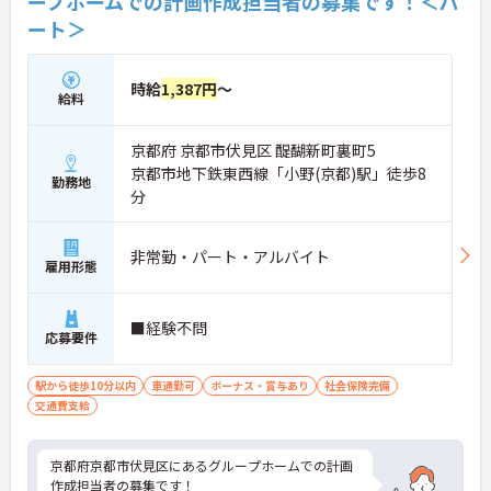
ープホームでの計画作成担当者の募集です！＜パ
・特定処遇加算ありで業界内でも高水準
ート＞
・賞与年2回＆昇給制度あり
→ 頑張りが収入にしっかり反映されます◎
■ 一人にしないサポート体制
時給
1,387円
～
給料
本部とエリアの連携で安心して働けます。
・エリアマネージャーが定期的に巡回
京都府 京都市伏見区 醍醐新町裏町5
・人事・法務がバックアップ
京都市地下鉄東西線「小野(京都)駅」徒歩8
・相談先が明確で安心
勤務地
分
→ 管理者でも孤立しない環境です
■ 裁量を活かして事業所づくり
非常勤・パート・アルバイト
雇用形態
主体的に動けるやりがいがあります。
・採用や営業、シフト調整も関われる
・地域特性に合わせた運営が可能
■経験不問
応募要件
・売上管理や人材育成にも携われる
→ 経営視点のスキルも磨けます！
駅から徒歩10分以内
車通勤可
ボーナス・賞与あり
社会保険完備
■ しっかり学べる研修制度
交通費支給
段階的にスキルアップできる環境です。
・管理者向け研修あり（収支・労務など）
京都府京都市伏見区にあるグループホームでの計画
・入社後も継続して学べる体制
作成担当者の募集です！