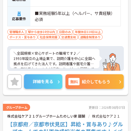
■実務経験5年以上（ヘルパー、サ責経験）
応募要件
必須
管理職求人
駅から徒歩10分以内
日勤のみ
年間休日110日以上
ボーナス・賞与あり
社会保険完備
交通費支給
退職金制度あり
＼全国規模×安心サポートの職場です♪／
1993年設立の上場企業で、訪問介護を中心に全国へ
拠点を広げてきた法人です。訪問看護や居宅介護支
援、有料老人ホームなど幅広いサービスを展開して
おり、在宅から施設まで一体的に支えられる環境に
なっています。本部と現場の連携も強く、困りごと
詳細を見る
無料
紹介してもらう
を一人で抱えない仕組みを大切にしている点が魅
力。地域ごとの特性に合わせた運営ができるため、
「自分らしい介護」を実現しやすい環境ですよ♪
グループホーム
更新日：2026年08月07日
■ 高収入も目指せる安心待遇
株式会社ケア２１グループホームたのしい家 醍醐
株式会社ケア２１
安定した収入設計で、長く働ける環境です。
【京都府／京都市伏見区】昇給・賞与あり♪グル
・月給35万円以上＋「役付手当6万円」支給