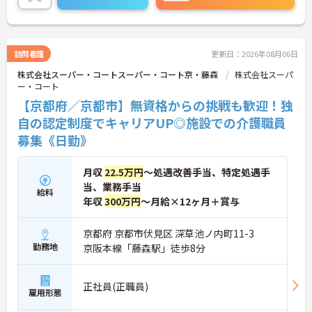
マホやパソコンから、部署や施設を超えた仲間に
「ありがとう」のバッジを送り合う仕組みで、毎月
1万5000以上もの感謝が行き交っています！どんな
些細なことでも感謝を伝え合い、認め合えるため、
訪問看護
更新日：2026年08月06日
風通しが良くとてもあたたかい雰囲気の職場です。
株式会社スーパー・コートスーパー・コート京・藤森
株式会社スーパ
また、「もっとこうしたら良くなるかも！」という
ー・コート
現場の小さなアイデアを大切にしており、入社1日
目から誰でもいくつでも提案できる「フジキャタ提
【京都府／京都市】無資格からの挑戦も歓迎！独
案」制度があり、毎月役員がすべての提案に目を通
自の認定制度でキャリアUP◎施設での介護職員
します。自分の気づきが実際のサービス向上につな
募集《日勤》
がるため、やりがいを持って仕事に取り組めます。
月収
22.5万円
～処遇改善手当、特定処遇手
当、業務手当
給料
年収
300万円
～月給×12ヶ月＋賞与
京都府 京都市伏見区 深草池ノ内町11-3
勤務地
京阪本線「藤森駅」徒歩8分
正社員(正職員)
雇用形態