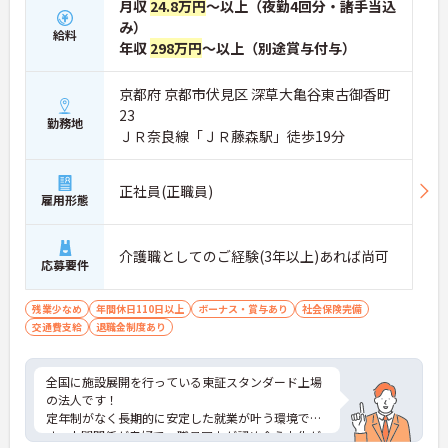
月収
24.8万円
～以上（夜勤4回分・諸手当込
み）
給料
年収
298万円
～以上（別途賞与付与）
京都府 京都市伏見区 深草大亀谷東古御香町
23
勤務地
ＪＲ奈良線「ＪＲ藤森駅」徒歩19分
正社員(正職員)
雇用形態
介護職としてのご経験(3年以上)あれば尚可
応募要件
残業少なめ
年間休日110日以上
ボーナス・賞与あり
社会保険完備
交通費支給
退職金制度あり
全国に施設展開を行っている東証スタンダード上場
の法人です！
定年制がなく長期的に安定した就業が叶う環境で
す。人間関係が良好で、職員同士が認め合う文化が