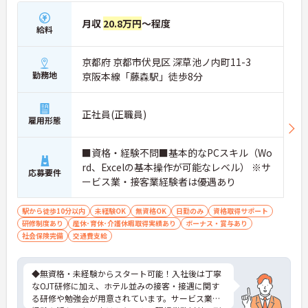
月収
20.8万円
～程度
給料
京都府 京都市伏見区 深草池ノ内町11-3
勤務地
京阪本線「藤森駅」徒歩8分
正社員(正職員)
雇用形態
■資格・経験不問■基本的なPCスキル（Wo
rd、Excelの基本操作が可能なレベル） ※サ
応募要件
ービス業・接客業経験者は優遇あり
駅から徒歩10分以内
未経験OK
無資格OK
日勤のみ
資格取得サポート
研修制度あり
産休･育休･介護休暇取得実績あり
ボーナス・賞与あり
社会保険完備
交通費支給
◆無資格・未経験からスタート可能！入社後は丁寧
なOJT研修に加え、ホテル並みの接客・接遇に関す
る研修や勉強会が用意されています。サービス業の