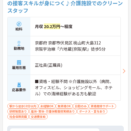
の接客スキルが身につく♪介護施設でのクリーン
す。
スタッフ
月収
20.2万円
～程度
給料
京都府 京都市伏見区 桃山町大島312
勤務地
京阪宇治線「六地蔵(京阪)駅」徒歩5分
正社員(正職員)
雇用形態
■資格・経験不問 ※介護施設以外（病院、
オフィスビル、ショッピングモール、ホテ
応募要件
ル）での清掃経験がある方も歓迎
駅から徒歩10分以内
未経験OK
無資格OK
日勤のみ
資格取得サポート
研修制度あり
産休･育休･介護休暇取得実績あり
ボーナス・賞与あり
社会保険完備
交通費支給