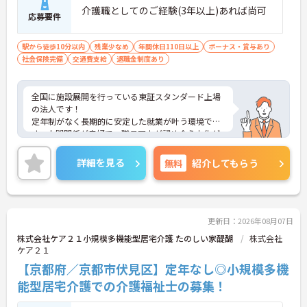
介護職としてのご経験(3年以上)あれば尚可
応募要件
駅から徒歩10分以内
残業少なめ
年間休日110日以上
ボーナス・賞与あり
社会保険完備
交通費支給
退職金制度あり
全国に施設展開を行っている東証スタンダード上場
の法人です！
定年制がなく長期的に安定した就業が叶う環境で
す。人間関係が良好で、職員同士が認め合う文化が
根付いています。
ご興味のある方には、面接対策ポイントなど、さら
詳細を見る
無料
紹介してもらう
に詳細をご案内しますのでお気軽にご相談くださ
い！
更新日：2026年08月07日
株式会社ケア２１小規模多機能型居宅介護 たのしい家醍醐
株式会社
ケア２１
【京都府／京都市伏見区】定年なし◎小規模多機
能型居宅介護での介護福祉士の募集！