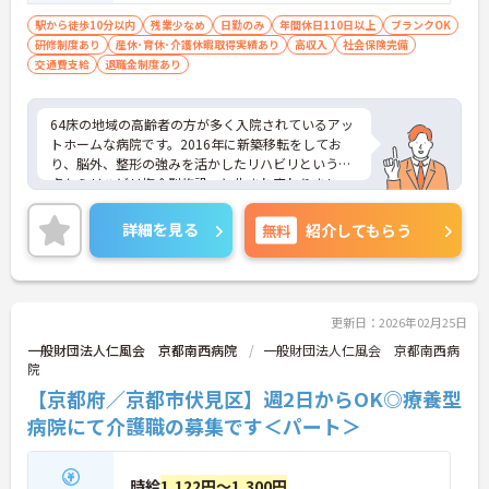
駅から徒歩10分以内
残業少なめ
日勤のみ
年間休日110日以上
ブランクOK
研修制度あり
産休･育休･介護休暇取得実績あり
高収入
社会保険完備
交通費支給
退職金制度あり
64床の地域の高齢者の方が多く入院されているアッ
トホームな病院です。2016年に新築移転をしてお
り、脳外、整形の強みを活かしたリハビリという観
点からリハビリ複合型施設へと生まれ変わりまし
た！（回リハ病棟64床、老健120床、特養120床の
復帰型のリハビリ複合型施設）
詳細を見る
無料
紹介してもらう
月間の残業時間が非常に少なく、数時間程度です。
また、有給消化率も高く、ご家庭をお持ちの方も安
心してご勤務いただけます。駅チカでありながら車
通勤もOK！駐車場は無料で利用できます。
ご興味ある方には、面接対策ポイントなど、さらに
更新日：2026年02月25日
詳細をお話しいたしますのでお気軽にご相談くださ
一般財団法人仁風会 京都南西病院
一般財団法人仁風会 京都南西病
い。
院
【京都府／京都市伏見区】週2日からOK◎療養型
病院にて介護職の募集です＜パート＞
時給
1,122円～1,300円