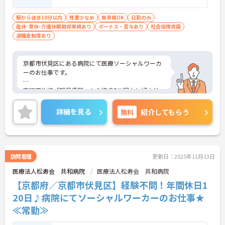
駅から徒歩10分以内
残業少なめ
無資格OK
日勤のみ
産休･育休･介護休暇取得実績あり
ボーナス・賞与あり
社会保険完備
退職金制度あり
京都市伏見区にある病院にて医療ソーシャルワーカ
ーのお仕事です。
京阪宇治線「観月橋駅」から徒歩5分圏内と好立地
♪
詳細を見る
無料
紹介してもらう
ご興味がある方は是非一度マイナビまでお問い合わ
せください。さらに詳細などお伝えします！
訪問看護
更新日：2025年11月13日
医療法人松寿会 共和病院
医療法人松寿会 共和病院
【京都府／京都市伏見区】経験不問！年間休日1
20日♪病院にてソーシャルワーカーのお仕事★
≪常勤≫