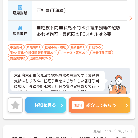
正社員(正職員)
雇用形態
■経験不問 ■資格不問 ※介護事務等の経験
応募要件
あれば尚可・最低限のPCスキルは必要
車通勤可
未経験OK
住宅手当・補助
無資格OK
日勤のみ
産休･育休･介護休暇取得実績あり
ボーナス・賞与あり
社会保険完備
交通費支給
退職金制度あり
京都府京都市伏見区で総務事務の募集です！交通費
支給はもちろん、住宅手当をはじめとした各種手当
に加え、昇給や計4.00ヵ月分の賞与実績ありで待遇
面ばっちり！あなたの頑張りがしっかり評価される
職場です◎また、退職金制度ありで安心して長く働
きやすい環境が整っています♪ご興味のある方は面
詳細を見る
無料
紹介してもらう
接ポイントをお伝えしますので、お気軽にご連絡く
ださい！
更新日：2026年03月17日