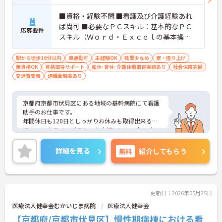
■資格・経験不問 ■看護及び介護経験あれ
ば尚可 ■必要なＰＣスキル：基本的なＰＣ
応募要件
スキル（Ｗｏｒｄ・Ｅｘｃｅｌの基本操
作）
駅から徒歩10分以内
車通勤可
未経験OK
残業少なめ
寮・借り上げ
無資格OK
資格取得サポート
産休･育休･介護休暇取得実績あり
社会保険完備
交通費支給
退職金制度あり
京都府京都市伏見区にある地域の基幹病院にて看護
助手のお仕事です。
年間休日も120日としっかりお休みも取得出来るの
で、ワークライフバランスを大切にしたい方にオス
スメです◎
ご興味ある方には、面接対策ポイントなど、さらに
詳細を見る
無料
紹介してもらう
詳細をお話しいたしますのでお気軽にご相談くださ
い。
更新日：2026年05月25日
医療法人健幸会むかいじま病院
医療法人健幸会
【京都府/京都市伏見区】慢性期病棟における看