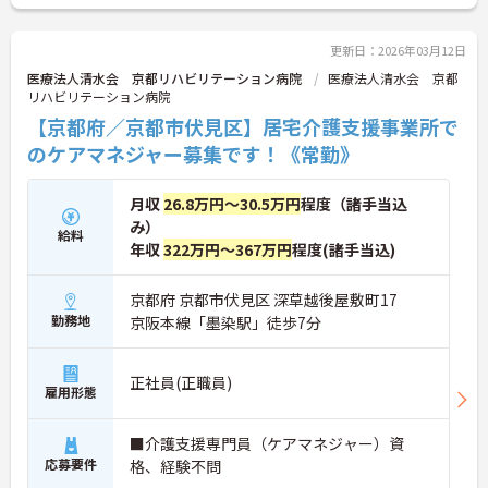
です。
ご興味ある方には、面接対策ポイントなど、詳細を
お話しいたしますのでお気軽にご相談ください。
更新日：2026年03月12日
医療法人清水会 京都リハビリテーション病院
医療法人清水会 京都
リハビリテーション病院
【京都府／京都市伏見区】居宅介護支援事業所で
のケアマネジャー募集です！《常勤》
月収
26.8万円～30.5万円
程度（諸手当込
み）
給料
年収
322万円～367万円
程度(諸手当込)
京都府 京都市伏見区 深草越後屋敷町17
勤務地
京阪本線「墨染駅」徒歩7分
正社員(正職員)
雇用形態
■介護支援専門員（ケアマネジャー）資
応募要件
格、経験不問