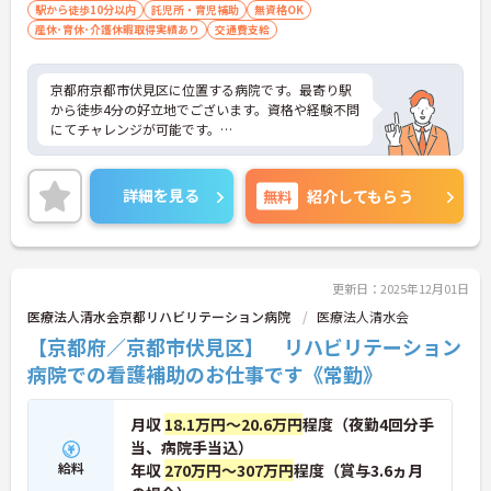
駅から徒歩10分以内
託児所・育児補助
無資格OK
産休･育休･介護休暇取得実績あり
交通費支給
京都府京都市伏見区に位置する病院です。最寄り駅
から徒歩4分の好立地でございます。資格や経験不問
にてチャレンジが可能です。
週3日からのご勤務が可能ですので、ご自身の生活
スタイルに合わせて無理のない範囲で働いていただ
詳細を見る
無料
紹介してもらう
けます。
ご興味のある方には、面接対策ポイントなど、さら
に詳細をお話しいたしますのでお気軽にご相談くだ
さい！
更新日：2025年12月01日
医療法人清水会京都リハビリテーション病院
医療法人清水会
【京都府／京都市伏見区】 リハビリテーション
病院での看護補助のお仕事です《常勤》
月収
18.1万円～20.6万円
程度（夜勤4回分手
当、病院手当込）
給料
年収
270万円～307万円
程度（賞与3.6ヵ月