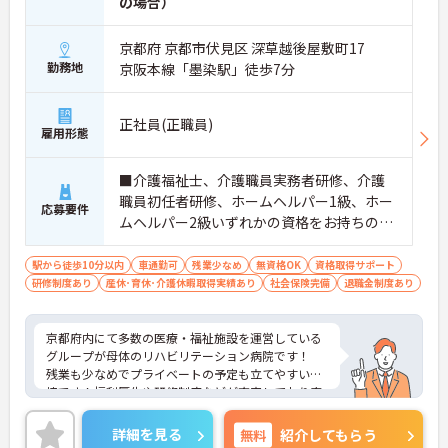
の場合）
京都府 京都市伏見区 深草越後屋敷町17
勤務地
京阪本線「墨染駅」徒歩7分
正社員(正職員)
雇用形態
■介護福祉士、介護職員実務者研修、介護
職員初任者研修、ホームヘルパー1級、ホー
応募要件
ムヘルパー2級いずれかの資格をお持ちの方
※無資格・未経験応相談
駅から徒歩10分以内
車通勤可
残業少なめ
無資格OK
資格取得サポート
研修制度あり
産休･育休･介護休暇取得実績あり
社会保険完備
退職金制度あり
京都府内にて多数の医療・福祉施設を運営している
グループが母体のリハビリテーション病院です！
残業も少なめでプライベートの予定も立てやすい環
境です！福利厚生や研修制度などが充実しており安
心して長期での就業が可能です！
ご興味ある方には、面接のポイントなど、さらに詳
詳細を見る
無料
紹介してもらう
細をお話致しますのでお気軽にご相談ください。