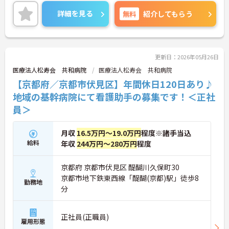
利です。残業が月平均5時間程度と少なく、賞与や各
種手当が充実していたりなど、長く勤めやすい環境
詳細を見る
無料
紹介してもらう
です。ご興味のある方はお気軽にご相談ください。
面接対策など詳細をお伝えいたします。
更新日：2026年05月26日
医療法人松寿会 共和病院
医療法人松寿会 共和病院
【京都府／京都市伏見区】年間休日120日あり♪
地域の基幹病院にて看護助手の募集です！＜正社
員＞
月収
16.5万円～19.0万円
程度※諸手当込
給料
年収
244万円～280万円
程度
京都府 京都市伏見区 醍醐川久保町30
京都市地下鉄東西線「醍醐(京都)駅」徒歩8
勤務地
分
正社員(正職員)
雇用形態