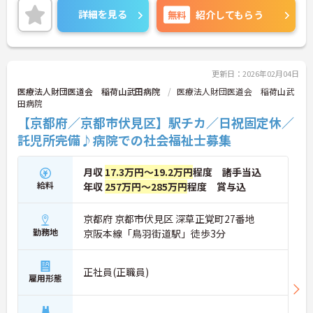
詳細を見る
無料
紹介してもらう
更新日：2026年02月04日
医療法人財団医道会 稲荷山武田病院
医療法人財団医道会 稲荷山武
田病院
【京都府／京都市伏見区】駅チカ／日祝固定休／
託児所完備♪病院での社会福祉士募集
月収
17.3万円～19.2万円
程度 諸手当込
給料
年収
257万円～285万円
程度 賞与込
京都府 京都市伏見区 深草正覚町27番地
勤務地
京阪本線「鳥羽街道駅」徒歩3分
正社員(正職員)
雇用形態