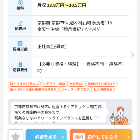
月収
23.8万円～30.5万円
給料
京都府 京都市伏見区 桃山町泰長老115
勤務地
京阪宇治線「観月橋駅」徒歩4分
正社員(正職員)
雇用形態
【必要な資格・経験】 ・資格不問 ・経験不
応募要件
問
駅から徒歩10分以内
住宅手当・補助
無資格OK
年間休日110日以上
産休･育休･介護休暇取得実績あり
ボーナス・賞与あり
社会保険完備
京都府京都市伏見区に位置するケアミックス病院 病
棟での看護助手の募集です。
残業なしなのでワークライフバランスを重視してい
る方におすすめの求人です♪
ご興味のある方はご面接のポイントお伝えしますの
でご気軽にお問合せください。
詳細を見る
無料
紹介してもらう