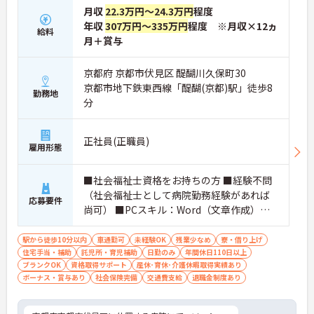
月収
22.3万円～24.3万円
程度
年収
307万円～335万円
程度 ※月収×12ヵ
給料
月＋賞与
京都府 京都市伏見区 醍醐川久保町30
京都市地下鉄東西線「醍醐(京都)駅」徒歩8
勤務地
分
正社員(正職員)
雇用形態
■社会福祉士資格をお持ちの方 ■経験不問
（社会福祉士として病院勤務経験があれば
応募要件
尚可） ■PCスキル：Word（文章作成）・E
xcel（表計算入力）ができる方
駅から徒歩10分以内
車通勤可
未経験OK
残業少なめ
寮・借り上げ
住宅手当・補助
託児所・育児補助
日勤のみ
年間休日110日以上
ブランクOK
資格取得サポート
産休･育休･介護休暇取得実績あり
ボーナス・賞与あり
社会保険完備
交通費支給
退職金制度あり