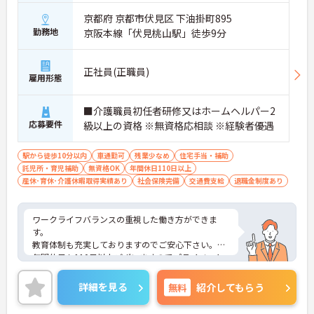
京都府 京都市伏見区 下油掛町895
勤務地
京阪本線「伏見桃山駅」徒歩9分
正社員(正職員)
雇用形態
■介護職員初任者研修又はホームヘルパー2
応募要件
級以上の資格 ※無資格応相談 ※経験者優遇
駅から徒歩10分以内
車通勤可
残業少なめ
住宅手当・補助
託児所・育児補助
無資格OK
年間休日110日以上
産休･育休･介護休暇取得実績あり
社会保険完備
交通費支給
退職金制度あり
ワークライフバランスの重視した働き方ができま
す。
教育体制も充実しておりますのでご安心下さい。
年間休日も110日以上ございますのでプライベート
も充実しております。
施設に併設されている託児所がありますので子育て
詳細を見る
無料
紹介してもらう
中の方もご安心頂けます。
スタッフの仲も良く、アットホームな雰囲気が自慢