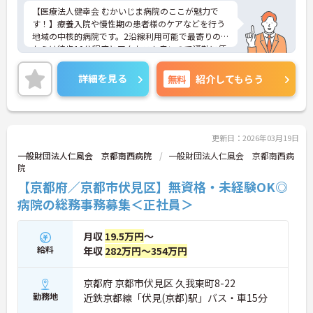
【医療法人健幸会 むかいじま病院のここが魅力で
す！】療養入院や慢性期の患者様のケアなどを行う
地域の中核的病院です。2沿線利用可能で最寄りの駅
からは徒歩10分程度とアクセスも良いので通勤に便
利です。残業が月平均5時間程度と少なく、賞与や各
種手当が充実していたりなど、長く勤めやすい環境
詳細を見る
無料
紹介してもらう
です。ご興味のある方はお気軽にご相談ください。
面接対策など詳細をお伝えいたします。
更新日：2026年03月19日
一般財団法人仁風会 京都南西病院
一般財団法人仁風会 京都南西病
院
【京都府／京都市伏見区】無資格・未経験OK◎
病院の総務事務募集＜正社員＞
月収
19.5万円
～
給料
年収
282万円～354万円
京都府 京都市伏見区 久我東町8-22
勤務地
近鉄京都線「伏見(京都)駅」バス・車15分