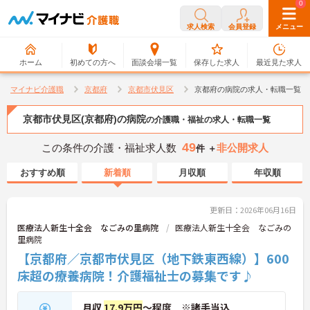
0
0
求人検索
会員登録
メニュー
ホーム
初めての方へ
面談会場一覧
保存した求人
最近見た求人
マイナビ介護職
京都府
京都市伏見区
京都府の病院の求人・転職一覧
京都市伏見区(京都府)の病院
の介護職・福祉の求人・転職一覧
49
この条件の介護・福祉求人数
非公開求人
件 ＋
おすすめ順
新着順
月収順
年収順
更新日：2026年06月16日
医療法人新生十全会 なごみの里病院
医療法人新生十全会 なごみの
里病院
【京都府／京都市伏見区（地下鉄東西線）】600
床超の療養病院！介護福祉士の募集です♪
月収
17.9万円
～程度 ※諸手当込