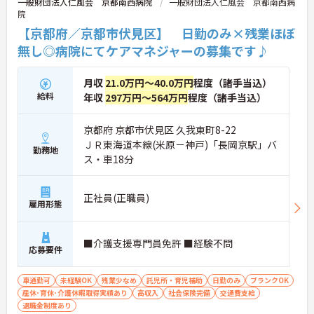
一般財団法人仁風会 京都南西病院
一般財団法人仁風会 京都南西病
院
【京都府／京都市伏見区】 日勤のみ×残業ほぼ
無し◎病院にてケアマネジャーの募集です♪
月収
21.0万円～40.0万円
程度（諸手当込）
給料
年収
297万円～564万円
程度（諸手当込）
京都府 京都市伏見区 久我東町8-22
ＪＲ東海道本線(米原－神戸)「長岡京駅」バ
勤務地
ス・車18分
正社員(正職員)
雇用形態
■介護支援専門員免許 ■経験不問
応募要件
車通勤可
未経験OK
残業少なめ
託児所・育児補助
日勤のみ
ブランクOK
産休･育休･介護休暇取得実績あり
高収入
社会保険完備
交通費支給
退職金制度あり