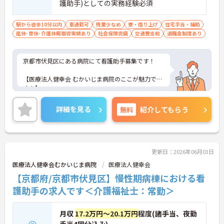
護助手)としての実務経験必須
駅から徒歩10分以内
車通勤可
残業少なめ
寮・借り上げ
住宅手当・補助
産休･育休･介護休暇取得実績あり
社会保険完備
交通費支給
退職金制度あり
京都市伏見区にある病院にて看護助手募集です！
【医療法人健幸会 むかいじま病院のここが魅力で
す！】
療養入院や慢性期の患者様のケアなどを行う地域の
中核的病院です。2沿線利用可能で最寄りの駅からは
詳細を見る
無料
紹介してもらう
徒歩10分程度とアクセスも良いので通勤に便利で
す。残業が月平均5時間程度と少なく、賞与や各種手
当が充実していたりなど、長く勤めやすい環境で
す。
更新日：2026年06月03日
ご興味のある方はお気軽にご相談ください。面接対
医療法人健幸会むかいじま病院
医療法人健幸会
策など詳細をお伝えいたします。
【京都府/京都市伏見区】慢性期病棟における看
護助手の求人です＜介護福祉士：常勤＞
月収
17.2万円～20.1万円
程度(諸手当、夜勤