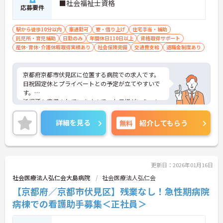
■社会福祉士資格
応募要件
駅から徒歩10分以内
車通勤可
寮・借り上げ
住宅手当・補助
託児所・育児補助
日勤のみ
年間休日110日以上
資格取得サポート
産休･育休･介護休暇取得実績あり
社会保険完備
交通費支給
退職金制度あり
京都府京都市伏見区に位置する病院での求人です。
日祝固定休とプライベートとの予定が立てやすいで
す。
託児所も完備されていますので、お子様がいらっし
ゃる方でも安心してご就業していただけます。
ご興味のある方は、お気軽にお問い合わせくださ
詳細を見る
無料
紹介してもらう
い。
更新日：2026年01月16日
社会医療法人弘仁会大島病院
社会医療法人弘仁会
【京都府／京都市伏見区】残業なし！急性期病院
病棟での看護助手募集＜正社員＞