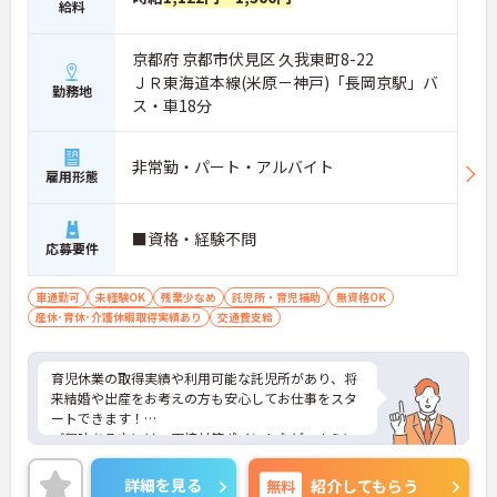
給料
京都府 京都市伏見区 久我東町8-22
ＪＲ東海道本線(米原－神戸)「長岡京駅」バ
勤務地
ス・車18分
非常勤・パート・アルバイト
雇用形態
■資格・経験不問
応募要件
車通勤可
未経験OK
残業少なめ
託児所・育児補助
無資格OK
産休･育休･介護休暇取得実績あり
交通費支給
育児休業の取得実績や利用可能な託児所があり、将
来結婚や出産をお考えの方も安心してお仕事をスタ
ートできます！
ご興味ある方には、面接対策ポイントなど、さらに
詳細をお話しいたしますのでお気軽にご相談くださ
い！
詳細を見る
無料
紹介してもらう