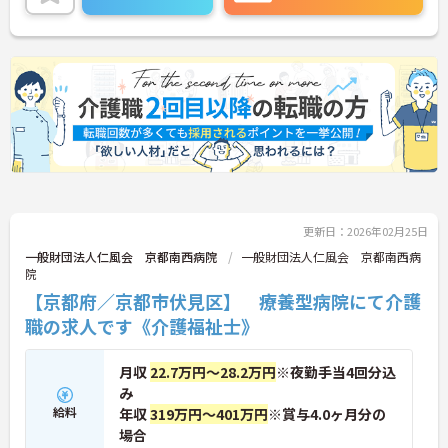
更新日：2026年02月25日
一般財団法人仁風会 京都南西病院
一般財団法人仁風会 京都南西病
院
【京都府／京都市伏見区】 療養型病院にて介護
職の求人です《介護福祉士》
月収
22.7万円～28.2万円
※夜勤手当4回分込
み
給料
年収
319万円～401万円
※賞与4.0ヶ月分の
場合