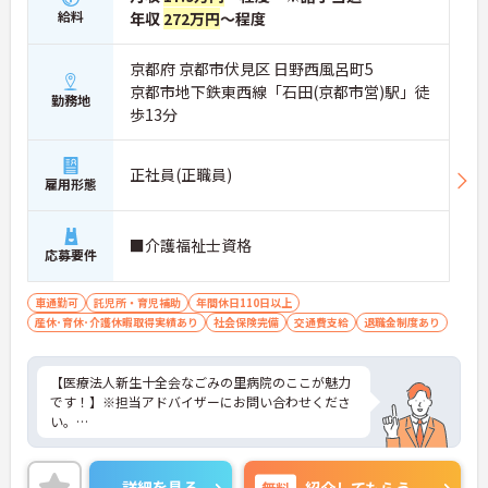
給料
年収
272万円
～程度
京都府 京都市伏見区 日野西風呂町5
京都市地下鉄東西線「石田(京都市営)駅」徒
勤務地
歩13分
正社員(正職員)
雇用形態
■介護福祉士資格
応募要件
車通勤可
託児所・育児補助
年間休日110日以上
産休･育休･介護休暇取得実績あり
社会保険完備
交通費支給
退職金制度あり
【医療法人新生十全会なごみの里病院のここが魅力
です！】※担当アドバイザーにお問い合わせくださ
い。
詳細を見る
無料