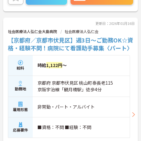
更新日：2026年01月16日
社会医療法人弘仁会大島病院
社会医療法人弘仁会
【京都府／京都市伏見区】週3日～ご勤務OK☆資
格・経験不問！病院にて看護助手募集〈パート〉
時給
1,122円
～
給料
京都府 京都市伏見区 桃山町泰長老115
勤務地
京阪宇治線「観月橋駅」徒歩4分
非常勤・パート・アルバイト
雇用形態
■資格：不問 ■経験：不問
応募要件