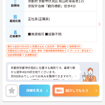
京都府 京都市伏見区 桃山町泰長老115
勤務地
京阪宇治線「観月橋駅」徒歩4分
正社員(正職員)
雇用形態
■無資格可 ■経験不問
応募要件
駅から徒歩10分以内
残業少なめ
託児所・育児補助
無資格OK
年間休日110日以上
産休･育休･介護休暇取得実績あり
ボーナス・賞与あり
社会保険完備
交通費支給
京都府京都市伏見区に位置する病院です。最寄り駅
から徒歩4分の好立地でございます。
月9日休みでしっかりお休みを取得できますので、
スタッフにとって理想の働き方を実現しています。
ご興味のある方には、面接対策ポイントなど、さら
に詳細をお話しいたしますのでお気軽にご相談くだ
詳細を見る
無料
紹介してもらう
さい！