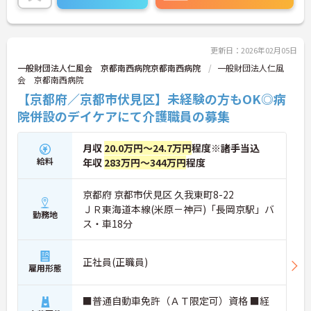
い！
更新日：2026年02月05日
一般財団法人仁風会 京都南西病院京都南西病院
一般財団法人仁風
会 京都南西病院
【京都府／京都市伏見区】未経験の方もOK◎病
院併設のデイケアにて介護職員の募集
月収
20.0万円～24.7万円
程度※諸手当込
給料
年収
283万円～344万円
程度
京都府 京都市伏見区 久我東町8-22
ＪＲ東海道本線(米原－神戸)「長岡京駅」バ
勤務地
ス・車18分
正社員(正職員)
雇用形態
■普通自動車免許（ＡＴ限定可）資格 ■経