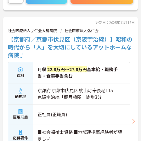
更新日：2025年11月18日
社会医療法人弘仁会大島病院
社会医療法人弘仁会
【京都府／京都市伏見区（京阪宇治線）】昭和の
時代から「人」を大切にしているアットホームな
病院♪
月収
22.8万円～27.8万円
基本給・職務手
給料
当・食事手当含む
京都府 京都市伏見区 桃山町泰長老115
勤務地
京阪宇治線「観月橋駅」徒歩3分
正社員(正職員)
雇用形態
■社会福祉士資格 ■地域連携室経験者が望
応募要件
ましい