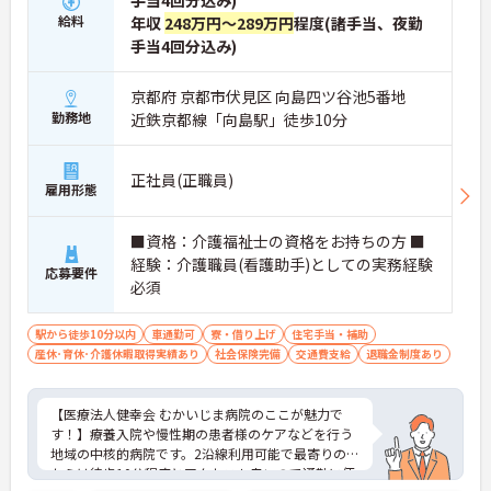
手当4回分込み)
給料
年収
248万円～289万円
程度(諸手当、夜勤
手当4回分込み)
京都府 京都市伏見区 向島四ツ谷池5番地
勤務地
近鉄京都線「向島駅」徒歩10分
正社員(正職員)
雇用形態
■資格：介護福祉士の資格をお持ちの方 ■
経験：介護職員(看護助手)としての実務経験
応募要件
必須
駅から徒歩10分以内
車通勤可
寮・借り上げ
住宅手当・補助
産休･育休･介護休暇取得実績あり
社会保険完備
交通費支給
退職金制度あり
【医療法人健幸会 むかいじま病院のここが魅力で
す！】療養入院や慢性期の患者様のケアなどを行う
地域の中核的病院です。2沿線利用可能で最寄りの駅
からは徒歩10分程度とアクセスも良いので通勤に便