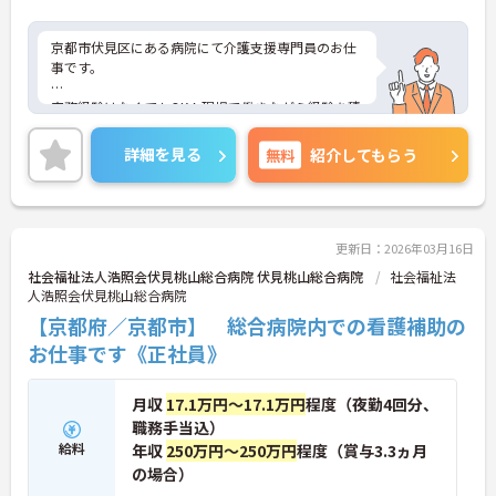
京都市伏見区にある病院にて介護支援専門員のお仕
事です。
実務経験はなくてもOK！現場で働きながら経験を積
んでいくことができます。
詳細を見る
無料
紹介してもらう
育児休業の取得実績や利用可能な託児所があり、将
来結婚や出産をお考えの方も安心してお仕事をスタ
ートできます！
ご興味がある方は是非一度マイナビまでお問い合わ
更新日：2026年03月16日
せください。さらに詳細などお伝えします！
社会福祉法人浩照会伏見桃山総合病院 伏見桃山総合病院
社会福祉法
人浩照会伏見桃山総合病院
【京都府／京都市】 総合病院内での看護補助の
お仕事です《正社員》
月収
17.1万円～17.1万円
程度（夜勤4回分、
職務手当込）
給料
年収
250万円～250万円
程度（賞与3.3ヵ月
の場合）