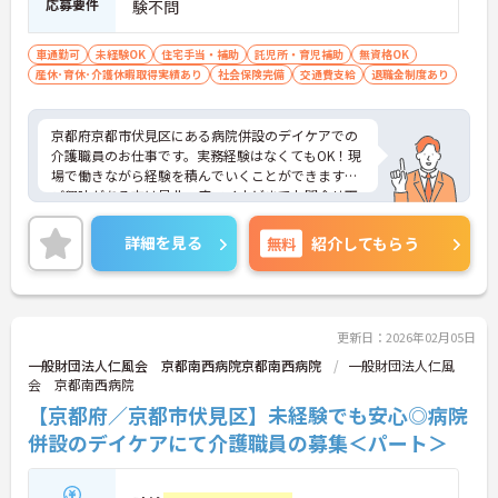
応募要件
験不問
車通勤可
未経験OK
住宅手当・補助
託児所・育児補助
無資格OK
産休･育休･介護休暇取得実績あり
社会保険完備
交通費支給
退職金制度あり
京都府京都市伏見区にある病院併設のデイケアでの
介護職員のお仕事です。実務経験はなくてもOK！現
場で働きながら経験を積んでいくことができます。
ご興味がある方は是非一度マイナビまでお問合せ下
さい。更に詳細などお伝えします。
詳細を見る
無料
紹介してもらう
更新日：2026年02月05日
一般財団法人仁風会 京都南西病院京都南西病院
一般財団法人仁風
会 京都南西病院
【京都府／京都市伏見区】未経験でも安心◎病院
併設のデイケアにて介護職員の募集＜パート＞