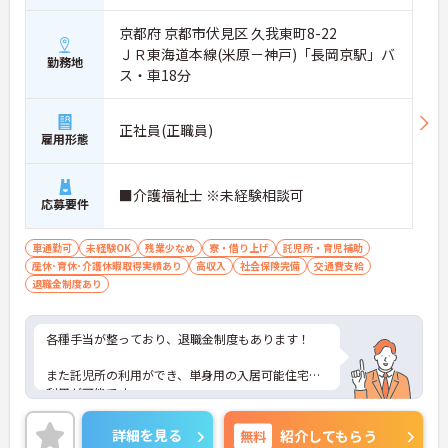
京都府 京都市伏見区 久我東町8-22
ＪＲ東海道本線(米原－神戸)「長岡京駅」バ
勤務地
ス・車18分
正社員(正職員)
雇用形態
■介護福祉士 ※未経験相談可
応募要件
車通勤可
未経験OK
残業少なめ
寮・借り上げ
託児所・育児補助
産休･育休･介護休暇取得実績あり
高収入
社会保険完備
交通費支給
退職金制度あり
各種手当が整っており、退職金制度もあります！
また託児所の利用ができ、単身用の入居可能住宅の
利用が可能です。
ご興味ある方には、面接対策ポイントなど、さらに
詳細を見る
無料
紹介してもらう
詳細をお話しいたしますのでお気軽にご相談くださ