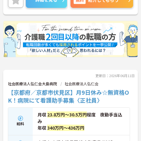
紹介してもらう
☆なごみの里病院はマイカー通勤もでき、地下鉄東
西線「石田」駅から徒歩圏内と通勤が便利です。
☆病院敷地内・隣接地に託児所を併設。家事はもち
ろん、育児との両立もできるよう、働きやすい環境
づくりをめざして、様々な配慮がなされています♪
更新日：2026年06月11日
社会医療法人弘仁会大島病院
社会医療法人弘仁会
【京都府／京都市伏見区】月9日休み☆無資格O
K！病院にて看護助手募集〈正社員〉
月収
23.8万円～30.5万円
程度 夜勤手当込
み
給料
年収
340万円～436万円