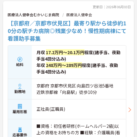
更新日：2026年06月03日
医療法人健幸会むかいじま病院
医療法人健幸会
【京都府／京都市伏見区】最寄り駅から徒歩約1
0分の駅チカ病院◎残業少なめ！慢性期病棟にて
看護助手募集
月収
17.2万円～20.1万円
程度(諸手当、夜勤
手当4回分込み)
給料
年収
248万円～289万円
程度(諸手当、夜勤
手当4回分込み)
京都府 京都市伏見区 向島四ツ谷池5番地
勤務地
近鉄京都線「向島駅」徒歩10分
正社員(正職員)
雇用形態
■資格：初任者研修(ホームヘルパー2級)以
上の資格をお持ちの方 ■経験：介護職員(看
応募要件