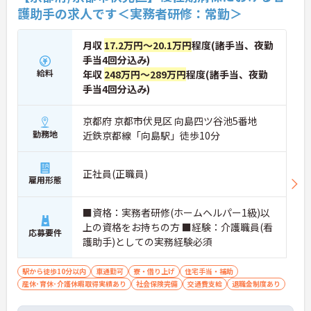
護助手の求人です＜実務者研修：常勤＞
月収
17.2万円～20.1万円
程度(諸手当、夜勤
手当4回分込み)
給料
年収
248万円～289万円
程度(諸手当、夜勤
手当4回分込み)
京都府 京都市伏見区 向島四ツ谷池5番地
勤務地
近鉄京都線「向島駅」徒歩10分
正社員(正職員)
雇用形態
■資格：実務者研修(ホームヘルパー1級)以
上の資格をお持ちの方 ■経験：介護職員(看
応募要件
護助手)としての実務経験必須
駅から徒歩10分以内
車通勤可
寮・借り上げ
住宅手当・補助
産休･育休･介護休暇取得実績あり
社会保険完備
交通費支給
退職金制度あり