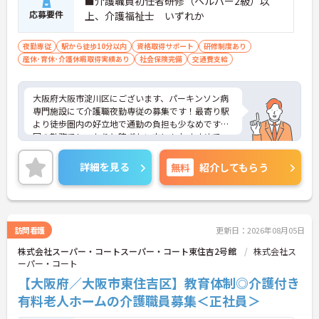
■介護職員初任者研修（ヘルパー2級）以
応募要件
上、介護福祉士 いずれか
夜勤専従
駅から徒歩10分以内
資格取得サポート
研修制度あり
産休･育休･介護休暇取得実績あり
社会保険完備
交通費支給
大阪府大阪市淀川区にございます、パーキンソン病
専門施設にて介護職夜勤専従の募集です！最寄り駅
より徒歩圏内の好立地で通勤の負担も少なめです。1
回の勤務でしっかりと稼ぎたい方にもおすすめで
す。24時間の看護体制もあり、安心して業務に専念
いただきます。
詳細を見る
無料
紹介してもらう
ご興味ある方には、面接のポイントなど、さらに詳
細をお話致しますのでお気軽にご相談ください。
訪問看護
更新日：2026年08月05日
株式会社スーパー・コートスーパー・コート東住吉2号館
株式会社ス
ーパー・コート
【大阪府／大阪市東住吉区】教育体制◎介護付き
有料老人ホームの介護職員募集＜正社員＞