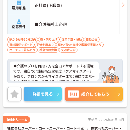
正社員(正職員)
雇用形態
■介護福祉士必須
応募要件
駅から徒歩10分以内
寮・借り上げ
住宅手当・補助
日勤のみ
資格取得サポート
研修制度あり
産休･育休･介護休暇取得実績あり
ボーナス・賞与あり
社会保険完備
交通費支給
◆介護のプロを目指す方を全力でサポートする環境
です。独自の介護技術認定制度「ケアマイスター」
があり、ブロンズからマイスターまで5段階であな
たの技術を評価。合格すると認定証と手当が支給さ
れます。
◆スタッフ同士の繋がりを大切にするため「サンク
詳細を見る
無料
紹介してもらう
スバッジ」という素敵な制度を導入しています。ス
マホやパソコンから、部署や施設を超えた仲間に
「ありがとう」のバッジを送り合う仕組みで、毎月
1万5000以上もの感謝が行き交っています！どんな
些細なことでも感謝を伝え合い、認め合えるため、
有料老人ホーム
更新日：2026年08月05日
風通しが良くとてもあたたかい雰囲気の職場です。
株式会社スーパー・コートスーパー・コート今里
株式会社スーパー・
また、「もっとこうしたら良くなるかも！」という