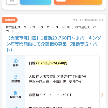
◆無資格からでもプロフェッショナルを目指せる
「資格取得支援制度」を完備しています。初任者研
修から国家資格である介護福祉士まで、現場での実
務経験を積みながら、会社からのバックアップを受
けて資格取得に挑戦できます。
訪問看護
更新日：2026年08月05日
◆法人独自の介護技術認定制度「ケアマイスター」
株式会社スーパー・コートスーパー・コート三国
株式会社スーパー・
により、身につけたスキルを5段階でしっかり評価
コート
し手当で還元。さらに「目標管理シート」を用いた
月1回の上司との面談があり、一人ひとりの不安や
【大阪市淀川区】1夜勤23,760円～♪パーキンソ
目標に寄り添う手厚いフォロー体制が整っていま
ン病専門施設にて介護職の募集（夜勤専従・パー
す。
ト）
日給
23,760円～24,640円
給料
大阪府 大阪市淀川区 新高4丁目4番7号
勤務地
阪急神戸本線「神崎川駅」徒歩7分
非常勤・パート・アルバイト
雇用形態