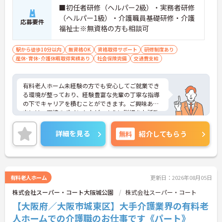
■初任者研修（ヘルパー2級）・実務者研修
（ヘルパー1級）・介護職員基礎研修・介護
応募要件
福祉士※無資格の方も相談可
駅から徒歩10分以内
無資格OK
資格取得サポート
研修制度あり
産休･育休･介護休暇取得実績あり
社会保険完備
交通費支給
有料老人ホーム未経験の方でも安心してご就業でき
る環境が整っており、経験豊富な先輩の丁寧な指導
の下でキャリアを積むことができます。ご興味ある
方には、面接のポイントなど、さらに詳細をお話致
しますのでお気軽にご相談ください。
詳細を見る
無料
紹介してもらう
有料老人ホーム
更新日：2026年08月05日
株式会社スーパー・コート大阪城公園
株式会社スーパー・コート
【大阪府／大阪市城東区】大手介護業界の有料老
人ホームでの介護職のお仕事です《パート》