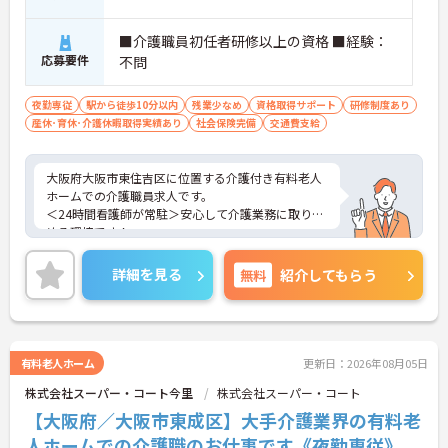
■介護職員初任者研修以上の資格 ■経験：
応募要件
不問
夜勤専従
駅から徒歩10分以内
残業少なめ
資格取得サポート
研修制度あり
産休･育休･介護休暇取得実績あり
社会保険完備
交通費支給
大阪府大阪市東住吉区に位置する介護付き有料老人
ホームでの介護職員求人です。
＜24時間看護師が常駐＞安心して介護業務に取り組
める環境です！
＜夜勤専従＞日中の時間を有効活用したい方にもお
すすめです。
詳細を見る
無料
紹介してもらう
＜資格を活かす＞入居者様が安心・安全でいきいき
と生活していけるようサポートされています。
ご興味のある方には、面接対策ポイント等、さらに
詳細をお話ししますのでお気軽にご相談ください！
有料老人ホーム
更新日：2026年08月05日
株式会社スーパー・コート今里
株式会社スーパー・コート
【大阪府／大阪市東成区】大手介護業界の有料老
人ホームでの介護職のお仕事です《夜勤専従》