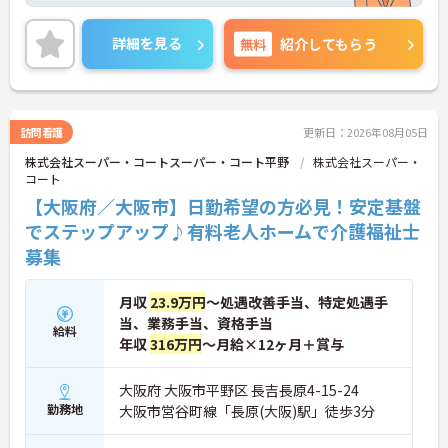
で日々の不安に寄り添う上司など、決して一人きり
にさせないフォロー体制が万全。心理的安全性が高
く、中途入社でも自然と馴染める職場です。
詳細を見る
無料
紹介してもらう
◆無資格からでもプロフェッショナルを目指せる
「資格取得支援制度」を完備しています。初任者研
修から国家資格である介護福祉士まで、現場での実
務経験を積みながら、会社からのバックアップを受
けて資格取得に挑戦できます。
訪問看護
更新日：2026年08月05日
◆法人独自の介護技術認定制度「ケアマイスター」
株式会社スーパー・コートスーパー・コート平野
株式会社スーパー・
により、身につけたスキルを5段階でしっかり評価
コート
し手当で還元。さらに「目標管理シート」を用いた
月1回の上司との面談があり、一人ひとりの不安や
【大阪府／大阪市】日勤希望の方必見！安定基盤
目標に寄り添う手厚いフォロー体制が整っていま
でステップアップ♪有料老人ホームで介護福祉士
す。
募集
月収
23.9万円
～処遇改善手当、特定処遇手
当、業務手当、資格手当
給料
年収
316万円
～月給×12ヶ月＋賞与
大阪府 大阪市平野区 長吉長原4-15-24
勤務地
大阪市営谷町線「長原(大阪)駅」徒歩3分