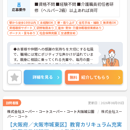
■資格不問 ■経験不問 ■介護職員初任者研
応募要件
修（ヘルパー2級）以上あれば尚可
駅から徒歩10分以内
未経験OK
寮・借り上げ
住宅手当・補助
無資格OK
資格取得サポート
研修制度あり
産休･育休･介護休暇取得実績あり
ボーナス・賞与あり
社会保険完備
交通費支給
◆お客様や仲間への感謝の気持ちを大切にする社風
で、職場には常にポジティブな声かけが溢れていま
す。親身に相談に乗ってくれる先輩や、毎月の面談
で日々の不安に寄り添う上司など、決して一人きり
にさせないフォロー体制が万全。心理的安全性が高
く、中途入社でも自然と馴染める職場です。
詳細を見る
無料
紹介してもらう
◆無資格からでもプロフェッショナルを目指せる
「資格取得支援制度」を完備しています。初任者研
修から国家資格である介護福祉士まで、現場での実
務経験を積みながら、会社からのバックアップを受
けて資格取得に挑戦できます。
訪問看護
更新日：2026年08月05日
◆法人独自の介護技術認定制度「ケアマイスター」
株式会社スーパー・コートスーパー・コート大阪城公園
株式会社スー
により、身につけたスキルを5段階でしっかり評価
パー・コート
し手当で還元。さらに「目標管理シート」を用いた
月1回の上司との面談があり、一人ひとりの不安や
【大阪府／大阪市城東区】教育カリキュラム充実
目標に寄り添う手厚いフォロー体制が整っていま