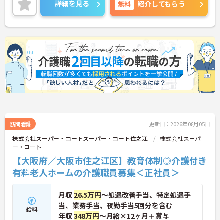
詳細をお話しいたしますのでお気軽にご相談くださ
詳細を見る
無料
紹介してもらう
い。
訪問看護
更新日：2026年08月05日
株式会社スーパー・コートスーパー・コート住之江
株式会社スーパ
ー・コート
【大阪府／大阪市住之江区】教育体制◎介護付き
有料老人ホームの介護職員募集＜正社員＞
月収
26.5万円
～処遇改善手当、特定処遇手
当、業務手当、夜勤手当5回分を含む
給料
年収
348万円
～月給×12ヶ月＋賞与