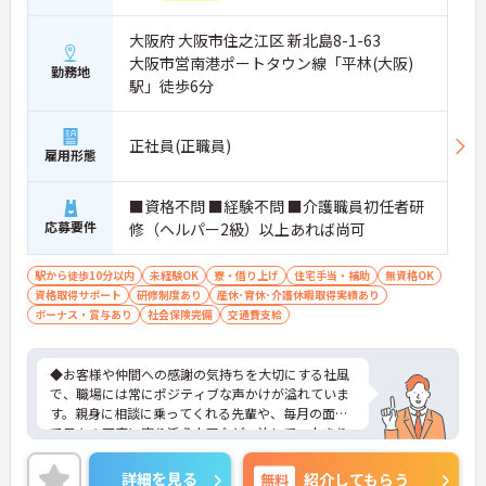
大阪府 大阪市住之江区 新北島8-1-63
大阪市営南港ポートタウン線「平林(大阪)
勤務地
駅」徒歩6分
正社員(正職員)
雇用形態
■資格不問 ■経験不問 ■介護職員初任者研
応募要件
修（ヘルパー2級）以上あれば尚可
駅から徒歩10分以内
未経験OK
寮・借り上げ
住宅手当・補助
無資格OK
資格取得サポート
研修制度あり
産休･育休･介護休暇取得実績あり
ボーナス・賞与あり
社会保険完備
交通費支給
◆お客様や仲間への感謝の気持ちを大切にする社風
で、職場には常にポジティブな声かけが溢れていま
す。親身に相談に乗ってくれる先輩や、毎月の面談
で日々の不安に寄り添う上司など、決して一人きり
にさせないフォロー体制が万全。心理的安全性が高
く、中途入社でも自然と馴染める職場です。
詳細を見る
無料
紹介してもらう