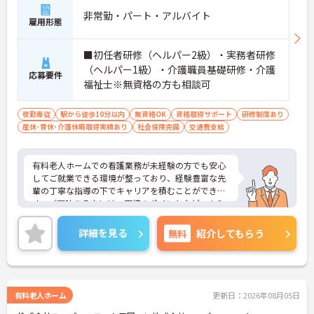
非常勤・パート・アルバイト
雇用形態
■初任者研修（ヘルパー2級）・実務者研修
（ヘルパー1級）・介護職員基礎研修・介護
応募要件
福祉士※無資格の方も相談可
夜勤専従
駅から徒歩10分以内
無資格OK
資格取得サポート
研修制度あり
産休･育休･介護休暇取得実績あり
社会保険完備
交通費支給
有料老人ホームでの看護業務が未経験の方でも安心
してご就業できる環境が整っており、経験豊富な先
輩の丁寧な指導の下でキャリアを積むことができま
す。ご興味ある方には、面接のポイントなど、さら
に詳細をお話致しますのでお気軽にご相談くださ
い。
詳細を見る
無料
紹介してもらう
有料老人ホーム
更新日：2026年08月05日