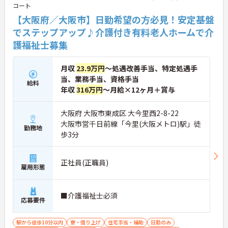
コート
現場の小さなアイデアを大切にしており、入社1日
目から誰でもいくつでも提案できる「フジキャタ提
【大阪府／大阪市】日勤希望の方必見！安定基盤
案」制度があり、毎月役員がすべての提案に目を通
でステップアップ♪介護付き有料老人ホームで介
します。自分の気づきが実際のサービス向上につな
護福祉士募集
がるため、やりがいを持って仕事に取り組めます。
月収
23.9万円
～処遇改善手当、特定処遇手
当、業務手当、資格手当
給料
年収
316万円
～月給×12ヶ月＋賞与
大阪府 大阪市東成区 大今里西2-8-22
大阪市営千日前線「今里(大阪メトロ)駅」徒
勤務地
歩3分
正社員(正職員)
雇用形態
■介護福祉士必須
応募要件
駅から徒歩10分以内
寮・借り上げ
住宅手当・補助
日勤のみ