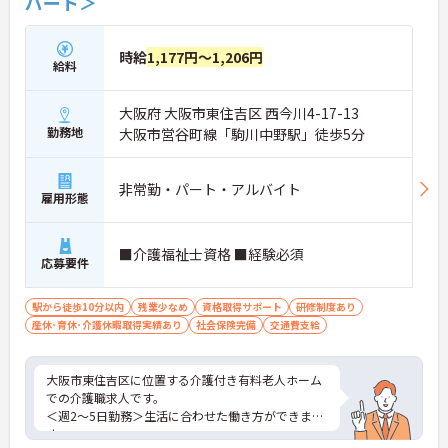
パート＞
時給
1,177円～1,206円
給料
大阪府 大阪市東住吉区 西今川4-17-13
勤務地
大阪市営谷町線「駒川中野駅」徒歩5分
非常勤・パート・アルバイト
雇用形態
■介護福祉士資格 ■経験必須
応募要件
駅から徒歩10分以内
残業少なめ
資格取得サポート
研修制度あり
産休･育休･介護休暇取得実績あり
社会保険完備
交通費支給
大阪市東住吉区に位置する介護付き有料老人ホーム
での介護職求人です。
＜週2～5日勤務＞生活に合わせた働き方ができま
す。