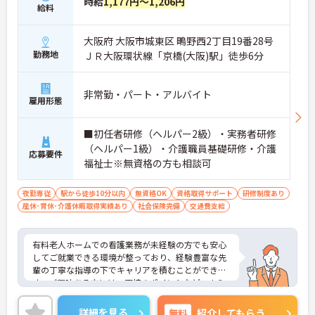
時給
1,177円～1,206円
給料
大阪府 大阪市城東区 鴫野西2丁目19番28号
勤務地
ＪＲ大阪環状線「京橋(大阪)駅」徒歩6分
非常勤・パート・アルバイト
雇用形態
■初任者研修（ヘルパー2級）・実務者研修
（ヘルパー1級）・介護職員基礎研修・介護
応募要件
福祉士※無資格の方も相談可
夜勤専従
駅から徒歩10分以内
無資格OK
資格取得サポート
研修制度あり
産休･育休･介護休暇取得実績あり
社会保険完備
交通費支給
有料老人ホームでの看護業務が未経験の方でも安心
してご就業できる環境が整っており、経験豊富な先
輩の丁寧な指導の下でキャリアを積むことができま
す。ご興味ある方には、面接のポイントなど、さら
に詳細をお話致しますのでお気軽にご相談くださ
い。
詳細を見る
無料
紹介してもらう