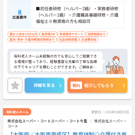
■初任者研修（ヘルパー2級）・実務者研修
（ヘルパー1級）・介護職員基礎研修・介護
応募要件
福祉士※無資格の方も相談可
駅から徒歩10分以内
無資格OK
資格取得サポート
研修制度あり
産休･育休･介護休暇取得実績あり
社会保険完備
交通費支給
有料老人ホーム未経験の方でも安心してご就業でき
る環境が整っており、経験豊富な先輩の丁寧な指導
の下でキャリアを積むことができます。ご興味ある
方には、面接のポイントなど、さらに詳細をお話致
しますのでお気軽にご相談ください。
詳細を見る
無料
紹介してもらう
有料老人ホーム
更新日：2026年08月05日
株式会社スーパー・コートスーパー・コート今里
株式会社スーパー・
コート
【大阪府／大阪市東成区】教育体制◎介護付き有