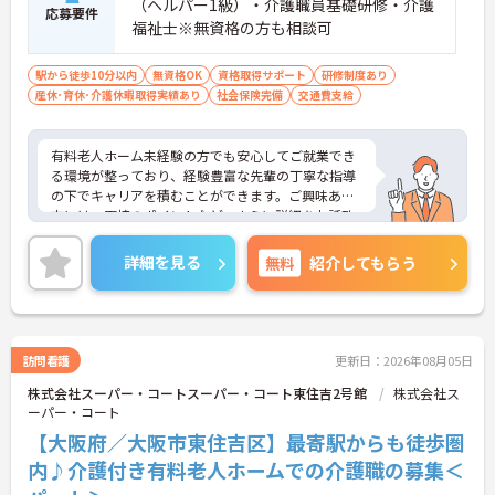
（ヘルパー1級）・介護職員基礎研修・介護
応募要件
福祉士※無資格の方も相談可
駅から徒歩10分以内
無資格OK
資格取得サポート
研修制度あり
産休･育休･介護休暇取得実績あり
社会保険完備
交通費支給
有料老人ホーム未経験の方でも安心してご就業でき
る環境が整っており、経験豊富な先輩の丁寧な指導
の下でキャリアを積むことができます。ご興味ある
方には、面接のポイントなど、さらに詳細をお話致
しますのでお気軽にご相談ください。
詳細を見る
無料
紹介してもらう
訪問看護
更新日：2026年08月05日
株式会社スーパー・コートスーパー・コート東住吉2号館
株式会社ス
ーパー・コート
【大阪府／大阪市東住吉区】最寄駅からも徒歩圏
内♪介護付き有料老人ホームでの介護職の募集＜