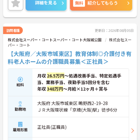
◆スタッフ同士の繋がりを大切にするため「サンク
詳細を見る
無料
紹介してもらう
スバッジ」という素敵な制度を導入しています。ス
マホやパソコンから、部署や施設を超えた仲間に
「ありがとう」のバッジを送り合う仕組みで、毎月
1万5000以上もの感謝が行き交っています！どんな
些細なことでも感謝を伝え合い、認め合えるため、
訪問看護
更新日：2026年08月05日
風通しが良くとてもあたたかい雰囲気の職場です。
株式会社スーパー・コートスーパー・コート大阪城公園
株式会社スー
また、「もっとこうしたら良くなるかも！」という
パー・コート
現場の小さなアイデアを大切にしており、入社1日
目から誰でもいくつでも提案できる「フジキャタ提
【大阪府／大阪市城東区】教育体制◎介護付き有
案」制度があり、毎月役員がすべての提案に目を通
料老人ホームの介護職員募集＜正社員＞
します。自分の気づきが実際のサービス向上につな
がるため、やりがいを持って仕事に取り組めます。
月収
26.5万円
～処遇改善手当、特定処遇手
当、業務手当、夜勤手当5回分を含む
給料
年収
348万円
～月給×12ヶ月＋賞与
大阪府 大阪市城東区 鴫野西2-19-28
勤務地
ＪＲ大阪環状線「京橋(大阪)駅」徒歩6分
正社員(正職員)
雇用形態