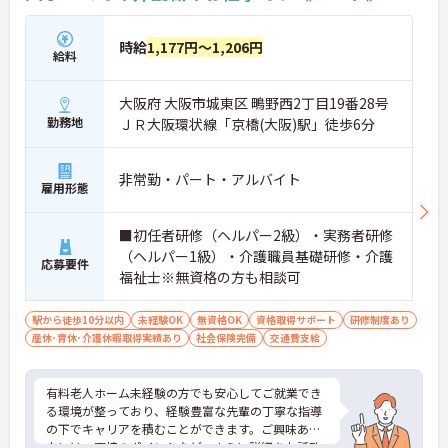
時給
1,177円～1,206円
給料
大阪府 大阪市城東区 鴫野西2丁目19番28号
勤務地
ＪＲ大阪環状線「京橋(大阪)駅」徒歩6分
非常勤・パート・アルバイト
雇用形態
■初任者研修（ヘルパー2級）・実務者研修
（ヘルパー1級）・介護職員基礎研修・介護
応募要件
福祉士※無資格の方も相談可
駅から徒歩10分以内
未経験OK
無資格OK
資格取得サポート
研修制度あり
産休･育休･介護休暇取得実績あり
社会保険完備
交通費支給
有料老人ホーム未経験の方でも安心してご就業でき
る環境が整っており、経験豊富な先輩の丁寧な指導
の下でキャリアを積むことができます。ご興味ある
方には、面接のポイントなど、さらに詳細をお話致