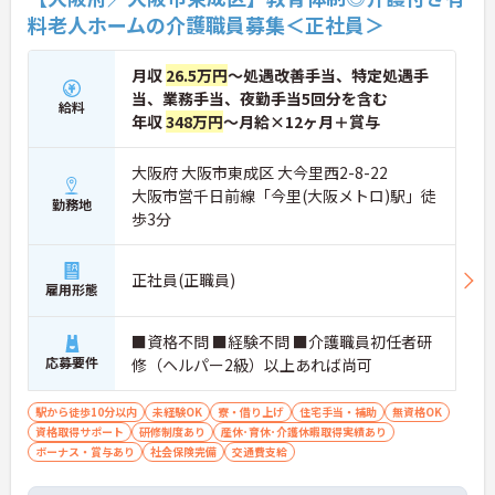
料老人ホームの介護職員募集＜正社員＞
月収
26.5万円
～処遇改善手当、特定処遇手
当、業務手当、夜勤手当5回分を含む
給料
年収
348万円
～月給×12ヶ月＋賞与
大阪府 大阪市東成区 大今里西2-8-22
大阪市営千日前線「今里(大阪メトロ)駅」徒
勤務地
歩3分
正社員(正職員)
雇用形態
■資格不問 ■経験不問 ■介護職員初任者研
応募要件
修（ヘルパー2級）以上あれば尚可
駅から徒歩10分以内
未経験OK
寮・借り上げ
住宅手当・補助
無資格OK
資格取得サポート
研修制度あり
産休･育休･介護休暇取得実績あり
ボーナス・賞与あり
社会保険完備
交通費支給