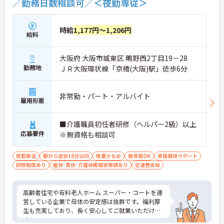
／勤務日数相談可／＜夜勤専従＞
す。
時給
1,177円～1,206円
給料
大阪府 大阪市城東区 鴫野西2丁目19－28
勤務地
ＪＲ大阪環状線「京橋(大阪)駅」徒歩6分
非常勤・パート・アルバイト
雇用形態
■介護職員初任者研修（ヘルパー2級）以上
応募要件
※無資格も相談可
夜勤専従
駅から徒歩10分以内
残業少なめ
無資格OK
資格取得サポート
研修制度あり
産休･育休･介護休暇取得実績あり
交通費支給
高齢者住宅や有料老人ホーム スーパー・コートを運
営している企業で母体の安定感は抜群です。福利厚
生も充実しており、長く安心してご就業いただけま
す。