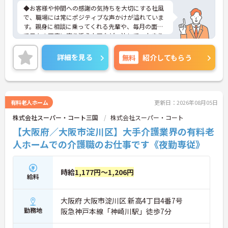
◆お客様や仲間への感謝の気持ちを大切にする社風
で、職場には常にポジティブな声かけが溢れていま
す。親身に相談に乗ってくれる先輩や、毎月の面談
で日々の不安に寄り添う上司など、決して一人きり
にさせないフォロー体制が万全。心理的安全性が高
く、中途入社でも自然と馴染める職場です。
詳細を見る
無料
紹介してもらう
◆無資格からでもプロフェッショナルを目指せる
「資格取得支援制度」を完備しています。初任者研
修から国家資格である介護福祉士まで、現場での実
務経験を積みながら、会社からのバックアップを受
けて資格取得に挑戦できます。
有料老人ホーム
更新日：2026年08月05日
◆法人独自の介護技術認定制度「ケアマイスター」
株式会社スーパー・コート三国
株式会社スーパー・コート
により、身につけたスキルを5段階でしっかり評価
し手当で還元。さらに「目標管理シート」を用いた
【大阪府／大阪市淀川区】大手介護業界の有料老
月1回の上司との面談があり、一人ひとりの不安や
人ホームでの介護職のお仕事です《夜勤専従》
目標に寄り添う手厚いフォロー体制が整っていま
す。
時給
1,177円～1,206円
給料
大阪府 大阪市淀川区 新高4丁目4番7号
勤務地
阪急神戸本線「神崎川駅」徒歩7分