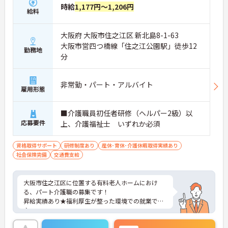
時給
1,177円～1,206円
給料
大阪府 大阪市住之江区 新北島8-1-63
大阪市営四つ橋線「住之江公園駅」徒歩12
勤務地
分
非常勤・パート・アルバイト
雇用形態
■介護職員初任者研修（ヘルパー2級）以
応募要件
上、介護福祉士 いずれか必須
資格取得サポート
研修制度あり
産休･育休･介護休暇取得実績あり
社会保険完備
交通費支給
大阪市住之江区に位置する有料老人ホームにおけ
る、パート介護職の募集です！
昇給実績あり★福利厚生が整った環境での就業です
♪
ご興味ある方には、面接対策ポイントなど、さらに