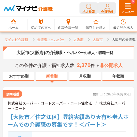
0
0
求人検索
会員登録
メニュー
ホーム
初めての方へ
面談会場一覧
保存した求人
最近見た求人
マイナビ介護職
介護職・ヘルパー
大阪府
大阪市
大阪府の介護職
大阪市(大阪府)の介護職・ヘルパー
の求人・転職一覧
2,370
この条件の介護・福祉求人数
非公開求人
件 ＋
おすすめ順
新着順
月収順
年収順
訪問看護
更新日：2026年08月05日
株式会社スーパー・コートスーパー・コート住之江
株式会社スーパ
ー・コート
【大阪市／住之江区】昇給実績あり★有料老人ホ
ームでの介護職の募集です！＜パート＞