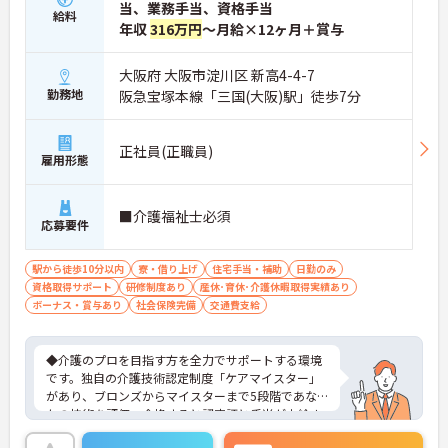
当、業務手当、資格手当
給料
年収
316万円
～月給×12ヶ月＋賞与
大阪府 大阪市淀川区 新高4-4-7
勤務地
阪急宝塚本線「三国(大阪)駅」徒歩7分
正社員(正職員)
雇用形態
■介護福祉士必須
応募要件
駅から徒歩10分以内
寮・借り上げ
住宅手当・補助
日勤のみ
資格取得サポート
研修制度あり
産休･育休･介護休暇取得実績あり
ボーナス・賞与あり
社会保険完備
交通費支給
◆介護のプロを目指す方を全力でサポートする環境
です。独自の介護技術認定制度「ケアマイスター」
があり、ブロンズからマイスターまで5段階であな
たの技術を評価。合格すると認定証と手当が支給さ
れます。