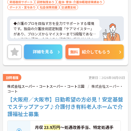
資格取得サポート
研修制度あり
産休･育休･介護休暇取得実績あり
ボーナス・賞与あり
社会保険完備
交通費支給
◆介護のプロを目指す方を全力でサポートする環境
です。独自の介護技術認定制度「ケアマイスター」
があり、ブロンズからマイスターまで5段階であな
たの技術を評価。合格すると認定証と手当が支給さ
れます。
◆スタッフ同士の繋がりを大切にするため「サンク
詳細を見る
無料
紹介してもらう
スバッジ」という素敵な制度を導入しています。ス
マホやパソコンから、部署や施設を超えた仲間に
「ありがとう」のバッジを送り合う仕組みで、毎月
1万5000以上もの感謝が行き交っています！どんな
些細なことでも感謝を伝え合い、認め合えるため、
訪問看護
更新日：2026年08月05日
風通しが良くとてもあたたかい雰囲気の職場です。
株式会社スーパー・コートスーパー・コート三国
株式会社スーパー・
また、「もっとこうしたら良くなるかも！」という
コート
現場の小さなアイデアを大切にしており、入社1日
目から誰でもいくつでも提案できる「フジキャタ提
【大阪府／大阪市】日勤希望の方必見！安定基盤
案」制度があり、毎月役員がすべての提案に目を通
でステップアップ♪介護付き有料老人ホームで介
します。自分の気づきが実際のサービス向上につな
護福祉士募集
がるため、やりがいを持って仕事に取り組めます。
月収
23.9万円
～処遇改善手当、特定処遇手