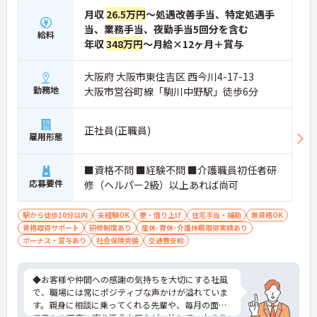
月収
26.5万円
～処遇改善手当、特定処遇手
当、業務手当、夜勤手当5回分を含む
給料
年収
348万円
～月給×12ヶ月＋賞与
大阪府 大阪市東住吉区 西今川4-17-13
勤務地
大阪市営谷町線「駒川中野駅」徒歩6分
正社員(正職員)
雇用形態
■資格不問 ■経験不問 ■介護職員初任者研
応募要件
修（ヘルパー2級）以上あれば尚可
駅から徒歩10分以内
未経験OK
寮・借り上げ
住宅手当・補助
無資格OK
資格取得サポート
研修制度あり
産休･育休･介護休暇取得実績あり
ボーナス・賞与あり
社会保険完備
交通費支給
◆お客様や仲間への感謝の気持ちを大切にする社風
で、職場には常にポジティブな声かけが溢れていま
す。親身に相談に乗ってくれる先輩や、毎月の面談