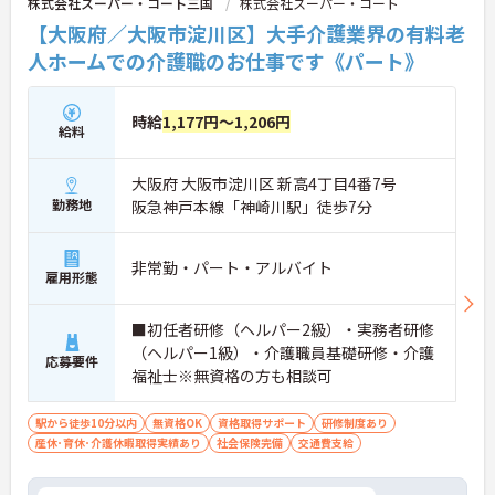
株式会社スーパー・コート三国
株式会社スーパー・コート
【大阪府／大阪市淀川区】大手介護業界の有料老
人ホームでの介護職のお仕事です《パート》
時給
1,177円～1,206円
給料
大阪府 大阪市淀川区 新高4丁目4番7号
勤務地
阪急神戸本線「神崎川駅」徒歩7分
非常勤・パート・アルバイト
雇用形態
■初任者研修（ヘルパー2級）・実務者研修
（ヘルパー1級）・介護職員基礎研修・介護
応募要件
福祉士※無資格の方も相談可
駅から徒歩10分以内
無資格OK
資格取得サポート
研修制度あり
産休･育休･介護休暇取得実績あり
社会保険完備
交通費支給