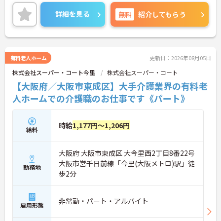
＜最寄駅からも徒歩圏内＞毎日の通勤にも便利で
す。
詳細を見る
無料
紹介してもらう
＜24時間看護師が常駐＞介護業務に集中して取り組
むことができます！
ご興味のある方には、面接対策ポイント等、さらに
詳細をお話ししますのでお気軽にご相談ください！
有料老人ホーム
更新日：2026年08月05日
株式会社スーパー・コート今里
株式会社スーパー・コート
【大阪府／大阪市東成区】大手介護業界の有料老
人ホームでの介護職のお仕事です《パート》
時給
1,177円～1,206円
給料
大阪府 大阪市東成区 大今里西2丁目8番22号
大阪市営千日前線「今里(大阪メトロ)駅」徒
勤務地
歩2分
非常勤・パート・アルバイト
雇用形態