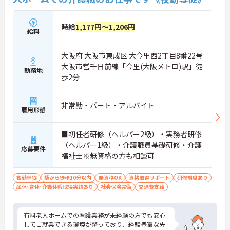
時給
1,177円～1,206円
給料
大阪府 大阪市東成区 大今里西2丁目8番22号
大阪市営千日前線「今里(大阪メトロ)駅」徒
勤務地
歩2分
非常勤・パート・アルバイト
雇用形態
■初任者研修（ヘルパー2級）・実務者研修
（ヘルパー1級）・介護職員基礎研修・介護
応募要件
福祉士※無資格の方も相談可
夜勤専従
駅から徒歩10分以内
無資格OK
資格取得サポート
研修制度あり
産休･育休･介護休暇取得実績あり
社会保険完備
交通費支給
有料老人ホームでの看護業務が未経験の方でも安心
してご就業できる環境が整っており、経験豊富な先