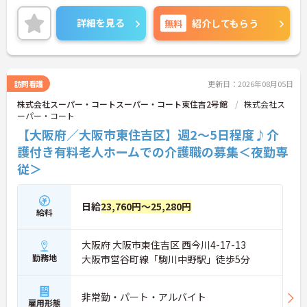
ご興味ある方には、面接対策ポイントなど、さらに
詳細をお話しいたしますのでお気軽にご相談くださ
詳細を見る
無料
紹介してもらう
い！
訪問看護
更新日：2026年08月05日
株式会社スーパー・コートスーパー・コート東住吉2号館
株式会社ス
ーパー・コート
【大阪府／大阪市東住吉区】週2～5日程度♪介
護付き有料老人ホームでの介護職の募集＜夜勤専
従＞
日給
23,760円～25,280円
給料
大阪府 大阪市東住吉区 西今川4-17-13
勤務地
大阪市営谷町線「駒川中野駅」徒歩5分
非常勤・パート・アルバイト
雇用形態