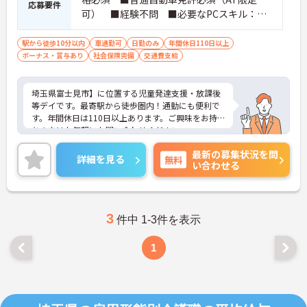
応募要件
可） ■経験不問 ■必要なPCスキル：基
本的なWord操作
駅から徒歩10分以内
車通勤可
日勤のみ
年間休日110日以上
ボーナス・賞与あり
社会保険完備
交通費支給
埼玉県富士見市】に位置する児童発達支援・放課後
等デイです。最寄駅から徒歩圏内！通勤にも便利で
す。年間休日は110日以上あります。ご興味をお持
ちの方はお気軽にお問い合わせください。
最新の募集状況を問
詳細を見る
無料
い合わせる
3
件中 1-3件を表示
1