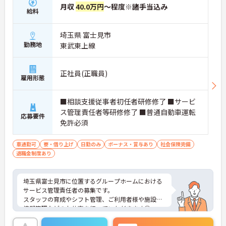
月収
40.0万円
～程度※諸手当込み
給料
埼玉県 富士見市
勤務地
東武東上線
正社員(正職員)
雇用形態
■相談支援従事者初任者研修修了 ■サービ
ス管理責任者等研修修了 ■普通自動車運転
応募要件
免許必須
車通勤可
寮・借り上げ
日勤のみ
ボーナス・賞与あり
社会保険完備
退職金制度あり
埼玉県富士見市に位置するグループホームにおける
サービス管理責任者の募集です。
スタッフの育成やシフト管理、ご利用者様や施設の
情報管理などのお仕事を行っていただきます◎
資格取得助成制度があるので、スキルアップを目指