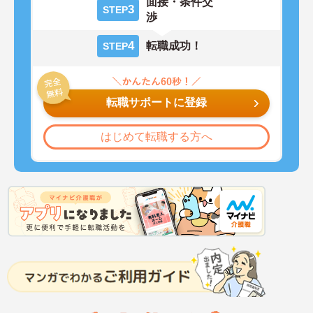
面接・条件交
3
STEP
渉
4
転職成功！
STEP
転職サポートに登録
はじめて転職する方へ