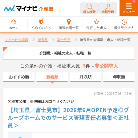
0
0
求人検索
会員登録
メニュー
ホーム
初めての方へ
面談会場一覧
保存した求人
最近見た求人
マイナビ介護職
埼玉県
富士見市
埼玉県の介護職・求人・転職一覧
介護職・福祉の求人・転職一覧
3
この条件の介護・福祉求人数
非公開求人
件 ＋
おすすめ順
新着順
月収順
年収順
更新日：2026年03月11日
名称非公開 ※詳細はお問合せください
【埼玉県／富士見市】2026年6月OPEN予定◎グ
ループホームでのサービス管理責任者募集＜正社
員＞