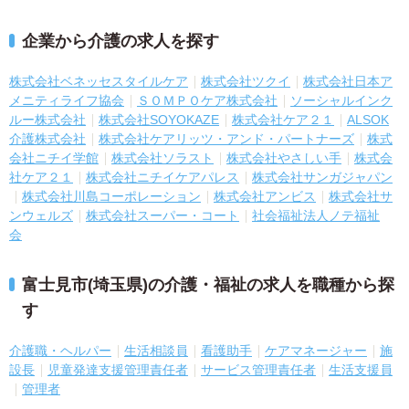
企業から介護の求人を探す
株式会社ベネッセスタイルケア
株式会社ツクイ
株式会社日本ア
メニティライフ協会
ＳＯＭＰＯケア株式会社
ソーシャルインク
ルー株式会社
株式会社SOYOKAZE
株式会社ケア２１
ALSOK
介護株式会社
株式会社ケアリッツ・アンド・パートナーズ
株式
会社ニチイ学館
株式会社ソラスト
株式会社やさしい手
株式会
社ケア２１
株式会社ニチイケアパレス
株式会社サンガジャパン
株式会社川島コーポレーション
株式会社アンビス
株式会社サ
ンウェルズ
株式会社スーパー・コート
社会福祉法人ノテ福祉
会
富士見市(埼玉県)の介護・福祉の求人を職種から探
す
介護職・ヘルパー
生活相談員
看護助手
ケアマネージャー
施
設長
児童発達支援管理責任者
サービス管理責任者
生活支援員
管理者