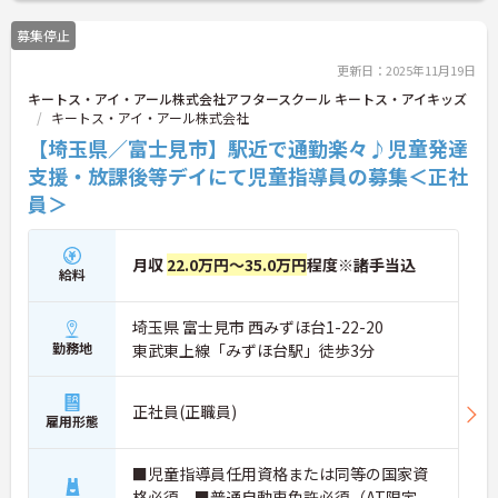
募集停止
更新日：2025年11月19日
キートス・アイ・アール株式会社アフタースクール キートス・アイキッズ
キートス・アイ・アール株式会社
【埼玉県／富士見市】駅近で通勤楽々♪児童発達
支援・放課後等デイにて児童指導員の募集＜正社
員＞
月収
22.0万円～35.0万円
程度※諸手当込
給料
埼玉県 富士見市 西みずほ台1-22-20
勤務地
東武東上線「みずほ台駅」徒歩3分
正社員(正職員)
雇用形態
■児童指導員任用資格または同等の国家資
格必須 ■普通自動車免許必須（AT限定