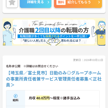
しやすい環境が整っています♪
詳細を見る
無料
紹介してもらう
ご興味のある方には面接ポイントをお伝えしますの
で、お気軽にお問い合わせください！
更新日：2026年03月11日
名称非公開 ※詳細はお問合せください
【埼玉県／富士見市】日勤のみ◎グループホーム
の事業所責任者兼サービス管理責任者募集＜正社
員＞
月収
40.0万円
～程度※諸手当込み
給料