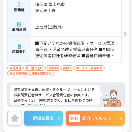
埼玉県 富士見市
勤務地
東武東上線
正社員(正職員)
雇用形態
■下記いずれかの資格必須 ・サービス管理
責任者 ・児童発達支援管理責任者 ■相談支
応募要件
援従事者初任者研修必須 ■普通自動車運転
免許必須
車通勤可
寮・借り上げ
日勤のみ
高収入
ボーナス・賞与あり
社会保険完備
退職金制度あり
埼玉県富士見市に位置するグループホームにおける
事業所責任者兼サービス管理責任者の募集です。
日勤のみ！17：00終業なので、お仕事終わりの時間
を大切に働けます◎
月給400,000円～と高給与！生活を充実させること
ができます♪
詳細を見る
無料
紹介してもらう
ご興味のある方には面接ポイントをお伝えしますの
で、お気軽にお問い合わせください！