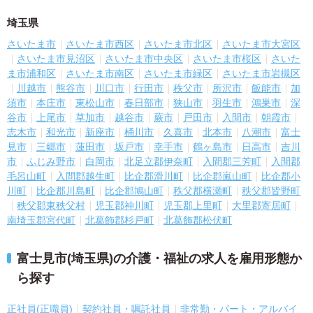
埼玉県
さいたま市
さいたま市西区
さいたま市北区
さいたま市大宮区
さいたま市見沼区
さいたま市中央区
さいたま市桜区
さいた
ま市浦和区
さいたま市南区
さいたま市緑区
さいたま市岩槻区
川越市
熊谷市
川口市
行田市
秩父市
所沢市
飯能市
加
須市
本庄市
東松山市
春日部市
狭山市
羽生市
鴻巣市
深
谷市
上尾市
草加市
越谷市
蕨市
戸田市
入間市
朝霞市
志木市
和光市
新座市
桶川市
久喜市
北本市
八潮市
富士
見市
三郷市
蓮田市
坂戸市
幸手市
鶴ヶ島市
日高市
吉川
市
ふじみ野市
白岡市
北足立郡伊奈町
入間郡三芳町
入間郡
毛呂山町
入間郡越生町
比企郡滑川町
比企郡嵐山町
比企郡小
川町
比企郡川島町
比企郡鳩山町
秩父郡横瀬町
秩父郡皆野町
秩父郡東秩父村
児玉郡神川町
児玉郡上里町
大里郡寄居町
南埼玉郡宮代町
北葛飾郡杉戸町
北葛飾郡松伏町
富士見市(埼玉県)の介護・福祉の求人を雇用形態か
ら探す
正社員(正職員)
契約社員・嘱託社員
非常勤・パート・アルバイ