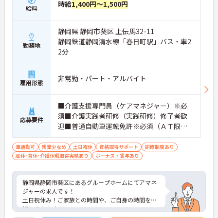
時給
1,400円～1,500円
給料
静岡県 静岡市葵区 上伝馬32-11
静岡鉄道静岡清水線「春日町駅」バス・車2
勤務地
2分
非常勤・パート・アルバイト
雇用形態
■介護支援専門員（ケアマネジャー）※必
須■介護実践者研修（実践研修）修了者歓
応募要件
迎■普通自動車運転免許※必須（ＡＴ限定
可）
車通勤可
残業少なめ
土日祝休
資格取得サポート
研修制度あり
産休･育休･介護休暇取得実績あり
ボーナス・賞与あり
静岡県静岡市葵区にあるグループホームにてアマネ
ジャーの求人です！
土日祝休み！ご家族との時間や、ご自身の時間を大
切にできます！
休みの計画も立てやすくオススメです！