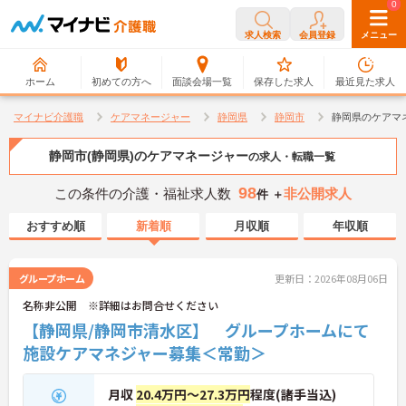
0
0
求人検索
会員登録
メニュー
ホーム
初めての方へ
面談会場一覧
保存した求人
最近見た求人
マイナビ介護職
ケアマネージャー
静岡県
静岡市
静岡県のケアマ
静岡市(静岡県)のケアマネージャー
の求人・転職一覧
98
この条件の介護・福祉求人数
非公開求人
件 ＋
おすすめ順
新着順
月収順
年収順
グループホーム
更新日：2026年08月06日
名称非公開 ※詳細はお問合せください
【静岡県/静岡市清水区】 グループホームにて
施設ケアマネジャー募集＜常勤＞
月収
20.4万円～27.3万円
程度(諸手当込)