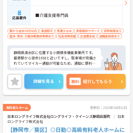
■介護支援専門員
応募要件
駅から徒歩10分以内
車通勤可
残業少なめ
資格取得サポート
研修制度あり
産休･育休･介護休暇取得実績あり
社会保険完備
交通費支給
退職金制度あり
静岡県清水区に位置する小規模多機能事業所です。
最寄駅から徒歩10分と近いですし、駐車場が完備さ
れていてマイカー通勤が可能なため、通勤に便利で
す。
残業時間はほとんど発生しません。プライベートと
メリハリをつけて勤務できます。
詳細を見る
無料
紹介してもらう
ご興味をお持ちの方には、詳細の情報や面接のポイ
ントをお伝えしますのでお気軽にお問い合わせくだ
さい。
有料老人ホーム
更新日：2026年06月01日
日本ロングライフ株式会社ロングライフ・クイーンズ静岡呉服町
日本
ロングライフ株式会社
【静岡市／葵区】◎日勤◎高級有料老人ホームに