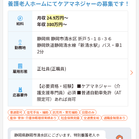
養護老人ホームにてケアマネジャーの募集です！
月収
24.9万円
～
給料
年収
380万円
～
静岡県 静岡市清水区 折戸５-１８-３６
静岡鉄道静岡清水線「新清水駅」バス・車1
勤務地
2分
正社員(正職員)
雇用形態
【必要資格・経験】 ■ケアマネジャー（介
護支援専門員）必須 ■普通自動車免許（AT
応募要件
限定可）あれば尚可
車通勤可
住宅手当・補助
託児所・育児補助
日勤のみ
産休･育休･介護休暇取得実績あり
社会保険完備
交通費支給
退職金制度あり
静岡県静岡市清水区にございます、特別養護老人ホ