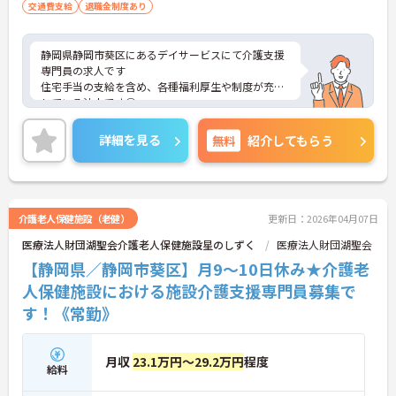
交通費支給
退職金制度あり
静岡県静岡市葵区にあるデイサービスにて介護支援
専門員の求人です
住宅手当の支給を含め、各種福利厚生や制度が充実
している法人です◎
未経験の方もご相談に応じます！
ご興味お持ちの方はお気軽にお問い合わせくださ
詳細を見る
無料
紹介してもらう
い！
介護老人保健施設（老健）
更新日：2026年04月07日
医療法人財団湖聖会介護老人保健施設星のしずく
医療法人財団湖聖会
【静岡県／静岡市葵区】月9～10日休み★介護老
人保健施設における施設介護支援専門員募集で
す！《常勤》
月収
23.1万円～29.2万円
程度
給料