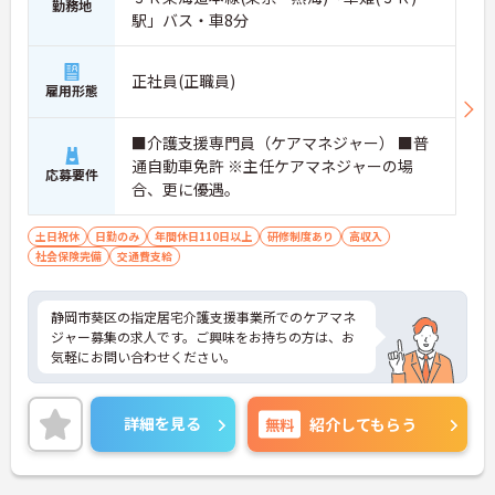
勤務地
駅」バス・車8分
正社員(正職員)
雇用形態
■介護支援専門員（ケアマネジャー） ■普
通自動車免許 ※主任ケアマネジャーの場
応募要件
合、更に優遇。
土日祝休
日勤のみ
年間休日110日以上
研修制度あり
高収入
社会保険完備
交通費支給
静岡市葵区の指定居宅介護支援事業所でのケアマネ
ジャー募集の求人です。ご興味をお持ちの方は、お
気軽にお問い合わせください。
詳細を見る
無料
紹介してもらう