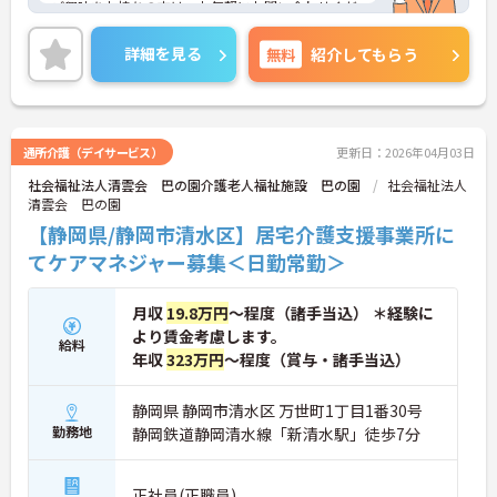
ご興味をお持ちの方は、お気軽にお問い合わせくだ
さい。
詳細を見る
無料
紹介してもらう
通所介護（デイサービス）
更新日：2026年04月03日
社会福祉法人清雲会 巴の園介護老人福祉施設 巴の園
社会福祉法人
清雲会 巴の園
【静岡県/静岡市清水区】居宅介護支援事業所に
てケアマネジャー募集＜日勤常勤＞
月収
19.8万円
～程度（諸手当込） ＊経験に
より賃金考慮します。
給料
年収
323万円
～程度（賞与・諸手当込）
静岡県 静岡市清水区 万世町1丁目1番30号
勤務地
静岡鉄道静岡清水線「新清水駅」徒歩7分
正社員(正職員)