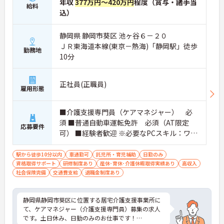
年収
377万円～420万円
程度（賞与・諸手当
給料
込）
静岡県 静岡市葵区 池ヶ谷６－２０
ＪＲ東海道本線(東京－熱海)「静岡駅」徒歩
勤務地
10分
正社員(正職員)
雇用形態
■介護支援専門員（ケアマネジャー） 必
須 ■普通自動車運転免許 必須（AT限定
応募要件
可） ■経験者歓迎 ※必要なPCスキル：ワー
ド・エクセル等の操作
駅から徒歩10分以内
車通勤可
託児所・育児補助
日勤のみ
資格取得サポート
研修制度あり
産休･育休･介護休暇取得実績あり
高収入
社会保険完備
交通費支給
退職金制度あり
静岡県静岡市葵区に位置する居宅介護支援事業所に
て、ケアマネジャー（介護支援専門員）募集の求人
です。土日休み、日勤のみのお仕事です！