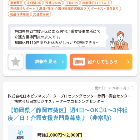
車通勤可
未経験OK
残業少なめ
日勤のみ
年間休日110日以上
資格取得サポート
産休･育休･介護休暇取得実績あり
ボーナス・賞与あり
社会保険完備
交通費支給
静岡県静岡市駿河区にある居宅介護支援事業所にて
介護支援専門員の求人です。
年間休日110日ありお休みがしっかり取得できま
す。スタッフにとって理想の働き方を実現していま
す♪
賞与は最大55万円の支給実績があり、高いモチベー
詳細を見る
無料
紹介してもらう
ションを保ってご就業頂けます♪
ご興味お持ちの方はお気軽にお問い合わせくださ
い！
更新日：2026年06月05日
株式会社日本ビジネスデータープロセシングセンター静岡市調査センター
株式会社日本ビジネスデータープロセシングセンター
【静岡県／静岡市葵区】週4日～OK◎1～3件程
度／日！介護支援専門員募集♪〈非常勤〉
時給
2,000円～2,000円
給料