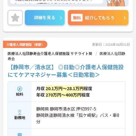
タッフにとって理想的な働き方できます！
ご興味をお持ちの方はお気軽にお問合せ下さい
詳細を見る
無料
紹介してもらう
介護老人保健施設（老健）
更新日：2026年06月01日
医療法人社団静寿会介護老人保健施設 サテライト葵
医療法人社団静
寿会
【静岡市／清水区】 ◎日勤◎介護老人保健施設
にてケアマネジャー募集＜日勤常勤＞
月収
20.1万円～28.1万円
程度
給料
年収
270万円～400万円
程度
静岡県 静岡市清水区 押切997-5
静岡鉄道静岡清水線「狐ケ崎駅」バス・車8
勤務地
分