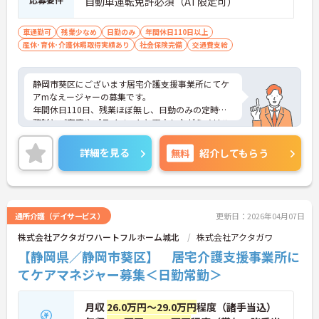
自動車運転免許必須（AT限定可）
車通勤可
残業少なめ
日勤のみ
年間休日110日以上
産休･育休･介護休暇取得実績あり
社会保険完備
交通費支給
静岡市葵区にございます居宅介護支援事業所にてケ
アmなえージャーの募集です。
年間休日110日、残業ほぼ無し、日勤のみの定時勤
務制とご家庭やプライベートと両立しながらメリハ
リを付けて勤務していただける環境です★
マイカー通勤がOKで、無料駐車場が利用できるのも
詳細を見る
無料
紹介してもらう
嬉しいポイント♪
ご興味ある方には、面接対策ポイントなど、さらに
詳細をお話しいたしますのでお気軽にご相談くださ
い。
通所介護（デイサービス）
更新日：2026年04月07日
株式会社アクタガワハートフルホーム城北
株式会社アクタガワ
【静岡県／静岡市葵区】 居宅介護支援事業所に
てケアマネジャー募集＜日勤常勤＞
月収
26.0万円～29.0万円
程度（諸手当込）