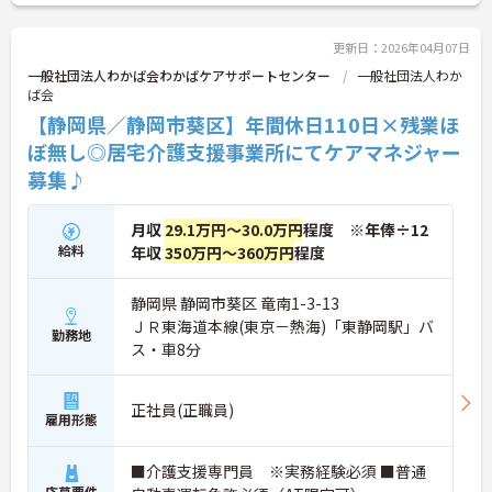
更新日：2026年04月07日
一般社団法人わかば会わかばケアサポートセンター
一般社団法人わか
ば会
【静岡県／静岡市葵区】年間休日110日×残業ほ
ぼ無し◎居宅介護支援事業所にてケアマネジャー
募集♪
月収
29.1万円～30.0万円
程度 ※年俸÷12
給料
年収
350万円～360万円
程度
静岡県 静岡市葵区 竜南1-3-13
ＪＲ東海道本線(東京－熱海)「東静岡駅」バ
勤務地
ス・車8分
正社員(正職員)
雇用形態
■介護支援専門員 ※実務経験必須 ■普通
応募要件