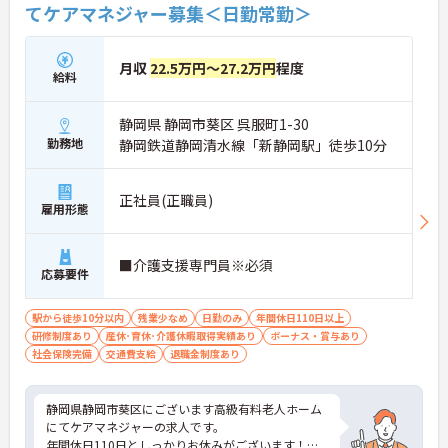
てケアマネジャー募集＜日勤常勤＞
月収
22.5万円～27.2万円
程度
給料
静岡県 静岡市葵区 呉服町1-30
勤務地
静岡鉄道静岡清水線「新静岡駅」徒歩10分
正社員(正職員)
雇用形態
■介護支援専門員※必須
応募要件
駅から徒歩10分以内
残業少なめ
日勤のみ
年間休日110日以上
研修制度あり
産休･育休･介護休暇取得実績あり
ボーナス・賞与あり
社会保険完備
交通費支給
退職金制度あり
静岡県静岡市葵区にございます高級有料老人ホーム
にてケアマネジャーの求人です。
年間休日110日としっかりお休みがございます！ス