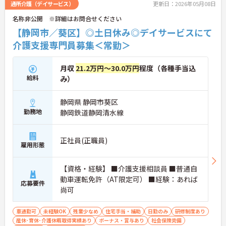
通所介護（デイサービス）
更新日：2026年05月08日
名称非公開 ※詳細はお問合せください
【静岡市／葵区】◎土日休み◎デイサービスにて
介護支援専門員募集＜常勤＞
月収
21.2万円～30.0万円
程度（各種手当込
給料
み）
静岡県 静岡市葵区
勤務地
静岡鉄道静岡清水線
正社員(正職員)
雇用形態
【資格・経験】 ■介護支援相談員 ■普通自
動車運転免許（AT限定可） ■経験：あれば
応募要件
尚可
車通勤可
未経験OK
残業少なめ
住宅手当・補助
日勤のみ
研修制度あり
産休･育休･介護休暇取得実績あり
ボーナス・賞与あり
社会保険完備