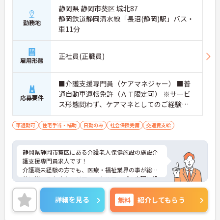
静岡県 静岡市葵区 城北87
静岡鉄道静岡清水線「長沼(静岡)駅」バス・
勤務地
車11分
正社員(正職員)
雇用形態
■介護支援専門員（ケアマネジャー） ■普
通自動車運転免許（ＡＴ限定可） ※サービ
応募要件
ス形態問わず、ケアマネとしてのご経験が
ある方歓迎
車通勤可
住宅手当・補助
日勤のみ
社会保険完備
交通費支給
静岡県静岡市葵区にある介護老人保健施設の施設介
護支援専門員求人です！
介護職未経験の方でも、医療・福祉業界の事が総合
的に学べるためキャリア・スキルアップの実現に役
立ちます！
ご興味ある方には、面接対策ポイントなど、詳細を
詳細を見る
無料
紹介してもらう
お話しいたしますのでお気軽にご相談ください。