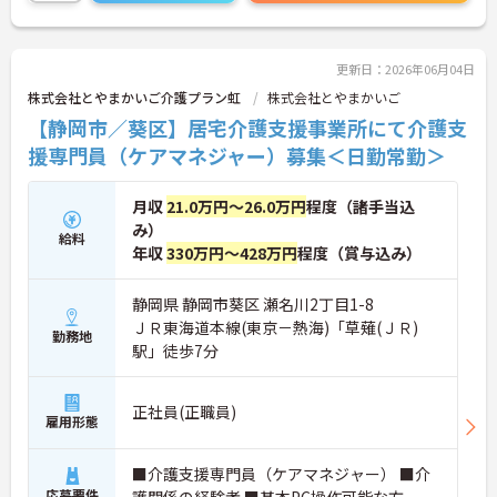
＜おすすめポイント＞
・扶養内での勤務もOK！ライフスタイルに合わせて
働けます♪
更新日：2026年06月04日
・週4日～5日で無理なく勤務♪日数はお気軽にご相
株式会社とやまかいご介護プラン虹
株式会社とやまかいご
談ください！
【静岡市／葵区】居宅介護支援事業所にて介護支
・事前研修やOJTがあるので、初めての方も安心で
す！
援専門員（ケアマネジャー）募集＜日勤常勤＞
・ブランクがある方も歓迎です！ゆっくり感覚を取
り戻せます◎
月収
21.0万円～26.0万円
程度（諸手当込
・直行直帰OKで通勤もラクラクです！
み）
給料
年収
330万円～428万円
程度（賞与込み）
静岡県 静岡市葵区 瀬名川2丁目1-8
ＪＲ東海道本線(東京－熱海)「草薙(ＪＲ)
勤務地
駅」徒歩7分
正社員(正職員)
雇用形態
■介護支援専門員（ケアマネジャー） ■介
応募要件