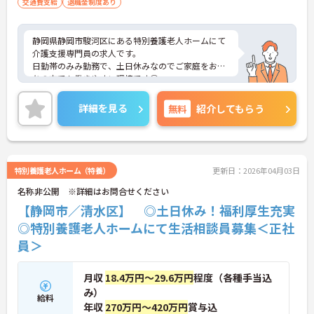
交通費支給
退職金制度あり
静岡県静岡市駿河区にある特別養護老人ホームにて
介護支援専門員の求人です。
日勤帯のみみ勤務で、土日休みなのでご家庭をお持
ちの方でも働きやすい環境です◎
ご興味お持ちの方はお気軽にお問い合わせくださ
い！
詳細を見る
無料
紹介してもらう
特別養護老人ホーム（特養）
更新日：2026年04月03日
名称非公開 ※詳細はお問合せください
【静岡市／清水区】 ◎土日休み！福利厚生充実
◎特別養護老人ホームにて生活相談員募集＜正社
員＞
月収
18.4万円～29.6万円
程度（各種手当込
み）
給料
年収
270万円～420万円
賞与込