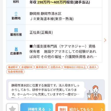
給料
年収
298万円～405万円
程度(諸手当込)
静岡県 静岡市清水区
勤務地
ＪＲ東海道本線(東京－熱海)
正社員(正職員)
雇用形態
■介護支援専門員（ケアマネジャー）資格
保有者 施設ケアマネとしての経験があれ
応募要件
ば尚可 その他の福祉・介護関係資格 あれば
尚可 認知症実践者研修 普通自動車運転免許
あれば尚可（ＡＴ限定可）
車通勤可
未経験OK
無資格OK
日勤のみ
年間休日110日以上
高収入
社会保険完備
静岡市清水区に位置する施設です。法人母体がしっ
かりしており、研修や手当などが充実しておりま
す。ホームページも充実していますので一度ぜひご
覧になってください。
ご興味をお持ちの方には詳細の情報や面接のポイン
トなどお伝えいたしますのでお気軽にお問い合わせ
詳細を見る
無料
紹介してもらう