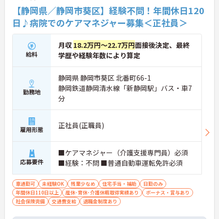
【静岡県／静岡市葵区】経験不問！年間休日120
日♪病院でのケアマネジャー募集＜正社員＞
月収
18.2万円～22.7万円
面接後決定、最終
給料
学歴や経験年数により算定
静岡県 静岡市葵区 北番町66-1
静岡鉄道静岡清水線「新静岡駅」バス・車7
勤務地
分
正社員(正職員)
雇用形態
■ケアマネジャー（介護支援専門員）必須
応募要件
■経験：不問 ■普通自動車運転免許必須
車通勤可
未経験OK
残業少なめ
住宅手当・補助
日勤のみ
年間休日110日以上
産休･育休･介護休暇取得実績あり
ボーナス・賞与あり
社会保険完備
交通費支給
退職金制度あり