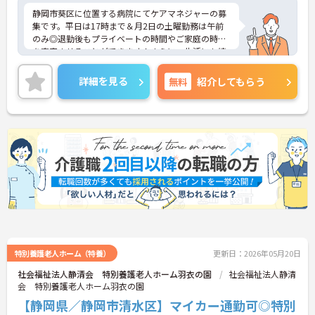
静岡市葵区に位置する病院にてケアマネジャーの募
集です。平日は17時まで＆月2日の土曜勤務は午前
のみ◎退勤後もプライベートの時間やご家庭の時間
を充実させることができます！さらに、生活にも嬉
しい手当が充実しているので、安心して働きやすい
環境となっております♪ご興味ある方は面接ポイン
詳細を見る
無料
紹介してもらう
トをお伝えしますので、お気軽にご連絡ください。
特別養護老人ホーム（特養）
更新日：2026年05月20日
社会福祉法人静清会 特別養護老人ホーム羽衣の園
社会福祉法人静清
会 特別養護老人ホーム羽衣の園
【静岡県／静岡市清水区】マイカー通勤可◎特別