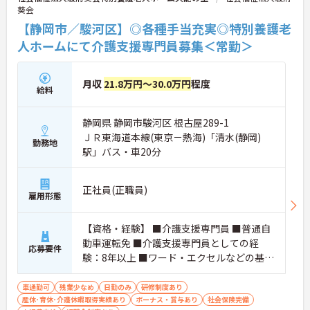
葵会
【静岡市／駿河区】◎各種手当充実◎特別養護老
人ホームにて介護支援専門員募集＜常勤＞
月収
21.8万円～30.0万円
程度
給料
静岡県 静岡市駿河区 根古屋289-1
ＪＲ東海道本線(東京－熱海)「清水(静岡)
勤務地
駅」バス・車20分
正社員(正職員)
雇用形態
【資格・経験】 ■介護支援専門員 ■普通自
動車運転免 ■介護支援専門員としての経
応募要件
験：8年以上 ■ワード・エクセルなどの基本
的PC操作
車通勤可
残業少なめ
日勤のみ
研修制度あり
産休･育休･介護休暇取得実績あり
ボーナス・賞与あり
社会保険完備