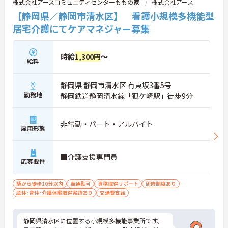
株式会社アースコミュニティセンターももの家
株式会社アース
【静岡県／静岡市清水区】 看護小規模多機能型
居宅介護にてケアマネジャー募集
時給
1,300円
～
給料
静岡県 静岡市清水区 有東坂3番5号
勤務地
静岡鉄道静岡清水線「狐ケ崎駅」徒歩9分
非常勤・パート・アルバイト
雇用形態
■介護支援専門員
応募要件
駅から徒歩10分以内
車通勤可
資格取得サポート
研修制度あり
産休･育休･介護休暇取得実績あり
交通費支給
静岡県清水区に位置する小規模多機能事業所です。