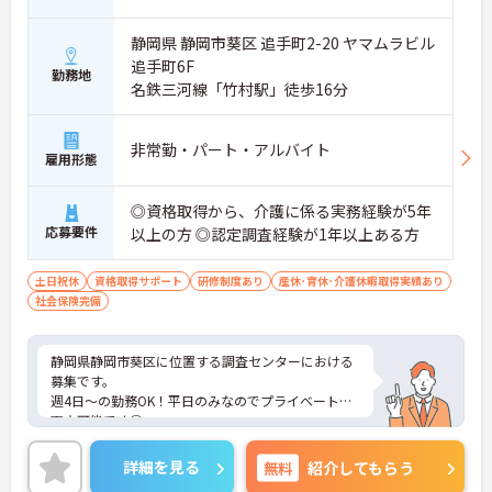
静岡県 静岡市葵区 追手町2-20 ヤマムラビル
追手町6F
勤務地
名鉄三河線「竹村駅」徒歩16分
非常勤・パート・アルバイト
雇用形態
◎資格取得から、介護に係る実務経験が5年
応募要件
以上の方 ◎認定調査経験が1年以上ある方
土日祝休
資格取得サポート
研修制度あり
産休･育休･介護休暇取得実績あり
社会保険完備
静岡県静岡市葵区に位置する調査センターにおける
募集です。
週4日～の勤務OK！平日のみなのでプライベートと
両立可能です◎
ご興味のある方には、面接対策ポイントなど、さら
に詳細をご案内しますのでお気軽にご相談くださ
詳細を見る
無料
紹介してもらう
い！