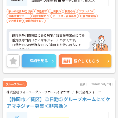
護関係の経験者 ■基本PC操作可能な方
駅から徒歩10分以内
車通勤可
土日祝休
日勤のみ
ブランクOK
資格取得サポート
研修制度あり
ボーナス・賞与あり
社会保険完備
交通費支給
退職金制度あり
静岡県静岡市葵区にある居宅介護支援事業所にて介
護支援専門員（ケアマネジャー）の求人です。
日勤帯のみの勤務なのでご家庭をお持ちの方にもお
すすめです!
賞与は計4ヶ月分の支給実績がございますので高い
モチベーションを保ったままご就業いただけます◎
詳細を見る
無料
紹介してもらう
ご興味をお持ちの方はお気軽にお問合せ下さい。
グループホーム
更新日：2026年06月03日
株式会社フォーユーグループホームそよかぜ
株式会社フォーユー
【静岡市／葵区】◎日勤◎グループホームにてケ
アマネジャー募集＜非常勤＞