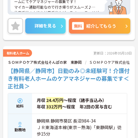
ームにてケアマネジャーの募集です！
マイカー通勤可能なので行き帰りがスムーズ♪
住宅手当の支給や扶養手当など、ライフステージが
変わっても長く働くことが出来る環境が整っていま
す◎
詳細を見る
無料
紹介してもらう
また、事業所内託児所があり、お子様のいらっしゃ
る方でも安心して働けます★
ご興味のある方は、マイナビ介護職までお問い合わ
せください。
有料老人ホーム
更新日：2026年05月10日
ＳＯＭＰＯケア株式会社そんぽの家 東静岡
ＳＯＭＰＯケア株式会社
【静岡県／静岡市】日勤のみ◎未経験可！介護付
き有料老人ホームのケアマネジャーの募集です＜
正社員＞
月収
24.4万円
～程度（諸手当込み）
給料
年収
332万円
～程度 年2回の賞与含む
静岡県 静岡市葵区 長沼984-34
ＪＲ東海道本線(東京－熱海)「東静岡駅」徒
勤務地
歩15分