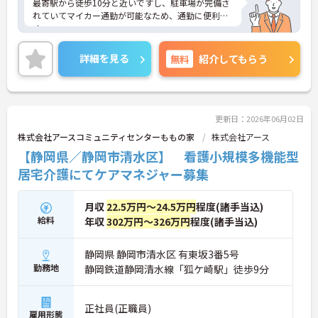
最寄駅から徒歩10分と近いですし、駐車場が完備さ
れていてマイカー通勤が可能なため、通勤に便利で
す。
残業時間はほとんど発生しません。プライベートと
メリハリをつけて勤務できます。
詳細を見る
無料
紹介してもらう
ご興味をお持ちの方には、詳細の情報や面接のポイ
ントをお伝えしますのでお気軽にお問い合わせくだ
さい。
更新日：2026年06月02日
株式会社アースコミュニティセンターももの家
株式会社アース
【静岡県／静岡市清水区】 看護小規模多機能型
居宅介護にてケアマネジャー募集
月収
22.5万円～24.5万円
程度(諸手当込)
給料
年収
302万円～326万円
程度(諸手当込)
静岡県 静岡市清水区 有東坂3番5号
勤務地
静岡鉄道静岡清水線「狐ケ崎駅」徒歩9分
正社員(正職員)
雇用形態