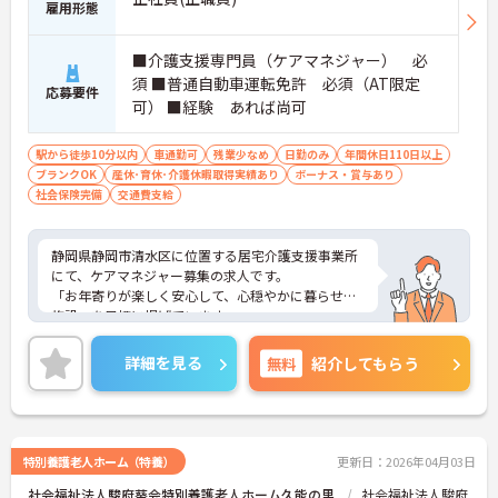
雇用形態
■介護支援専門員（ケアマネジャー） 必
須 ■普通自動車運転免許 必須（AT限定
応募要件
可） ■経験 あれば尚可
駅から徒歩10分以内
車通勤可
残業少なめ
日勤のみ
年間休日110日以上
ブランクOK
産休･育休･介護休暇取得実績あり
ボーナス・賞与あり
社会保険完備
交通費支給
静岡県静岡市清水区に位置する居宅介護支援事業所
にて、ケアマネジャー募集の求人です。
「お年寄りが楽しく安心して、心穏やかに暮らせる
施設」を目標に掲げています。
新清水駅より徒歩7分、車通勤も可能なので、通勤
に便利です。
詳細を見る
無料
紹介してもらう
気になられた方は、お気軽にご連絡くださいね。
特別養護老人ホーム（特養）
更新日：2026年04月03日
社会福祉法人駿府葵会特別養護老人ホーム久能の里
社会福祉法人駿府