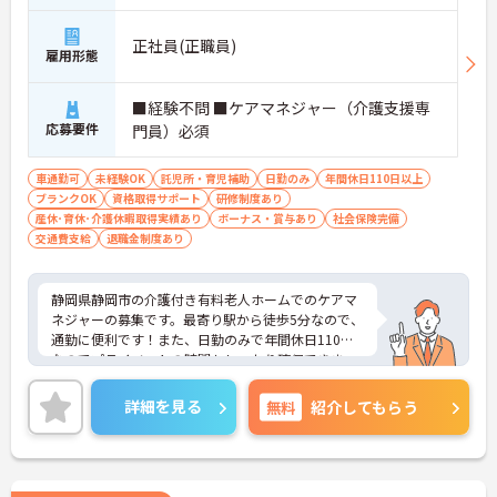
正社員(正職員)
雇用形態
■経験不問 ■ケアマネジャー（介護支援専
応募要件
門員）必須
車通勤可
未経験OK
託児所・育児補助
日勤のみ
年間休日110日以上
ブランクOK
資格取得サポート
研修制度あり
産休･育休･介護休暇取得実績あり
ボーナス・賞与あり
社会保険完備
交通費支給
退職金制度あり
静岡県静岡市の介護付き有料老人ホームでのケアマ
ネジャーの募集です。最寄り駅から徒歩5分なので、
通勤に便利です！また、日勤のみで年間休日110日
なのでプライベートの時間もしっかり確保できま
す。ご興味のある方は、面接のポイントをお伝えし
ますのでお気軽にお問い合わせください。
詳細を見る
無料
紹介してもらう