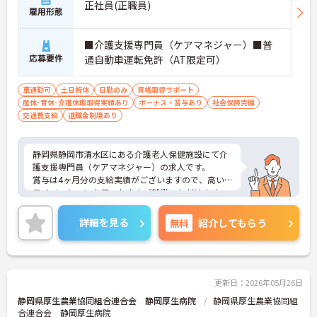
正社員(正職員)
雇用形態
■介護支援専門員（ケアマネジャー）■普
応募要件
通自動車運転免許（AT限定可）
車通勤可
土日祝休
日勤のみ
資格取得サポート
産休･育休･介護休暇取得実績あり
ボーナス・賞与あり
社会保険完備
交通費支給
退職金制度あり
静岡県静岡市清水区にある介護老人保健施設にて介
護支援専門員（ケアマネジャー）の求人です。
賞与は4ヶ月分の支給実績がございますので、高い
モチベーションを保ったままご就業いただけます。
ご興味をお持ちの方はお気軽にお問合せ下さい。
詳細を見る
無料
紹介してもらう
更新日：2026年05月26日
静岡県厚生農業協同組合連合会 静岡厚生病院
静岡県厚生農業協同組
合連合会 静岡厚生病院