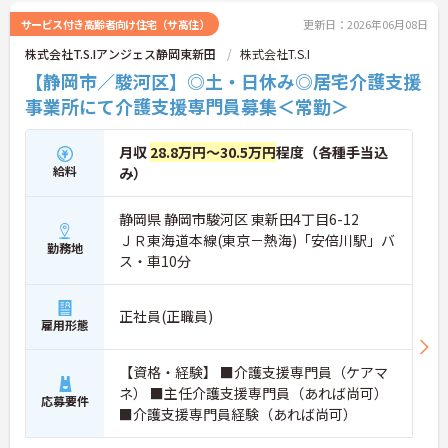
サービス付き高齢者向け住宅（サ高住）
更新日：2026年06月08日
株式会社T.S.Iアンジェス静岡東新田
株式会社T.S.I
【静岡市／駿河区】◎土・日休み◎居宅介護支援
事業所にて介護支援専門員募集＜常勤＞
月収
28.8万円～30.5万円
程度（各種手当込
給料
み）
静岡県 静岡市駿河区 東新田4丁目6-12
ＪＲ東海道本線(東京－熱海)「安倍川駅」バ
勤務地
ス・車10分
正社員(正職員)
雇用形態
【資格・経験】 ■介護支援専門員（ケアマ
ネ） ■主任介護支援専門員（あれば尚可）
応募要件
■介護支援専門員経験（あれば尚可）