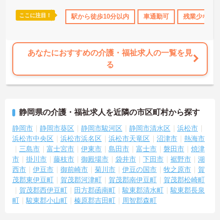
っています。働き方の面では、夜勤明けの翌日が原則として公休と
なるほか、月平均の残業時間も5時間から7時間程度とかなり少なめ
ここに注目！
駅から徒歩10分以内
車通勤可
残業少なめ
です。常勤スタッフの比率が90パーセントを超えているため急な勤
務変更が発生しにくく、あらかじめ決められた訪問予定表に沿って
規則正しく働けます。入職後は現場スタッフによるお一人おひとり
に合わせた個別のOJT研修が実施されます。eラーニングも導入され
あなたにおすすめの介護・福祉求人の一覧を見
ており、多職種と連携しながら専門性を着実に深めていける環境が
る
用意されています。
★おすすめPOINT★
＜個別ＯＪＴとチーム連携で着実に成長！＞
・入職後はお一人おひとりの習熟度に合わせた個別のＯＪＴ研修を
静岡県の介護・福祉求人を近隣の市区町村から探す
実施し、ｅラーニングを用いた学習の機会も提供されます
・施設内には看護師が24時間常駐しており、急変時の対応や専門的
静岡市
静岡市葵区
静岡市駿河区
静岡市清水区
浜松市
な医療処置は看護師が担当するため負担が減ります
浜松市中央区
浜松市浜名区
浜松市天竜区
沼津市
熱海市
・介護スタッフと看護スタッフの比率が1対1で相談しやすく、初任
三島市
富士宮市
伊東市
島田市
富士市
磐田市
焼津
者研修や実務者研修からでも着実に専門性を高められます
市
掛川市
藤枝市
御殿場市
袋井市
下田市
裾野市
湖
＜残業月7時間以下で身体の負担を軽減！＞
西市
伊豆市
御前崎市
菊川市
伊豆の国市
牧之原市
賀
・常勤で働くスタッフの比率が90パーセント以上と高く、急なシフ
茂郡東伊豆町
賀茂郡河津町
賀茂郡南伊豆町
賀茂郡松崎町
ト変更や無理な長時間勤務が発生しにくい人員体制です
・訪問スケジュールに沿って施設内でのケアを行うため、月平均の
賀茂郡西伊豆町
田方郡函南町
駿東郡清水町
駿東郡長泉
残業時間は5時間から7時間程度とかなり少なめに抑えられます
町
駿東郡小山町
榛原郡吉田町
周智郡森町
・夜勤明けの翌日は原則としてお休みとなるシフト編成が組まれて
おり、しっかりと休息を取りながら長期的な就業が可能です