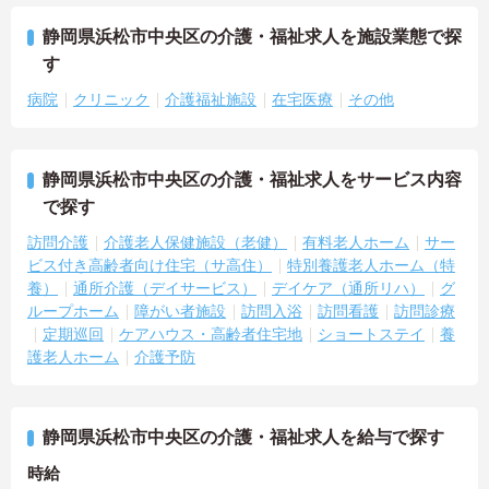
静岡県浜松市中央区の介護・福祉求人を施設業態で探
す
病院
クリニック
介護福祉施設
在宅医療
その他
静岡県浜松市中央区の介護・福祉求人をサービス内容
で探す
訪問介護
介護老人保健施設（老健）
有料老人ホーム
サー
ビス付き高齢者向け住宅（サ高住）
特別養護老人ホーム（特
養）
通所介護（デイサービス）
デイケア（通所リハ）
グ
ループホーム
障がい者施設
訪問入浴
訪問看護
訪問診療
定期巡回
ケアハウス・高齢者住宅地
ショートステイ
養
護老人ホーム
介護予防
静岡県浜松市中央区の介護・福祉求人を給与で探す
時給