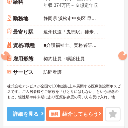
給料
年収 374万円～※想定年収
勤務地
静岡県 浜松市中央区 早出町872-7
最寄り駅
遠州鉄道「曳馬駅」徒歩10分
資格/職種
■介護福祉士、実務者研修、初任者研修 いずれか ※特養、老健、病院、有老などの実務経験1年以上ある方 ※身体介護の経験年以上ある方、機械浴の使用の経験のある方歓迎
雇用形態
契約社員・嘱託社員
サービス
訪問看護
株式会社アンビスが全国で100施設以上を展開する医療施設型ホスピ
スです。ご入居者様やご家族を「ひとりにはしない」という理念の
もと、慢性期や終末期にあり医療依存度の高い方を受け入れ、地域
医療を支える社会的意義の高い事業を推進しています。現場には看
護師が24時間常駐しています。急変時の対応や医療行為は看護師が
担当するため、初任者研修や実務者研修の方も食事介助や入浴介助
詳細を見る
紹介してもらう
無料
などの生活を支えるケアに専念できる環境です。多職種で情報を共
有し、一人で判断を抱え込まないチーム連携の体制がしっかりと整