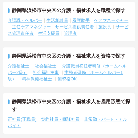
＜評価制度でキャリアアップ＞
・介護福祉士や初任者研修などの資格や実務経験、夜勤回数がしっ
静岡県浜松市中央区の介護・福祉求人を職種で探す
かりと給与に反映されるためモチベーションを維持できます
介護職・ヘルパー
生活相談員
看護助手
ケアマネージャー
・年次を問わずリーダーや主任などのマネジメント職へ昇格する事
主任ケアマネジャー
サービス提供責任者
施設長
サービ
例も多数あり、腰を据えて長期的なキャリア形成が可能です
ス管理責任者
生活支援員
管理者
静岡県浜松市中央区の介護・福祉求人を資格で探す
介護福祉士
社会福祉士
介護職員初任者研修（ホームヘル
パー2級）
社会福祉主事
実務者研修（ホームヘルパー1
級）
精神保健福祉士
無資格OK
静岡県浜松市中央区の介護・福祉求人を雇用形態で探
す
正社員(正職員)
契約社員・嘱託社員
非常勤・パート・アル
バイト