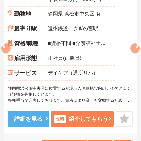
勤務地
静岡県 浜松市中央区 有玉南町1436
最寄り駅
遠州鉄道「さぎの宮駅」徒歩10分
資格/職種
■資格不問 ■介護福祉士・ヘルパー1級・ヘルパー2級又は介護職員初任者研修修了者のいずれかあれば尚可
雇用形態
正社員(正職員)
サービス
デイケア（通所リハ）
静岡県浜松市中央区に位置する介護老人保健施設内のデイケアにて
介護職を募集しています。
各種手当が充実しております。資格により賞与も変動するため、頑
張りをしっかりと還元してくjれる法人です。
残業時間が少ないためワークライフバランス重視の方にもおすすめ
です。
詳細を見る
紹介してもらう
無料
ご興味ある方には、面接対策ポイントなど、さらに詳細をお話しい
たしますのでお気軽にご相談ください。