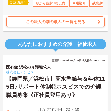
ここに注目！
なめ
託児所・育児補助
駅から徒歩10分以内
年間休日110日以上
車通勤可
高収入
残業少なめ
ボーナス
この法人の別の求人の一覧を見る
あなたにおすすめの介護・福祉求人
更新日：2026年08月06日 求人番号：9835170
医心館 浜松の介護職求人
株式会社アンビス
【静岡県／浜松市】高水準給与＆年休11
5日♪サポート体制◎ホスピスでの介護
職員募集《正社員登用あり》
月収 27.0万円～程度 諸手当込・夜勤4回/月想定