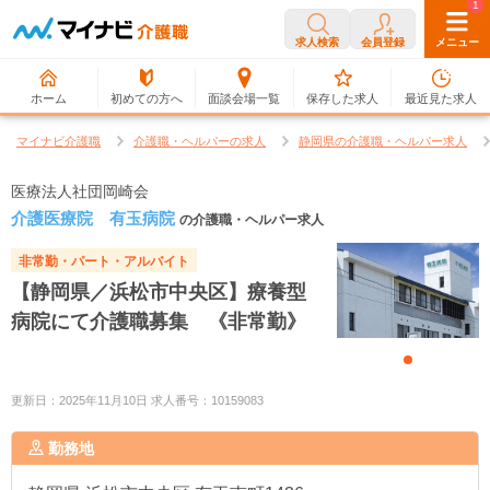
0
1
求人検索
会員登録
メニュー
ホーム
初めての方へ
面談会場一覧
保存した求人
最近見た求人
マイナビ介護職
介護職・ヘルパーの求人
静岡県の介護職・ヘルパー求人
医療法人社団岡崎会
介護医療院 有玉病院
の介護職・ヘルパー求人
非常勤・パート・アルバイト
【静岡県／浜松市中央区】療養型
病院にて介護職募集 《非常勤》
更新日：2025年11月10日 求人番号：10159083
勤務地