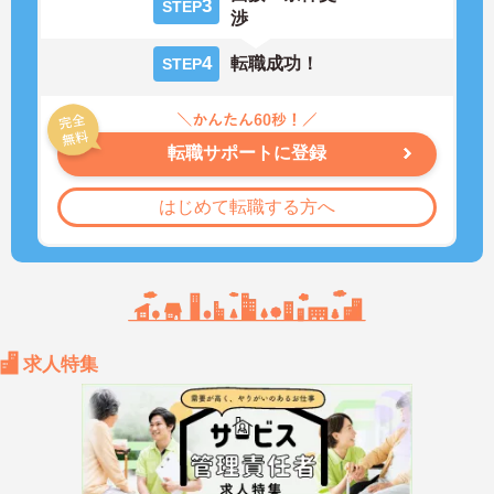
3
STEP
渉
4
転職成功！
STEP
転職サポートに登録
はじめて転職する方へ
求人特集