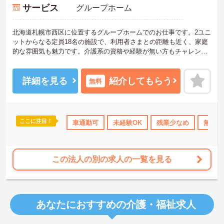
サービス
グループホーム
北海道札幌市西区に位置するグループホームでのお仕事です。2ユニ
ットからなる定員18名の施設で、利用者さまとの距離も近く、家庭
的な雰囲気も魅力です。介護系の資格や経験が無い方もチャレンジ
いただけます。お休みは月9日、残業も少なく、プライベートの時間
も確保しやすいです。ご興味のある方には、面接対策ポイントな
ど、さらに詳細をお話しいたしますのでお気軽にご相談ください！
詳細を見る
紹介してもらう
無料
ここに注目！
K
残業少なめ
無資格OK
車通勤可
オープニングスタッフ募集
未経験OK
残業少なめ
資格取
無資格
この法人の別の求人の一覧を見る
あなたにおすすめの介護・福祉求人