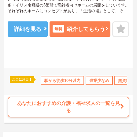
条・イリス南郷通の3箇所で高齢者向けホームの展開をしています。
それぞれのホームにコンセプトがあり、「生活の場」として、その
人らしい暮らしを支えたい、という気持ちを大切にし、ご入居の方
に寄り添うケアを目指しています。また、本当に生涯「安心」して
暮らせる住まいを目指しており、様々な不安を抱える高齢者の生活
詳細を見る
紹介してもらう
無料
サポートをしています。イリス南郷通は、お元気な方から介護が必
要な方まで幅広く入居するサービス付き高齢者向け住宅です。地下
鉄南郷7丁目駅から徒歩3分程度で、通勤アクセスも抜群です。介護
に興味のある方は是非ご連絡ください。
ここに注目！
資格OK
ブランクOK
駅から徒歩10分以内
社会保険完備
交通費支給
残業少なめ
無資格OK
あなたにおすすめの介護・福祉求人の一覧を見
る