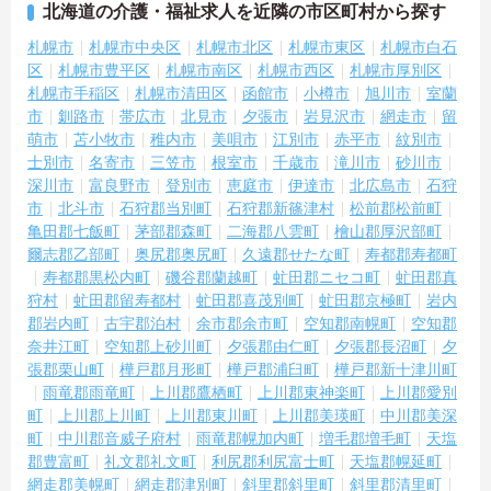
北海道の介護・福祉求人を近隣の市区町村から探す
札幌市
札幌市中央区
札幌市北区
札幌市東区
札幌市白石
区
札幌市豊平区
札幌市南区
札幌市西区
札幌市厚別区
札幌市手稲区
札幌市清田区
函館市
小樽市
旭川市
室蘭
市
釧路市
帯広市
北見市
夕張市
岩見沢市
網走市
留
萌市
苫小牧市
稚内市
美唄市
江別市
赤平市
紋別市
士別市
名寄市
三笠市
根室市
千歳市
滝川市
砂川市
深川市
富良野市
登別市
恵庭市
伊達市
北広島市
石狩
市
北斗市
石狩郡当別町
石狩郡新篠津村
松前郡松前町
亀田郡七飯町
茅部郡森町
二海郡八雲町
檜山郡厚沢部町
爾志郡乙部町
奥尻郡奥尻町
久遠郡せたな町
寿都郡寿都町
寿都郡黒松内町
磯谷郡蘭越町
虻田郡ニセコ町
虻田郡真
狩村
虻田郡留寿都村
虻田郡喜茂別町
虻田郡京極町
岩内
郡岩内町
古宇郡泊村
余市郡余市町
空知郡南幌町
空知郡
奈井江町
空知郡上砂川町
夕張郡由仁町
夕張郡長沼町
夕
張郡栗山町
樺戸郡月形町
樺戸郡浦臼町
樺戸郡新十津川町
雨竜郡雨竜町
上川郡鷹栖町
上川郡東神楽町
上川郡愛別
町
上川郡上川町
上川郡東川町
上川郡美瑛町
中川郡美深
町
中川郡音威子府村
雨竜郡幌加内町
増毛郡増毛町
天塩
郡豊富町
礼文郡礼文町
利尻郡利尻富士町
天塩郡幌延町
網走郡美幌町
網走郡津別町
斜里郡斜里町
斜里郡清里町