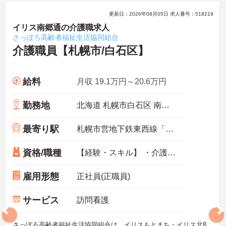
更新日：2026年08月05日 求人番号：518219
イリス南郷通の介護職求人
さっぽろ高齢者福祉生活協同組合
介護職員【札幌市/白石区】
給料
月収 19.1万円～20.6万円
勤務地
北海道 札幌市白石区 南郷通6丁目北2－10
最寄り駅
札幌市営地下鉄東西線「南郷７丁目駅」徒歩3分
資格/職種
【経験・スキル】 ・介護職員初任者研修（旧ホームヘルパー2級以上） ・老人ホーム等の施設系介護職の経験者 ※介護福祉士はなお良し
雇用形態
正社員(正職員)
サービス
訪問看護
さっぽろ高齢者福祉生活協同組合は、イリスもとまち・イリス北8