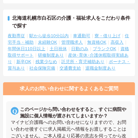
北海道札幌市白石区の介護・福祉求人をこだわり条件
で探す
夜勤専従
駅から徒歩10分以内
車通勤可
寮・借り上げ
住
宅手当・補助
未経験OK
管理職求人
無資格OK
高収入
年間休日110日以上
土日祝休
日勤のみ
ブランクOK
資格
取得サポート
研修制度あり
産休･育休･介護休暇取得実績あ
り
新卒OK
残業少なめ
託児所・育児補助あり
ボーナス・
賞与あり
社会保険完備
交通費支給
退職金制度あり
求人のお問い合わせに関するよくあるご質問
このページから問い合わせをすると、すぐに病院や
施設に個人情報が渡されてしまいますか？
マイナビ介護職へのお問い合わせになりますので、お問
い合わせ後すぐに求人掲載元へ情報をお渡しすることは
ございません。ご本人様より応募の意志を伺ってから改