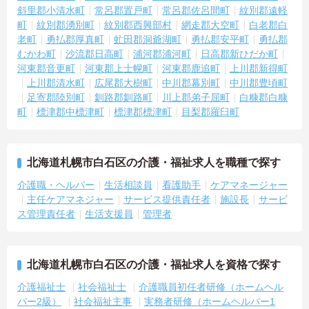
斜里郡小清水町
常呂郡置戸町
常呂郡佐呂間町
紋別郡遠軽
町
紋別郡湧別町
紋別郡西興部村
網走郡大空町
白老郡白
老町
勇払郡厚真町
虻田郡洞爺湖町
勇払郡安平町
勇払郡
むかわ町
沙流郡日高町
浦河郡浦河町
日高郡新ひだか町
河東郡音更町
河東郡上士幌町
河東郡鹿追町
上川郡新得町
上川郡清水町
広尾郡大樹町
中川郡幕別町
中川郡豊頃町
足寄郡陸別町
釧路郡釧路町
川上郡弟子屈町
白糠郡白糠
町
標津郡中標津町
標津郡標津町
目梨郡羅臼町
北海道札幌市白石区の介護・福祉求人を職種で探す
介護職・ヘルパー
生活相談員
看護助手
ケアマネージャー
主任ケアマネジャー
サービス提供責任者
施設長
サービ
ス管理責任者
生活支援員
管理者
北海道札幌市白石区の介護・福祉求人を資格で探す
介護福祉士
社会福祉士
介護職員初任者研修（ホームヘル
パー2級）
社会福祉主事
実務者研修（ホームヘルパー1