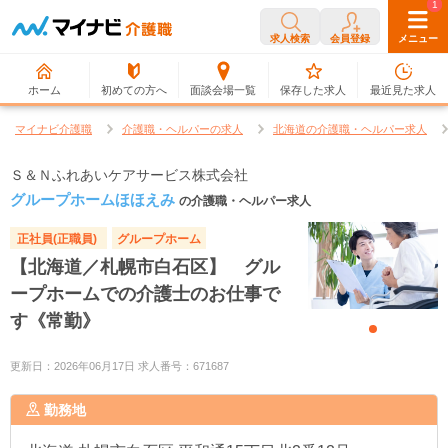
0
1
求人検索
会員登録
メニュー
ホーム
初めての方へ
面談会場一覧
保存した求人
最近見た求人
マイナビ介護職
介護職・ヘルパーの求人
北海道の介護職・ヘルパー求人
Ｓ＆Ｎふれあいケアサービス株式会社
グループホームほほえみ
の介護職・ヘルパー求人
正社員(正職員)
グループホーム
【北海道／札幌市白石区】 グル
ープホームでの介護士のお仕事で
す《常勤》
更新日：2026年06月17日 求人番号：671687
勤務地