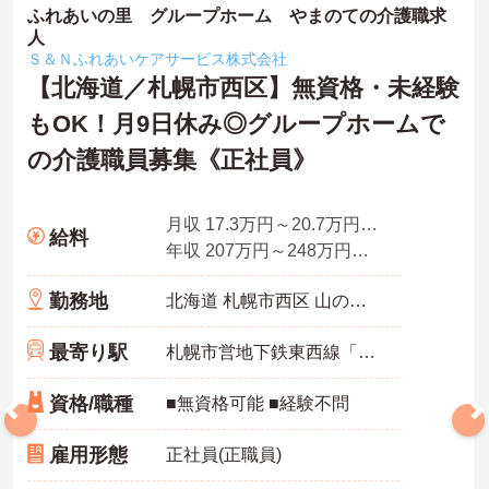
ふれあいの里 グループホーム やまのての介護職求
人
Ｓ＆Ｎふれあいケアサービス株式会社
【北海道／札幌市西区】無資格・未経験
もOK！月9日休み◎グループホームで
の介護職員募集《正社員》
月収 17.3万円～20.7万円程度（諸手当込）
給料
年収 207万円～248万円程度 諸手当込
勤務地
北海道 札幌市西区 山の手6条7丁目2番17号
最寄り駅
札幌市営地下鉄東西線「発寒南駅」徒歩16分
資格/職種
■無資格可能 ■経験不問
雇用形態
正社員(正職員)