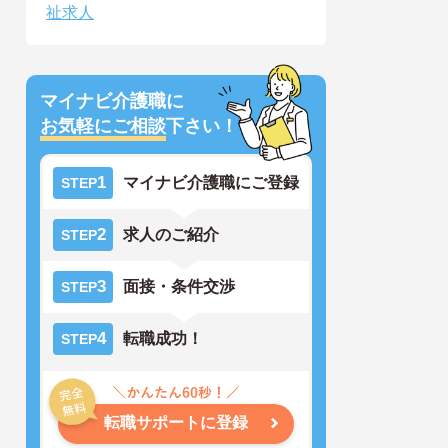
祉求人
マイナビ介護職に
お気軽にご相談
下さい！
1
マイナビ介護職にご登録
STEP
2
求人のご紹介
STEP
3
面接・条件交渉
STEP
4
転職成功！
STEP
転職サポートに登録