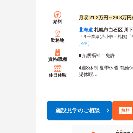
月収 21.2万円～26.3
給料
北海道
札幌市白石区 川下
ＪＲ千歳線(苫小牧－札幌)「
勤務地
MAP
■介護福祉士免許
資格/職種
4週8休制 夏季休暇 有給
児休暇
休日休暇
年間休日日数：122日 夏季休暇日数：2日 初年
度有給日数：
施設見学のご相談
無料