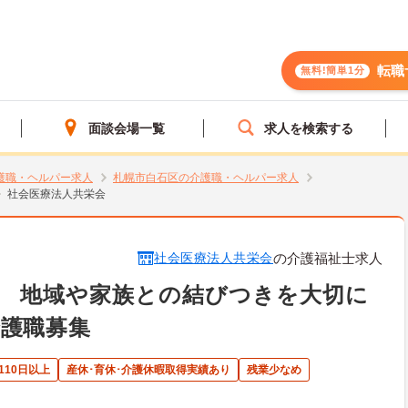
転職
無料!簡単1分
面談会場一覧
求人を検索する
護職・ヘルパー求人
札幌市白石区の介護職・ヘルパー求人
社会医療法人共栄会
社会医療法人共栄会
の介護福祉士求人
】 地域や家族との結びつきを大切に
護職募集
110日以上
産休･育休･介護休暇取得実績あり
残業少なめ