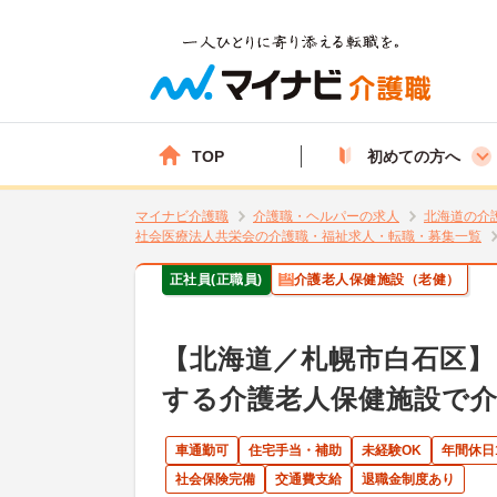
TOP
初めての方へ
マイナビ介護職
介護職・ヘルパーの求人
北海道の介
社会医療法人共栄会の介護職・福祉求人・転職・募集一覧
正社員(正職員)
介護老人保健施設（老健）
【北海道／札幌市白石区
する介護老人保健施設で介
車通勤可
住宅手当・補助
未経験OK
年間休日
社会保険完備
交通費支給
退職金制度あり