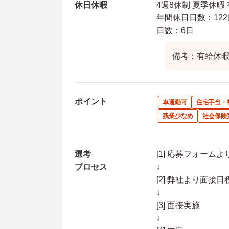
休日休暇
4週8休制 夏季休暇
年間休日日数：122
日数：6日
備考：有給休暇
ポイント
車通勤可
住宅手当・
残業少なめ
社会保険
選考
[1] 応募フォーム
プロセス
↓
[2] 弊社より面
↓
[3] 面接実施
↓