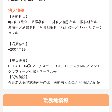
法人情報
【診療科目】
■内科（総合・循環器科）／外科／整形外科／脳神経外科／
皮膚科／泌尿器科／耳鼻咽喉科／放射線科／リハビリテーシ
ョン科
【増床移転】
■2007年1月
【主な設備】
PET-CT／64列マルチスライスCT／1.5テスラMRI／マンモ
グラフィー／心臓カテーテル室
【関連施設】
介護老人保健施設南荘の郷・医療法人孟仁会 摂南総合病院
勤務地情報