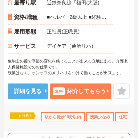
最寄り駅
近鉄奈良線「額田(大阪)駅」徒歩10分
資格/職種
■ヘルパー2級以上 ■経験不問
雇用形態
正社員(正職員)
サービス
デイケア（通所リハ）
生駒山の麓で季節の変化を感じることが出来る立地にある、介護老
人保健施設でのお仕事です。
残業はなく、オンオフのメリハリをつけて働くことが出来ます。
また、最寄り駅より徒歩圏内と、毎日の通勤が楽々なのも嬉しいポ
イントです。
興味をお持ちの方はお気軽にお問い合わせ下さい！
詳細を見る
紹介してもらう
無料
ここに注目！
駅から徒歩10分以内
残業少なめ
住宅手当