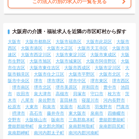
この法人の別の求人の一覧を見る
大阪府の介護・福祉求人を近隣の市区町村から探す
大阪市
大阪市都島区
大阪市福島区
大阪市此花区
大阪市
西区
大阪市港区
大阪市大正区
大阪市天王寺区
大阪市浪
速区
大阪市西淀川区
大阪市東淀川区
大阪市東成区
大阪
市生野区
大阪市旭区
大阪市城東区
大阪市阿倍野区
大阪
市住吉区
大阪市東住吉区
大阪市西成区
大阪市淀川区
大
阪市鶴見区
大阪市住之江区
大阪市平野区
大阪市北区
大
阪市中央区
堺市
堺市堺区
堺市中区
堺市東区
堺市西区
堺市南区
堺市北区
堺市美原区
岸和田市
豊中市
池田
市
吹田市
泉大津市
高槻市
貝塚市
守口市
枚方市
茨
木市
八尾市
泉佐野市
富田林市
寝屋川市
河内長野市
松原市
大東市
和泉市
箕面市
柏原市
羽曳野市
門真市
摂津市
高石市
藤井寺市
東大阪市
泉南市
四條畷市
交野市
大阪狭山市
阪南市
三島郡島本町
豊能郡豊能町
豊能郡能勢町
泉北郡忠岡町
泉南郡熊取町
泉南郡田尻町
泉南郡岬町
南河内郡太子町
南河内郡河南町