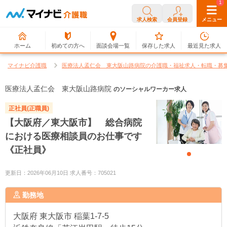
0
1
求人検索
会員登録
メニュー
ホーム
初めての方へ
面談会場一覧
保存した求人
最近見た求人
マイナビ介護職
医療法人孟仁会 東大阪山路病院の介護職・福祉求人・転職・募
医療法人孟仁会 東大阪山路病院
のソーシャルワーカー求人
正社員(正職員)
【大阪府／東大阪市】 総合病院
における医療相談員のお仕事です
《正社員》
更新日：2026年06月10日 求人番号：705021
勤務地
大阪府
東大阪市 稲葉1-7-5