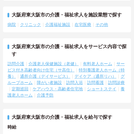
大阪府東大阪市の介護・福祉求人を施設業態で探す
病院
クリニック
介護福祉施設
在宅医療
その他
大阪府東大阪市の介護・福祉求人をサービス内容で探
す
訪問介護
介護老人保健施設（老健）
有料老人ホーム
サー
ビス付き高齢者向け住宅（サ高住）
特別養護老人ホーム（特
養）
通所介護（デイサービス）
デイケア（通所リハ）
グ
ループホーム
障がい者施設
訪問入浴
訪問看護
訪問診療
定期巡回
ケアハウス・高齢者住宅地
ショートステイ
養
護老人ホーム
介護予防
大阪府東大阪市の介護・福祉求人を給与で探す
時給