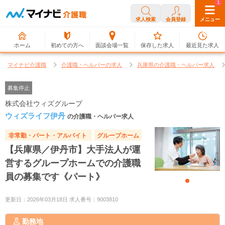
0
1
求人検索
会員登録
メニュー
ホーム
初めての方へ
面談会場一覧
保存した求人
最近見た求人
マイナビ介護職
介護職・ヘルパーの求人
兵庫県の介護職・ヘルパー求人
募集停止
株式会社ウィズグループ
ウィズライフ伊丹
の介護職・ヘルパー求人
非常勤・パート・アルバイト
グループホーム
【兵庫県／伊丹市】大手法人が運
営するグループホームでの介護職
員の募集です《パート》
更新日：2026年03月18日 求人番号：9003810
勤務地