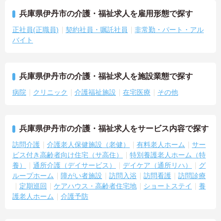
兵庫県伊丹市の介護・福祉求人を雇用形態で探す
正社員(正職員)
契約社員・嘱託社員
非常勤・パート・アル
バイト
兵庫県伊丹市の介護・福祉求人を施設業態で探す
病院
クリニック
介護福祉施設
在宅医療
その他
兵庫県伊丹市の介護・福祉求人をサービス内容で探す
訪問介護
介護老人保健施設（老健）
有料老人ホーム
サー
ビス付き高齢者向け住宅（サ高住）
特別養護老人ホーム（特
養）
通所介護（デイサービス）
デイケア（通所リハ）
グ
ループホーム
障がい者施設
訪問入浴
訪問看護
訪問診療
定期巡回
ケアハウス・高齢者住宅地
ショートステイ
養
護老人ホーム
介護予防