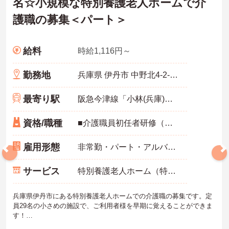
名☆小規模な特別養護老人ホームで介
護職の募集＜パート＞
給料
時給1,116円～
勤務地
兵庫県 伊丹市 中野北4-2-11 中野ぬくもりの郷
最寄り駅
阪急今津線「小林(兵庫)駅」バス・車12分
資格/職種
■介護職員初任者研修（ヘルパー2級）、実務者研修（ヘルパー1級） いずれか必須
雇用形態
非常勤・パート・アルバイト
サービス
特別養護老人ホーム（特養）
兵庫県伊丹市にある特別養護老人ホームでの介護職の募集です。定
員29名の小さめの施設で、ご利用者様を早期に覚えることができま
す！
入浴介助がメインで覚えることが多すぎないため、ご経験の浅い方