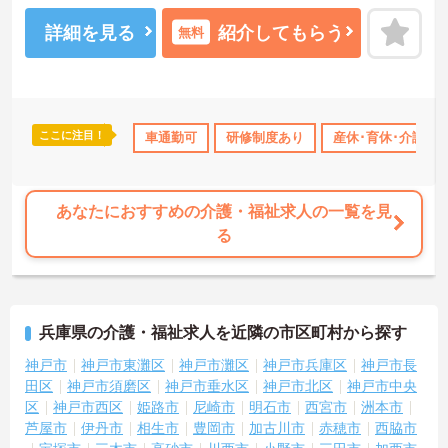
も安心してご就業いただけます。
ご興味のある方には、面接対策ポイントなど、さらに詳細をご案内
詳細を見る
紹介してもらう
無料
しますのでお気軽にご相談ください！
ここに注目！
あり
産休･育休･介護休暇取得実績あり
車通勤可
研修制度あり
ボーナス・賞与あり
産休･育休･介護休
社会
あなたにおすすめの介護・福祉求人の一覧を見
る
兵庫県の介護・福祉求人を近隣の市区町村から探す
神戸市
神戸市東灘区
神戸市灘区
神戸市兵庫区
神戸市長
田区
神戸市須磨区
神戸市垂水区
神戸市北区
神戸市中央
区
神戸市西区
姫路市
尼崎市
明石市
西宮市
洲本市
芦屋市
伊丹市
相生市
豊岡市
加古川市
赤穂市
西脇市