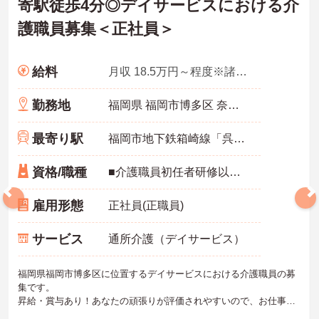
寄駅徒歩4分◎デイサービスにおける介
護職員募集＜正社員＞
給料
月収 18.5万円～程度※諸手当込み
勤務地
福岡県 福岡市博多区 奈良屋町8-19 1F
最寄り駅
福岡市地下鉄箱崎線「呉服町(福岡)駅」徒歩4分
資格/職種
■介護職員初任者研修以上必須 ■経験不問
雇用形態
正社員(正職員)
サービス
通所介護（デイサービス）
福岡県福岡市博多区に位置するデイサービスにおける介護職員の募
集です。
昇給・賞与あり！あなたの頑張りが評価されやすいので、お仕事の
モチベーションアップにもつながります♪