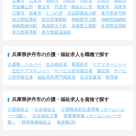
宝塚市
三木市
高砂市
川西市
小野市
三田市
加西市
丹波篠山市
養父市
丹波市
南あわじ市
朝来市
淡路市
宍粟市
加東市
たつの市
川辺郡猪名川町
多可郡多可町
加古郡稲美町
加古郡播磨町
神崎郡市川町
神崎郡福崎町
神崎郡神河町
揖保郡太子町
赤穂郡上郡町
佐用郡佐用町
美方郡香美町
美方郡新温泉町
兵庫県伊丹市の介護・福祉求人を職種で探す
介護職・ヘルパー
生活相談員
看護助手
ケアマネージャー
主任ケアマネジャー
サービス提供責任者
施設長
サービ
ス管理責任者
福祉用具専門相談員
生活支援員
管理者
兵庫県伊丹市の介護・福祉求人を資格で探す
介護福祉士
社会福祉士
介護職員初任者研修（ホームヘル
パー2級）
社会福祉主事
実務者研修（ホームヘルパー1
級）
精神保健福祉士
無資格OK