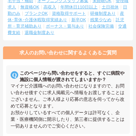
宅手当・補助
オープニングスタッフ募集
未経験OK
管理職
求人
無資格OK
高収入
年間休日110日以上
土日祝休
日
勤のみ
ブランクOK
資格取得サポート
研修制度あり
産
休･育休･介護休暇取得実績あり
新卒OK
残業少なめ
託児
所・育児補助あり
ボーナス・賞与あり
社会保険完備
交通
費支給
退職金制度あり
求人のお問い合わせに関するよくあるご質問
このページから問い合わせをすると、すぐに病院や
施設に個人情報が渡されてしまいますか？
マイナビ介護職へのお問い合わせになりますので、お問
い合わせ後すぐに求人掲載元へ情報をお渡しすることは
ございません。ご本人様より応募の意志を伺ってから改
めて応募となります。
お預かりしているすべての個人データは許可なく、企
業・医療機関側に開示したり、第三者に提供することは
一切ありませんのでご安心ください。