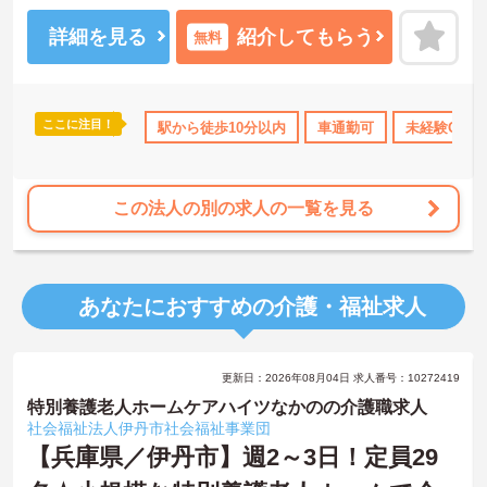
育児休業・介護休業取得実績あり！長く勤めやすい環境が整ってい
ます◎
詳細を見る
紹介してもらう
無料
ご興味のある方には面接ポイントをお伝えしますので、お気軽にお
問い合わせください！
ここに注目！
ート
産休･育休･介護休暇取得実績あり
駅から徒歩10分以内
社会保険完備
車通勤可
未経験OK
交通費支
この法人の別の求人の一覧を見る
あなたにおすすめの介護・福祉求人
更新日：2026年08月04日 求人番号：10272419
特別養護老人ホームケアハイツなかのの介護職求人
社会福祉法人伊丹市社会福祉事業団
【兵庫県／伊丹市】週2～3日！定員29