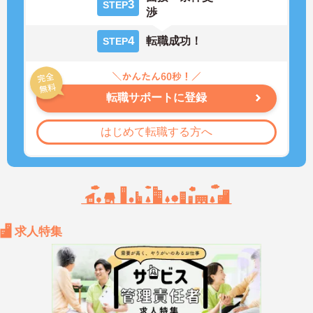
3
STEP
渉
4
転職成功！
STEP
転職サポートに登録
はじめて転職する方へ
求人特集