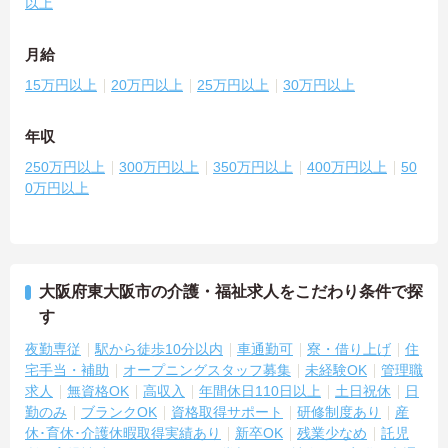
以上
月給
15万円以上
20万円以上
25万円以上
30万円以上
年収
250万円以上
300万円以上
350万円以上
400万円以上
50
0万円以上
大阪府東大阪市の介護・福祉求人をこだわり条件で探
す
夜勤専従
駅から徒歩10分以内
車通勤可
寮・借り上げ
住
宅手当・補助
オープニングスタッフ募集
未経験OK
管理職
求人
無資格OK
高収入
年間休日110日以上
土日祝休
日
勤のみ
ブランクOK
資格取得サポート
研修制度あり
産
休･育休･介護休暇取得実績あり
新卒OK
残業少なめ
託児