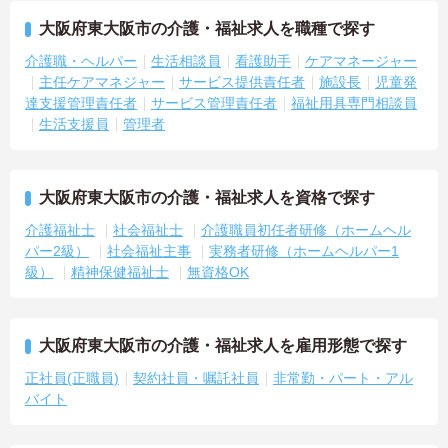
大阪府東大阪市の介護・福祉求人を職種で探す
介護職・ヘルパー
生活相談員
看護助手
ケアマネージャー
主任ケアマネジャー
サービス提供責任者
施設長
児童発
達支援管理責任者
サービス管理責任者
福祉用具専門相談員
生活支援員
管理者
大阪府東大阪市の介護・福祉求人を資格で探す
介護福祉士
社会福祉士
介護職員初任者研修（ホームヘル
パー2級）
社会福祉主事
実務者研修（ホームヘルパー1
級）
精神保健福祉士
無資格OK
大阪府東大阪市の介護・福祉求人を雇用形態で探す
正社員(正職員)
契約社員・嘱託社員
非常勤・パート・アル
バイト