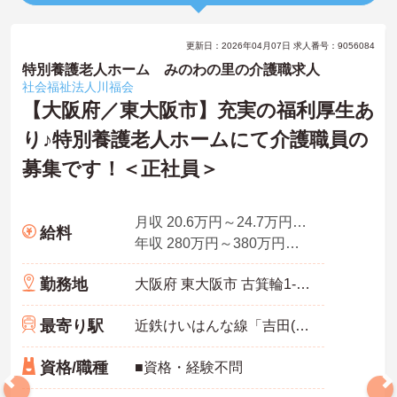
更新日：2026年04月07日 求人番号：9056084
特別養護老人ホーム みのわの里の介護職求人
社会福祉法人川福会
【大阪府／東大阪市】充実の福利厚生あ
り♪特別養護老人ホームにて介護職員の
募集です！＜正社員＞
月収 20.6万円～24.7万円程度※諸手当込 （経験・能力を考慮） ◆職務、処遇改善、特定処遇支援、処遇改善支援、介護福祉士資格手
給料
年収 280万円～380万円程度
勤務地
大阪府 東大阪市 古箕輪1-3-28
最寄り駅
近鉄けいはんな線「吉田(大阪)駅」徒歩10分
資格/職種
■資格・経験不問