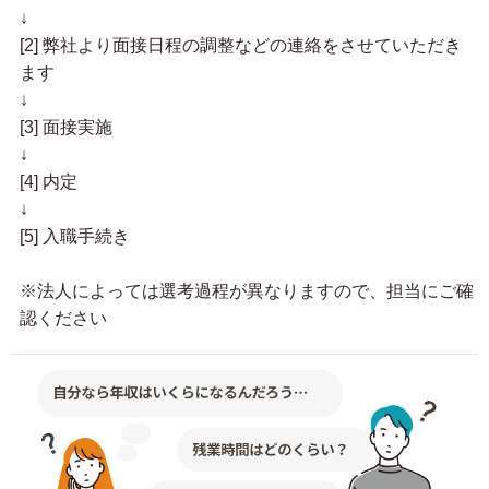
↓
[2] 弊社より面接日程の調整などの連絡をさせていただき
ます
↓
[3] 面接実施
↓
[4] 内定
↓
[5] 入職手続き
※法人によっては選考過程が異なりますので、担当にご確
認ください