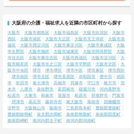
大阪府の介護・福祉求人を近隣の市区町村から探す
大阪市
大阪市都島区
大阪市福島区
大阪市此花区
大阪市
西区
大阪市港区
大阪市大正区
大阪市天王寺区
大阪市浪
速区
大阪市西淀川区
大阪市東淀川区
大阪市東成区
大阪
市生野区
大阪市旭区
大阪市城東区
大阪市阿倍野区
大阪
市住吉区
大阪市東住吉区
大阪市西成区
大阪市淀川区
大
阪市鶴見区
大阪市住之江区
大阪市平野区
大阪市北区
大
阪市中央区
堺市
堺市堺区
堺市中区
堺市東区
堺市西区
堺市南区
堺市北区
堺市美原区
岸和田市
豊中市
池田
市
吹田市
泉大津市
高槻市
貝塚市
守口市
枚方市
茨
木市
八尾市
泉佐野市
富田林市
寝屋川市
河内長野市
松原市
大東市
和泉市
箕面市
柏原市
羽曳野市
門真市
摂津市
高石市
藤井寺市
東大阪市
泉南市
四條畷市
交野市
大阪狭山市
阪南市
三島郡島本町
豊能郡豊能町
豊能郡能勢町
泉北郡忠岡町
泉南郡熊取町
泉南郡田尻町
泉南郡岬町
南河内郡太子町
南河内郡河南町