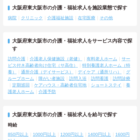
大阪府東大阪市の介護・福祉求人を施設業態で探す
病院
クリニック
介護福祉施設
在宅医療
その他
大阪府東大阪市の介護・福祉求人をサービス内容で探
す
訪問介護
介護老人保健施設（老健）
有料老人ホーム
サー
ビス付き高齢者向け住宅（サ高住）
特別養護老人ホーム（特
養）
通所介護（デイサービス）
デイケア（通所リハ）
グ
ループホーム
障がい者施設
訪問入浴
訪問看護
訪問診療
定期巡回
ケアハウス・高齢者住宅地
ショートステイ
養
護老人ホーム
介護予防
大阪府東大阪市の介護・福祉求人を給与で探す
時給
850円以上
1000円以上
1200円以上
1400円以上
1600円