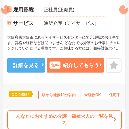
雇用形態
正社員(正職員)
サービス
通所介護（デイサービス）
大阪府東大阪市にあるデイサービスセンターにて介護職のお仕事で
す。資格や経験などは問いません!どなたでも介護のお仕事にチャレ
ンジしていただける環境です。ご興味ある方には、面接対策ポイン
トなど、さらに詳細をお話しいたしますのでお気軽にご相談くださ
い。
詳細を見る
紹介してもらう
無料
ここに注目！
当・補助
年間休日110日以上
駅から徒歩10分以内
資格取得サポート
未経験OK
研修制度あり
住宅手当・
あなたにおすすめの介護・福祉求人の一覧を見
る