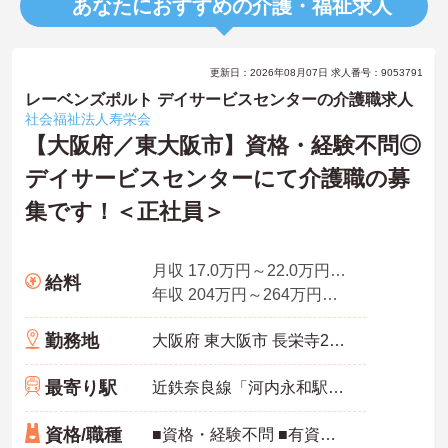
あなたにおすすめの介護・福祉求人
更新日：2026年08月07日 求人番号：9053791
レーベンズポルト デイサービスセンターの介護職求人
社会福祉法人寿栄会
【大阪府／東大阪市】資格・経験不問◎
デイサービスセンターにて介護職の募
集です！＜正社員＞
月収 17.0万円～22.0万円程度
給料
年収 204万円～264万円程度※月収×12ヶ月
勤務地
大阪府 東大阪市 長栄寺21番24号
最寄り駅
近鉄奈良線「河内永和駅」徒歩5分
資格/職種
■資格・経験不問 ■有資格者、経験者歓迎