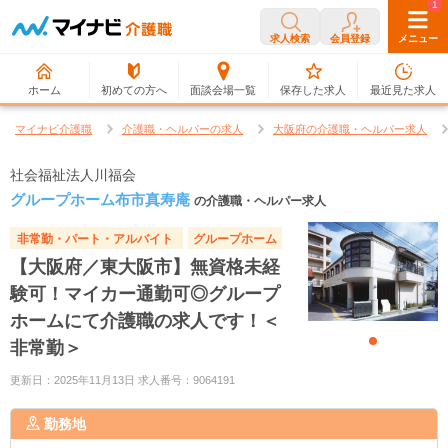
0
1
求人検索
会員登録
メニュー
ホーム
初めての方へ
面談会場一覧
保存した求人
最近見た求人
マイナビ介護職
介護職・ヘルパーの求人
大阪府の介護職・ヘルパー求人
社会福祉法人川福会
グループホーム布市真寿庵
の介護職・ヘルパー求人
非常勤・パート・アルバイト
グループホーム
【大阪府／東大阪市】無資格未経
験可！マイカー通勤可◎グループ
ホームにて介護職の求人です！＜
非常勤＞
更新日：2025年11月13日 求人番号：9064191
勤務地