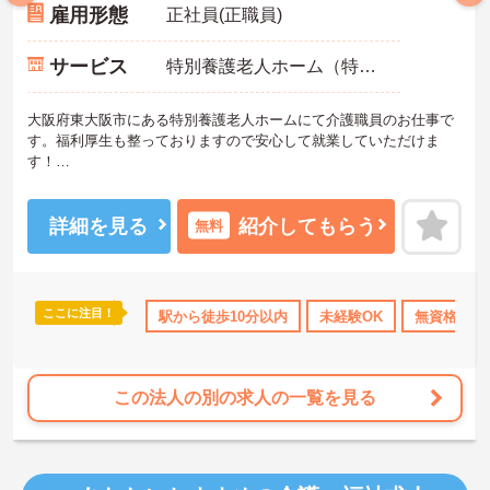
雇用形態
正社員(正職員)
サービス
特別養護老人ホーム（特養）
大阪府東大阪市にある特別養護老人ホームにて介護職員のお仕事で
す。福利厚生も整っておりますので安心して就業していただけま
す！
ご興味ある方には、面接対策ポイントなど、さらに詳細をお話しい
たしますのでお気軽にご相談ください。
詳細を見る
紹介してもらう
無料
ここに注目！
得サポート
研修制度あり
駅から徒歩10分以内
産休･育休･介護休暇取得実績あり
未経験OK
無資格OK
社会
この法人の別の求人の一覧を見る