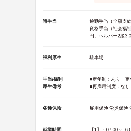
諸手当
通勤手当（全額支
資格手当（社会福祉士 
円、ヘルパー2級3,0
福利厚生
駐車場
手当/福利
■定年制：あり 定年
厚生備考
■再雇用制度：なし
各種保険
雇用保険 労災保険
就業時間
【1】：07:00～16: