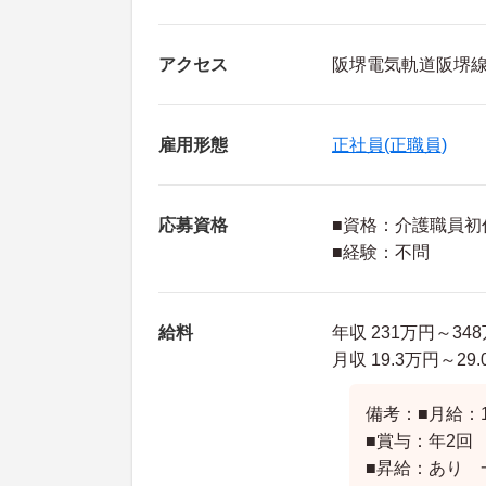
アクセス
阪堺電気軌道阪堺線
雇用形態
正社員(正職員)
応募資格
■資格：介護職員初
■経験：不問
給料
年収 231万円～34
月収 19.3万円～2
備考：■月給：193
■賞与：年2回 
■昇給：あり 一月