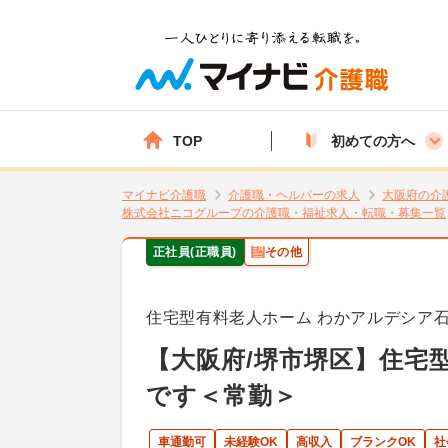
TOP
初めての方へ
マイナビ介護職
介護職・ヘルパーの求人
大阪府の介
株式会社ニコグループの介護職・福祉求人・転職・募集一覧
正社員(正職員)
その他
住宅型有料老人ホーム わかアルデシア
【大阪府/堺市堺区】住宅
です＜常勤＞
車通勤可
未経験OK
高収入
ブランクOK
社