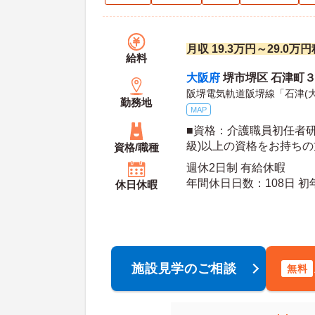
月収 19.3万円～29.0万
給料
大阪府
堺市堺区 石津町
阪堺電気軌道阪堺線「石津(大
勤務地
MAP
■資格：介護職員初任者研
級)以上の資格をお持ちの
資格/職種
週休2日制 有給休暇
年間休日日数：108日 初年度有給日数：10日 最
休日休暇
大有給日数：20日
施設見学のご相談
無料