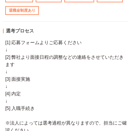
退職金制度あり
選考プロセス
[1] 応募フォームよりご応募ください
↓
[2] 弊社より面接日程の調整などの連絡をさせていただき
ます
↓
[3] 面接実施
↓
[4] 内定
↓
[5] 入職手続き
※法人によっては選考過程が異なりますので、担当にご確
認ください