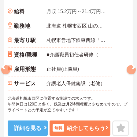
給料
月収 15.2万円～21.4万円程度 諸手当込
勤務地
北海道 札幌市西区 山の手4条5丁目3番1号
最寄り駅
札幌市営地下鉄東西線「琴似(札幌市営)駅」徒歩15分
資格/職種
■介護職員初任者研修（ヘルパー2級）以上
雇用形態
正社員(正職員)
サービス
介護老人保健施設（老健）
北海道札幌市西区に位置する施設での求人です。
年間休日は120日と多く、残業は月2時間程度と少なめですので、プ
ライベートとの予定が立てやすいです！
また、託児所完備されていますので、お子様がいらっしゃる方でも
安心してご就業していただけます。
賞与は3.43ヵ月分実績と頑張りを評価していただけます。
詳細を見る
紹介してもらう
無料
ご興味のある方には、面接対策ポイントなど、さらに詳細をお話し