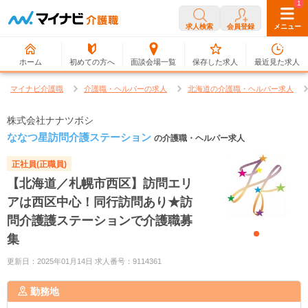
0
1
求人検索
会員登録
メニュー
ホーム
初めての方へ
面談会場一覧
保存した求人
最近見た求人
マイナビ介護職
介護職・ヘルパーの求人
北海道の介護職・ヘルパー求人
株式会社ナナツボシ
ななつ星訪問介護ステーション
の介護職・ヘルパー求人
正社員(正職員)
【北海道／札幌市西区】訪問エリ
アは西区中心！同行訪問あり★訪
問介護護ステーションで介護職募
集
更新日：2025年01月14日 求人番号：9114361
勤務地