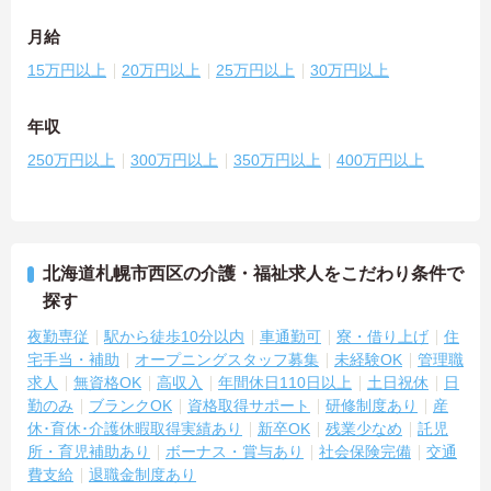
月給
15万円以上
20万円以上
25万円以上
30万円以上
年収
250万円以上
300万円以上
350万円以上
400万円以上
北海道札幌市西区の介護・福祉求人をこだわり条件で
探す
夜勤専従
駅から徒歩10分以内
車通勤可
寮・借り上げ
住
宅手当・補助
オープニングスタッフ募集
未経験OK
管理職
求人
無資格OK
高収入
年間休日110日以上
土日祝休
日
勤のみ
ブランクOK
資格取得サポート
研修制度あり
産
休･育休･介護休暇取得実績あり
新卒OK
残業少なめ
託児
所・育児補助あり
ボーナス・賞与あり
社会保険完備
交通
費支給
退職金制度あり