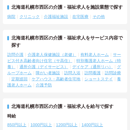
北海道札幌市西区の介護・福祉求人を施設業態で探す
病院
クリニック
介護福祉施設
在宅医療
その他
北海道札幌市西区の介護・福祉求人をサービス内容で
探す
訪問介護
介護老人保健施設（老健）
有料老人ホーム
サー
ビス付き高齢者向け住宅（サ高住）
特別養護老人ホーム（特
養）
通所介護（デイサービス）
デイケア（通所リハ）
グ
ループホーム
障がい者施設
訪問入浴
訪問看護
訪問診療
定期巡回
ケアハウス・高齢者住宅地
ショートステイ
養
護老人ホーム
介護予防
北海道札幌市西区の介護・福祉求人を給与で探す
時給
850円以上
1000円以上
1200円以上
1400円以上