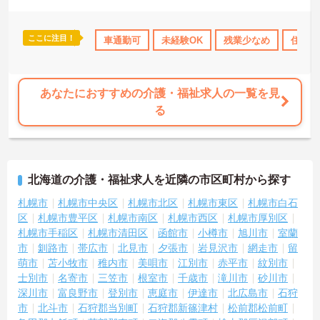
いたしますので、お気軽にご相談ください。
ここに注目！
なめ
産休･育休･介護休暇取得実績あり
車通勤可
未経験OK
社会保険完備
残業少なめ
交通費支給
住宅手
あなたにおすすめの介護・福祉求人の一覧を見
る
北海道の介護・福祉求人を近隣の市区町村から探す
札幌市
札幌市中央区
札幌市北区
札幌市東区
札幌市白石
区
札幌市豊平区
札幌市南区
札幌市西区
札幌市厚別区
札幌市手稲区
札幌市清田区
函館市
小樽市
旭川市
室蘭
市
釧路市
帯広市
北見市
夕張市
岩見沢市
網走市
留
萌市
苫小牧市
稚内市
美唄市
江別市
赤平市
紋別市
士別市
名寄市
三笠市
根室市
千歳市
滝川市
砂川市
深川市
富良野市
登別市
恵庭市
伊達市
北広島市
石狩
市
北斗市
石狩郡当別町
石狩郡新篠津村
松前郡松前町