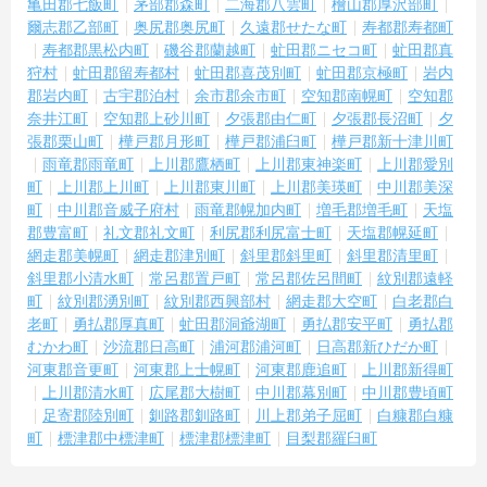
亀田郡七飯町
茅部郡森町
二海郡八雲町
檜山郡厚沢部町
爾志郡乙部町
奥尻郡奥尻町
久遠郡せたな町
寿都郡寿都町
寿都郡黒松内町
磯谷郡蘭越町
虻田郡ニセコ町
虻田郡真
狩村
虻田郡留寿都村
虻田郡喜茂別町
虻田郡京極町
岩内
郡岩内町
古宇郡泊村
余市郡余市町
空知郡南幌町
空知郡
奈井江町
空知郡上砂川町
夕張郡由仁町
夕張郡長沼町
夕
張郡栗山町
樺戸郡月形町
樺戸郡浦臼町
樺戸郡新十津川町
雨竜郡雨竜町
上川郡鷹栖町
上川郡東神楽町
上川郡愛別
町
上川郡上川町
上川郡東川町
上川郡美瑛町
中川郡美深
町
中川郡音威子府村
雨竜郡幌加内町
増毛郡増毛町
天塩
郡豊富町
礼文郡礼文町
利尻郡利尻富士町
天塩郡幌延町
網走郡美幌町
網走郡津別町
斜里郡斜里町
斜里郡清里町
斜里郡小清水町
常呂郡置戸町
常呂郡佐呂間町
紋別郡遠軽
町
紋別郡湧別町
紋別郡西興部村
網走郡大空町
白老郡白
老町
勇払郡厚真町
虻田郡洞爺湖町
勇払郡安平町
勇払郡
むかわ町
沙流郡日高町
浦河郡浦河町
日高郡新ひだか町
河東郡音更町
河東郡上士幌町
河東郡鹿追町
上川郡新得町
上川郡清水町
広尾郡大樹町
中川郡幕別町
中川郡豊頃町
足寄郡陸別町
釧路郡釧路町
川上郡弟子屈町
白糠郡白糠
町
標津郡中標津町
標津郡標津町
目梨郡羅臼町