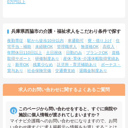
0万円以上
兵庫県西脇市の介護・福祉求人をこだわり条件で探す
夜勤専従
駅から徒歩10分以内
車通勤可
寮・借り上げ
住
宅手当・補助
未経験OK
管理職求人
無資格OK
高収入
年間休日110日以上
土日祝休
日勤のみ
ブランクOK
資格
取得サポート
研修制度あり
産休･育休･介護休暇取得実績あ
り
新卒OK
残業少なめ
託児所・育児補助あり
ボーナス・
賞与あり
社会保険完備
交通費支給
退職金制度あり
求人のお問い合わせに関するよくあるご質問
このページから問い合わせをすると、すぐに病院や
施設に個人情報が渡されてしまいますか？
マイナビ介護職へのお問い合わせになりますので、お問
い合わせ後すぐに求人掲載元へ情報をお渡しすることは