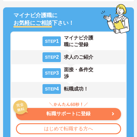
マイナビ介護職に
お気軽にご相談
下さい！
マイナビ介護
1
STEP
職にご登録
2
求人のご紹介
STEP
面接・条件交
3
STEP
渉
4
転職成功！
STEP
転職サポートに登録
はじめて転職する方へ