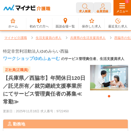
0
1
求人検索
会員登録
メニュー
ホーム
初めての方へ
面談会場一覧
保存した求人
最近見た求人
マイナビ介護職
生活支援員の求人
兵庫県の生活支援員求人
西脇市の生
特定非営利活動法人ゆめみらい西脇
ワークショップゆめふぁーむ
のサービス管理責任者、生活支援員求人
正社員(正職員)
【兵庫県／西脇市】年間休日120日
／託児所有／就労継続支援事業所
にてサービス管理責任者の募集≪
常勤≫
更新日：2025年11月18日 求人番号：9722450
勤務地