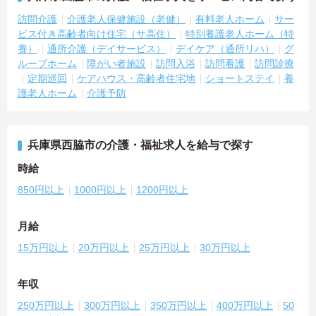
訪問介護
介護老人保健施設（老健）
有料老人ホーム
サー
ビス付き高齢者向け住宅（サ高住）
特別養護老人ホーム（特
養）
通所介護（デイサービス）
デイケア（通所リハ）
グ
ループホーム
障がい者施設
訪問入浴
訪問看護
訪問診療
定期巡回
ケアハウス・高齢者住宅地
ショートステイ
養
護老人ホーム
介護予防
兵庫県西脇市の介護・福祉求人を給与で探す
時給
850円以上
1000円以上
1200円以上
月給
15万円以上
20万円以上
25万円以上
30万円以上
年収
250万円以上
300万円以上
350万円以上
400万円以上
50