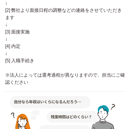
↓
[2] 弊社より面接日程の調整などの連絡をさせていただき
ます
↓
[3] 面接実施
↓
[4] 内定
↓
[5] 入職手続き
※法人によっては選考過程が異なりますので、担当にご確
認ください