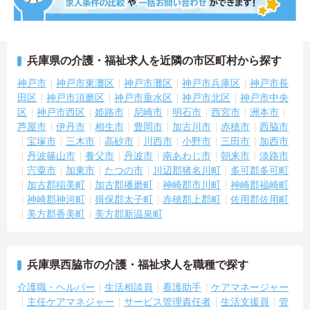
兵庫県の介護・福祉求人を近隣の市区町村から探す
神戸市
神戸市東灘区
神戸市灘区
神戸市兵庫区
神戸市長
田区
神戸市須磨区
神戸市垂水区
神戸市北区
神戸市中央
区
神戸市西区
姫路市
尼崎市
明石市
西宮市
洲本市
芦屋市
伊丹市
相生市
豊岡市
加古川市
赤穂市
西脇市
宝塚市
三木市
高砂市
川西市
小野市
三田市
加西市
丹波篠山市
養父市
丹波市
南あわじ市
朝来市
淡路市
宍粟市
加東市
たつの市
川辺郡猪名川町
多可郡多可町
加古郡稲美町
加古郡播磨町
神崎郡市川町
神崎郡福崎町
神崎郡神河町
揖保郡太子町
赤穂郡上郡町
佐用郡佐用町
美方郡香美町
美方郡新温泉町
兵庫県西脇市の介護・福祉求人を職種で探す
介護職・ヘルパー
生活相談員
看護助手
ケアマネージャー
主任ケアマネジャー
サービス管理責任者
生活支援員
管