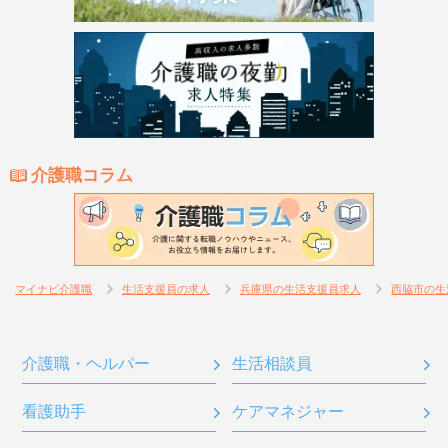
介護職コラム
マイナビ介護職
生活支援員の求人
兵庫県の生活支援員求人
西脇市の生
介護職・ヘルパー
生活相談員
看護助手
ケアマネジャー