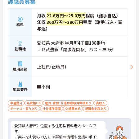
護職員募集
月収
22.6万円～25.0万円
程度（諸手当込）
年収
360万円～390万円
程度（諸手当込・賞
給料
与込）
愛知県 大府市 半月町4丁目188番地
勤務地
ＪＲ武豊線「尾張森岡駅」バス・車9分
正社員(正職員)
雇用形態
■不問
応募要件
車通勤可
無資格OK
産休･育休･介護休暇取得実績あり
高収入
ボーナス・賞与あり
社会保険完備
交通費支給
退職金制度あり
愛知県大府市に位置する住宅型有料老人ホームで
す。
ご興味をお持ちの方には詳細の情報や面接のポイン