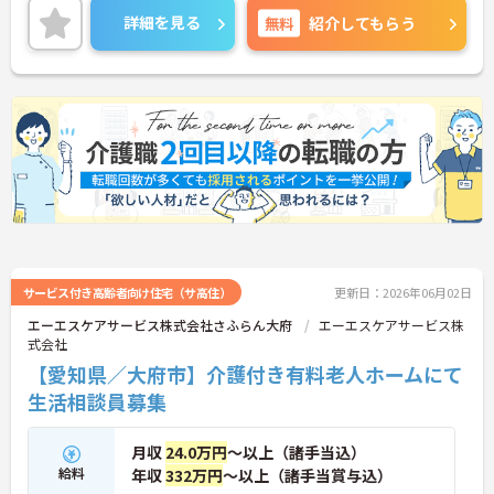
場所に位置し、マイカー通勤も可能ですので遠方に
詳細を見る
無料
紹介してもらう
お住まいの方でも通うことができます。
興味のある方は是非ご応募ください。
サービス付き高齢者向け住宅（サ高住）
更新日：2026年06月02日
エーエスケアサービス株式会社さふらん大府
エーエスケアサービス株
式会社
【愛知県／大府市】介護付き有料老人ホームにて
生活相談員募集
月収
24.0万円
～以上（諸手当込）
給料
年収
332万円
～以上（諸手当賞与込）