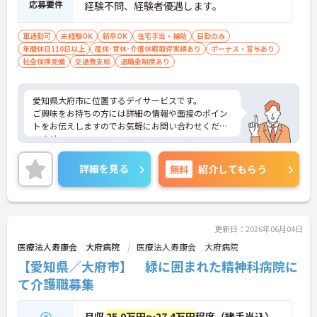
応募要件
経験不問、経験者優遇します。
車通勤可
未経験OK
新卒OK
住宅手当・補助
日勤のみ
年間休日110日以上
産休･育休･介護休暇取得実績あり
ボーナス・賞与あり
社会保険完備
交通費支給
退職金制度あり
愛知県大府市に位置するデイサービスです。
ご興味をお持ちの方には詳細の情報や面接のポイン
トをお伝えしますのでお気軽にお問い合わせくださ
いませ。
詳細を見る
無料
紹介してもらう
更新日：2026年06月04日
医療法人寿康会 大府病院
医療法人寿康会 大府病院
【愛知県／大府市】 緑に囲まれた精神科病院に
て介護職募集
月収
25.0万円～27.4万円
程度（諸手当込）