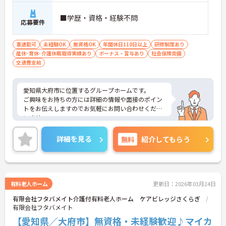
■学歴・資格・経験不問
応募要件
車通勤可
未経験OK
無資格OK
年間休日110日以上
研修制度あり
産休･育休･介護休暇取得実績あり
ボーナス・賞与あり
社会保険完備
交通費支給
愛知県大府市に位置するグループホームです。
ご興味をお持ちの方には詳細の情報や面接のポイン
トをお伝えしますのでお気軽にお問い合わせくださ
いませ。
詳細を見る
無料
紹介してもらう
有料老人ホーム
更新日：2026年03月24日
有限会社フタバメイト介護付有料老人ホーム ケアビレッジさくらぎ
有限会社フタバメイト
【愛知県／大府市】無資格・未経験歓迎♪マイカ