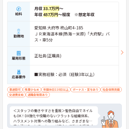
月収
33.7万円
～
給料
年収
457万円
～程度 ※想定年収
愛知県 大府市 柊山町4-185
ＪＲ東海道本線(熱海－米原)「大府駅」バ
勤務地
ス・車5分
正社員(正職員)
雇用形態
■実務経験：必須（経験3年以上）
応募要件
車通勤可
残業少なめ
年間休日110日以上
ボーナス・賞与あり
社会保険完備
交通費支給
退職金制度あり
＜スタッフの働きやすさを重視＞髪色自由でネイル
もOK！DX強化や役職のないフラットな組織体系、
ハラスメント対策への取り組みなど、さまざまな制
度を設けることでスタッフが安心して働ける環境づ