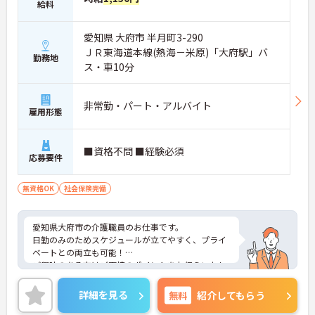
給料
愛知県 大府市 半月町3-290
ＪＲ東海道本線(熱海－米原)「大府駅」バ
勤務地
ス・車10分
非常勤・パート・アルバイト
雇用形態
■資格不問 ■経験必須
応募要件
無資格OK
社会保険完備
愛知県大府市の介護職員のお仕事です。
日勤のみのためスケジュールが立てやすく、プライ
ベートとの両立も可能！
ご興味のある方はご面接のポイントをお伝えいたし
ますので、お気軽にご相談ください。
詳細を見る
無料
紹介してもらう