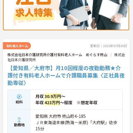
有料老人ホーム
更新日：2026年07月09日
株式会社日本介護研究所介護付有料老人ホーム めぐらす柊山
株式会
社日本介護研究所
【愛知県／大府市】月10回程度の夜勤勤務★介
護付き有料老人ホームで介護職員募集〈正社員夜
勤専従〉
月収
30.9万円
～
給料
年収
423万円
～程度 ※想定年収
愛知県 大府市 柊山町4-185
ＪＲ東海道本線(熱海－米原)「大府駅」徒歩
勤務地
15分