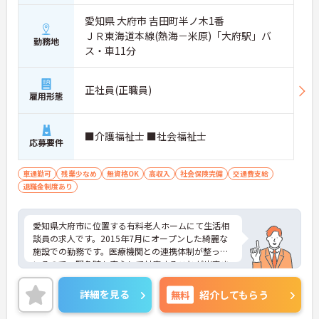
愛知県 大府市 吉田町半ノ木1番
ＪＲ東海道本線(熱海－米原)「大府駅」バ
勤務地
ス・車11分
正社員(正職員)
雇用形態
■介護福祉士 ■社会福祉士
応募要件
車通勤可
残業少なめ
無資格OK
高収入
社会保険完備
交通費支給
退職金制度あり
愛知県大府市に位置する有料老人ホームにて生活相
談員の求人です。2015年7月にオープンした綺麗な
施設での勤務です。医療機関との連携体制が整って
いるので、緊急時も安心して対応することが出来ま
す。
また、シフト制のお仕事なので都合に合わせて勤務
詳細を見る
無料
紹介してもらう
することも可能ですよ♪
ご興味のある方には、面接対策ポイントなど、さら