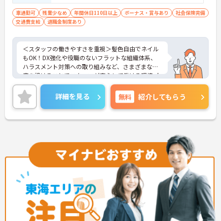
車通勤可
残業少なめ
年間休日110日以上
ボーナス・賞与あり
社会保険完備
交通費支給
退職金制度あり
＜スタッフの働きやすさを重視＞髪色自由でネイル
もOK！DX強化や役職のないフラットな組織体系、
ハラスメント対策への取り組みなど、さまざまな制
度を設けることでスタッフが安心して働ける環境づ
くりに取り組まれています。
＜ライフスタイルに合わせた勤務形態＞夜勤ありの
詳細を見る
無料
紹介してもらう
シフト常勤、日勤専従、夜勤専従といったさまざま
な働き方が設定されている法人です。
＜チームで連携しながらのお仕事＞一人ひとりが主
体性をもって働くことを大切にしながらも、苦手分
野は互いで補い合うなど、チームとしてしっかりと
連携を取りながら日々の業務に努められています。
ご興味のある方には、面接対策ポイント等、さらに
詳細をお話ししますのでお気軽にご相談ください！