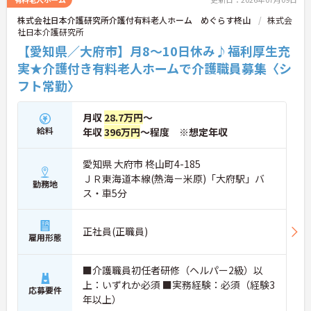
株式会社日本介護研究所介護付有料老人ホーム めぐらす柊山
株式会
社日本介護研究所
【愛知県／大府市】月8～10日休み♪福利厚生充
実★介護付き有料老人ホームで介護職員募集〈シ
フト常勤〉
月収
28.7万円
～
給料
年収
396万円
～程度 ※想定年収
愛知県 大府市 柊山町4-185
ＪＲ東海道本線(熱海－米原)「大府駅」バ
勤務地
ス・車5分
正社員(正職員)
雇用形態
■介護職員初任者研修（ヘルパー2級）以
上：いずれか必須 ■実務経験：必須（経験3
応募要件
年以上）