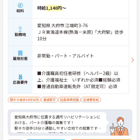
時給
1,140円
～
給料
愛知県 大府市 江端町3-76
ＪＲ東海道本線(熱海－米原)「大府駅」徒歩
勤務地
10分
非常勤・パート・アルバイト
雇用形態
■介護職員初任者研修（ヘルパー2級）以
上、介護福祉士 いずれか必須■経験必須
応募要件
■普通自動車運転免許（AT限定可）必須
駅から徒歩10分以内
車通勤可
社会保険完備
交通費支給
愛知県大府市に位置する通所リハビリテーションに
おける、パート介護職の募集です！
駅チカ徒歩10分☆通勤しやすい立地での就業です！
ご興味ある方には、面接対策ポイントなど、さらに
詳細をお話しいたしますのでお気軽にご相談くださ