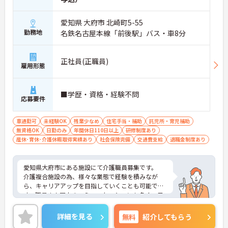
愛知県 大府市 北崎町5-55
勤務地
名鉄名古屋本線「前後駅」バス・車8分
正社員(正職員)
雇用形態
■学歴・資格・経験不問
応募要件
車通勤可
未経験OK
残業少なめ
住宅手当・補助
託児所・育児補助
無資格OK
日勤のみ
年間休日110日以上
研修制度あり
産休･育休･介護休暇取得実績あり
社会保険完備
交通費支給
退職金制度あり
愛知県大府市にある施設にて介護職員募集です。
介護複合施設の為、様々な業態で経験を積みなが
ら、キャリアアップを目指していくことも可能で
す。職員さん同士のコミュニケーションも多く、日
帰り旅行などにも皆さんで行かれているようです。
ご興味をお持ちの方には詳細の情報や面接のポイン
詳細を見る
無料
紹介してもらう
トをお伝えしますのでお気軽にお問い合わせくださ