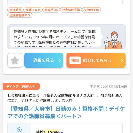
車通勤可
残業少なめ
無資格OK
社会保険完備
交通費支給
退職金制度あり
愛知県大府市に位置する有料老人ホームにて介護職
の求人です。2015年7月にオープンした綺麗な施設
での勤務です。医療機関との連携体制が整っている
ので、緊急時も安心して対応することが出来ます。
また、シフト制のお仕事なので都合に合わせて勤務
することも可能ですよ♪
詳細を見る
無料
紹介してもらう
ご興味のある方には、面接対策ポイントなど、さら
に詳細をお話いたしますので、お気軽にお問い合わ
せください。
デイケア（通所リハ）
更新日：2026年05月29日
社会福祉法人仁至会 介護老人保健施設 ルミナス大府
社会福祉法人
仁至会 介護老人保健施設 ルミナス大府
【愛知県／大府市】日勤のみ！資格不問！デイケ
アでの介護職員募集＜パート＞
時給
1,150円
～