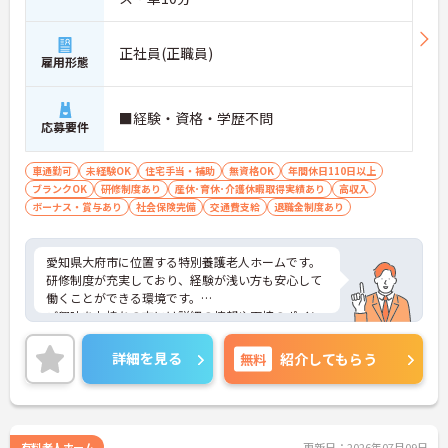
正社員(正職員)
雇用形態
■経験・資格・学歴不問
応募要件
車通勤可
未経験OK
住宅手当・補助
無資格OK
年間休日110日以上
ブランクOK
研修制度あり
産休･育休･介護休暇取得実績あり
高収入
ボーナス・賞与あり
社会保険完備
交通費支給
退職金制度あり
愛知県大府市に位置する特別養護老人ホームです。
研修制度が充実しており、経験が浅い方も安心して
働くことができる環境です。
ご興味をお持ちの方には詳細の情報や面接のポイン
トをお伝えしますのでお気軽にお問い合わせくださ
いませ。
詳細を見る
無料
紹介してもらう
有料老人ホーム
更新日：2026年07月09日