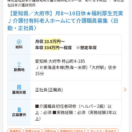
ご興味のある方には、面接対策ポイント等、さらに
社日本介護研究所
詳細をお話ししますのでお気軽にご相談ください！
【愛知県／大府市】月8～10日休★福利厚生充実
♪介護付有料老人ホームにて介護職員募集〈日
勤・正社員〉
月収
23.5万円
～
給料
年収
334万円
～程度 ※想定年収
愛知県 大府市 柊山町4-185
ＪＲ東海道本線(熱海－米原)「大府駅」徒歩
勤務地
15分
正社員(正職員)
雇用形態
■介護職員初任者研修（ヘルパー2級）以
上：必須 ■実務経験：必須（実務経験3年以
応募要件
上）
車通勤可
残業少なめ
日勤のみ
年間休日110日以上
ボーナス・賞与あり