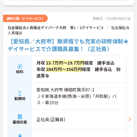
通所介護（デイサービス）
更新日：2026年04月07日
社会福祉法人長福会デイパーク大府 第1・2デイサービス
社会福祉法
人長福会
【愛知県／大府市】無資格でも充実の研修体制★
デイサービスで介護職員募集！〈正社員〉
月収
23.7万円～29.7万円
程度 諸手当込
年収
284万円～356万円
程度 諸手当込 別
給料
途賞与
愛知県 大府市 横根町箕手87-1
ＪＲ東海道本線(熱海－米原)「共和駅」バ
勤務地
ス・車10分
正社員(正職員)
雇用形態