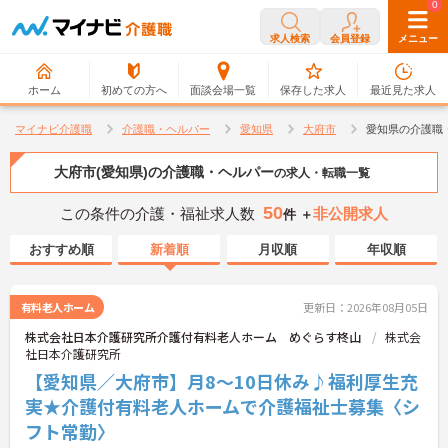
0
0
求人検索
会員登録
メニュー
ホーム
初めての方へ
面談会場一覧
保存した求人
最近見た求人
マイナビ介護職
介護職・ヘルパー
愛知県
大府市
愛知県の介護職
大府市(愛知県)の介護職・ヘルパー
の求人・転職一覧
50
この条件の介護・福祉求人数
非公開求人
件 ＋
おすすめ順
新着順
月収順
年収順
有料老人ホーム
更新日：2026年08月05日
株式会社日本介護研究所介護付有料老人ホーム めぐらす柊山
株式会
社日本介護研究所
【愛知県／大府市】月8～10日休み♪福利厚生充
実★介護付有料老人ホームで介護福祉士募集〈シ
フト常勤〉