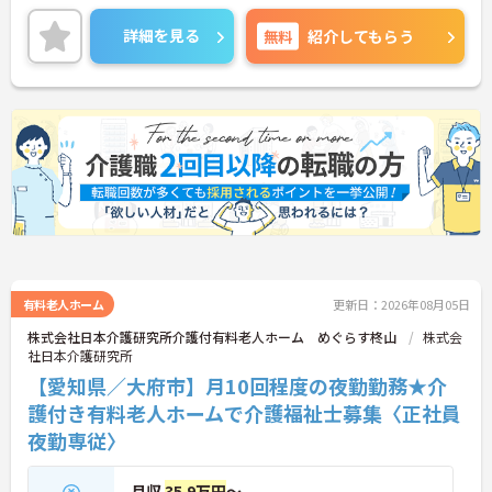
くりに取り組まれています。
＜ライフスタイルに合わせた勤務形態＞夜勤ありの
詳細を見る
無料
紹介してもらう
シフト常勤、日勤専従、夜勤専従といったさまざま
な働き方が設定されている法人です。
＜チームで連携しながらのお仕事＞一人ひとりが主
体性をもって働くことを大切にしながらも、苦手分
野は互いで補い合うなど、チームとしてしっかりと
連携を取りながら日々の業務に努められています。
ご興味のある方には、面接対策ポイント等、さらに
詳細をお話ししますのでお気軽にご相談ください！
有料老人ホーム
更新日：2026年08月05日
株式会社日本介護研究所介護付有料老人ホーム めぐらす柊山
株式会
社日本介護研究所
【愛知県／大府市】月10回程度の夜勤勤務★介
護付き有料老人ホームで介護福祉士募集〈正社員
夜勤専従〉
月収
35.9万円
～