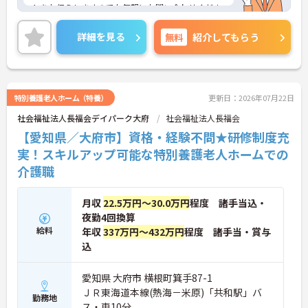
トをお伝えしますのでお気軽にお問い合わせくださ
いませ。
詳細を見る
無料
紹介してもらう
特別養護老人ホーム（特養）
更新日：2026年07月22日
社会福祉法人長福会デイパーク大府
社会福祉法人長福会
【愛知県／大府市】資格・経験不問★研修制度充
実！スキルアップ可能な特別養護老人ホームでの
介護職
月収
22.5万円～30.0万円
程度 諸手当込・
夜勤4回換算
給料
年収
337万円～432万円
程度 諸手当・賞与
込
愛知県 大府市 横根町箕手87-1
ＪＲ東海道本線(熱海－米原)「共和駅」バ
勤務地
ス・車10分