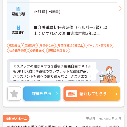
正社員(正職員)
雇用形態
■介護職員初任者研修（ヘルパー2級）以
応募要件
上：いずれか必須 ■実務経験3年以上
夜勤専従
車通勤可
残業少なめ
年間休日110日以上
ボーナス・賞与あり
社会保険完備
交通費支給
退職金制度あり
＜スタッフの働きやすさを重視＞髪色自由でネイル
もOK！DX強化や役職のないフラットな組織体系、
ハラスメント対策への取り組みなど、さまざまな制
度を設けることでスタッフが安心して働ける環境づ
くりに取り組まれています。
＜ライフスタイルに合わせた勤務形態＞夜勤ありの
詳細を見る
無料
紹介してもらう
シフト常勤、日勤専従、夜勤専従といったさまざま
な働き方が設定されている法人です。
＜チームで連携しながらのお仕事＞一人ひとりが主
体性をもって働くことを大切にしながらも、苦手分
野は互いで補い合うなど、チームとしてしっかりと
有料老人ホーム
更新日：2026年07月09日
連携を取りながら日々の業務に努められています。
株式会社日本介護研究所介護付有料老人ホーム めぐらす柊山
株式会