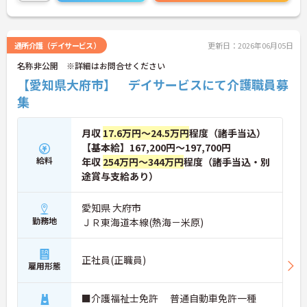
いませ。
通所介護（デイサービス）
更新日：2026年06月05日
名称非公開 ※詳細はお問合せください
【愛知県大府市】 デイサービスにて介護職員募
集
月収
17.6万円～24.5万円
程度（諸手当込）
【基本給】167,200円～197,700円
給料
年収
254万円～344万円
程度（諸手当込・別
途賞与支給あり）
愛知県 大府市
勤務地
ＪＲ東海道本線(熱海－米原)
正社員(正職員)
雇用形態
■介護福祉士免許 普通自動車免許一種