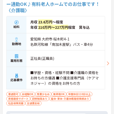
ー通勤OK♪有料老人ホームでのお仕事です！
〈介護職〉
月収
23.6万円
～程度
給料
年収
210万円～227万円
程度 賞与込
愛知県 大府市 桜木町4-1
勤務地
名鉄河和線「南加木屋駅」バス・車4分
正社員(正職員)
雇用形態
■学歴・資格・経験不問 ■介護職の資格を
お持ちの方優遇 ■介護支援専門員（ケアマ
応募要件
ネジャー）の資格をお持ちの方
車通勤可
未経験OK
残業少なめ
無資格OK
年間休日110日以上
資格取得サポート
研修制度あり
産休･育休･介護休暇取得実績あり
社会保険完備
交通費支給