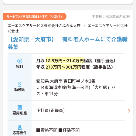
に詳細をお話いたしますので、お気軽にお問い合わ
せください。
サービス付き高齢者向け住宅（サ高住）
更新日：2026年06月02日
エーエスケアサービス株式会社さふらん大府
エーエスケアサービス株
式会社
【愛知県／大府市】 有料老人ホームにて介護職
募集
月収
18.5万円～21.0万円
程度（諸手当込）
給料
年収
273万円～301万円
程度（諸手当込）
愛知県 大府市 吉田町半ノ木1番
ＪＲ東海道本線(熱海－米原)「大府駅」バ
勤務地
ス・車11分
正社員(正職員)
雇用形態
■資格不問 ■経験不問
応募要件