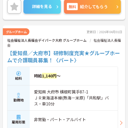
い。
詳細を見る
無料
紹介してもらう
グループホーム
更新日：2026年04月01日
社会福祉法人長福会デイパーク大府 グループホーム
社会福祉法人長福
会
【愛知県／大府市】研修制度充実★グループホー
ムで介護職員募集！〈パート〉
時給
1,140円
～
給料
愛知県 大府市 横根町箕手87-1
ＪＲ東海道本線(熱海－米原)「共和駅」バ
勤務地
ス・車10分
非常勤・パート・アルバイト
雇用形態