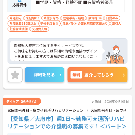
■学歴・資格・経験不問 ■有資格者優遇
応募要件
車通勤可
未経験OK
残業少なめ
住宅手当・補助
無資格OK
日勤のみ
年間休日110日以上
研修制度あり
産休･育休･介護休暇取得実績あり
高収入
社会保険完備
交通費支給
愛知県大府市に位置するデイサービスです。
ご興味をお持ちの方には詳細の情報や面接のポイン
トをお伝えしますのでお気軽にお問い合わせくださ
いませ。
詳細を見る
無料
紹介してもらう
デイケア（通所リハ）
更新日：2026年04月03日
宮田整形外科・皮フ科通所リハビリテーション
宮田整形外科・皮フ科
【愛知県／大府市】週1日～勤務可★通所リハビ
リテーションでの介護職の募集です！＜パート＞