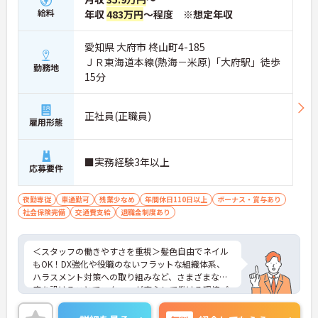
給料
年収
483万円
～程度 ※想定年収
愛知県 大府市 柊山町4-185
ＪＲ東海道本線(熱海－米原)「大府駅」徒歩
勤務地
15分
正社員(正職員)
雇用形態
■実務経験3年以上
応募要件
夜勤専従
車通勤可
残業少なめ
年間休日110日以上
ボーナス・賞与あり
社会保険完備
交通費支給
退職金制度あり
＜スタッフの働きやすさを重視＞髪色自由でネイル
もOK！DX強化や役職のないフラットな組織体系、
ハラスメント対策への取り組みなど、さまざまな制
度を設けることでスタッフが安心して働ける環境づ
くりに取り組まれています。
＜ライフスタイルに合わせた勤務形態＞夜勤ありの