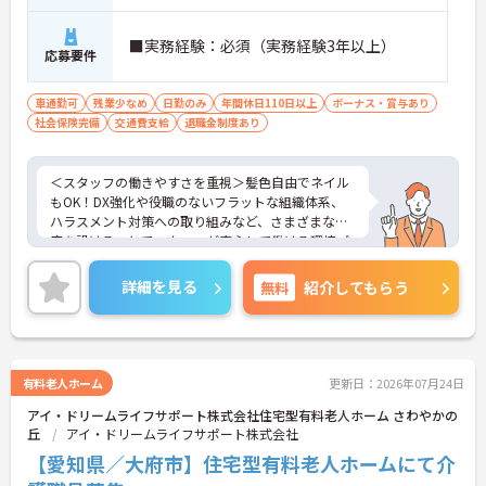
■実務経験：必須（実務経験3年以上）
応募要件
車通勤可
残業少なめ
日勤のみ
年間休日110日以上
ボーナス・賞与あり
社会保険完備
交通費支給
退職金制度あり
＜スタッフの働きやすさを重視＞髪色自由でネイル
もOK！DX強化や役職のないフラットな組織体系、
ハラスメント対策への取り組みなど、さまざまな制
度を設けることでスタッフが安心して働ける環境づ
くりに取り組まれています。
＜ライフスタイルに合わせた勤務形態＞夜勤ありの
詳細を見る
無料
紹介してもらう
シフト常勤、日勤専従、夜勤専従といったさまざま
な働き方が設定されている法人です。
＜チームで連携しながらのお仕事＞一人ひとりが主
体性をもって働くことを大切にしながらも、苦手分
野は互いで補い合うなど、チームとしてしっかりと
有料老人ホーム
更新日：2026年07月24日
連携を取りながら日々の業務に努められています。
アイ・ドリームライフサポート株式会社住宅型有料老人ホーム さわやかの
ご興味のある方には、面接対策ポイント等、さらに
丘
アイ・ドリームライフサポート株式会社
詳細をお話ししますのでお気軽にご相談ください！
【愛知県／大府市】住宅型有料老人ホームにて介