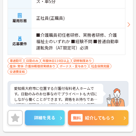
ス・車5分
正社員(正職員)
雇用形態
■介護職員初任者研修、実務者研修、介護
福祉士のいずれか ■経験不問 ■普通自動車
応募要件
運転免許（AT限定可）必須
車通勤可
日勤のみ
年間休日110日以上
研修制度あり
産休･育休･介護休暇取得実績あり
ボーナス・賞与あり
社会保険完備
交通費支給
愛知県大府市に位置する介護付有料老人ホームで
す。日勤のみのお仕事なのでプライベートも大切に
しながら働くことができます。資格をお持ちであれ
ば経験は不問です！ご興味をお持ちの方はお気軽に
お問い合わせください。
詳細を見る
無料
紹介してもらう