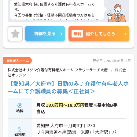
愛知県大府市に位置する介護付有料老人ホームで
す。
今回の募集は資格・経験不問◎経験者の方はもちろ
ん、これから頑張りたい、チャレンジしたいという
方にもオススメの求人です。
残業少なめなので出勤日でもプライベートの時間を
詳細を見る
無料
紹介してもらう
確保して頂けますよ◎
またマイカー通勤OKなので、通勤のストレスが少な
いのも嬉しいポイントです。
ご興味をお持ちの方には詳細の情報や面接のポイン
トをお伝えしますのでお気軽にお問い合わせくださ
有料老人ホーム
更新日：2026年03月11日
いませ。
株式会社オリジン介護付有料老人ホーム フラワーサーチ大府
株式会
社オリジン
【愛知県／大府市】日勤のみ♪介護付有料老人ホ
ームにて介護職員の募集＜正社員＞
月収
18.0万円～18.0万円
程度※基本給B手
給料
当込
愛知県 大府市 半月町3丁目230
ＪＲ東海道本線(熱海－米原)「大府駅」バ
勤務地