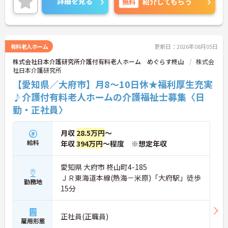
詳細を見る
無料
紹介してもらう
シフト常勤、日勤専従、夜勤専従といったさまざま
な働き方が設定されている法人です。
＜チームで連携しながらのお仕事＞一人ひとりが主
体性をもって働くことを大切にしながらも、苦手分
野は互いで補い合うなど、チームとしてしっかりと
有料老人ホーム
更新日：2026年08月05日
連携を取りながら日々の業務に努められています。
株式会社日本介護研究所介護付有料老人ホーム めぐらす柊山
株式会
ご興味のある方には、面接対策ポイント等、さらに
社日本介護研究所
詳細をお話ししますのでお気軽にご相談ください！
【愛知県／大府市】月8～10日休★福利厚生充実
♪介護付有料老人ホームの介護福祉士募集〈日
勤・正社員〉
月収
28.5万円
～
給料
年収
394万円
～程度 ※想定年収
愛知県 大府市 柊山町4-185
ＪＲ東海道本線(熱海－米原)「大府駅」徒歩
勤務地
15分
正社員(正職員)
雇用形態