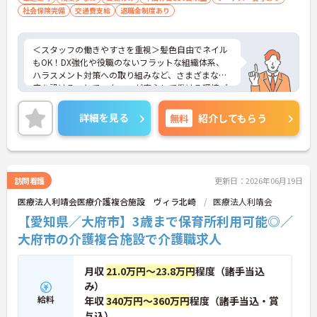
社会保険完備
交通費支給
退職金制度あり
＜スタッフの働きやすさを重視＞髪色自由でネイル
もOK！DX強化や役職のないフラットな組織体系、
ハラスメント対策への取り組みなど、さまざまな制
度を設けることでスタッフが安心して働ける環境づ
くりに取り組まれています。
＜ライフスタイルに合わせた勤務形態＞夜勤ありの
詳細を見る
無料
紹介してもらう
シフト常勤、日勤専従、夜勤専従といったさまざま
な働き方が設定されている法人です。
＜チームで連携しながらのお仕事＞一人ひとりが主
体性をもって働くことを大切にしながらも、苦手分
野は互いで補い合うなど、チームとしてしっかりと
訪問看護
更新日：2026年06月19日
連携を取りながら日々の業務に努められています。
医療法人利靖会医療介護複合施設 ヴィラ北崎
医療法人利靖会
ご興味のある方には、面接対策ポイント等、さらに
詳細をお話ししますのでお気軽にご相談ください！
【愛知県／大府市】3歳まで保育所利用可能◎／
大府市の介護複合施設で介護職求人
月収
21.0万円～23.8万円
程度（諸手当込
み）
給料
年収
340万円～360万円
程度（諸手当込・賞
与込）