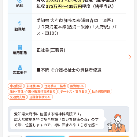
給料
年収
375万円～409万円
程度（諸手当込）
愛知県 大府市 知多郡東浦町森岡上源吾1
ＪＲ東海道本線(熱海－米原)「大府駅」バ
勤務地
ス・車10分
正社員(正職員)
雇用形態
■不問 ※介護福祉士の資格者優遇
応募要件
車通勤可
未経験OK
住宅手当・補助
無資格OK
産休･育休･介護休暇取得実績あり
ボーナス・賞与あり
社会保険完備
交通費支給
退職金制度あり
愛知県大府市に位置する精神科病院です。
広大な敷地を持つ複合施設「あいち健康の森」のす
ぐ隣に位置しますので、緑に囲まれやすらぎを感じ
ることができます。
最寄駅の「大府駅」から循環バスに乗って約10分の