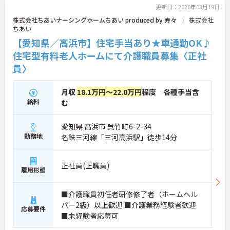
更新日：2026年03月19日
株式会社ちあいナーシングホームちあい produced by 寿々
株式会社
ちあい
【愛知県／高浜市】住宅手当あり★車通勤OK♪
住宅型有料老人ホームにて介護職員募集〈正社
員〉
月収
18.1万円～22.0万円
程度 各種手当含
給料
む
愛知県 高浜市 呉竹町6-2-34
勤務地
名鉄三河線「三河高浜駅」徒歩14分
正社員(正職員)
雇用形態
■介護職員初任者研修修了者（ホームヘル
パー2級）以上歓迎 ■介護業務経験者歓迎
応募要件
■未経験者応募可