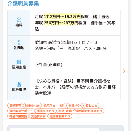
介護職員募集
月収
17.2万円～19.3万円
程度 諸手当込
年収
256万円～287万円
程度 諸手当・賞与
給料
込
愛知県 高浜市 湯山町四丁目７－３
勤務地
名鉄三河線「三河高浜駅」バス・車6分
正社員(正職員)
雇用形態
【求める資格・経験】 ■不問 ■介護福祉
士、ヘルパー2級等の資格がある方歓迎 ■経
応募要件
験者歓迎
車通勤可
残業少なめ
住宅手当・補助
無資格OK
日勤のみ
資格取得サポート
研修制度あり
産休･育休･介護休暇取得実績あり
社会保険完備
交通費支給
退職金制度あり