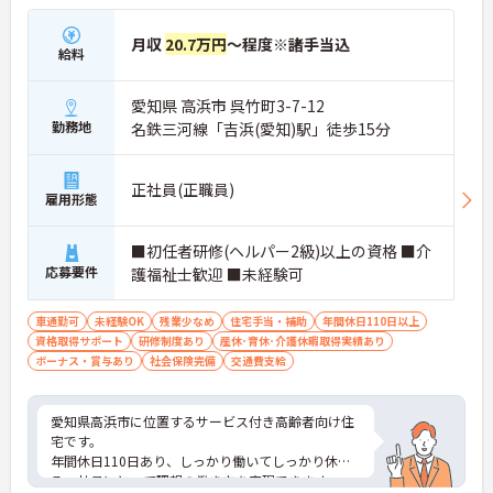
月収
20.7万円
～程度※諸手当込
給料
愛知県 高浜市 呉竹町3-7-12
勤務地
名鉄三河線「吉浜(愛知)駅」徒歩15分
正社員(正職員)
雇用形態
■初任者研修(ヘルパー2級)以上の資格 ■介
応募要件
護福祉士歓迎 ■未経験可
車通勤可
未経験OK
残業少なめ
住宅手当・補助
年間休日110日以上
資格取得サポート
研修制度あり
産休･育休･介護休暇取得実績あり
ボーナス・賞与あり
社会保険完備
交通費支給
愛知県高浜市に位置するサービス付き高齢者向け住
宅です。
年間休日110日あり、しっかり働いてしっかり休め
る、社員にとって理想の働き方を実現できます。