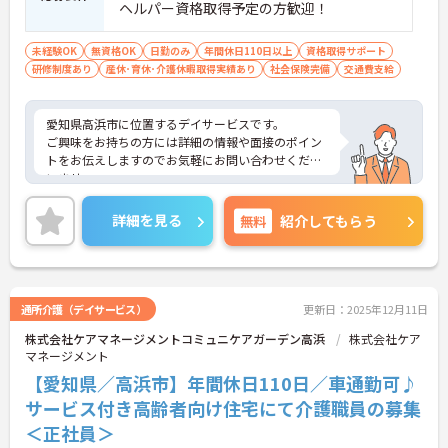
ヘルパー資格取得予定の方歓迎！
未経験OK
無資格OK
日勤のみ
年間休日110日以上
資格取得サポート
研修制度あり
産休･育休･介護休暇取得実績あり
社会保険完備
交通費支給
愛知県高浜市に位置するデイサービスです。
ご興味をお持ちの方には詳細の情報や面接のポイン
トをお伝えしますのでお気軽にお問い合わせくださ
いませ。
詳細を見る
無料
紹介してもらう
通所介護（デイサービス）
更新日：2025年12月11日
株式会社ケアマネージメントコミュニケアガーデン高浜
株式会社ケア
マネージメント
【愛知県／高浜市】年間休日110日／車通勤可♪
サービス付き高齢者向け住宅にて介護職員の募集
＜正社員＞