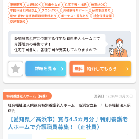
車通勤可
未経験OK
残業少なめ
住宅手当・補助
無資格OK
年間休日110日以上
ブランクOK
資格取得サポート
研修制度あり
産休･育休･介護休暇取得実績あり
ボーナス・賞与あり
社会保険完備
交通費支給
愛知県高浜市に位置する住宅型有料老人ホームにて
介護職員の募集です！
住宅手当含め、各種手当が充実しておりますので、
安心してご就業いただけます。
車通勤可能で無料の駐車場を完備しているので通勤
楽々です♪
詳細を見る
無料
紹介してもらう
ご興味をお持ちの方には詳細の情報や面接のポイン
トをお伝えしますのでお気軽にお問い合わせくださ
いませ。
特別養護老人ホーム（特養）
更新日：2026年03月05日
社会福祉法人昭徳会特別養護老人ホーム 高浜安立荘
社会福祉法人昭
徳会
【愛知県／高浜市】賞与4.5カ月分♪特別養護老
人ホームで介護職員募集！〈正社員〉