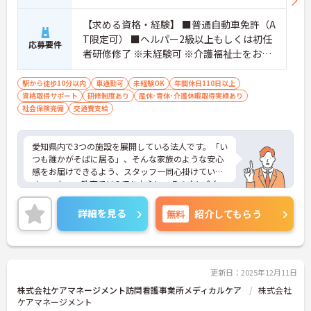
【求める資格・経験】 ■普通自動車免許（A
T限定可） ■ヘルパー2級以上もしくは初任
応募要件
者研修修了 ※未経験可 ※介護福祉士をお持
ちの方優遇
駅から徒歩10分以内
車通勤可
未経験OK
年間休日110日以上
資格取得サポート
研修制度あり
産休･育休･介護休暇取得実績あり
社会保険完備
交通費支給
愛知県内で3つの施設を展開している法人です。「い
つも誰かがそばに居る」、そんな家族のような安心
感をお届けできるよう、スタッフ一同心掛けていま
す。スタッフ教育ではOJTを中心に、その方に合わ
せた研修を実施。資格を取得したばかりの方やブラ
ンクのある方でも安心して働いていけます。また、
詳細を見る
無料
紹介してもらう
キャリアップを目指しやすい社風だということも、
当施設の魅力のひとつ。評価制度により、あなたの
頑張りをしっかりと評価いただけます。ご興味をお
持ちの方には詳細の情報や面接のポイントをお伝え
しますのでお気軽にお問い合わせくださいませ。
更新日：2025年12月11日
株式会社ケアマネージメント訪問看護事業所メディカルケア
株式会社
ケアマネージメント