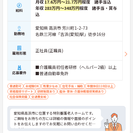
月収
17.6万円～21.7万円
程度 諸手当込
年収
283万円～348万円
程度 諸手当・賞与
給料
込
愛知県 高浜市 芳川町1-2-73
勤務地
名鉄三河線「吉浜(愛知)駅」徒歩16分
正社員(正職員)
雇用形態
■介護職員初任者研修（ヘルパー2級）以上
応募要件
■普通自動車免許
車通勤可
未経験OK
残業少なめ
住宅手当・補助
年間休日110日以上
資格取得サポート
研修制度あり
産休･育休･介護休暇取得実績あり
社会保険完備
交通費支給
愛知県高浜市に位置する特別養護老人ホームです。
ご興味をお持ちの方には詳細の情報や面接のポイン
トをお伝えしますのでお気軽にお問い合わせくださ
いませ。