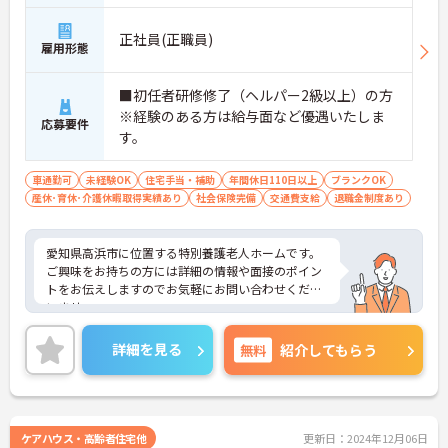
正社員(正職員)
雇用形態
■初任者研修修了（ヘルパー2級以上）の方
※経験のある方は給与面など優遇いたしま
応募要件
す。
車通勤可
未経験OK
住宅手当・補助
年間休日110日以上
ブランクOK
産休･育休･介護休暇取得実績あり
社会保険完備
交通費支給
退職金制度あり
愛知県高浜市に位置する特別養護老人ホームです。
ご興味をお持ちの方には詳細の情報や面接のポイン
トをお伝えしますのでお気軽にお問い合わせくださ
いませ。
詳細を見る
無料
紹介してもらう
ケアハウス・高齢者住宅他
更新日：2024年12月06日