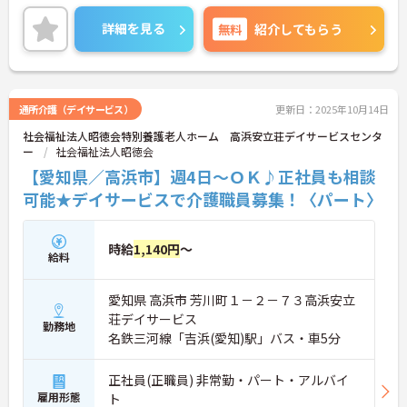
無料駐車場が完備されていて、マイカー通勤が可能
なため、通勤に便利です。
詳細を見る
無料
紹介してもらう
ご興味をお持ちの方はお気軽にお問い合わせくださ
い。
通所介護（デイサービス）
更新日：2025年10月14日
社会福祉法人昭徳会特別養護老人ホーム 高浜安立荘デイサービスセンタ
ー
社会福祉法人昭徳会
【愛知県／高浜市】週4日～ＯＫ♪正社員も相談
可能★デイサービスで介護職員募集！〈パート〉
時給
1,140円
～
給料
愛知県 高浜市 芳川町１－２－７３高浜安立
荘デイサービス
勤務地
名鉄三河線「吉浜(愛知)駅」バス・車5分
正社員(正職員) 非常勤・パート・アルバイ
雇用形態
ト