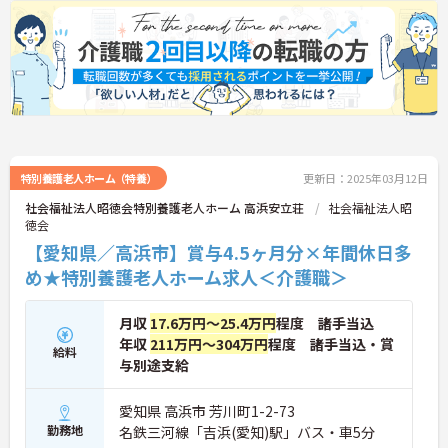
特別養護老人ホーム（特養）
更新日：2025年03月12日
社会福祉法人昭徳会特別養護老人ホーム 高浜安立荘
社会福祉法人昭
徳会
【愛知県／高浜市】賞与4.5ヶ月分×年間休日多
め★特別養護老人ホーム求人＜介護職＞
月収
17.6万円～25.4万円
程度 諸手当込
年収
211万円～304万円
程度 諸手当込・賞
給料
与別途支給
愛知県 高浜市 芳川町1-2-73
勤務地
名鉄三河線「吉浜(愛知)駅」バス・車5分