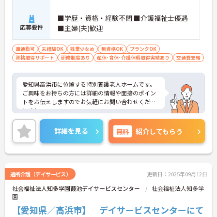
■学歴・資格・経験不問 ■介護福祉士優遇
応募要件
■主婦(夫)歓迎
車通勤可
未経験OK
残業少なめ
無資格OK
ブランクOK
資格取得サポート
研修制度あり
産休･育休･介護休暇取得実績あり
交通費支給
愛知県高浜市に位置する特別養護老人ホームです。
ご興味をお持ちの方には詳細の情報や面接のポイン
トをお伝えしますのでお気軽にお問い合わせくださ
いませ。
詳細を見る
無料
紹介してもらう
通所介護（デイサービス）
更新日：2025年09月12日
社会福祉法人知多学園葭池デイサービスセンター
社会福祉法人知多学
園
【愛知県／高浜市】 デイサービスセンターにて