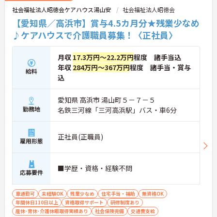
社会福祉法人昭徳会ケアハウス湯山安
社会福祉法人昭徳会
【愛知県／高浜市】賞与4.5カ月分★残業少なめ
♪ケアハウスで介護職員募集！〈正社員〉
月収
17.3万円～22.2万円
程度 諸手当込
年収
284万円～367万円
程度 諸手当・賞与
給料
込
愛知県 高浜市 湯山町５－７－５
勤務地
名鉄三河線「三河高浜駅」バス・車6分
正社員(正職員)
雇用形態
■学歴・資格・経験不問
応募要件
車通勤可
未経験OK
残業少なめ
住宅手当・補助
無資格OK
年間休日110日以上
資格取得サポート
研修制度あり
産休･育休･介護休暇取得実績あり
社会保険完備
交通費支給