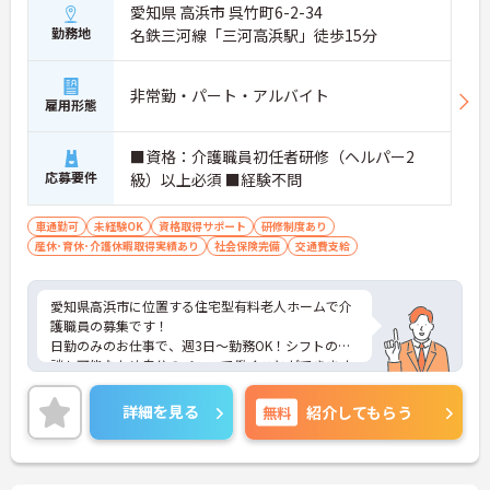
愛知県 高浜市 呉竹町6-2-34
勤務地
名鉄三河線「三河高浜駅」徒歩15分
非常勤・パート・アルバイト
雇用形態
■資格：介護職員初任者研修（ヘルパー2
応募要件
級）以上必須 ■経験不問
車通勤可
未経験OK
資格取得サポート
研修制度あり
産休･育休･介護休暇取得実績あり
社会保険完備
交通費支給
愛知県高浜市に位置する住宅型有料老人ホームで介
護職員の募集です！
日勤のみのお仕事で、週3日～勤務OK！シフトの相
談も可能なため自分のペースで働くことができます
◎無料駐車場もある為マイカーでの通勤も楽々♪丁
寧な研修とフォロー体制で、経験に関わらず安心し
詳細を見る
無料
紹介してもらう
てスタートできます。
こちらの求人にご興味がございましたら面接のポイ
ントもお伝えしますので是非ご応募お待ちしており
ます。