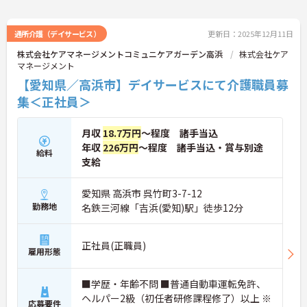
通所介護（デイサービス）
更新日：2025年12月11日
株式会社ケアマネージメントコミュニケアガーデン高浜
株式会社ケア
マネージメント
【愛知県／高浜市】デイサービスにて介護職員募
集＜正社員＞
月収
18.7万円
～程度 諸手当込
年収
226万円
～程度 諸手当込・賞与別途
給料
支給
愛知県 高浜市 呉竹町3-7-12
勤務地
名鉄三河線「吉浜(愛知)駅」徒歩12分
正社員(正職員)
雇用形態
■学歴・年齢不問 ■普通自動車運転免許、
ヘルパー2級（初任者研修課程修了）以上 ※
応募要件