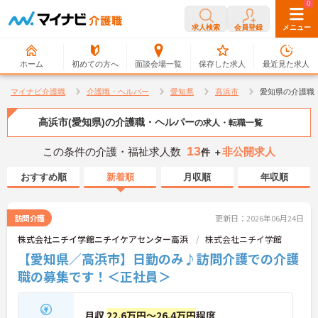
0
0
求人検索
会員登録
メニュー
ホーム
初めての方へ
面談会場一覧
保存した求人
最近見た求人
マイナビ介護職
介護職・ヘルパー
愛知県
高浜市
愛知県の介護職
高浜市(愛知県)の介護職・ヘルパー
の求人・転職一覧
13
この条件の介護・福祉求人数
非公開求人
件 ＋
おすすめ順
新着順
月収順
年収順
訪問介護
更新日：2026年06月24日
株式会社ニチイ学館ニチイケアセンター高浜
株式会社ニチイ学館
【愛知県／高浜市】日勤のみ♪訪問介護での介護
職の募集です！＜正社員＞
月収
22.6万円～26.4万円
程度