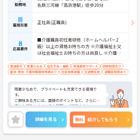
勤務地
名鉄三河線「高浜港駅」徒歩20分
正社員(正職員)
雇用形態
■介護職員初任者研修（ホームヘルパー2
級）以上の資格お持ちの方 ※介護福祉士又
応募要件
は社会福祉士お持ちの方は尚良し ※介護職
の経験がある方は尚良し
車通勤可
残業少なめ
住宅手当・補助
資格取得サポート
研修制度あり
産休･育休･介護休暇取得実績あり
社会保険完備
交通費支給
退職金制度あり
残業少なめで、プライベートも充実できる環境で
す。
ご興味ある方には、面接のポイントなど、さらに詳
細をお話致しますのでお気軽にご相談ください。
詳細を見る
無料
紹介してもらう