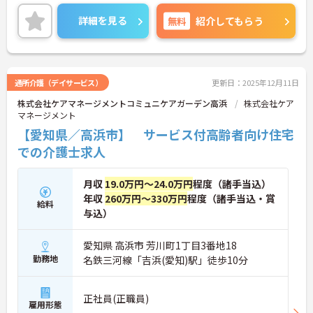
詳細を見る
無料
紹介してもらう
通所介護（デイサービス）
更新日：2025年12月11日
株式会社ケアマネージメントコミュニケアガーデン高浜
株式会社ケア
マネージメント
【愛知県／高浜市】 サービス付高齢者向け住宅
での介護士求人
月収
19.0万円～24.0万円
程度（諸手当込）
年収
260万円～330万円
程度（諸手当込・賞
給料
与込）
愛知県 高浜市 芳川町1丁目3番地18
勤務地
名鉄三河線「吉浜(愛知)駅」徒歩10分
正社員(正職員)
雇用形態