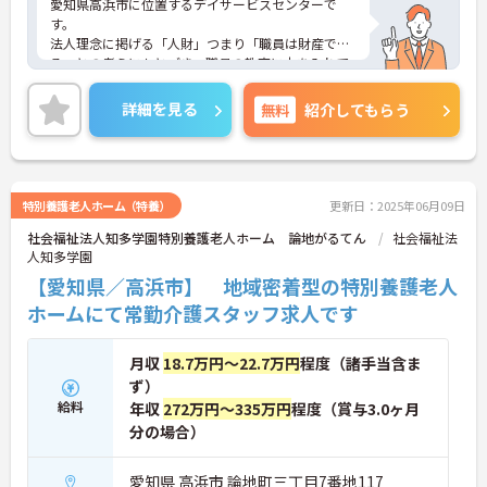
愛知県高浜市に位置するデイサービスセンターで
す。
法人理念に掲げる「人財」つまり「職員は財産であ
る」との考えにもとづき、職員の教育に力を入れて
います。
利用者の皆さまに寄りそい、職員同士助け合い、支
詳細を見る
無料
紹介してもらう
え合う温かな雰囲気の職場となっています。
ご興味のある方はお気軽にご相談ください。
特別養護老人ホーム（特養）
更新日：2025年06月09日
社会福祉法人知多学園特別養護老人ホーム 論地がるてん
社会福祉法
人知多学園
【愛知県／高浜市】 地域密着型の特別養護老人
ホームにて常勤介護スタッフ求人です
月収
18.7万円～22.7万円
程度（諸手当含ま
ず）
給料
年収
272万円～335万円
程度（賞与3.0ヶ月
分の場合）
愛知県 高浜市 論地町三丁目7番地117