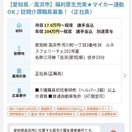
【愛知県／高浜市】福利厚生充実★マイカー通勤
OK♪訪問介護職員募集！〈正社員〉
月収
17.0万円
～程度 諸手当込
給料
年収
204万円
～程度 諸手当込 別途賞与
愛知県 高浜市 芳川町一丁目3番地38 ルネ
スフェリーチェ101号室
勤務地
名鉄三河線「吉浜(愛知)駅」徒歩10分
正社員(正職員)
雇用形態
■介護職員初任者研修（ヘルパー2級）以上
応募要件
の資格 ■普通自動車免許（AT限定可）
駅から徒歩10分以内
車通勤可
年間休日110日以上
資格取得サポート
研修制度あり
産休･育休･介護休暇取得実績あり
社会保険完備
交通費支給
愛知県高浜市に位置する居宅介護支援事業所です。