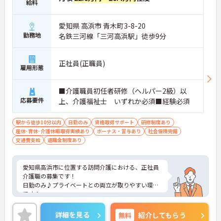
給料
愛知県 高浜市 青木町3-8-20
勤務地
名鉄三河線「三河高浜駅」徒歩9分
正社員(正職員)
雇用形態
■介護職員初任者研修（ヘルパー2級）以
応募要件
上、介護福祉士 いずれか必須■経験必須
駅から徒歩10分以内
日勤のみ
資格取得サポート
研修制度あり
産休･育休･介護休暇取得実績あり
ボーナス・賞与あり
社会保険完備
交通費支給
退職金制度あり
愛知県高浜市に位置する訪問介護における、正社員
介護職の募集です！
日勤のみ♪プライベートとの両立が取りやすい環境
です！
ご興味ある方には、面接対策ポイントなど、さらに
詳細をお話しいたしますのでお気軽にご相談くださ
詳細を見る
無料
紹介してもらう
い。