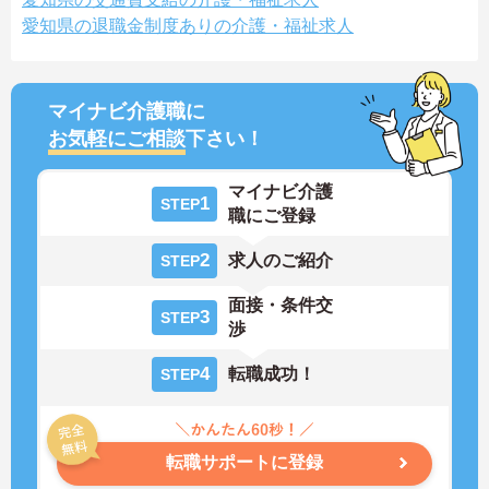
愛知県の退職金制度ありの介護・福祉求人
マイナビ介護職に
お気軽にご相談
下さい！
マイナビ介護
1
STEP
職にご登録
2
求人のご紹介
STEP
面接・条件交
3
STEP
渉
4
転職成功！
STEP
転職サポートに登録