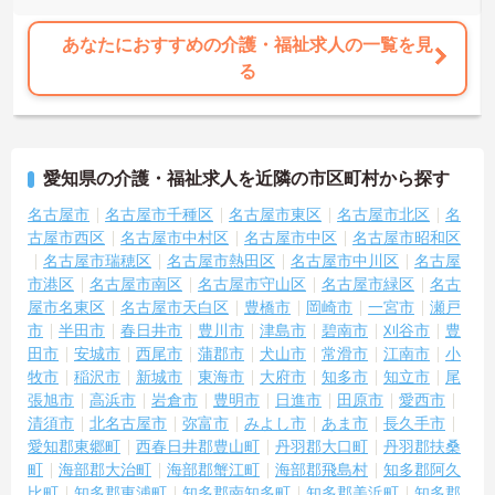
あなたにおすすめの介護・福祉求人の一覧を見
る
愛知県の介護・福祉求人を近隣の市区町村から探す
名古屋市
名古屋市千種区
名古屋市東区
名古屋市北区
名
古屋市西区
名古屋市中村区
名古屋市中区
名古屋市昭和区
名古屋市瑞穂区
名古屋市熱田区
名古屋市中川区
名古屋
市港区
名古屋市南区
名古屋市守山区
名古屋市緑区
名古
屋市名東区
名古屋市天白区
豊橋市
岡崎市
一宮市
瀬戸
市
半田市
春日井市
豊川市
津島市
碧南市
刈谷市
豊
田市
安城市
西尾市
蒲郡市
犬山市
常滑市
江南市
小
牧市
稲沢市
新城市
東海市
大府市
知多市
知立市
尾
張旭市
高浜市
岩倉市
豊明市
日進市
田原市
愛西市
清須市
北名古屋市
弥富市
みよし市
あま市
長久手市
愛知郡東郷町
西春日井郡豊山町
丹羽郡大口町
丹羽郡扶桑
町
海部郡大治町
海部郡蟹江町
海部郡飛島村
知多郡阿久
比町
知多郡東浦町
知多郡南知多町
知多郡美浜町
知多郡