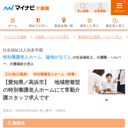
0
1
求人検索
会員登録
メニュー
ホーム
初めての方へ
面談会場一覧
保存した求人
最近見た求人
マイナビ介護職
介護職・ヘルパーの求人
愛知県の介護職・ヘルパー求人
社会福祉法人知多学園
特別養護老人ホーム 論地がるてん
の社会福祉士、介護職・ヘルパ
ー、介護福祉士求人
正社員(正職員)
特別養護老人ホーム（特養）
【愛知県／高浜市】 地域密着型
の特別養護老人ホームにて常勤介
護スタッフ求人です
更新日：2025年06月09日 求人番号：708615
勤務地