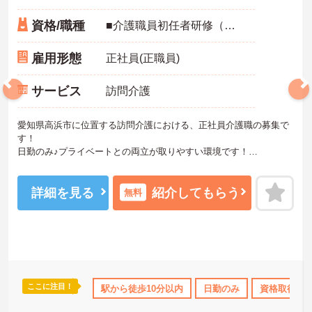
資格/職種
■介護職員初任者研修（ヘルパー2級）以上、介護福祉士 いずれか必須■経験必須
雇用形態
正社員(正職員)
サービス
訪問介護
愛知県高浜市に位置する訪問介護における、正社員介護職の募集で
す！
日勤のみ♪プライベートとの両立が取りやすい環境です！
ご興味ある方には、面接対策ポイントなど、さらに詳細をお話しい
たしますのでお気軽にご相談ください。
詳細を見る
紹介してもらう
無料
ここに注目！
K
年間休日110日以上
駅から徒歩10分以内
資格取得サポート
日勤のみ
研修制度あり
資格取得サ
産休