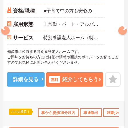
資格/職種
■子育て中の方も安心の提携保育園あり※利用料の半額は法人負担 ■資格取得支援制度あり ※資格取得の費用は会社が全額補助 ■マイカー通勤OK 無料駐車場完備
雇用形態
非常勤・パート・アルバイト
サービス
特別養護老人ホーム（特養）
知多市に位置する特別養護老人ホームです。
ご興味をお持ちの方には詳細の情報や面接のポイントをお伝えしま
すのでお気軽にお問い合わせくださいませ。
詳細を見る
紹介してもらう
無料
ここに注目！
補助
日勤のみ
資格取得サポート
駅から徒歩10分以内
研修制度あり
車通勤可
残業少なめ
産休･育休