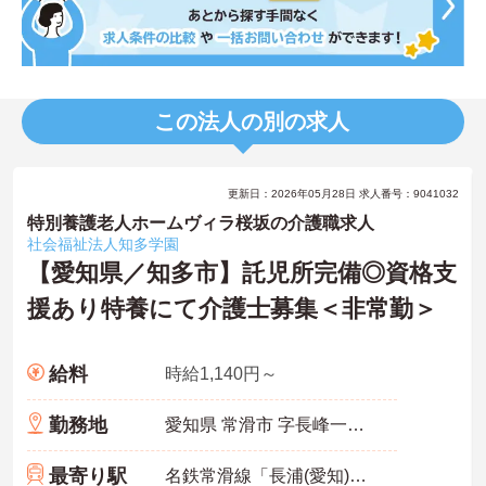
この法人の別の求人
更新日：2026年05月28日 求人番号：9041032
特別養護老人ホームヴィラ桜坂の介護職求人
社会福祉法人知多学園
【愛知県／知多市】託児所完備◎資格支
援あり特養にて介護士募集＜非常勤＞
給料
時給1,140円～
勤務地
愛知県 常滑市 字長峰一ノ切17 むらさき野苑
最寄り駅
名鉄常滑線「長浦(愛知)駅」徒歩4分