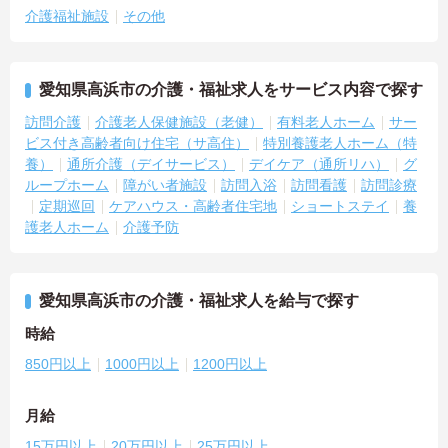
介護福祉施設
その他
愛知県高浜市の介護・福祉求人をサービス内容で探す
訪問介護
介護老人保健施設（老健）
有料老人ホーム
サー
ビス付き高齢者向け住宅（サ高住）
特別養護老人ホーム（特
養）
通所介護（デイサービス）
デイケア（通所リハ）
グ
ループホーム
障がい者施設
訪問入浴
訪問看護
訪問診療
定期巡回
ケアハウス・高齢者住宅地
ショートステイ
養
護老人ホーム
介護予防
愛知県高浜市の介護・福祉求人を給与で探す
時給
850円以上
1000円以上
1200円以上
月給
15万円以上
20万円以上
25万円以上