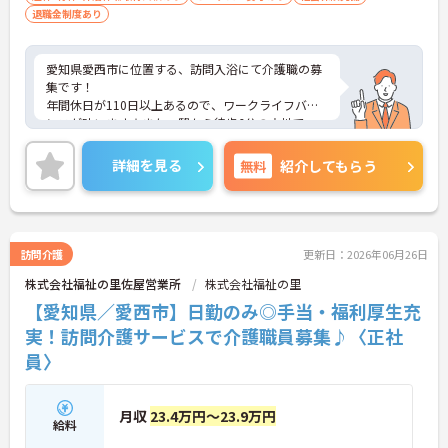
退職金制度あり
愛知県愛西市に位置する、訪問入浴にて介護職の募
集です！
年間休日が110日以上あるので、ワークライフバラ
ンスが叶います☆また、駅から徒歩6分の立地で、
マイカー通勤も可能なので通勤らくらくです◎
ご興味のある方には、面接対策ポイントなど、さら
詳細を見る
無料
紹介してもらう
に詳細をお話しいたしますのでお気軽にご相談くだ
さい！
訪問介護
更新日：2026年06月26日
株式会社福祉の里佐屋営業所
株式会社福祉の里
【愛知県／愛西市】日勤のみ◎手当・福利厚生充
実！訪問介護サービスで介護職員募集♪〈正社
員〉
月収
23.4万円～23.9万円
給料