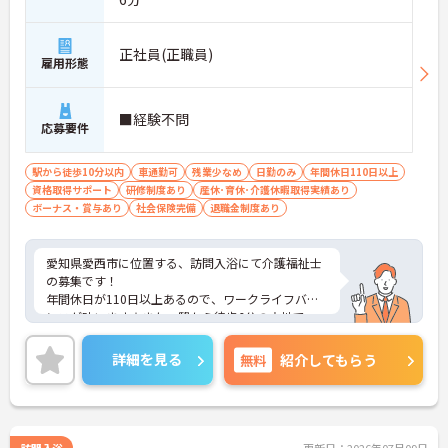
正社員(正職員)
雇用形態
■経験不問
応募要件
駅から徒歩10分以内
車通勤可
残業少なめ
日勤のみ
年間休日110日以上
資格取得サポート
研修制度あり
産休･育休･介護休暇取得実績あり
ボーナス・賞与あり
社会保険完備
退職金制度あり
愛知県愛西市に位置する、訪問入浴にて介護福祉士
の募集です！
年間休日が110日以上あるので、ワークライフバラ
ンスが叶います☆また、駅から徒歩6分の立地で、
マイカー通勤も可能なので通勤らくらくです◎
ご興味のある方には、面接対策ポイントなど、さら
詳細を見る
無料
紹介してもらう
に詳細をお話しいたしますのでお気軽にご相談くだ
さい！