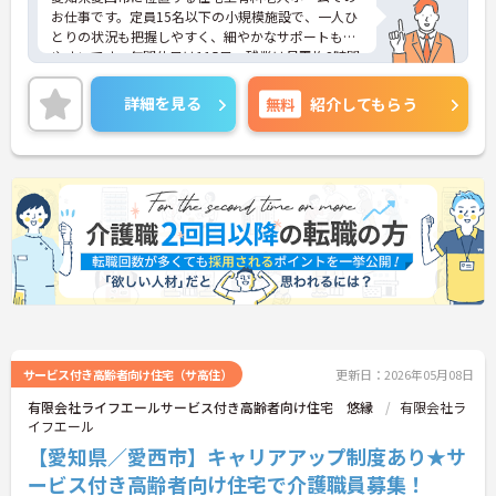
お仕事です。定員15名以下の小規模施設で、一人ひ
とりの状況も把握しやすく、細やかなサポートもし
やすいです。年間休日は115日、残業は月平均2時間
程度と少なく、メリハリのある勤務が叶います。充
実の手当等も魅力♪ご興味のある方には、面接対策
詳細を見る
無料
紹介してもらう
ポイントなど、さらに詳細をお話しいたしますので
お気軽にご相談ください！
サービス付き高齢者向け住宅（サ高住）
更新日：2026年05月08日
有限会社ライフエールサービス付き高齢者向け住宅 悠縁
有限会社ラ
イフエール
【愛知県／愛西市】キャリアアップ制度あり★サ
ービス付き高齢者向け住宅で介護職員募集！