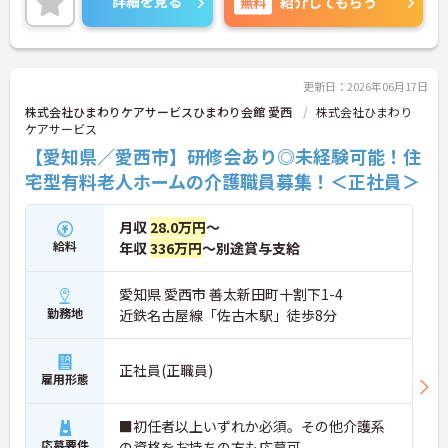
詳細を見る
無料
紹介してもらう
お伝えしますので、お気軽にお問い合わせください
♪
更新日：2026年06月17日
株式会社ひまわりケアサービスひまわり会館 愛西
株式会社ひまわり
ケアサービス
【愛知県／愛西市】研修会あり◎未経験可能！住
宅型有料老人ホームの介護職員募集！＜正社員＞
月収
28.0万円
～
給料
年収
336万円
～別途賞与支給
愛知県 愛西市 善太新田町十割下1-4
勤務地
近鉄名古屋線「佐古木駅」徒歩8分
正社員(正職員)
雇用形態
■初任者以上いずれか必須。その他介護系
応募要件
の資格をお持ちの方も応募可