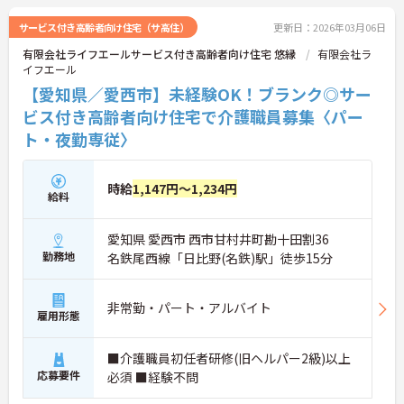
サービス付き高齢者向け住宅（サ高住）
更新日：2026年03月06日
有限会社ライフエールサービス付き高齢者向け住宅 悠縁
有限会社ラ
イフエール
【愛知県／愛西市】未経験OK！ブランク◎サー
ビス付き高齢者向け住宅で介護職員募集〈パー
ト・夜勤専従〉
時給
1,147円～1,234円
給料
愛知県 愛西市 西市甘村井町勘十田割36
勤務地
名鉄尾西線「日比野(名鉄)駅」徒歩15分
非常勤・パート・アルバイト
雇用形態
■介護職員初任者研修(旧ヘルパー2級)以上
応募要件
必須 ■経験不問