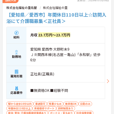
訪問入浴
更新日：2026年07月09日
株式会社福祉の里佐屋
株式会社福祉の里
【愛知県／愛西市】年間休日110日以上☆訪問入
浴にて介護職募集＜正社員＞
月収
23.7万円～23.7万円
給料
愛知県 愛西市 大野町未9
ＪＲ関西本線(名古屋－亀山)「永和駅」徒歩
勤務地
6分
正社員(正職員)
雇用形態
■無資格OK ■経験不問
応募要件
駅から徒歩10分以内
車通勤可
残業少なめ
無資格OK
日勤のみ
年間休日110日以上
資格取得サポート
研修制度あり
産休･育休･介護休暇取得実績あり
ボーナス・賞与あり
社会保険完備