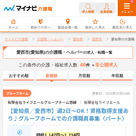
0
0
求人検索
会員登録
メニュー
ホーム
初めての方へ
面談会場一覧
保存した求人
最近見た求人
マイナビ介護職
介護職・ヘルパー
愛知県
愛西市
愛知県の介護職
愛西市(愛知県)の介護職・ヘルパー
の求人・転職一覧
46
この条件の介護・福祉求人数
非公開求人
件 ＋
おすすめ順
新着順
月収順
年収順
グループホーム
更新日：2026年07月24日
有限会社ライフエールグループホーム悠縁
有限会社ライフエール
【愛知県／愛西市】週2日～OK！資格取得支援あ
り♪グループホームでの介護職員募集〈パート〉
時給
1,147円～1,234円