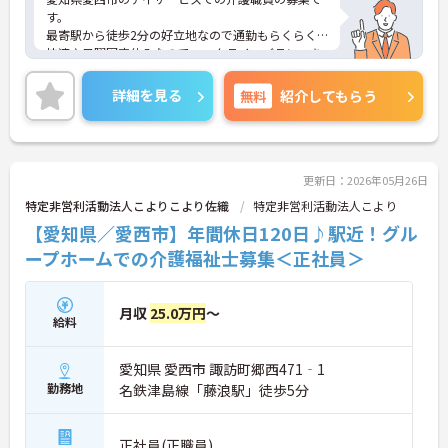
す。
最寄駅から徒歩2分の好立地なので通勤もらくらく
快適♪日曜固定休みなのでワークライフバランスを
整えやすい環境でお仕事できます。
ご興味のある方は、面接のポイントをお伝えします
詳細を見る
無料
紹介してもらう
のでお気軽にお問い合せください。
更新日：2026年05月26日
特定非営利活動法人こよりこより佐織
特定非営利活動法人こより
【愛知県／愛西市】年間休日120日♪駅近！グル
ープホームでの介護福祉士募集＜正社員＞
月収
25.0万円
～
給料
愛知県 愛西市 諏訪町郷西471‐1
勤務地
名鉄津島線「藤浪駅」徒歩5分
正社員(正職員)