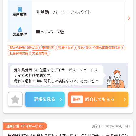
非常勤・パート・アルバイト
雇用形態
■ヘルパー2級
応募要件
駅から徒歩10分以内
車通勤可
残業少なめ
産休･育休･介護休暇取得実績あり
社会保険完備
交通費支給
愛知県愛西市に位置するデイサービス・ショートス
テイでの介護業務です。
母体は昭和29年に開院した病院なので、地元に密着
した環境で、安心して働いていただけます。
興味のある方は是非ご応募ください。
詳細を見る
無料
紹介してもらう
通所介護（デイサービス）
更新日：2026年05月26日
有限会社げんきの森リハビリデイサービス げんきの森
有限会社げん