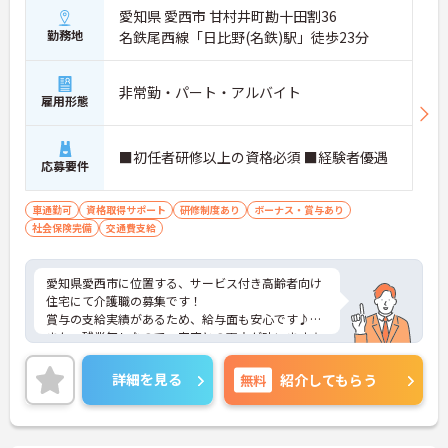
愛知県 愛西市 甘村井町勘十田割36
勤務地
名鉄尾西線「日比野(名鉄)駅」徒歩23分
非常勤・パート・アルバイト
雇用形態
■初任者研修以上の資格必須 ■経験者優遇
応募要件
車通勤可
資格取得サポート
研修制度あり
ボーナス・賞与あり
社会保険完備
交通費支給
愛知県愛西市に位置する、サービス付き高齢者向け
住宅にて介護職の募集です！
賞与の支給実績があるため、給与面も安心です♪
また、残業無しなので、家庭との両立が叶います☆
さらに、マイカー通勤可能なので、通勤らくらくで
す◎
詳細を見る
無料
紹介してもらう
ご興味のある方には、面接対策ポイントなど、さら
に詳細をお話しいたしますのでお気軽にご相談くだ
さい！