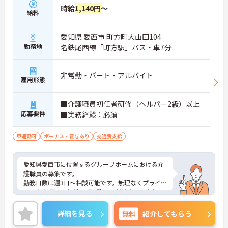
時給
1,140円
～
給料
愛知県 愛西市 町方町大山田104
勤務地
名鉄尾西線「町方駅」バス・車7分
非常勤・パート・アルバイト
雇用形態
■介護職員初任者研修（ヘルパー2級）以上
応募要件
■実務経験：必須
車通勤可
ボーナス・賞与あり
交通費支給
愛知県愛西市に位置するグループホームにおける介
護職員の募集です。
勤務日数は週3日～相談可能です。無理なくプライベ
ートを大切にしながらご勤務いただけます。また、
利用可能な託児所があり、子育て世代の方も安心し
てご勤務いただけます。
詳細を見る
無料
紹介してもらう
ご興味のある方には、面接対策ポイントなど、さら