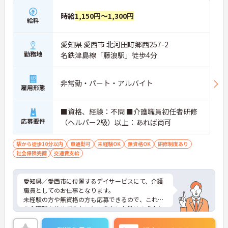
時給
1,150円～1,300円
給料
愛知県 愛西市 北河田町郷西257-2
勤務地
名鉄津島線「藤浪駅」徒歩4分
非常勤・パート・アルバイト
雇用形態
■資格、経験：不問 ■介護職員初任者研修
応募要件
（ヘルパー2級）以上：あれば尚可
駅から徒歩10分以内
車通勤可
未経験OK
無資格OK
研修制度あり
社会保険完備
交通費支給
愛知県／愛西市に位置するデイサービスにて、介護
職員としてのお仕事となります。
未経験の方や無資格の方も応募できるので、これか
ら介護職を始めてみたいという方にお勧めの求人と
なっております◎最寄駅から徒歩4分程度の距離に
あり、交通費支給もあるので、通勤の際は心配いり