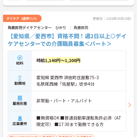
に詳細をご案内しますのでお気軽にご相談くださ
い！
デイケア（通所リハ）
更新日：2026年03月18日
角鹿医院デイケアセンター ひかり
角鹿医院
【愛知県／愛西市】資格不問！週2日以上◎デイ
ケアセンターでの介護職員募集＜パート＞
時給
1,140円～1,200円
給料
愛知県 愛西市 須依町庄屋敷75-3
勤務地
名鉄尾西線「佐屋駅」徒歩4分
非常勤・パート・アルバイト
雇用形態
■無資格OK ■普通自動車運転免許必須（AT
応募要件
限定可） ■17:30まで勤務できる方