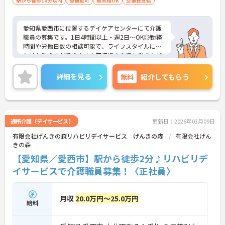
駅から徒歩10分以内
車通勤可
無資格OK
交通費支給
愛知県愛西市に位置するデイケアセンターにて介護
職員の募集です。1日4時間以上・週2日～OK◎勤務
時間や労働日数の相談可能で、ライフスタイルに合
わせた働き方ができます！無資格の方でも働きなが
らスキルアップを目指せます！育児、看護休暇の取
得実績が豊富で、育児をしながらでも働きやすい職
詳細を見る
無料
紹介してもらう
場です♪ご興味ある方は面接ポイントをお伝えしま
すので、お気軽にご連絡ください。
通所介護（デイサービス）
更新日：2026年03月09日
有限会社げんきの森リハビリデイサービス げんきの森
有限会社げん
きの森
【愛知県／愛西市】駅から徒歩2分♪リハビリデ
イサービスで介護職員募集！〈正社員〉
月収
20.0万円～25.0万円
給料