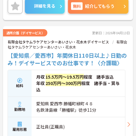
詳細を見る
無料
紹介してもらう
通所介護（デイサービス）
更新日：2026年04月13日
有限会社タケムラケアセンターあいさい・花水木デイサービス
有限会
社タケムラケアセンターあいさい・花水木
【愛知県／愛西市】年間休日110日以上♪日勤の
み！デイサービスでのお仕事です！〈介護職〉
月収
15.5万円～19.5万円
程度 諸手当込
年収
250万円～300万円
程度 諸手当・賞与
給料
込
愛知県 愛西市 勝幡町緑町４８
勤務地
名鉄津島線「勝幡駅」徒歩11分
正社員(正職員)
雇用形態