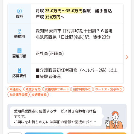
月収
25.0万円～35.0万円
程度 諸手当込
給料
年収
350万円
～
愛知県 愛西市 甘村井町勘十田割３６番地
勤務地
名鉄尾西線「日比野(名鉄)駅」徒歩23分
正社員(正職員)
雇用形態
■介護職員初任者研修（ヘルパー2級）以上
応募要件
■経験者優遇
車通勤可
残業少なめ
資格取得サポート
研修制度あり
ボーナス・賞与あり
社会保険完備
交通費支給
愛知県愛西市に位置するサービス付き高齢者向け住
宅です。
ご興味をお持ちの方には詳細の情報や面接のポイン
トをお伝えしますのでお気軽にお問い合わせくださ
いませ。