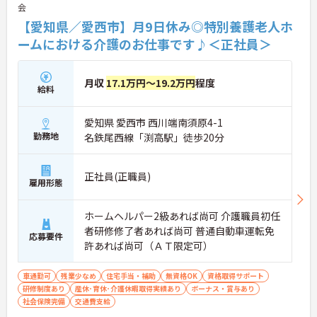
会
【愛知県／愛西市】月9日休み◎特別養護老人ホ
ームにおける介護のお仕事です♪＜正社員＞
月収
17.1万円～19.2万円
程度
給料
愛知県 愛西市 西川端南須原4-1
勤務地
名鉄尾西線「渕高駅」徒歩20分
正社員(正職員)
雇用形態
ホームヘルパー2級あれば尚可 介護職員初任
者研修修了者あれば尚可 普通自動車運転免
応募要件
許あれば尚可（ＡＴ限定可）
車通勤可
残業少なめ
住宅手当・補助
無資格OK
資格取得サポート
研修制度あり
産休･育休･介護休暇取得実績あり
ボーナス・賞与あり
社会保険完備
交通費支給