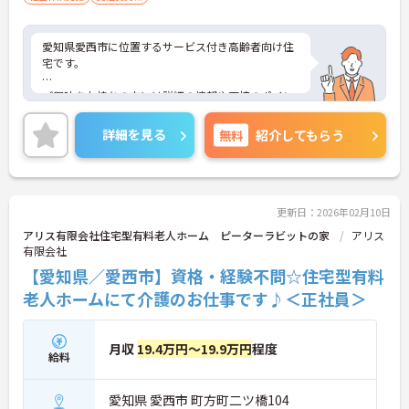
愛知県愛西市に位置するサービス付き高齢者向け住
宅です。
ご興味をお持ちの方には詳細の情報や面接のポイン
トをお伝えしますのでお気軽にお問い合わせくださ
いませ。
詳細を見る
無料
紹介してもらう
更新日：2026年02月10日
アリス有限会社住宅型有料老人ホーム ピーターラビットの家
アリス
有限会社
【愛知県／愛西市】資格・経験不問☆住宅型有料
老人ホームにて介護のお仕事です♪＜正社員＞
月収
19.4万円～19.9万円
程度
給料
愛知県 愛西市 町方町二ツ橋104