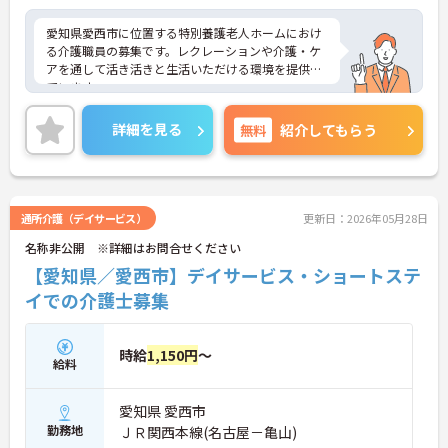
愛知県愛西市に位置する特別養護老人ホームにおけ
る介護職員の募集です。レクレーションや介護・ケ
アを通して活き活きと生活いただける環境を提供し
ています。
月9日休みなので、お休みがしっかりと取れプライ
ベートとのメリハリのある働き方が可能です。ま
詳細を見る
無料
紹介してもらう
た、残業は月平均3時間程度なので、ワークライフ
バランスを保ちながらご勤務いただけます。
ご興味のある方には、面接対策ポイントなど、さら
に詳細をお話しいたしますのでお気軽にご相談くだ
さい！
通所介護（デイサービス）
更新日：2026年05月28日
名称非公開 ※詳細はお問合せください
【愛知県／愛西市】デイサービス・ショートステ
イでの介護士募集
時給
1,150円
～
給料
愛知県 愛西市
勤務地
ＪＲ関西本線(名古屋－亀山)