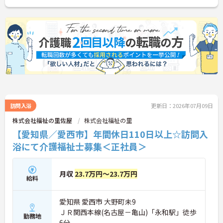
訪問入浴
更新日：2026年07月09日
株式会社福祉の里佐屋
株式会社福祉の里
【愛知県／愛西市】年間休日110日以上☆訪問入
浴にて介護福祉士募集＜正社員＞
月収
23.7万円～23.7万円
給料
愛知県 愛西市 大野町未9
ＪＲ関西本線(名古屋－亀山)「永和駅」徒歩
勤務地
6分