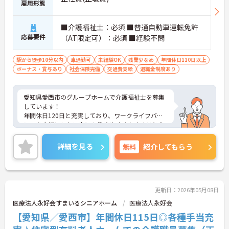
雇用形態
■介護福祉士：必須 ■普通自動車運転免許
応募要件
（AT限定可）：必須 ■経験不問
駅から徒歩10分以内
車通勤可
未経験OK
残業少なめ
年間休日110日以上
ボーナス・賞与あり
社会保険完備
交通費支給
退職金制度あり
愛知県愛西市のグループホームで介護福祉士を募集
しています！
年間休日120日と充実しており、ワークライフバラ
ンスを大切にしたい方にも働きやすくおすすめとな
っております◎最寄り駅から徒歩5分と好立地！通
勤しやすいのも嬉しいポイントです♪
詳細を見る
無料
紹介してもらう
ご興味のある方は、面接のポイントをお伝えします
のでお気軽にご連絡ください！
更新日：2026年05月08日
医療法人永好会すまいるシニアホーム
医療法人永好会
【愛知県／愛西市】年間休日115日◎各種手当充