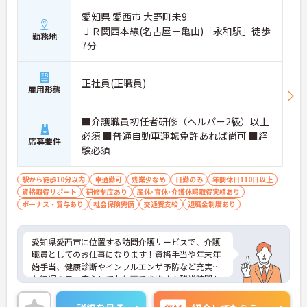
愛知県 愛西市 大野町未9
ＪＲ関西本線(名古屋－亀山)「永和駅」徒歩
勤務地
7分
正社員(正職員)
雇用形態
■介護職員初任者研修（ヘルパー2級）以上
必須 ■普通自動車運転免許あれば尚可 ■経
応募要件
験必須
駅から徒歩10分以内
車通勤可
残業少なめ
日勤のみ
年間休日110日以上
資格取得サポート
研修制度あり
産休･育休･介護休暇取得実績あり
ボーナス・賞与あり
社会保険完備
交通費支給
退職金制度あり
愛知県愛西市に位置する訪問介護サービスで、介護
職員としてのお仕事になります！資格手当や年末年
始手当、健康診断やインフルエンザ予防など充実し
た待遇の元、安心してお仕事できます！残業時間も
無理のない時間なので、ライフバランスを保ちなが
らお仕事できます♪ご興味ある方は面接ポイントを