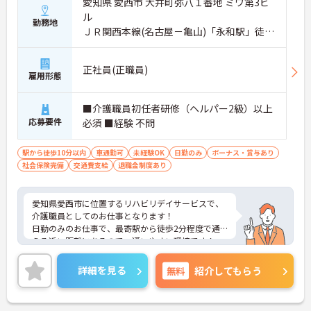
愛知県 愛西市 大井町弥八１番地 ミワ第3ビ
ル
勤務地
ＪＲ関西本線(名古屋－亀山)「永和駅」徒歩
2分
正社員(正職員)
雇用形態
■介護職員初任者研修（ヘルパー2級）以上
応募要件
必須 ■経験 不問
駅から徒歩10分以内
車通勤可
未経験OK
日勤のみ
ボーナス・賞与あり
社会保険完備
交通費支給
退職金制度あり
愛知県愛西市に位置するリハビリデイサービスで、
介護職員としてのお仕事となります！
日勤のみのお仕事で、最寄駅から徒歩2分程度で通
える近い距離にあるので、通いやすい環境です！
ご興味をお持ちの方には詳細の情報や面接のポイン
トをお伝えしますのでお気軽にお問い合わせくださ
詳細を見る
無料
紹介してもらう
いませ。