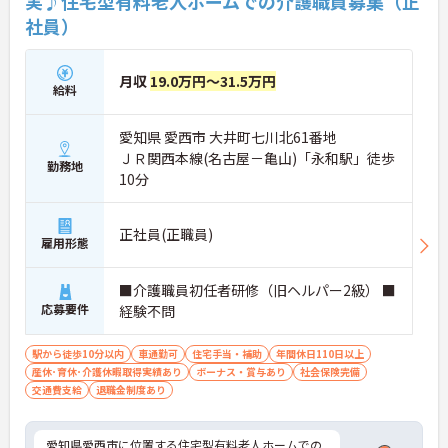
実♪住宅型有料老人ホームでの介護職員募集（正
社員）
月収
19.0万円～31.5万円
給料
愛知県 愛西市 大井町七川北61番地
ＪＲ関西本線(名古屋－亀山)「永和駅」徒歩
勤務地
10分
正社員(正職員)
雇用形態
■介護職員初任者研修（旧ヘルパー2級） ■
応募要件
経験不問
駅から徒歩10分以内
車通勤可
住宅手当・補助
年間休日110日以上
産休･育休･介護休暇取得実績あり
ボーナス・賞与あり
社会保険完備
交通費支給
退職金制度あり
愛知県愛西市に位置する住宅型有料老人ホームでの