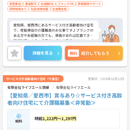
夜勤専従
車通勤可
未経験OK
ブランクOK
資格取得サポート
研修制度あり
社会保険完備
交通費支給
愛知県、愛西市にあるサービス付き高齢者向け住宅
で、夜勤専従の介護職員のお仕事です♪ブランクの
ある方や未経験の方でも、資格があれば応募でき、
研修制度もあるので安心してお仕事できます！マイ
カー通勤の際は無料駐車場が備えられています！ご
興味ある方は面接ポイントをお伝えしますので、お
詳細を見る
無料
紹介してもらう
気軽にお問い合わせください♪
サービス付き高齢者向け住宅（サ高住）
更新日：2026年02月12日
有限会社ライフエール悠縁
有限会社ライフエール
【愛知県／愛西市】賞与あり☆サービス付き高齢
者向け住宅にて介護職募集＜非常勤＞
時給
1,222円～1,297円
給料