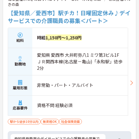
きの森
【愛知県／愛西市】駅チカ！日曜固定休み♪デイ
サービスでの介護職員の募集＜パート＞
時給
1,150円～1,250円
給料
愛知県 愛西市 大井町弥八1 ミワ第3ビル1F
ＪＲ関西本線(名古屋－亀山)「永和駅」徒歩
勤務地
2分
非常勤・パート・アルバイト
雇用形態
資格不問 経験必須
応募要件
駅から徒歩10分以内
無資格OK
社会保険完備
愛知県愛西市のデイサービスでの介護職員の募集で