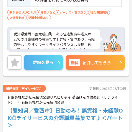
駅から徒歩10分以内
残業少なめ
ボーナス・賞与あり
社会保険完備
交通費支給
退職金制度あり
愛知県愛西市善太新田町にある住宅型有料老人ホー
ムでの介護職員の募集です！昇給・賞与あり、有給
取得もしやすくワークライフバランスも抜群！佐古
木駅から徒歩8分のアクセス良好な立地も魅力です。
実務未経験の方も、教育・研修体制でしっかりフォ
ローします。ご興味がある方は、ご面接のポイント
詳細を見る
無料
紹介してもらう
をお伝えしますので、お気軽にお問い合わせくださ
い☆
通所介護（デイサービス）
更新日：2026年06月02日
有限会社ながせ元気倶楽部リハビリデイ 愛西げんき倶楽部（サテライ
ト）
有限会社ながせ元気倶楽部
【愛知県／愛西市】日勤のみ！無資格・未経験O
K◎デイサービスの介護職員募集です♪＜パート
＞