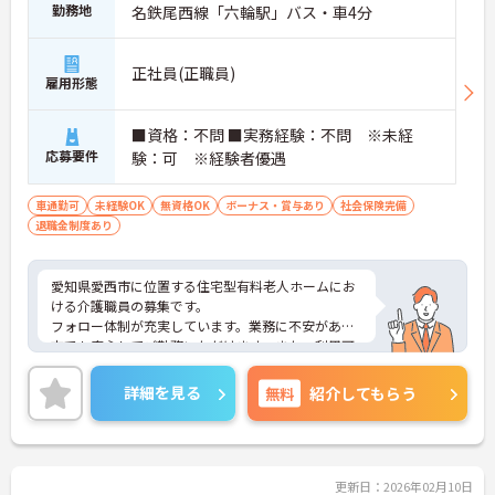
勤務地
名鉄尾西線「六輪駅」バス・車4分
正社員(正職員)
雇用形態
■資格：不問 ■実務経験：不問 ※未経
応募要件
験：可 ※経験者優遇
車通勤可
未経験OK
無資格OK
ボーナス・賞与あり
社会保険完備
退職金制度あり
愛知県愛西市に位置する住宅型有料老人ホームにお
ける介護職員の募集です。
フォロー体制が充実しています。業務に不安がある
方でも安心してご勤務いただけます。また、利用可
能な託児所があり、子育て世代の方も安心してご勤
務いただけます。
詳細を見る
無料
紹介してもらう
ご興味のある方には、面接対策ポイントなど、さら
に詳細をご案内しますのでお気軽にご相談くださ
い！
更新日：2026年02月10日