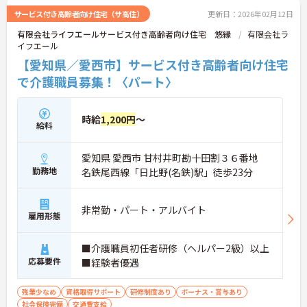
サービス付き高齢者向け住宅（サ高住）
更新日：2026年02月12日
有限会社ライフエールサービス付き高齢者向け住宅 悠縁
有限会社ラ
イフエール
【愛知県／愛西市】サービス付き高齢者向け住宅
で介護職員募集！〈パート〉
時給
1,200円
～
給料
愛知県 愛西市 甘村井町勘十田割３６番地
勤務地
名鉄尾西線「日比野(名鉄)駅」徒歩23分
非常勤・パート・アルバイト
雇用形態
■介護職員初任者研修（ヘルパー2級）以上
応募要件
■経験者優遇
残業少なめ
資格取得サポート
研修制度あり
ボーナス・賞与あり
社会保険完備
交通費支給