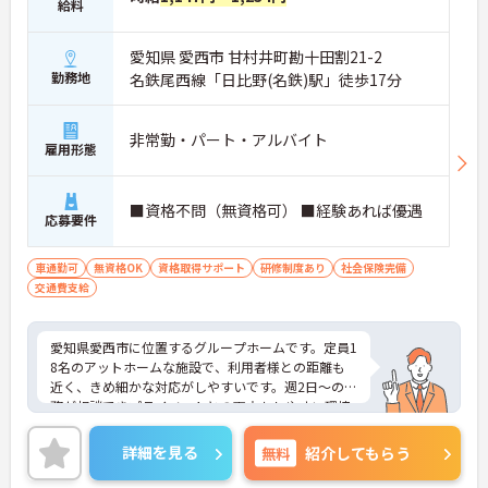
給料
愛知県 愛西市 甘村井町勘十田割21-2
勤務地
名鉄尾西線「日比野(名鉄)駅」徒歩17分
非常勤・パート・アルバイト
雇用形態
■資格不問（無資格可） ■経験あれば優遇
応募要件
車通勤可
無資格OK
資格取得サポート
研修制度あり
社会保険完備
交通費支給
愛知県愛西市に位置するグループホームです。定員1
8名のアットホームな施設で、利用者様との距離も
近く、きめ細かな対応がしやすいです。週2日～の勤
務が相談できプライベートとの両立もしやすい環境
です。
ご興味をお持ちの方には詳細の情報や面接のポイン
詳細を見る
無料
紹介してもらう
トをお伝えしますのでお気軽にお問い合わせくださ
いませ。