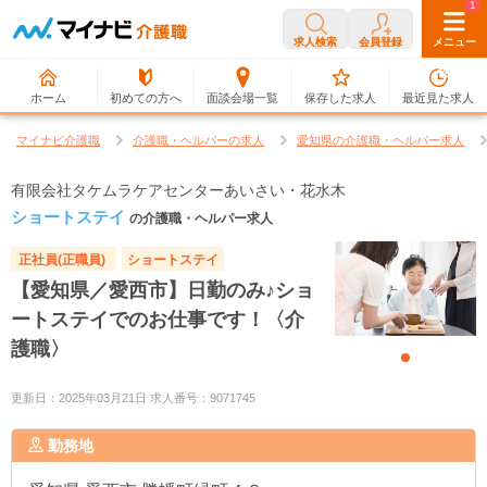
0
1
求人検索
会員登録
メニュー
ホーム
初めての方へ
面談会場一覧
保存した求人
最近見た求人
マイナビ介護職
介護職・ヘルパーの求人
愛知県の介護職・ヘルパー求人
有限会社タケムラケアセンターあいさい・花水木
ショートステイ
の介護職・ヘルパー求人
正社員(正職員)
ショートステイ
【愛知県／愛西市】日勤のみ♪ショ
ートステイでのお仕事です！〈介
護職〉
更新日：2025年03月21日 求人番号：9071745
勤務地