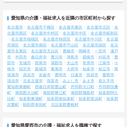
愛知県の介護・福祉求人を近隣の市区町村から探す
名古屋市
名古屋市千種区
名古屋市東区
名古屋市北区
名
古屋市西区
名古屋市中村区
名古屋市中区
名古屋市昭和区
名古屋市瑞穂区
名古屋市熱田区
名古屋市中川区
名古屋
市港区
名古屋市南区
名古屋市守山区
名古屋市緑区
名古
屋市名東区
名古屋市天白区
豊橋市
岡崎市
一宮市
瀬戸
市
半田市
春日井市
豊川市
津島市
碧南市
刈谷市
豊
田市
安城市
西尾市
蒲郡市
犬山市
常滑市
江南市
小
牧市
稲沢市
新城市
東海市
大府市
知多市
知立市
尾
張旭市
高浜市
岩倉市
豊明市
日進市
田原市
愛西市
清須市
北名古屋市
弥富市
みよし市
あま市
長久手市
愛知郡東郷町
西春日井郡豊山町
丹羽郡大口町
丹羽郡扶桑
町
海部郡大治町
海部郡蟹江町
海部郡飛島村
知多郡阿久
比町
知多郡東浦町
知多郡南知多町
知多郡美浜町
知多郡
武豊町
額田郡幸田町
北設楽郡豊根村
愛知県愛西市の介護・福祉求人を職種で探す