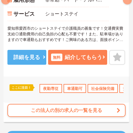
雇用形態
サービス
ショートステイ
愛知県愛西市のショートステイで介護職員の募集です！交通費実費
支給◎通勤費用の自己負担の心配も不要です！また、駐車場があり
ますので車通勤もおすすめです！ご興味のある方は、面接ポイント
をお伝えしますので、お気軽にご連絡ください。
詳細を見る
紹介してもらう
無料
ここに注目！
み
高収入
社会保険完備
夜勤専従
交通費支給
車通勤可
退職金制度あり
社会保険完備
交通
この法人の別の求人の一覧を見る