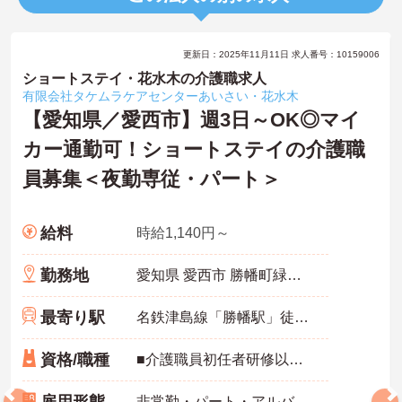
更新日：2025年11月11日 求人番号：10159006
ショートステイ・花水木の介護職求人
有限会社タケムラケアセンターあいさい・花水木
【愛知県／愛西市】週3日～OK◎マイ
カー通勤可！ショートステイの介護職
員募集＜夜勤専従・パート＞
給料
時給1,140円～
勤務地
愛知県 愛西市 勝幡町緑町48
最寄り駅
名鉄津島線「勝幡駅」徒歩11分
資格/職種
■介護職員初任者研修以上必須
非常勤・パート・アルバイト