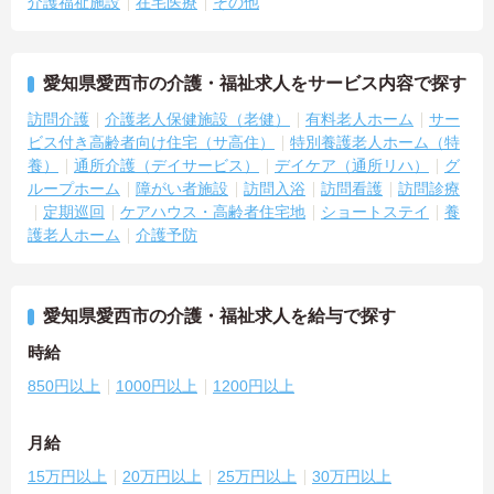
介護福祉施設
在宅医療
その他
愛知県愛西市の介護・福祉求人をサービス内容で探す
訪問介護
介護老人保健施設（老健）
有料老人ホーム
サー
ビス付き高齢者向け住宅（サ高住）
特別養護老人ホーム（特
養）
通所介護（デイサービス）
デイケア（通所リハ）
グ
ループホーム
障がい者施設
訪問入浴
訪問看護
訪問診療
定期巡回
ケアハウス・高齢者住宅地
ショートステイ
養
護老人ホーム
介護予防
愛知県愛西市の介護・福祉求人を給与で探す
時給
850円以上
1000円以上
1200円以上
月給
15万円以上
20万円以上
25万円以上
30万円以上