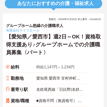
あなたにおすすめの介護・福祉求人
更新日：2026年07月24日 求人番号：10149232
グループホーム悠縁の介護職求人
有限会社ライフエール
【愛知県／愛西市】週2日～OK！資格取
得支援あり♪グループホームでの介護職
員募集〈パート〉
給料
時給1,147円～1,234円
勤務地
愛知県 愛西市 甘村井町勘十田割21-2
最寄り駅
名鉄尾西線「日比野(名鉄)駅」徒歩17分
資格/職種
■資格不問（無資格可） ■経験あれば優遇