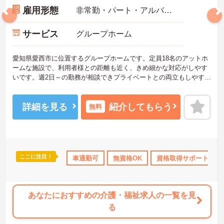
雇用形態
非常勤・パート・アルバイト
サービス
グループホーム
愛知県愛西市に位置するグループホームです。定員18名のアットホ
ームな施設で、利用者様との距離も近く、きめ細かな対応がしやす
いです。週2日～の勤務が相談できプライベートとの両立もしやすい
環境です。
ご興味をお持ちの方には詳細の情報や面接のポイントをお伝えしま
すのでお気軽にお問い合わせくださいませ。
詳細を見る
紹介してもらう
無料
ここに注目！
K
無資格OK
研修制度あり
車通勤可
無資格OK
社会保険完備
資格取得サポート
交通費支給
あなたにおすすめの介護・福祉求人の一覧を見
る