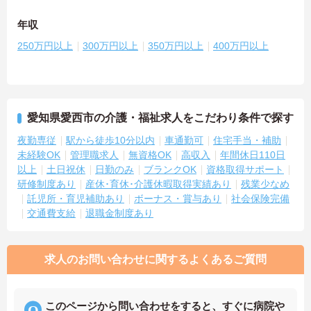
年収
250万円以上
300万円以上
350万円以上
400万円以上
愛知県愛西市の介護・福祉求人をこだわり条件で探す
夜勤専従
駅から徒歩10分以内
車通勤可
住宅手当・補助
未経験OK
管理職求人
無資格OK
高収入
年間休日110日
以上
土日祝休
日勤のみ
ブランクOK
資格取得サポート
研修制度あり
産休･育休･介護休暇取得実績あり
残業少なめ
託児所・育児補助あり
ボーナス・賞与あり
社会保険完備
交通費支給
退職金制度あり
求人のお問い合わせに関するよくあるご質問
このページから問い合わせをすると、すぐに病院や