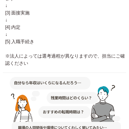
↓
[3] 面接実施
↓
[4] 内定
↓
[5] 入職手続き
※法人によっては選考過程が異なりますので、担当にご確
認ください