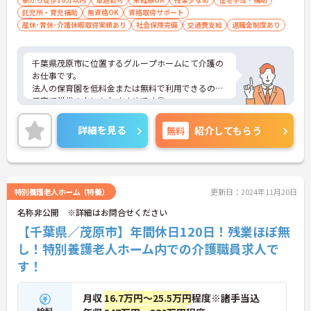
託児所・育児補助
可能です！
無資格OK
資格取得サポート
産休･育休･介護休暇取得実績あり
社会保険完備
交通費支給
退職金制度あり
千葉県茂原市に位置するグループホームにて介護の
お仕事です。
法人の保育園を低料金または無料で利用できるので
子育て世代の方にもおすすめです◎
また、資格や経験が不問なため、初めての方も安心
してお仕事をスタートしていただけます。
詳細を見る
無料
紹介してもらう
ご興味のある方には、面接対策ポイントなど、さら
に詳細をお話しいたしますので、お気軽にご相談く
ださい。
特別養護老人ホーム（特養）
更新日：2024年11月20日
名称非公開 ※詳細はお問合せください
【千葉県／茂原市】年間休日120日！残業ほぼ無
し！特別養護老人ホーム内での介護職員求人で
す！
月収
16.7万円～25.5万円
程度※諸手当込
給料