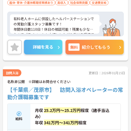
産休･育休･介護休暇取得実績あり
高収入
社会保険完備
交通費支給
有料老人ホームに併設したヘルパーステーションで
の常勤介護スタッフ募集です！
年間休日数110日！休日の相談可能！残業も少なめ
なのでプライベートも大切にしながら働ける環境で
す！
ご興味ある方には、面接のポイントなど、さらに詳
詳細を見る
無料
紹介してもらう
細をお話致しますのでお気軽にご相談ください。
訪問入浴
更新日：2026年01月15日
名称非公開 ※詳細はお問合せください
【千葉県／茂原市】 訪問入浴オペレーターの常
勤介護職募集です
月収
25.2万円～25.2万円
程度（諸手当込
み）
給料
年収
341万円～341万円
程度