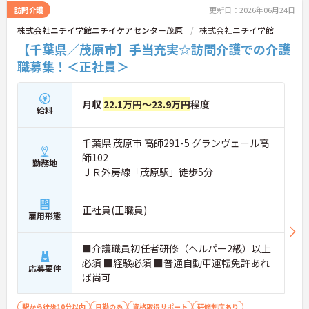
施設です。
訪問介護
更新日：2026年06月24日
株式会社ニチイ学館ニチイケアセンター茂原
株式会社ニチイ学館
【千葉県／茂原市】手当充実☆訪問介護での介護
職募集！＜正社員＞
月収
22.1万円～23.9万円
程度
給料
千葉県 茂原市 高師291-5 グランヴェール高
師102
勤務地
ＪＲ外房線「茂原駅」徒歩5分
正社員(正職員)
雇用形態
■介護職員初任者研修（ヘルパー2級）以上
必須 ■経験必須 ■普通自動車運転免許あれ
応募要件
ば尚可
駅から徒歩10分以内
日勤のみ
資格取得サポート
研修制度あり