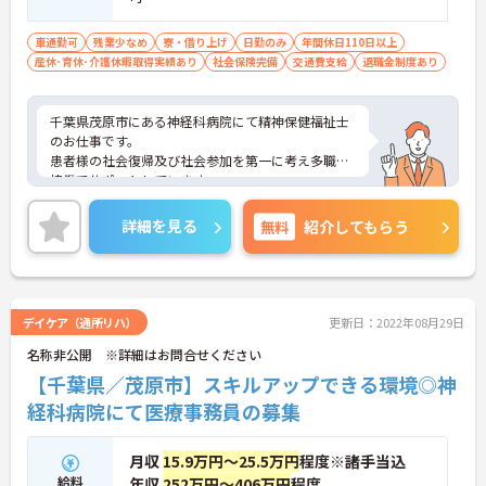
車通勤可
残業少なめ
寮・借り上げ
日勤のみ
年間休日110日以上
産休･育休･介護休暇取得実績あり
社会保険完備
交通費支給
退職金制度あり
千葉県茂原市にある神経科病院にて精神保健福祉士
のお仕事です。
患者様の社会復帰及び社会参加を第一に考え多職種
協働でサポートしています。
年間休日110日！残業も少なめですので、プライベ
ートとの予定が立てやすいです。
詳細を見る
無料
紹介してもらう
また、賞与4ヶ月分実績と頑張りを評価していただ
けます！
ご興味がある方は是非一度マイナビまでお問合せ下
さい。更に詳細などお伝えします。
デイケア（通所リハ）
更新日：2022年08月29日
名称非公開 ※詳細はお問合せください
【千葉県／茂原市】スキルアップできる環境◎神
経科病院にて医療事務員の募集
月収
15.9万円～25.5万円
程度※諸手当込
給料
年収
252万円～406万円
程度