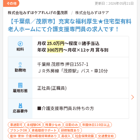
その他
更新日：2026年05月21日
株式会社みずほケアれんげの里茂原
株式会社みずほケア
【千葉県／茂原市】充実な福利厚生★住宅型有料
老人ホームにて介護支援専門員の求人です！
月収
25.0万円
～程度※諸手当込
給料
年収
300万円
～月収×12ヶ月 賞与別
千葉県 茂原市 押日1557-1
勤務地
ＪＲ外房線「茂原駅」バス・車10分
正社員(正職員)
雇用形態
■介護支援専門員お持ちの方
応募要件
車通勤可
未経験OK
残業少なめ
日勤のみ
年間休日110日以上
ブランクOK
資格取得サポート
研修制度あり
産休･育休･介護休暇取得実績あり
高収入
社会保険完備
交通費支給