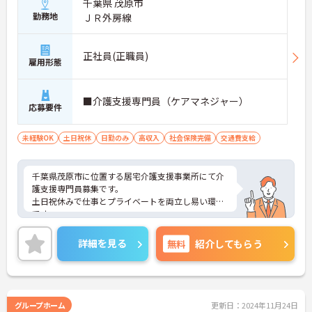
千葉県 茂原市
勤務地
ＪＲ外房線
正社員(正職員)
雇用形態
■介護支援専門員（ケアマネジャー）
応募要件
未経験OK
土日祝休
日勤のみ
高収入
社会保険完備
交通費支給
千葉県茂原市に位置する居宅介護支援事業所にて介
護支援専門員募集です。
土日祝休みで仕事とプライベートを両立し易い環境
です。
ご興味ある方には、面接対策ポイントなど、さらに
詳細をお話しいたしますのでお気軽にご相談くださ
詳細を見る
無料
紹介してもらう
い！
グループホーム
更新日：2024年11月24日