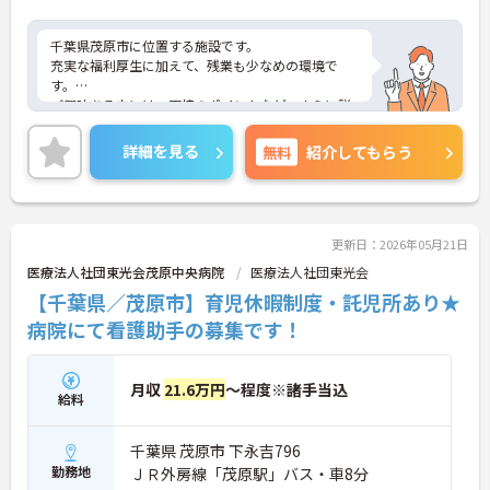
千葉県茂原市に位置する施設です。
充実な福利厚生に加えて、残業も少なめの環境で
す。
ご興味ある方には、面接のポイントなど、さらに詳
細をお話致しますのでお気軽にご相談ください。
詳細を見る
無料
紹介してもらう
更新日：2026年05月21日
医療法人社団東光会茂原中央病院
医療法人社団東光会
【千葉県／茂原市】育児休暇制度・託児所あり★
病院にて看護助手の募集です！
月収
21.6万円
～程度※諸手当込
給料
千葉県 茂原市 下永吉796
勤務地
ＪＲ外房線「茂原駅」バス・車8分