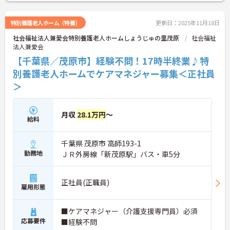
特別養護老人ホーム（特養）
更新日：2025年11月18日
社会福祉法人兼愛会特別養護老人ホームしょうじゅの里茂原
社会福祉
法人兼愛会
【千葉県／茂原市】経験不問！17時半終業♪特
別養護老人ホームでケアマネジャー募集＜正社員
＞
月収
28.1万円
～
給料
千葉県 茂原市 高師193-1
勤務地
ＪＲ外房線「新茂原駅」バス・車5分
正社員(正職員)
雇用形態
■ケアマネジャー（介護支援専門員）必須
応募要件
■経験不問