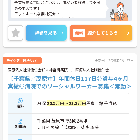
千葉県茂原市にございます、障がい者施設にて支援
員の求人です！
アットホームな雰囲気★
ご興味のある方は、マイナビ介護職までお問い合わ
せください。
詳細を見る
無料
紹介してもらう
デイケア（通所リハ）
更新日：2025年02月27日
医療法人社団優仁会鈴木神経科病院
医療法人社団優仁会
【千葉県／茂原市】年間休日117日◎賞与4ヶ月
実績◎病院でのソーシャルワーカー募集＜常勤＞
月収
20.5万円～23.3万円
程度 諸手当込
給料
千葉県 茂原市 高師82番地
勤務地
ＪＲ外房線「茂原駅」徒歩15分