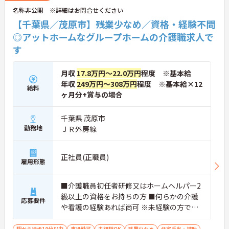
名称非公開 ※詳細はお問合せください
【千葉県／茂原市】残業少なめ／資格・経験不問
◎アットホームなグループホームの介護職求人で
す
月収
17.8万円～22.0万円
程度 ※基本給
年収
249万円～308万円
程度 ※基本給×12
給料
ヶ月分+賞与の場合
千葉県 茂原市
勤務地
ＪＲ外房線
正社員(正職員)
雇用形態
■介護職員初任者研修又はホームヘルパー2
級以上の資格をお持ちの方 ■何らかの介護
応募要件
や看護の経験あれば尚可 ※未経験の方でも
丁寧にしっかり指導いたしますので安心し
てご応募ください。 ※資格ない方もご応募
駅から徒歩10分以内
車通勤可
未経験OK
残業少なめ
住宅手当・補助