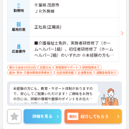
千葉県 茂原市
勤務地
ＪＲ外房線
正社員(正職員)
雇用形態
■介護福祉士免許、実務者研修修了（ホー
ムヘルパー1級）、初任者研修修了（ホーム
応募要件
ヘルパー2級）のいずれか ※未経験の方も相
談可 ■普通自動車運転免許（MT）必須
駅から徒歩10分以内
日勤のみ
資格取得サポート
研修制度あり
産休･育休･介護休暇取得実績あり
社会保険完備
交通費支給
退職金制度あり
未経験の方にも、教育・サポート体制がありますの
で、安心してご就業いただけます！ご興味をお持ち
の方には、詳細の情報や面接のポイントをお伝えし
ますのでお気軽にお問い合わせください。
詳細を見る
無料
紹介してもらう