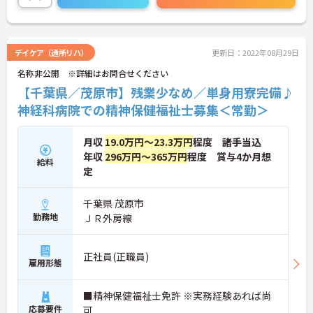
ご興味のある方は、マイナビ介護士までお問い合わ
せください。
デイケア（通所リハ）
更新日：2022年08月29日
名称非公開 ※詳細はお問合せください
【千葉県／茂原市】残業少なめ／単身用寮完備♪
神経科病院での精神保健福祉士募集＜常勤＞
月収
19.0万円～23.3万円
程度 諸手当込
年収
296万円～365万円
程度 賞与4か月想
給料
定
千葉県 茂原市
勤務地
ＪＲ外房線
正社員(正職員)
雇用形態
■精神保健福祉士免許 ※実務経験あれば尚
応募要件
可