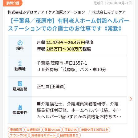
訪問介護
更新日：2026年01月21日
株式会社みずほケアアイケア茂原ステーション
株式会社みずほケア
【千葉県／茂原市】有料老人ホーム併設ヘルパー
ステーションでの介護士のお仕事です《常勤》
月収
21.4万円～26.4万円
程度
給料
年収
285万円～380万円
程度
千葉県 茂原市 押日1557-1
勤務地
ＪＲ外房線「茂原駅」バス・車10分
正社員(正職員)
雇用形態
■介護福祉士、介護職員実務者研修、介護
職員初任者研修、ホームヘルパー1級、ホー
応募要件
ムヘルパー2級いずれかの資格をお持ちの方
※サービス提供責任者として勤務経験のあ
る方歓迎 ブランク、未経験OK
車通勤可
未経験OK
残業少なめ
日勤のみ
年間休日110日以上
ブランクOK
資格取得サポート
研修制度あり