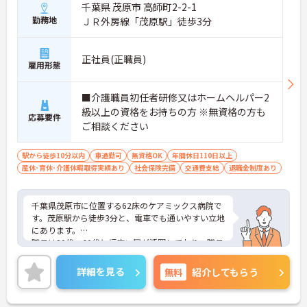
千葉県 茂原市 高師町2-2-1
勤務地
ＪＲ外房線「茂原駅」徒歩3分
正社員(正職員)
雇用形態
■介護職員初任者研修又はホームヘルパー2
級以上の資格をお持ちの方 ※無資格の方も
応募要件
ご相談ください
駅から徒歩10分以内
車通勤可
無資格OK
年間休日110日以上
産休･育休･介護休暇取得実績あり
社会保険完備
交通費支給
退職金制度あり
千葉県茂原市に位置する62床のケアミックス病院で
す。茂原駅から徒歩3分と、電車でも通いやすい立地
にあります。
職員は20代～60代と幅広い層が活躍しており、職員
同士の仲も良いため、和気あいあいとした雰囲気の
職場です。
詳細を見る
無料
紹介してもらう
ご興味ある方には、面接対策ポイントなど、さらに
詳細をお話しいたしますのでお気軽にご相談くださ
い。