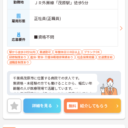
勤務地
ＪＲ外房線「茂原駅」徒歩5分
正社員(正職員)
雇用形態
■資格不問
応募要件
駅から徒歩10分以内
車通勤可
年間休日110日以上
ブランクOK
研修制度あり
産休･育休･介護休暇取得実績あり
社会保険完備
交通費支給
退職金制度あり
千葉県茂原市に位置する病院での求人です。
無資格・未経験の方でも働けることから、幅広い年
齢層の人が医療現場で活躍しています。
また日祝固定休とプライベートとの予定が立てやす
いです。
ご興味のある方は、お気軽にお問い合わせくださ
詳細を見る
無料
紹介してもらう
い。