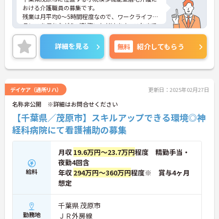
おける介護職員の募集です。
残業は月平均0～5時間程度なので、ワークライフバ
ランスを保ちながらご勤務いただけます。これまで
の介護業務経験を活かしながらご勤務いただける職
場環境です。
詳細を見る
無料
紹介してもらう
ご興味のある方には、面接対策ポイントなど、さら
に詳細をお話しいたしますのでお気軽にご相談くだ
さい！
デイケア（通所リハ）
更新日：2025年02月27日
名称非公開 ※詳細はお問合せください
【千葉県／茂原市】スキルアップできる環境◎神
経科病院にて看護補助の募集
月収
19.6万円～23.7万円
程度 精勤手当・
夜勤4回含
給料
年収
294万円～360万円
程度※ 賞与4ヶ月
想定
千葉県 茂原市
勤務地
ＪＲ外房線