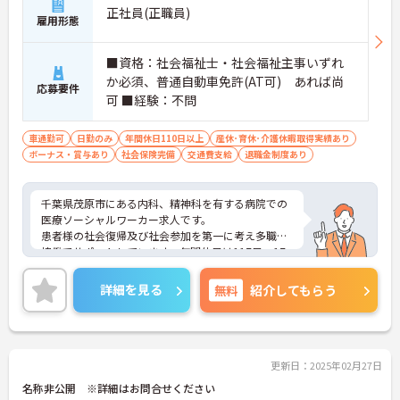
正社員(正職員)
雇用形態
■資格：社会福祉士・社会福祉主事いずれ
か必須、普通自動車免許(AT可) あれば尚
応募要件
可 ■経験：不問
車通勤可
日勤のみ
年間休日110日以上
産休･育休･介護休暇取得実績あり
ボーナス・賞与あり
社会保険完備
交通費支給
退職金制度あり
千葉県茂原市にある内科、精神科を有する病院での
医療ソーシャルワーカー求人です。
患者様の社会復帰及び社会参加を第一に考え多職種
協働でサポートしています。年間休日は117日、17
時台が定時ですので、プライベートとの予定が立て
やすいです。
詳細を見る
無料
紹介してもらう
また、賞与4ヶ月分実績と頑張りを評価していただ
けます！
ご興味がある方は是非一度マイナビまでお問合せ下
さい。更に詳細などお伝えします。
更新日：2025年02月27日
名称非公開 ※詳細はお問合せください