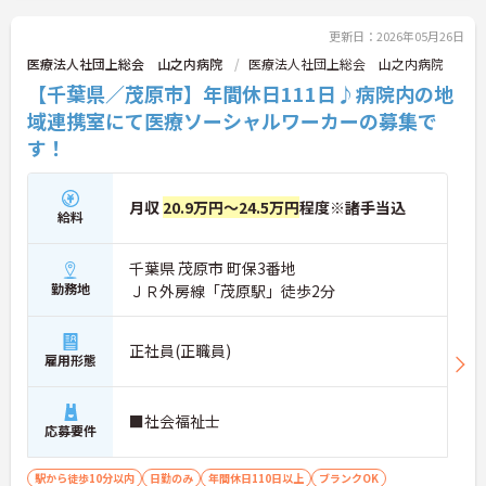
更新日：2026年05月26日
医療法人社団上総会 山之内病院
医療法人社団上総会 山之内病院
【千葉県／茂原市】年間休日111日♪病院内の地
域連携室にて医療ソーシャルワーカーの募集で
す！
月収
20.9万円～24.5万円
程度※諸手当込
給料
千葉県 茂原市 町保3番地
勤務地
ＪＲ外房線「茂原駅」徒歩2分
正社員(正職員)
雇用形態
■社会福祉士
応募要件
駅から徒歩10分以内
日勤のみ
年間休日110日以上
ブランクOK