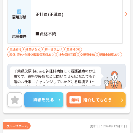
正社員(正職員)
雇用形態
■資格不問
応募要件
車通勤可
残業少なめ
寮・借り上げ
無資格OK
産休･育休･介護休暇取得実績あり
社会保険完備
交通費支給
退職金制度あり
千葉県茂原市にある神経科病院にて看護補助のお仕
事です。資格や経験などは問いません!どなたでも介
護のお仕事にチャレンジしていただける環境です。
ご興味がある方は是非一度マイナビまでお問合せ下
さい。更に詳細などお伝えします。
詳細を見る
無料
紹介してもらう
グループホーム
更新日：2024年12月11日