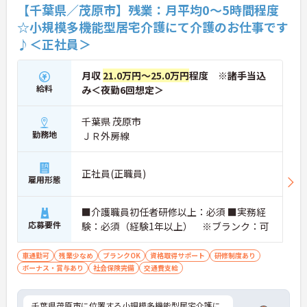
【千葉県／茂原市】残業：月平均0～5時間程度
☆小規模多機能型居宅介護にて介護のお仕事です
♪＜正社員＞
月収
21.0万円～25.0万円
程度 ※諸手当込
給料
み＜夜勤6回想定＞
千葉県 茂原市
勤務地
ＪＲ外房線
正社員(正職員)
雇用形態
■介護職員初任者研修以上：必須 ■実務経
応募要件
験：必須（経験1年以上） ※ブランク：可
車通勤可
残業少なめ
ブランクOK
資格取得サポート
研修制度あり
ボーナス・賞与あり
社会保険完備
交通費支給
千葉県茂原市に位置する小規模多機能型居宅介護に