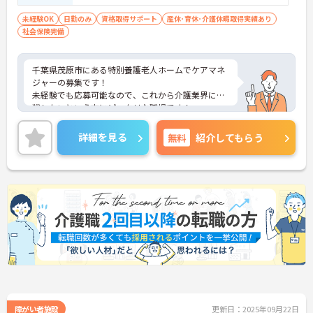
未経験OK
日勤のみ
資格取得サポート
産休･育休･介護休暇取得実績あり
社会保険完備
千葉県茂原市にある特別養護老人ホームでケアマネ
ジャーの募集です！
未経験でも応募可能なので、これから介護業界に挑
戦したいという方にピッタリな職場です！
また、日勤のみで17時半終業のため、プライベート
の時間をしっかり確保でき、仕事との両立がしやす
詳細を見る
無料
紹介してもらう
いです◎
ご興味ある方は面接ポイントをお伝えしますので、
お気軽にご連絡ください。
障がい者施設
更新日：2025年09月22日