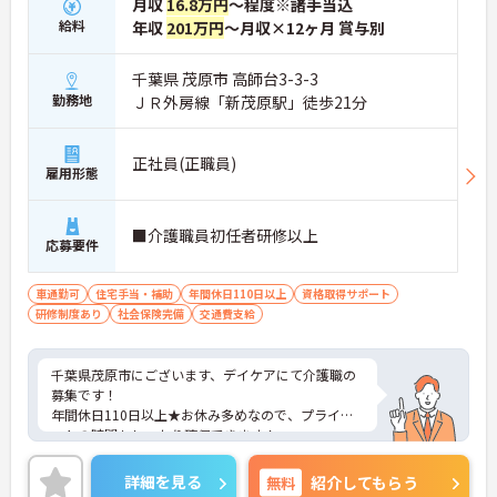
月収
16.8万円
～程度※諸手当込
給料
年収
201万円
～月収×12ヶ月 賞与別
千葉県 茂原市 高師台3-3-3
勤務地
ＪＲ外房線「新茂原駅」徒歩21分
正社員(正職員)
雇用形態
■介護職員初任者研修以上
応募要件
車通勤可
住宅手当・補助
年間休日110日以上
資格取得サポート
研修制度あり
社会保険完備
交通費支給
千葉県茂原市にございます、デイケアにて介護職の
募集です！
年間休日110日以上★お休み多めなので、プライベ
ートの時間もしっかり確保できます！
ご興味のある方は、マイナビ介護職までお問い合わ
せください。
詳細を見る
無料
紹介してもらう