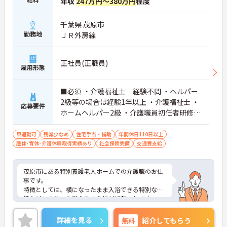
年収
247万円～380万円
程度
千葉県 茂原市
勤務地
ＪＲ外房線
正社員(正職員)
雇用形態
■必須 ・介護福祉士 経験不問 ・ヘルパー
2級等の場合は経験1年以上 ・介護福祉士 ・
応募要件
ホームヘルパー2級 ・介護職員初任者研修修
了者 いずれかの資格を所持で可
車通勤可
残業少なめ
住宅手当・補助
年間休日110日以上
産休･育休･介護休暇取得実績あり
社会保険完備
交通費支給
茂原市にある特別養護老人ホームでの介護職のお仕
事です。
特徴としては、横になったまま入浴できる特別な浴
槽などもあり、入浴介助の負担が緩和されます。
月2,000円～4,000円の過去昇給実績があるなどの福
利厚生も整っております。
詳細を見る
無料
紹介してもらう
年間休日120日のプライベートも充実◎