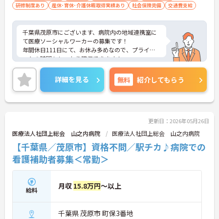
研修制度あり
産休･育休･介護休暇取得実績あり
社会保険完備
交通費支給
千葉県茂原市にございます、病院内の地域連携室に
て医療ソーシャルワーカーの募集です！
年間休日111日にて、お休み多めなので、プライベ
ートの時間もしっかり確保できます！
ご興味のある方は、マイナビ介護職までお問い合わ
せください。
詳細を見る
無料
紹介してもらう
更新日：2026年05月26日
医療法人社団上総会 山之内病院
医療法人社団上総会 山之内病院
【千葉県／茂原市】資格不問／駅チカ♪病院での
看護補助者募集＜常勤＞
月収
15.8万円
～以上
給料
千葉県 茂原市 町保3番地