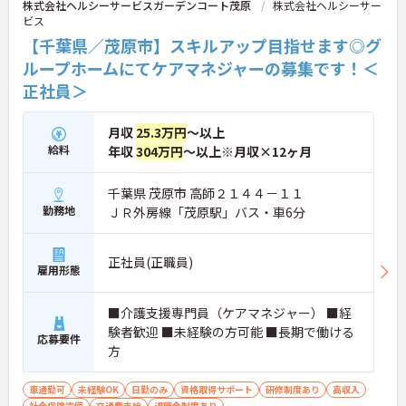
株式会社ヘルシーサービスガーデンコート茂原
株式会社ヘルシーサー
ビス
【千葉県／茂原市】スキルアップ目指せます◎グ
ループホームにてケアマネジャーの募集です！＜
正社員＞
月収
25.3万円
～以上
給料
年収
304万円
～以上※月収×12ヶ月
千葉県 茂原市 高師２１４４－１１
勤務地
ＪＲ外房線「茂原駅」バス・車6分
正社員(正職員)
雇用形態
■介護支援専門員（ケアマネジャー） ■経
験者歓迎 ■未経験の方可能 ■長期で働ける
応募要件
方
車通勤可
未経験OK
日勤のみ
資格取得サポート
研修制度あり
高収入
社会保険完備
交通費支給
退職金制度あり