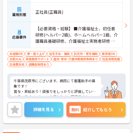
正社員(正職員)
雇用形態
【必要資格・経験】 ■介護福祉士、初任者
研修(ヘルパー2級)、ホームヘルパー1級、介
応募要件
護職員基礎研修、介護福祉士実務者研修 ■
経験者歓迎 ■未経験可
未経験OK
寮・借り上げ
住宅手当・補助
託児所・育児補助
無資格OK
日勤のみ
資格取得サポート
産休･育休･介護休暇取得実績あり
社会保険完備
交通費支給
退職金制度あり
千葉県茂原市にございます、病院にて看護助手の募
集です！
賞与・昇給あり！頑張りをしっかりと評価している
ので、モチベーションを保ちやすい環境です★
また、育児休暇制度や利用可能な託児所があり、お
子様のいらっしゃる方でも安心して働けます◎
詳細を見る
無料
紹介してもらう
ご興味のある方は、マイナビ介護職までお問い合わ
せください。