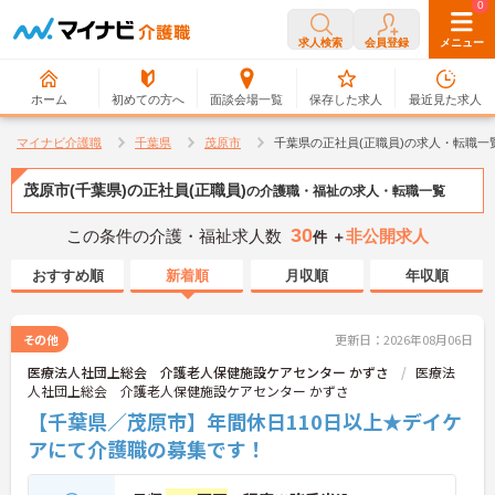
0
0
求人検索
会員登録
メニュー
ホーム
初めての方へ
面談会場一覧
保存した求人
最近見た求人
マイナビ介護職
千葉県
茂原市
千葉県の正社員(正職員)の求人・転職一
茂原市(千葉県)の正社員(正職員)
の介護職・福祉の求人・転職一覧
30
この条件の介護・福祉求人数
非公開求人
件 ＋
おすすめ順
新着順
月収順
年収順
その他
更新日：2026年08月06日
医療法人社団上総会 介護老人保健施設ケアセンター かずさ
医療法
人社団上総会 介護老人保健施設ケアセンター かずさ
【千葉県／茂原市】年間休日110日以上★デイケ
アにて介護職の募集です！