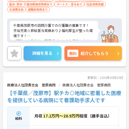
産休･育休･介護休暇取得実績あり
ボーナス・賞与あり
社会保険完備
交通費支給
退職金制度あり
千葉県茂原市の訪問介護での介護職の募集です！
手当充実☆昇給賞与実績あり♪福利厚生が整った環
境です！
ご興味のある方は、面接ポイントをお伝えしますの
で、お気軽にご連絡ください。
詳細を見る
無料
紹介してもらう
更新日：2026年05月29日
医療法人社団貴志会 菅原病院
医療法人社団貴志会 菅原病院
【千葉県／茂原市】駅チカ◎地域に密着した医療
を提供している病院にて看護助手求人です
月収
17.2万円～20.9万円
程度（諸手当込）
給料