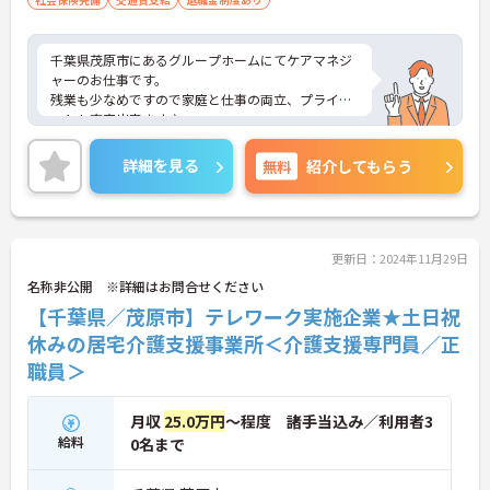
千葉県茂原市にあるグループホームにてケアマネジ
ャーのお仕事です。
残業も少なめですので家庭と仕事の両立、プライベ
ートも充実出来ます♪
ご興味ある方には、面接対策ポイントなど、さらに
詳細をお話しいたしますのでお気軽にご相談くださ
詳細を見る
無料
紹介してもらう
い。
更新日：2024年11月29日
名称非公開 ※詳細はお問合せください
【千葉県／茂原市】テレワーク実施企業★土日祝
休みの居宅介護支援事業所＜介護支援専門員／正
職員＞
月収
25.0万円
～程度 諸手当込み／利用者3
給料
0名まで