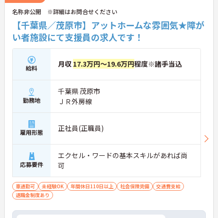
名称非公開 ※詳細はお問合せください
【千葉県／茂原市】アットホームな雰囲気★障が
い者施設にて支援員の求人です！
月収
17.3万円～19.6万円
程度※諸手当込
給料
千葉県 茂原市
勤務地
ＪＲ外房線
正社員(正職員)
雇用形態
エクセル・ワードの基本スキルがあれば尚
応募要件
可
車通勤可
未経験OK
年間休日110日以上
社会保険完備
交通費支給
退職金制度あり