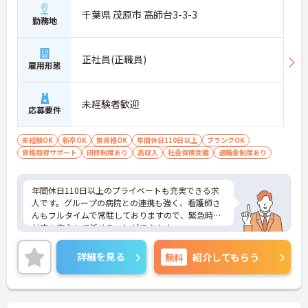
千葉県 茂原市 高師台3-3-3
勤務地
正社員(正職員)
雇用形態
未経験者歓迎
応募要件
未経験OK
新卒OK
無資格OK
年間休日110日以上
ブランクOK
資格取得サポート
研修制度あり
高収入
社会保険完備
退職金制度あり
年間休日110日以上のプライベートも充実できる求
人です。グループの病院との連携も強く、看護師さ
んもフルタイムで常駐しておりますので、緊急時の
対応も安心して任せることができます。
福利厚生も充実しており、長く安心して働ける制度
が整っています。
詳細を見る
無料
紹介してもらう
育児休業の取得実績があるのでライフステージにも
対応可能です。
仕事と家庭の両立がしやすい当施設で、ぜひあなた
の資格と経験を活かしませんか？明るく活気のある