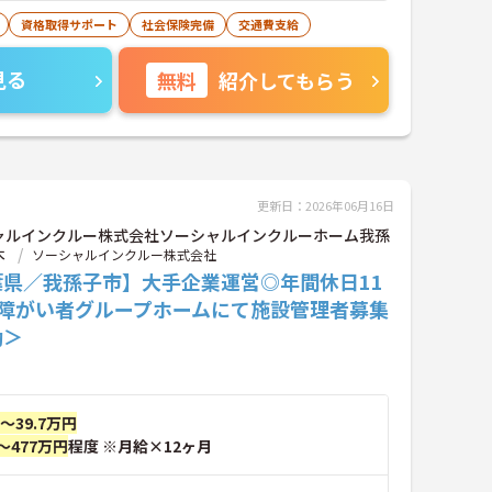
資格取得サポート
社会保険完備
交通費支給
見る
無料
紹介してもらう
更新日：2026年06月16日
ャルインクルー株式会社ソーシャルインクルーホーム我孫
木
ソーシャルインクルー株式会社
葉県／我孫子市】大手企業運営◎年間休日11
☆障がい者グループホームにて施設管理者募集
勤＞
円～39.7万円
～477万円
程度 ※月給×12ヶ月