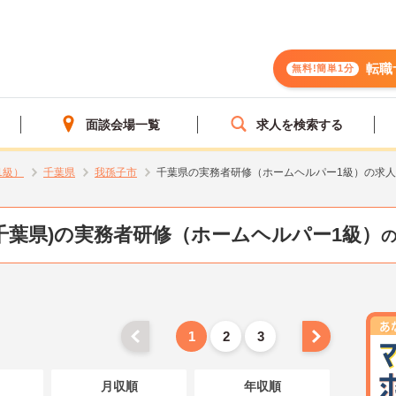
転職
無料!簡単1分
面談会場一覧
求人を検索する
1級）
千葉県
我孫子市
千葉県の実務者研修（ホームヘルパー1級）の求
千葉県)の実務者研修（ホームヘルパー1級）
1
2
3
月収順
年収順