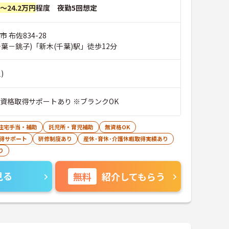
円～24.2万円
程度 夜勤5回想定
 布佐834-28
葉－銚子)「新木(千葉)駅」徒歩12分
)
※資格取得サポートあり ※ブランクOK
住宅手当・補助
託児所・育児補助
無資格OK
得サポート
研修制度あり
産休･育休･介護休暇取得実績あり
り
見る
無料
紹介してもらう