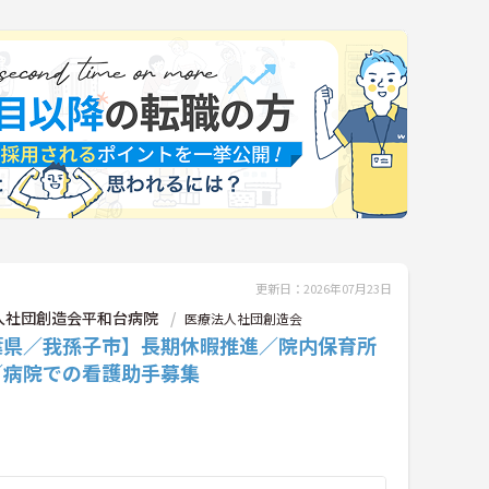
更新日：2026年07月23日
人社団創造会平和台病院
医療法人社団創造会
葉県／我孫子市】長期休暇推進／院内保育所
／病院での看護助手募集