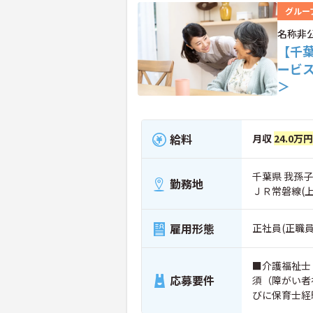
グルー
名称非
【千
ービ
＞
給料
月収
24.0万円
千葉県 我孫
勤務地
ＪＲ常磐線(
雇用形態
正社員(正職員
■介護福祉士
応募要件
須（障がい者
びに保育士経
経験：10年