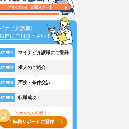
イナビ介護職に
気軽にご相談
下さい！
1
マイナビ介護職にご登録
STEP
2
求人のご紹介
STEP
3
面接・条件交渉
STEP
4
転職成功！
STEP
転職サポートに登録