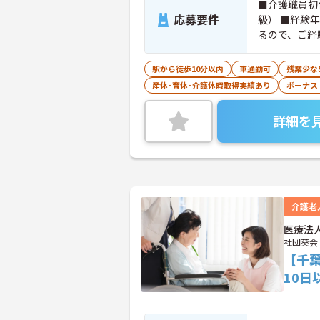
■介護職員初
応募要件
級） ■経験
るので、ご経
きます。
駅から徒歩10分以内
車通勤可
残業少な
産休･育休･介護休暇取得実績あり
ボーナス
詳細を
介護老
医療法
社団葵会
【千
10