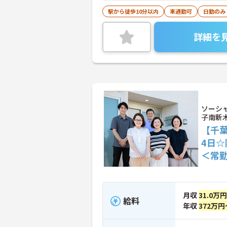
駅から徒歩10分以内
車通勤可
日勤のみ
詳細を
ソーシ
子南新
【千
4日
＜常
月収
31.0万
給料
年収
372万円