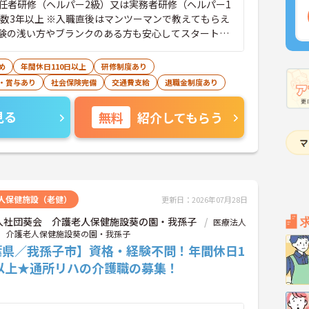
任者研修（ヘルパー2級）又は実務者研修（ヘルパー1
年数3年以上 ※入職直後はマンツーマンで教えてもらえ
験の浅い方やブランクのある方も安心してスタートで
め
年間休日110日以上
研修制度あり
・賞与あり
社会保険完備
交通費支給
退職金制度あり
見る
無料
紹介してもらう
人保健施設（老健）
更新日：2026年07月28日
人社団葵会 介護老人保健施設葵の園・我孫子
医療法人
 介護老人保健施設葵の園・我孫子
葉県／我孫子市】資格・経験不問！年間休日1
日以上★通所リハの介護職の募集！