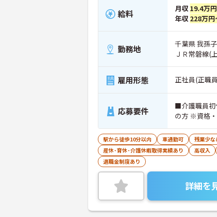
月収
19.4万
給料
年収
228万円
千葉県 我孫子
勤務地
ＪＲ常磐線(
雇用形態
正社員(正職員
■介護職員初
応募要件
の方 ※資格
駅から徒歩10分以内
車通勤可
残業少な
産休･育休･介護休暇取得実績あり
高収入
退職金制度あり
詳細を