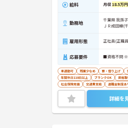
給料
月収
18.5万
千葉県 我孫子市
勤務地
ＪＲ成田線(千
雇用形態
正社員(正職員
応募要件
■資格不問 
車通勤可
残業少なめ
寮・借り上げ
年間休日110日以上
ブランクOK
資格取
社会保険完備
交通費支給
退職金制度あ
詳細を