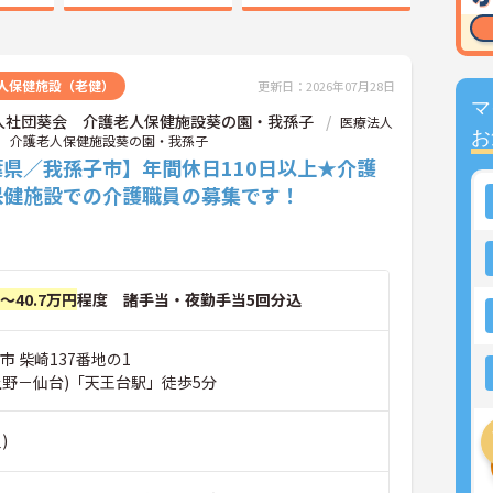
人保健施設（老健）
更新日：2026年07月28日
マ
人社団葵会 介護老人保健施設葵の園・我孫子
医療法人
お
 介護老人保健施設葵の園・我孫子
葉県／我孫子市】年間休日110日以上★介護
保健施設での介護職員の募集です！
円～40.7万円
程度 諸手当・夜勤手当5回分込
市 柴崎137番地の1
上野－仙台)「天王台駅」徒歩5分
)