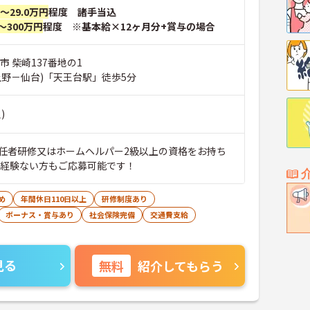
円～29.0万円
程度 諸手当込
～300万円
程度 ※基本給×12ヶ月分+賞与の場合
市 柴崎137番地の1
上野－仙台)「天王台駅」徒歩5分
)
任者研修又はホームヘルパー2級以上の資格をお持ち
・経験ない方もご応募可能です！
め
年間休日110日以上
研修制度あり
ボーナス・賞与あり
社会保険完備
交通費支給
見る
無料
紹介してもらう