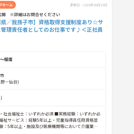
プホーム
更新日：2026年06月19日
公開 ※詳細はお問合せください
葉県／我孫子市】資格取得支援制度あり☆サ
ス管理責任者としてのお仕事です♪＜正社員
～程度
子市
上野－仙台)
)
・社会福祉士：いずれか必須 ■実務経験：いずれか必
福祉サービス：経験5年以上・児童指導員任用資格並
験：5年以上・施設及び医療機関等において介護業務
以上）