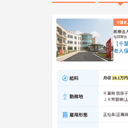
介護老
医療法
社団葵会
【千
老人
給料
月収
26.1万
千葉県 我孫子
勤務地
ＪＲ常磐線(
雇用形態
正社員(正職員