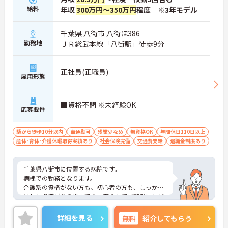
給料
年収
300万円～350万円
程度 ※3年モデル
千葉県 八街市 八街ほ386
勤務地
ＪＲ総武本線「八街駅」徒歩9分
正社員(正職員)
雇用形態
■資格不問 ※未経験OK
応募要件
駅から徒歩10分以内
車通勤可
残業少なめ
無資格OK
年間休日110日以上
産休･育休･介護休暇取得実績あり
社会保険完備
交通費支給
退職金制度あり
千葉県八街市に位置する病院です。
病棟での勤務となります。
介護系の資格がない方も、初心者の方も、しっかり
とした指導がありますでの、安心してご就業いただ
けます。
ご興味ある方には、面接対策ポイントなど、さらに
詳細を見る
無料
紹介してもらう
詳細をお話しいたしますのでお気軽にご相談くださ