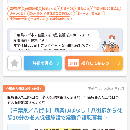
車通勤可
未経験OK
残業少なめ
無資格OK
日勤のみ
年間休日110日以上
ブランクOK
産休･育休･介護休暇取得実績あり
ボーナス・賞与あり
社会保険完備
交通費支給
退職金制度あり
千葉県八街市に位置する特別養護老人ホームにて、
介護職員の募集です！
年間休日111日！プライベートな時間も確保でき、
メリハリをつけたご就業が可能です◎
資格経験は不問！丁寧なレクチャーがあるので、未
経験の方・ブランクがある方も安心してご入職いた
詳細を見る
無料
紹介してもらう
だけます。
ご興味ある方には、面接対策ポイントなど、さらに
詳細をお話しいたしますのでお気軽にご相談くださ
い！
介護老人保健施設（老健）
更新日：2026年02月16日
医療法人社団楠目会 老人保健施設さんふらわ
医療法人社団楠目会
老人保健施設さんふらわ
【千葉県／八街市】残業ほぼなし！八街駅から徒
歩10分の老人保健施設で常勤介護職募集◎