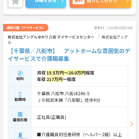
詳細を見る
無料
紹介してもらう
の受講支援もあり、スキルアップもしっかりサポー
ト。将来的には管理者やエリアマネージャーへのキ
ャリアアップも目指せます。20代から60代まで幅広
い年代のスタッフが活躍しており、和やかな雰囲気
の職場です。介護経験を活かしたい方、福祉の資格
通所介護（デイサービス）
更新日：2026年05月19日
をお持ちの方、安定した法人でキャリアを築きたい
株式会社アングルゆかり八街 デイサービスセンター
株式会社アング
方におすすめです。
ル
★おすすめPOINT★
【千葉県／八街市】 アットホームな雰囲気のデ
・生活支援員からスタートし、サービス管理責任者
イサービスで介護職募集
やエリアマネージャーへと続く明確なステップアッ
プの道筋が用意されています。急成長中の企業であ
るためポストも豊富にあり、専門性を高めながらマ
月収
15.5万円～20.0万円
程度
ネジメント職への挑戦も視野に入れていただけま
給料
年収
217万円
～程度
す。
・年間休日114日、残業月平均10時間程度という就
業環境に加え、産前産後休暇や育児休暇制度がしっ
千葉県 八街市 八街ほ246-5
かりと整備されています。オンとオフの切り替えを
勤務地
ＪＲ総武本線「八街駅」徒歩4分
明確にし、心身ともに充実した状態で長くご活躍い
ただけます。
・グループホーム一棟あたりの入居者様20名定員を
正社員(正職員)
雇用形態
常時2～4名のスタッフで支援、国基準を上回る人員
配置や夜間複数名体制が敷かれているため、業務に
追われることなくご利用者様のペースに合わせたサ
■介護職員初任者研修（ヘルパー2級）以上
ポートが可能です。施設も専用設計で働きやすく、