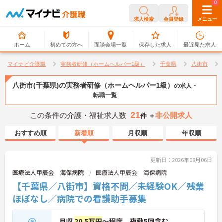
0
0
求人検索
会員登録
メニュー
ホーム
初めての方へ
面談会場一覧
保存した求人
最近見た求人
マイナビ介護職
実務者研修（ホームヘルパー1級）
千葉県
八街市
八街市(千葉県)の実務者研修（ホームヘルパー1級）
の求人・
転職一覧
21
この条件の介護・福祉求人数
非公開求人
件 ＋
おすすめ順
新着順
月収順
年収順
更新日：2026年08月06日
医療法人甲辰会 海保病院
医療法人甲辰会 海保病院
【千葉県／八街市】資格不問／未経験OK／残業
ほぼなし／病院での看護助手募集
月収
20.5万円
～程度 夜勤5回含む