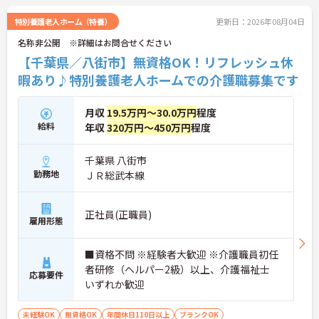
特別養護老人ホーム（特養）
更新日：2026年08月04日
名称非公開 ※詳細はお問合せください
【千葉県／八街市】無資格OK！リフレッシュ休
暇あり♪特別養護老人ホームでの介護職募集です
月収
19.5万円～30.0万円
程度
給料
年収
320万円～450万円
程度
千葉県 八街市
勤務地
ＪＲ総武本線
正社員(正職員)
雇用形態
■資格不問 ※経験者大歓迎 ※介護職員初任
者研修（ヘルパー2級）以上、介護福祉士
応募要件
いずれか歓迎
未経験OK
無資格OK
年間休日110日以上
ブランクOK