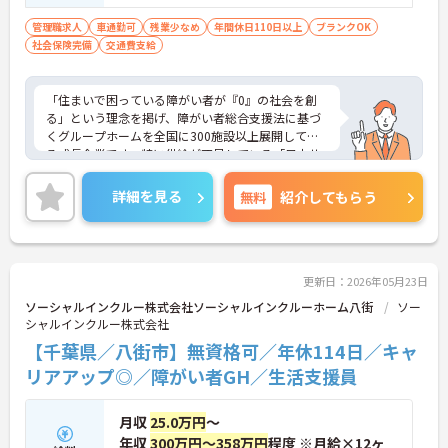
迎
管理職求人
車通勤可
残業少なめ
年間休日110日以上
ブランクOK
社会保険完備
交通費支給
「住まいで困っている障がい者が『0』の社会を創
る」という理念を掲げ、障がい者総合支援法に基づ
くグループホームを全国に300施設以上展開してい
る成長企業です。特に供給が不足している「日中サ
ービス支援型」に注力し、重度化・高齢化する障が
い者の方々が安心して暮らせる社会インフラの整備
詳細を見る
無料
紹介してもらう
に貢献しています。全施設がグループホーム用に新
築設計されており、バリアフリーやオートロックを
備えた安全な環境を提供しています。また、福祉業
界の課題である働きやすさの改善にも積極的に取り
組んでおり、請求業務や行政対応などの事務作業を
更新日：2026年05月23日
本社専門部署が一括で担うことで現場の負担を大き
ソーシャルインクルー株式会社ソーシャルインクルーホーム八街
ソー
く軽減しています。年間休日114日、月平均残業10
シャルインクルー株式会社
時間程度という実績に加え、明確な評価制度に基づ
【千葉県／八街市】無資格可／年休114日／キャ
くキャリアパスを用意することで、従業員満足度の
向上を実現しています。今後もグループホームの積
リアアップ◎／障がい者GH／生活支援員
極的な展開を継続しながら、サービスの質とスタッ
フの働きがいの双方を高め続ける、社会貢献性と成
月収
25.0万円
～
長性を兼ね備えた魅力的な法人です。
年収
300万円～358万円
程度 ※月給×12ヶ