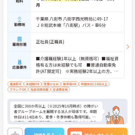
給料
★おすすめPOINT★
月
・年に1回の評価に基づく昇給制度や、エリアマネ
ージャー、シニアマネージャーへと続く明確な役職
千葉県 八街市 八街字西光明坊に49-17
ステップが用意されています。全国に施設を展開す
勤務地
ＪＲ総武本線「八街駅」バス・車6分
る成長企業だからこそ、実績に応じた新たなポジシ
ョンへの挑戦が叶います。
・施設運営において負担となりやすい請求業務や行
正社員(正職員)
政対応を本社の専門部署が全面的にバックアップし
雇用形態
ます。これにより、ご入居者様へのサービス向上や
スタッフが働きやすい環境づくりにしっかりと時間
を投資することができます。
■介護職経験1年以上（無資格可）■福祉資
・年間休日114日の実績に加え、全社平均の月間残
格有る方は未経験でも可 ■普通自動車免
応募要件
業時間は10時間程度と少なめです。ご自身の生活も
許(AT限定可) ※実務経験2年以上の方、障
大切にしながら、メリハリをつけて長期的にキャリ
がい者福祉に関する経験をお持ちの方大歓
アを深めていくことが可能です。
迎
車通勤可
未経験OK
残業少なめ
無資格OK
年間休日110日以上
・定年が70歳まで、再雇用制度で75歳まで設定され
ブランクOK
社会保険完備
交通費支給
ており、シニア世代になっても長く安定して働ける
基盤があります。また、車・バイク通勤の方に向け
た無料駐車場の完備や、年末年始手当、従業員紹介
全国に300か所以上（※2025年10月時点）の障がい
制度（リファラル）、インフルエンザ手当といった
者グループホームを展開する法人が母体です。年間
細やかなサポートも充実しています。
休日は114日あり、夏季・冬季休暇も取得可能。産
前産後・育児休暇制度もあり、子育て中の方も多数
活躍中で、ワークライフバランスを大切にしながら
働ける環境が整っています。研修制度や外部勉強会