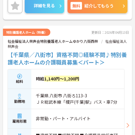
れる職場です♪ご興味のある方は面接ポイントをお
詳細を見る
無料
紹介してもらう
伝えしますので、お気軽にご相談ください！
特別養護老人ホーム（特養）
更新日：2026年04月13日
社会福祉法人林声会特別養護老人ホームゆかり八街西林
社会福祉法人
林声会
【千葉県／八街市】資格不問◎経験不問♪特別養
護老人ホームの介護職員募集＜パート＞
時給
1,140円～1,200円
給料
千葉県 八街市 八街ろ113-3
勤務地
ＪＲ総武本線「榎戸(千葉)駅」バス・車7分
非常勤・パート・アルバイト
雇用形態