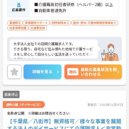
■介護職員初任者研修（ヘルパー2級）以上
応募要件
■自動車普通免許
車通勤可
資格取得サポート
研修制度あり
産休･育休･介護休暇取得実績あり
社会保険完備
交通費支給
大手法人会社での訪問介護職求人です。
できる限り、自宅など住み慣れた地域で介護サービ
スをし安心して自分らしい生活を送っていただくよ
う援助します。
ご興味のある方はお気軽にお問合せ下さい。
最新の募集状況を問
詳細を見る
無料
い合わせる
募集停止
通所介護（デイサービス）
更新日：2025年11月07日
名称非公開 ※詳細はお問合せください
【千葉県／八街市】無資格可／様々な事業を展開
する法人のデイサービスにて介護職求人＜非常勤