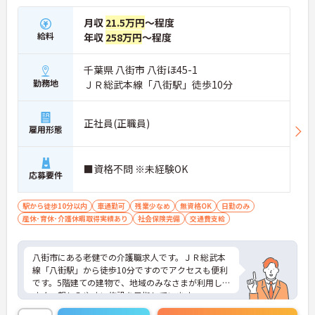
月収
21.5万円
～程度
給料
年収
258万円
～程度
千葉県 八街市 八街ほ45-1
勤務地
ＪＲ総武本線「八街駅」徒歩10分
正社員(正職員)
雇用形態
■資格不問 ※未経験OK
応募要件
駅から徒歩10分以内
車通勤可
残業少なめ
無資格OK
日勤のみ
産休･育休･介護休暇取得実績あり
社会保険完備
交通費支給
八街市にある老健での介護職求人です。ＪＲ総武本
線「八街駅」から徒歩10分ですのでアクセスも便利
です。5階建ての建物で、地域のみなさまが利用しや
すく、親しみやすい施設を目指しています。
日勤帯のみの勤務ですので、プライベートとの両立