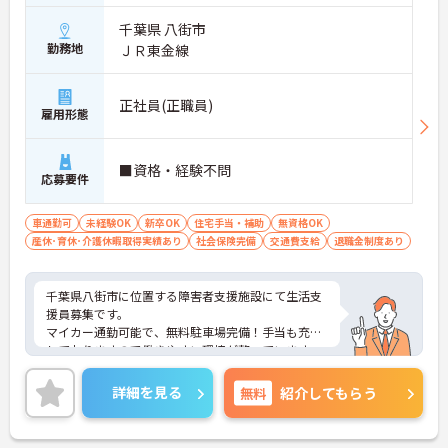
千葉県 八街市
勤務地
ＪＲ東金線
正社員(正職員)
雇用形態
■資格・経験不問
応募要件
車通勤可
未経験OK
新卒OK
住宅手当・補助
無資格OK
産休･育休･介護休暇取得実績あり
社会保険完備
交通費支給
退職金制度あり
千葉県八街市に位置する障害者支援施設にて生活支
援員募集です。
マイカー通勤可能で、無料駐車場完備！手当も充実
しておりますので働きやすい環境が整っています。
ご興味のある方には、面接対策ポイントなど、さら
に詳細をお話しいたしますので、お気軽にご相談く
詳細を見る
無料
紹介してもらう
ださい。