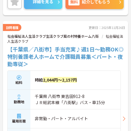
詳細を見る
無料
紹介してもらう
ご興味のある方は担当アドバイザーまでお問い合わ
せ下さい。
訪問看護
更新日：2025年11月26日
社会福祉法人生活クラブ生活クラブ風の村特養ホーム八街
社会福祉法
人生活クラブ
【千葉県／八街市】手当充実♪週1日～勤務OK◎
特別養護老人ホームで介護職員募集＜パート・夜
勤専従＞
時給
2,044円～2,157円
給料
千葉県 八街市 東吉田912-8
勤務地
ＪＲ総武本線「八街駅」バス・車15分
非常勤・パート・アルバイト
雇用形態