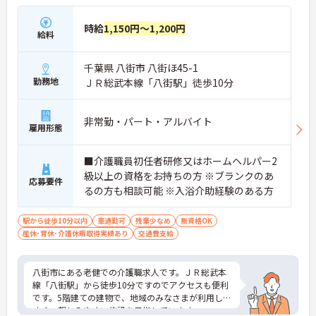
時給
1,150円～1,200円
給料
千葉県 八街市 八街ほ45-1
勤務地
ＪＲ総武本線「八街駅」徒歩10分
非常勤・パート・アルバイト
雇用形態
■介護職員初任者研修又はホームヘルパー2
級以上の資格をお持ちの方 ※ブランクのあ
応募要件
るの方も相談可能 ※入浴介助経験のある方
駅から徒歩10分以内
車通勤可
残業少なめ
無資格OK
産休･育休･介護休暇取得実績あり
交通費支給
八街市にある老健での介護職求人です。ＪＲ総武本
線「八街駅」から徒歩10分ですのでアクセスも便利
です。5階建ての建物で、地域のみなさまが利用しや
すく、親しみやすい施設を目指しています。