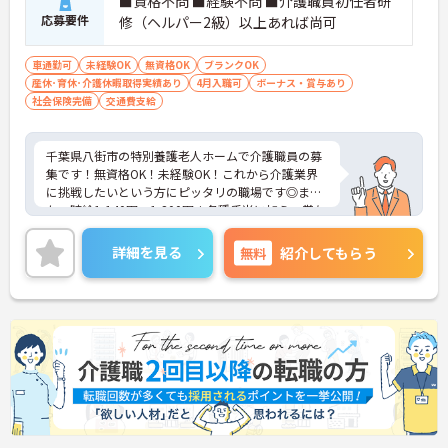
■資格不問 ■経験不問 ■介護職員初任者研
応募要件
修（ヘルパー2級）以上あれば尚可
車通勤可
未経験OK
無資格OK
ブランクOK
産休･育休･介護休暇取得実績あり
4月入職可
ボーナス・賞与あり
社会保険完備
交通費支給
千葉県八街市の特別養護老人ホームで介護職員の募
集です！無資格OK！未経験OK！これから介護業界
に挑戦したいという方にピッタリの職場です◎ま
た、時給1,140円～1,200円＋各種手当に加え、賞与
ありであなたの頑張りがしっかり評価されます♪ご
興味のある方は面接ポイントをお伝えしますので、
詳細を見る
無料
紹介してもらう
お気軽にご連絡ください！