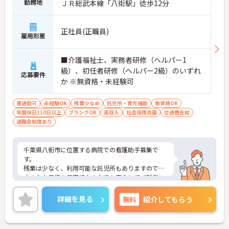
勤務地
ＪＲ総武本線「八街駅」徒歩12分
正社員(正職員)
雇用形態
■介護福祉士、実務者研修（ヘルパー1
級）、初任者研修（ヘルパー2級）のいずれ
応募要件
か ※無資格・未経験可
車通勤可
未経験OK
残業少なめ
託児所・育児補助
無資格OK
年間休日110日以上
ブランクOK
高収入
社会保険完備
交通費支給
退職金制度あり
千葉県八街市に位置する病院での看護助手募集で
す。
残業は少なく、利用可能な託児所もありますので、
小さなお子様を子育て中の方でも安心してご就業い
ただけます！
ご興味ある方には、面接対策ポイントなど、さらに
詳細を見る
無料
紹介してもらう
詳細をお話しいたしますのでお気軽にご相談くださ
い！