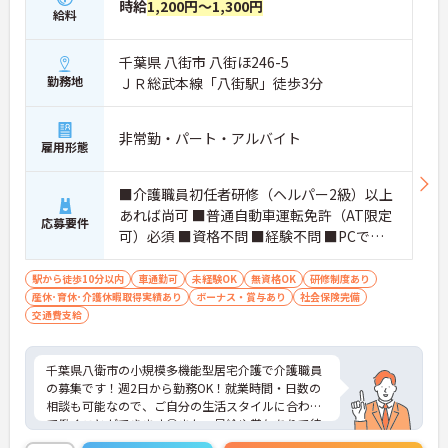
時給
1,200円～1,300円
給料
千葉県 八街市 八街ほ246-5
勤務地
ＪＲ総武本線「八街駅」徒歩3分
非常勤・パート・アルバイト
雇用形態
■介護職員初任者研修（ヘルパー2級）以上
あれば尚可 ■普通自動車運転免許（AT限定
応募要件
可）必須 ■資格不問 ■経験不問 ■PCでの
介護ソフトのデータ入力スキルあれば尚可
駅から徒歩10分以内
車通勤可
未経験OK
無資格OK
研修制度あり
産休･育休･介護休暇取得実績あり
ボーナス・賞与あり
社会保険完備
交通費支給
千葉県八衛市の小規模多機能型居宅介護で介護職員
の募集です！週2日から勤務OK！就業時間・日数の
相談も可能なので、ご自分の生活スタイルに合わせ
て働くことができます◎また、昇給や賞与ありで待
遇面もばっちり！あなたの頑張りがしっかり評価さ