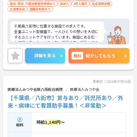
産休･育休･介護休暇取得実績あり
高収入
4月入職可
社会保険完備
交通費支給
退職金制度あり
千葉県八街市に位置する施設での求人です。
全室ユニット型個室で、一人ひとりの想いを大切に
するユニットケアを行っています。施設にある広大
な農園や温もりのある木製の器具で室内運動を行え
る「うんどう楽園」を導入するなど、こだわりのあ
る施設です。介護系の資格がない方や経験が浅い方
詳細を見る
無料
紹介してもらう
もチャレンジいただけます。
ご興味のある方は、お気軽にお問い合わせくださ
い。
更新日：2026年07月30日
医療法人みつや会新八街総合病院
医療法人みつや会
【千葉県／八街市】賞与あり／託児所あり／外
来・病棟にて看護助手募集！＜非常勤＞
時給
1,140円
～
給料