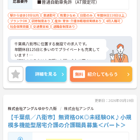
応募要件
■普通自動車免許（AT限定可）
ご自身の理想とする福祉を実践できる環境が整って
います。
駅から徒歩10分以内
車通勤可
残業少なめ
日勤のみ
年間休日110日以上
ブランクOK
研修制度あり
産休･育休･介護休暇取得実績あり
4月入職可
社会保険完備
交通費支給
退職金制度あり
千葉県八街市に位置する施設での求人です。
年間休日125日と多いのでプライベートも充実して
います！
ご興味のある方はお気軽にお問い合わせ下さい。
詳細を見る
無料
紹介してもらう
更新日：2026年05月19日
株式会社アングルゆかり八街
株式会社アングル
【千葉県／八衛市】無資格OK◎未経験OK♪小規
模多機能型居宅介護の介護職員募集＜パート＞