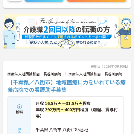
い！
更新日：2026年08月06日
医療法人社団誠和会 長谷川病院
医療法人社団誠和会 長谷川病院
【千葉県／八街市】地域医療に力をいれている療
養病院での看護助手募集
月収
16.5万円～31.5万円
程度
年収
292万円～400万円
程度（別途、賞与付
給料
与）
千葉県 八街市 八街に85番地