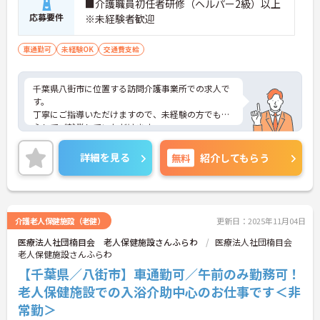
■介護職員初任者研修（ヘルパー2級）以上
応募要件
※未経験者歓迎
車通勤可
未経験OK
交通費支給
千葉県八街市に位置する訪問介護事業所での求人で
す。
丁寧にご指導いただけますので、未経験の方でも安
心してご就業していただけます。
週1時間から可能ですので、ご都合に合わせての働
き方が出来ます！
詳細を見る
無料
紹介してもらう
ご興味のある方は、お気軽にお問い合わせくださ
い。
介護老人保健施設（老健）
更新日：2025年11月04日
医療法人社団楠目会 老人保健施設さんふらわ
医療法人社団楠目会
老人保健施設さんふらわ
【千葉県／八街市】車通勤可／午前のみ勤務可！
老人保健施設での入浴介助中心のお仕事です＜非
常勤＞