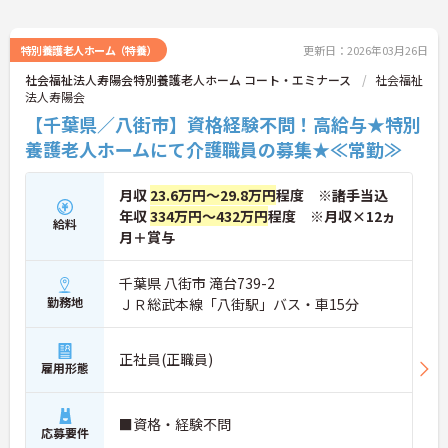
特別養護老人ホーム（特養）
更新日：2026年03月26日
社会福祉法人寿陽会特別養護老人ホーム コート・エミナース
社会福祉
法人寿陽会
【千葉県／八街市】資格経験不問！高給与★特別
養護老人ホームにて介護職員の募集★≪常勤≫
月収
23.6万円～29.8万円
程度 ※諸手当込
年収
334万円～432万円
程度 ※月収×12ヵ
給料
月＋賞与
千葉県 八街市 滝台739-2
勤務地
ＪＲ総武本線「八街駅」バス・車15分
正社員(正職員)
雇用形態
■資格・経験不問
応募要件