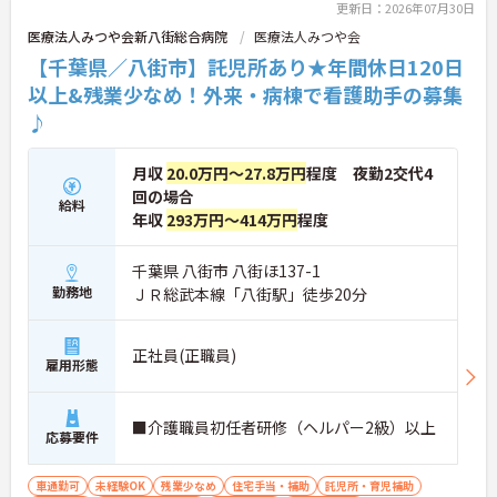
更新日：2026年07月30日
医療法人みつや会新八街総合病院
医療法人みつや会
【千葉県／八街市】託児所あり★年間休日120日
以上&残業少なめ！外来・病棟で看護助手の募集
♪
月収
20.0万円～27.8万円
程度 夜勤2交代4
回の場合
給料
年収
293万円～414万円
程度
千葉県 八街市 八街ほ137-1
勤務地
ＪＲ総武本線「八街駅」徒歩20分
正社員(正職員)
雇用形態
■介護職員初任者研修（ヘルパー2級）以上
応募要件
車通勤可
未経験OK
残業少なめ
住宅手当・補助
託児所・育児補助