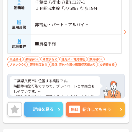
千葉県 八街市 八街ほ137-1
勤務地
ＪＲ総武本線「八街駅」徒歩15分
非常勤・パート・アルバイト
雇用形態
■資格不問
応募要件
車通勤可
未経験OK
残業少なめ
託児所・育児補助
無資格OK
ブランクOK
研修制度あり
産休･育休･介護休暇取得実績あり
交通費支給
千葉県八街市に位置する病院です。
時間等相談可能ですので、プライベートとの両立も
しやすいです。
ご興味ある方には、面接のポイントなど、さらに詳
細をお話致しますのでお気軽にご相談ください。
詳細を見る
無料
紹介してもらう