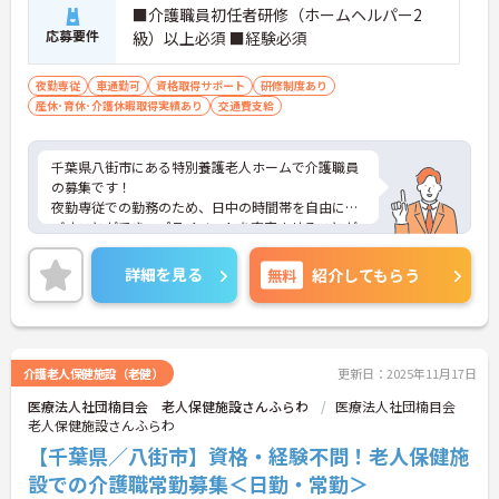
■介護職員初任者研修（ホームヘルパー2
応募要件
級）以上必須 ■経験必須
夜勤専従
車通勤可
資格取得サポート
研修制度あり
産休･育休･介護休暇取得実績あり
交通費支給
千葉県八街市にある特別養護老人ホームで介護職員
の募集です！
夜勤専従での勤務のため、日中の時間帯を自由に過
ごすことができ、プライベートを充実させることが
できます♪
また、週1日～勤務OKなので、家庭やプライベート
詳細を見る
無料
紹介してもらう
などライフスタイルに合わせた働き方が可能です◎
ご興味ある方は面接ポイントをお伝えしますので、
お気軽にご連絡ください。
介護老人保健施設（老健）
更新日：2025年11月17日
医療法人社団楠目会 老人保健施設さんふらわ
医療法人社団楠目会
老人保健施設さんふらわ
【千葉県／八街市】資格・経験不問！老人保健施
設での介護職常勤募集＜日勤・常勤＞