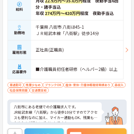
月収
22.9万円～35.0万円
程度 夜勤手当6回
分・諸手当込
給料
年収
274万円～420万円
程度 夜勤手当込
千葉県 八街市 八街ほ45-1
勤務地
ＪＲ総武本線「八街駅」徒歩14分
正社員(正職員)
雇用形態
■介護職員初任者研修（ヘルパー2級）以上
応募要件
車通勤可
残業少なめ
ブランクOK
産休･育休･介護休暇取得実績あり
高収入
社会保険完備
交通費支給
八街市にある老健での介護職求人です。
JR総武本線「八街駅」から徒歩10分ですのでアクセ
スも便利なのに加え、マイカー通勤もOK、残業も少
なめなのが嬉しいポイントです！
5階建ての建物で、地域のみなさまが利用しやす
く、親しみやすい施設を目指しています。