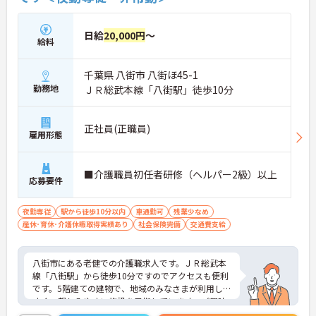
日給
20,000円
～
給料
千葉県 八街市 八街ほ45-1
勤務地
ＪＲ総武本線「八街駅」徒歩10分
正社員(正職員)
雇用形態
■介護職員初任者研修（ヘルパー2級）以上
応募要件
夜勤専従
駅から徒歩10分以内
車通勤可
残業少なめ
産休･育休･介護休暇取得実績あり
社会保険完備
交通費支給
八街市にある老健での介護職求人です。ＪＲ総武本
線「八街駅」から徒歩10分ですのでアクセスも便利
です。5階建ての建物で、地域のみなさまが利用しや
すく、親しみやすい施設を目指しています。ご興味
のある方は担当アドバイザーまでお問い合わせ下さ