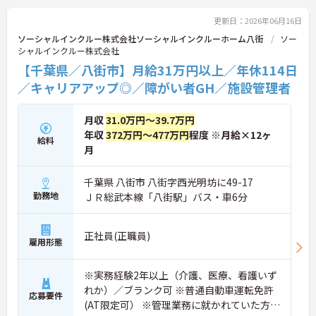
更新日：2026年06月16日
ソーシャルインクルー株式会社ソーシャルインクルーホーム八街
ソー
シャルインクルー株式会社
【千葉県／八街市】月給31万円以上／年休114日
／キャリアアップ◎／障がい者GH／施設管理者
月収
31.0万円～39.7万円
年収
372万円～477万円
程度 ※月給×12ヶ
給料
月
千葉県 八街市 八街字西光明坊に49-17
勤務地
ＪＲ総武本線「八街駅」バス・車6分
正社員(正職員)
雇用形態
※実務経験2年以上（介護、医療、看護いず
れか）／ブランク可 ※普通自動車運転免許
応募要件
(AT限定可） ※管理業務に就かれていた方歓