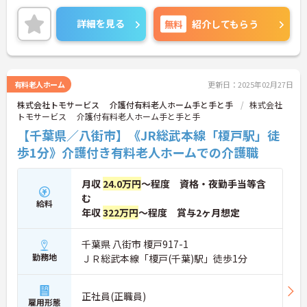
勤務日数相談可能です。資格をお持ちでない方もチ
ャレンジできます！
詳細を見る
無料
紹介してもらう
ご興味のある方は担当アドバイザーまでお問い合わ
せ下さい。
有料老人ホーム
更新日：2025年02月27日
株式会社トモサービス 介護付有料老人ホーム手と手と手
株式会社
トモサービス 介護付有料老人ホーム手と手と手
【千葉県／八街市】《JR総武本線「榎戸駅」徒
歩1分》介護付き有料老人ホームでの介護職
月収
24.0万円
～程度 資格・夜勤手当等含
む
給料
年収
322万円
～程度 賞与2ヶ月想定
千葉県 八街市 榎戸917-1
勤務地
ＪＲ総武本線「榎戸(千葉)駅」徒歩1分
正社員(正職員)
雇用形態