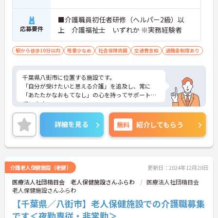
■介護職員初任者研修（ヘルパー2級）以
応募要件
上 介護福祉士 いずれか ※実務経験者
駅から徒歩10分以内
残業少なめ
社会保険完備
交通費支給
退職金制度あり
千葉県八街市に位置する施設です。
「自分が受けたいと思える介護」を追及し、常に
「あたたかなおもてなし」の心を持ってサポートし
ています。
最寄駅から徒歩1分と通勤にも大変便利な立地です。
ご興味ある方には、面接対策ポイントなど、さらに
詳細を見る
無料
紹介してもらう
詳細をお話しいたしますのでお気軽にご相談くださ
い！
介護老人保健施設（老健）
更新日：2024年12月20日
医療法人社団楠目会 老人保健施設さんふらわ
医療法人社団楠目会
老人保健施設さんふらわ
【千葉県／八街市】老人保健施設での介護職募集
です＜夜勤専従・非常勤＞