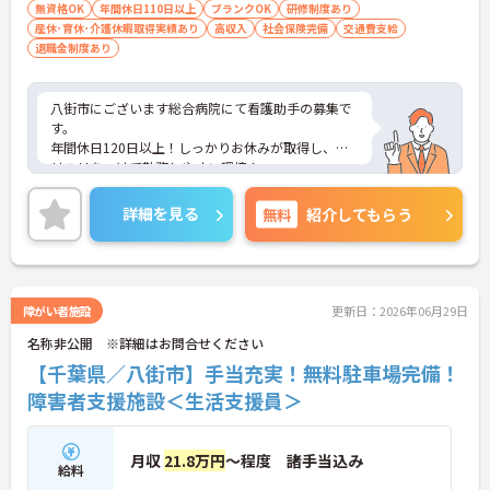
無資格OK
年間休日110日以上
ブランクOK
研修制度あり
産休･育休･介護休暇取得実績あり
高収入
社会保険完備
交通費支給
退職金制度あり
八街市にございます総合病院にて看護助手の募集で
す。
年間休日120日以上！しっかりお休みが取得し、メ
リハリをつけて勤務しやすい環境！
残業も少なめで、ワークライフバランス重視の方に
オススメの求人ですよ◎
詳細を見る
無料
紹介してもらう
また24時間対応の託児所も完備！小さなお子様がい
らっしゃる方でも安心して勤務していただけます♪
ご興味ある方には、面接対策ポイントなど、さらに
詳細をお話しいたしますのでお気軽にご相談くださ
い。
障がい者施設
更新日：2026年06月29日
名称非公開 ※詳細はお問合せください
【千葉県／八街市】手当充実！無料駐車場完備！
障害者支援施設＜生活支援員＞
月収
21.8万円
～程度 諸手当込み
給料