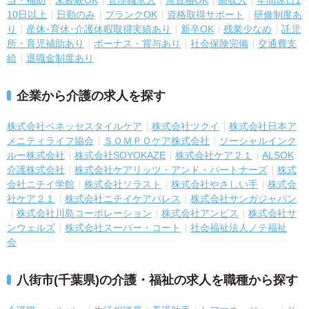
当・補助
未経験OK
管理職求人
無資格OK
高収入
年間休日1
10日以上
日勤のみ
ブランクOK
資格取得サポート
研修制度あ
り
産休･育休･介護休暇取得実績あり
新卒OK
残業少なめ
託児
所・育児補助あり
ボーナス・賞与あり
社会保険完備
交通費支
給
退職金制度あり
企業から介護の求人を探す
株式会社ベネッセスタイルケア
株式会社ツクイ
株式会社日本ア
メニティライフ協会
ＳＯＭＰＯケア株式会社
ソーシャルインク
ルー株式会社
株式会社SOYOKAZE
株式会社ケア２１
ALSOK
介護株式会社
株式会社ケアリッツ・アンド・パートナーズ
株式
会社ニチイ学館
株式会社ソラスト
株式会社やさしい手
株式会
社ケア２１
株式会社ニチイケアパレス
株式会社サンガジャパン
株式会社川島コーポレーション
株式会社アンビス
株式会社サ
ンウェルズ
株式会社スーパー・コート
社会福祉法人ノテ福祉
会
八街市(千葉県)の介護・福祉の求人を職種から探す