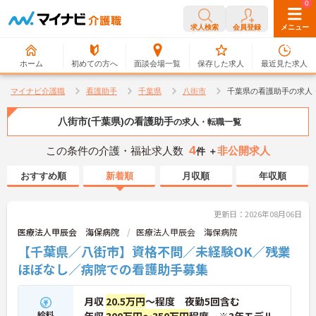
0
0
求人検索
会員登録
メニュー
ホーム
初めての方へ
面談会場一覧
保存した求人
最近見た求人
マイナビ介護職
看護助手
千葉県
八街市
千葉県の看護助手の求人
八街市(千葉県)の看護助手
の求人・転職一覧
4
この条件の介護・福祉求人数
非公開求人
件 ＋
おすすめ順
新着順
月収順
年収順
更新日：2026年08月06日
医療法人甲辰会 海保病院
医療法人甲辰会 海保病院
【千葉県／八街市】資格不問／未経験OK／残業
ほぼなし／病院での看護助手募集
月収
20.5万円
～程度 夜勤5回含む
給料