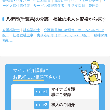
介護職・ヘルパー
生活相談員
看護助手
ケアマネージャー
サ
ービス提供責任者
サービス管理責任者
生活支援員
管理者
八街市(千葉県)の介護・福祉の求人を資格から探す
介護福祉士
社会福祉士
介護職員初任者研修（ホームヘルパー2
級）
社会福祉主事
実務者研修（ホームヘルパー1級）
精神保健
福祉士
マイナビ介護職に
お気軽にご相談
下さい！
マイナビ介護
1
STEP
職にご登録
2
求人のご紹介
STEP