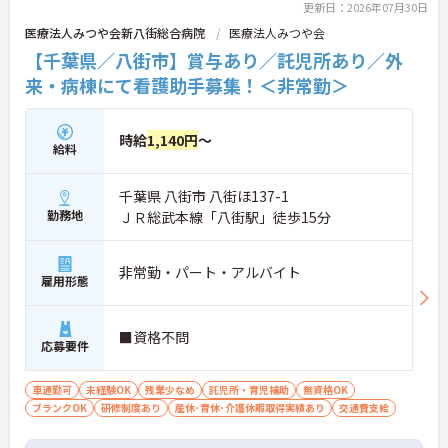
更新日：2026年07月30日
医療法人みつや会新八街総合病院
医療法人みつや会
【千葉県／八街市】賞与あり／託児所あり／外
来・病棟にて看護助手募集！＜非常勤＞
時給
1,140円
～
給料
千葉県 八街市 八街ほ137-1
勤務地
ＪＲ総武本線「八街駅」徒歩15分
非常勤・パート・アルバイト
雇用形態
■資格不問
応募要件
車通勤可
未経験OK
残業少なめ
託児所・育児補助
無資格OK
ブランクOK
研修制度あり
産休･育休･介護休暇取得実績あり
交通費支給