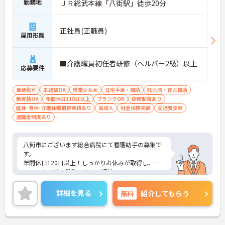
勤務地
ＪＲ総武本線「八街駅」徒歩20分
正社員(正職員)
雇用形態
■介護職員初任者研修（ヘルパー2級）以上
応募要件
車通勤可
未経験OK
残業少なめ
住宅手当・補助
託児所・育児補助
無資格OK
年間休日110日以上
ブランクOK
研修制度あり
産休･育休･介護休暇取得実績あり
高収入
社会保険完備
交通費支給
退職金制度あり
八街市にございます総合病院にて看護助手の募集で
す。
年間休日120日以上！しっかりお休みが取得し、メ
リハリをつけて勤務しやすい環境！
残業も少なめで、ワークライフバランス重視の方に
オススメの求人ですよ◎
詳細を見る
無料
紹介してもらう
また24時間対応の託児所も完備！小さなお子様がい
らっしゃる方でも安心して勤務していただけます♪
ご興味ある方には、面接対策ポイントなど、さらに