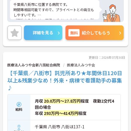
千葉県八街市に位置する病院です。
時間等相談可能ですので、プライベートとの両立も
しやすいです。
ご興味ある方には、面接のポイントなど、さらに詳
細をお話致しますのでお気軽にご相談ください。
詳細を見る
無料
紹介してもらう
更新日：2026年07月30日
医療法人みつや会新八街総合病院
医療法人みつや会
【千葉県／八街市】託児所あり★年間休日120日
以上&残業少なめ！外来・病棟で看護助手の募集
♪
月収
20.0万円～27.8万円
程度 夜勤2交代4
回の場合
給料
年収
293万円～414万円
程度
千葉県 八街市 八街ほ137-1