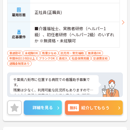
正社員(正職員)
雇用形態
■介護福祉士、実務者研修（ヘルパー1
級）、初任者研修（ヘルパー2級）のいずれ
応募要件
か ※無資格・未経験可
車通勤可
未経験OK
残業少なめ
託児所・育児補助
無資格OK
年間休日110日以上
ブランクOK
高収入
社会保険完備
交通費支給
退職金制度あり
千葉県八街市に位置する病院での看護助手募集で
す。
残業は少なく、利用可能な託児所もありますので、
小さなお子様を子育て中の方でも安心してご就業い
ただけます！
ご興味ある方には、面接対策ポイントなど、さらに
詳細を見る
無料
紹介してもらう
詳細をお話しいたしますのでお気軽にご相談くださ
い！