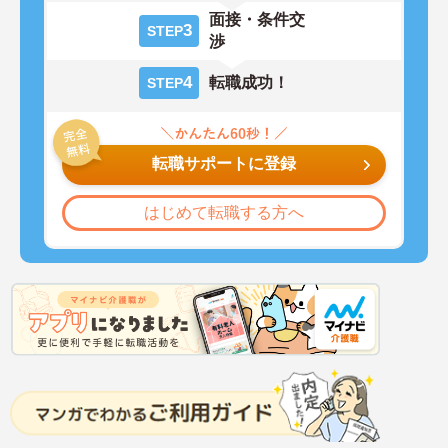
面接・条件交
3
STEP
渉
4
転職成功！
STEP
転職サポートに登録
はじめて転職する方へ