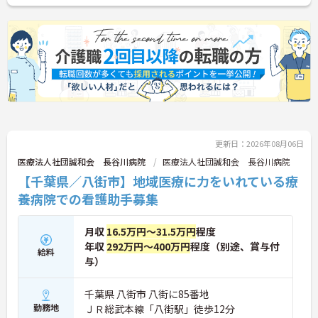
更新日：2026年08月06日
医療法人社団誠和会 長谷川病院
医療法人社団誠和会 長谷川病院
【千葉県／八街市】地域医療に力をいれている療
養病院での看護助手募集
月収
16.5万円～31.5万円
程度
年収
292万円～400万円
程度（別途、賞与付
給料
与）
千葉県 八街市 八街に85番地
勤務地
ＪＲ総武本線「八街駅」徒歩12分