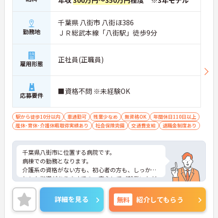
年収
300万円～350万円
程度 ※3年モデル
千葉県 八街市 八街ほ386
勤務地
ＪＲ総武本線「八街駅」徒歩9分
正社員(正職員)
雇用形態
■資格不問 ※未経験OK
応募要件
駅から徒歩10分以内
車通勤可
残業少なめ
無資格OK
年間休日110日以上
産休･育休･介護休暇取得実績あり
社会保険完備
交通費支給
退職金制度あり
千葉県八街市に位置する病院です。
病棟での勤務となります。
介護系の資格がない方も、初心者の方も、しっかり
とした指導がありますでの、安心してご就業いただ
けます。
ご興味ある方には、面接対策ポイントなど、さらに
詳細を見る
無料
紹介してもらう
詳細をお話しいたしますのでお気軽にご相談くださ
い！