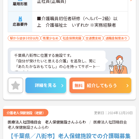
正社員(正職員)
雇用形態
■介護職員初任者研修（ヘルパー2級）以
応募要件
上 介護福祉士 いずれか ※実務経験者
駅から徒歩10分以内
残業少なめ
社会保険完備
交通費支給
退職金制度あり
千葉県八街市に位置する施設です。
「自分が受けたいと思える介護」を追及し、常に
「あたたかなおもてなし」の心を持ってサポートし
ています。
最寄駅から徒歩1分と通勤にも大変便利な立地です。
ご興味ある方には、面接対策ポイントなど、さらに
詳細を見る
無料
紹介してもらう
詳細をお話しいたしますのでお気軽にご相談くださ
い！
介護老人保健施設（老健）
更新日：2024年12月20日
医療法人社団楠目会 老人保健施設さんふらわ
医療法人社団楠目会
老人保健施設さんふらわ
【千葉県／八街市】老人保健施設での介護職募集