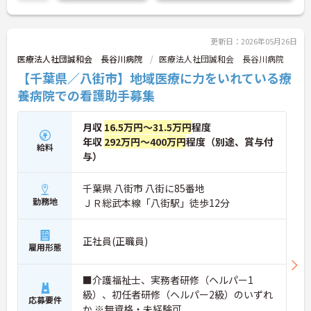
築設計されており、バリアフリーやオートロックを
備えた安全な環境を提供しています。また、福祉業
界の課題である働きやすさの改善にも積極的に取り
組んでおり、請求業務や行政対応などの事務作業を
更新日：2026年05月26日
本社専門部署が一括で担うことで現場の負担を大き
医療法人社団誠和会 長谷川病院
医療法人社団誠和会 長谷川病院
く軽減しています。年間休日114日、月平均残業10
【千葉県／八街市】地域医療に力をいれている療
時間程度という実績に加え、明確な評価制度に基づ
くキャリアパスを用意することで、従業員満足度の
養病院での看護助手募集
向上を実現しています。今後もグループホームの積
極的な展開を継続しながら、サービスの質とスタッ
月収
16.5万円～31.5万円
程度
フの働きがいの双方を高め続ける、社会貢献性と成
長性を兼ね備えた魅力的な法人です。
年収
292万円～400万円
程度（別途、賞与付
給料
与）
★おすすめPOINT★
・年に1回の評価に基づく昇給制度や、エリアマネ
千葉県 八街市 八街に85番地
ージャー、シニアマネージャーへと続く明確な役職
勤務地
ＪＲ総武本線「八街駅」徒歩12分
ステップが用意されています。全国に施設を展開す
る成長企業だからこそ、実績に応じた新たなポジシ
ョンへの挑戦が叶います。
・施設運営において負担となりやすい請求業務や行
正社員(正職員)
雇用形態
政対応を本社の専門部署が全面的にバックアップし
ます。これにより、ご入居者様へのサービス向上や
スタッフが働きやすい環境づくりにしっかりと時間
■介護福祉士、実務者研修（ヘルパー1
を投資することができます。
級）、初任者研修（ヘルパー2級）のいずれ
応募要件
・年間休日114日の実績に加え、全社平均の月間残
か ※無資格・未経験可