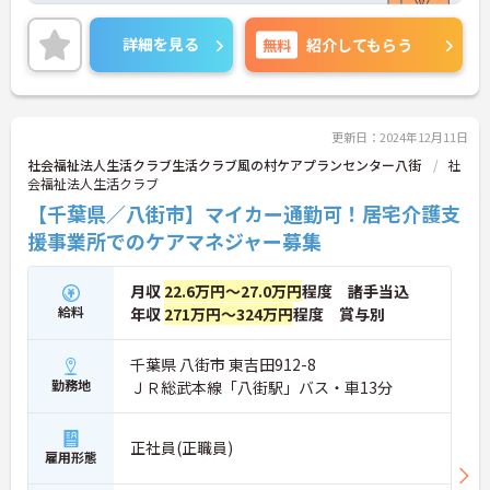
のある方は担当アドバイザーまでお問い合わせ下さ
い。
詳細を見る
無料
紹介してもらう
更新日：2024年12月11日
社会福祉法人生活クラブ生活クラブ風の村ケアプランセンター八街
社
会福祉法人生活クラブ
【千葉県／八街市】マイカー通勤可！居宅介護支
援事業所でのケアマネジャー募集
月収
22.6万円～27.0万円
程度 諸手当込
給料
年収
271万円～324万円
程度 賞与別
千葉県 八街市 東吉田912-8
勤務地
ＪＲ総武本線「八街駅」バス・車13分
正社員(正職員)
雇用形態