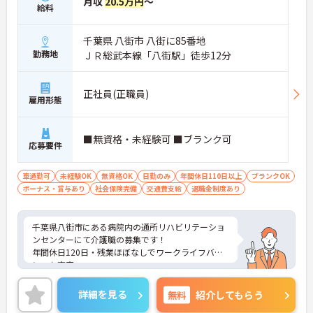
月収
20.5万円
～
給料
千葉県 八街市 八街に85番地
勤務地
ＪＲ総武本線「八街駅」徒歩12分
正社員(正職員)
雇用形態
■無資格・未経験可 ■ブランク可
応募要件
車通勤可
未経験OK
無資格OK
日勤のみ
年間休日110日以上
ブランクOK
ボーナス・賞与あり
社会保険完備
交通費支給
退職金制度あり
千葉県八街市にある病院内の通所リハビリテーショ
ンセンターにて介護職の募集です！
年間休日120日・残業ほぼなしでワークライフバラ
ンスも充実。
未経験や無資格、ブランクのある方も安心して働け
る研修や資格取得支援が魅力です。福利厚生も充実
詳細を見る
無料
紹介してもらう
◎長期的な勤務を目指すことが出来ます。