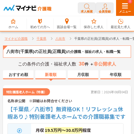
0
0
求人検索
会員登録
メニュー
ホーム
初めての方へ
面談会場一覧
保存した求人
最近見た求人
マイナビ介護職
千葉県
八街市
千葉県の正社員(正職員)の求人・転職一
八街市(千葉県)の正社員(正職員)
の介護職・福祉の求人・転職一覧
30
この条件の介護・福祉求人数
非公開求人
件 ＋
おすすめ順
新着順
月収順
年収順
特別養護老人ホーム（特養）
更新日：2026年08月04日
名称非公開 ※詳細はお問合せください
【千葉県／八街市】無資格OK！リフレッシュ休
暇あり♪特別養護老人ホームでの介護職募集です
月収
19.5万円～30.0万円
程度