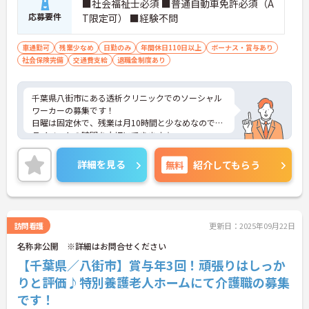
■社会福祉士必須 ■普通自動車免許必須（A
応募要件
T限定可） ■経験不問
車通勤可
残業少なめ
日勤のみ
年間休日110日以上
ボーナス・賞与あり
社会保険完備
交通費支給
退職金制度あり
千葉県八街市にある透析クリニックでのソーシャル
ワーカーの募集です！
日曜は固定休で、残業は月10時間と少なめなのでプ
ライベートの時間を大切にできます☆
また精皆勤手当、祝日手当、年末年始手当など、各
種手当が充実しており安心です♪
詳細を見る
無料
紹介してもらう
ご興味のある方には、面接対策ポイントなど、さら
に詳細をお話しいたしますのでお気軽にご相談くだ
さい！
訪問看護
更新日：2025年09月22日
名称非公開 ※詳細はお問合せください
【千葉県／八街市】賞与年3回！頑張りはしっか
りと評価♪特別養護老人ホームにて介護職の募集
です！