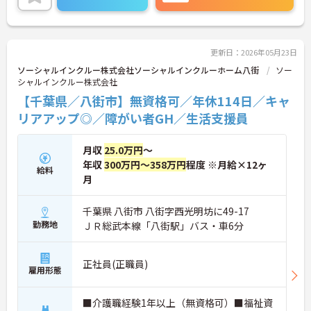
更新日：2026年05月23日
ソーシャルインクルー株式会社ソーシャルインクルーホーム八街
ソー
シャルインクルー株式会社
【千葉県／八街市】無資格可／年休114日／キャ
リアアップ◎／障がい者GH／生活支援員
月収
25.0万円
～
年収
300万円～358万円
程度 ※月給×12ヶ
給料
月
千葉県 八街市 八街字西光明坊に49-17
勤務地
ＪＲ総武本線「八街駅」バス・車6分
正社員(正職員)
雇用形態
■介護職経験1年以上（無資格可）■福祉資