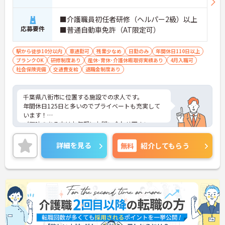
■介護職員初任者研修（ヘルパー2級）以上
応募要件
■普通自動車免許（AT限定可）
駅から徒歩10分以内
車通勤可
残業少なめ
日勤のみ
年間休日110日以上
ブランクOK
研修制度あり
産休･育休･介護休暇取得実績あり
4月入職可
社会保険完備
交通費支給
退職金制度あり
千葉県八街市に位置する施設での求人です。
年間休日125日と多いのでプライベートも充実して
います！
ご興味のある方はお気軽にお問い合わせ下さい。
詳細を見る
無料
紹介してもらう