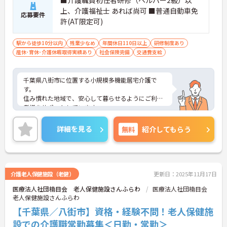
上、介護福祉士 あれば尚可 ■普通自動車免
応募要件
許(AT限定可)
駅から徒歩10分以内
残業少なめ
年間休日110日以上
研修制度あり
産休･育休･介護休暇取得実績あり
社会保険完備
交通費支給
千葉県八街市に位置する小規模多機能居宅介護で
す。
住み慣れた地域で、安心して暮らせるようにご利用
者様をサポートしています。
馴染みのスタッフにより『通い』『泊まり』『訪
問』を組み合わせたサービスを提供しているため、
詳細を見る
無料
紹介してもらう
ご利用者様の状態の把握もし安く、きめ細やかな対
応ができます。
年間休日112日あり、メリハリつけてご就業いただ
けける環境です。
ご興味のある方には、面接対策ポイントなど、さら
介護老人保健施設（老健）
更新日：2025年11月17日
に詳細をお話しいたしますのでお気軽にご相談くだ
医療法人社団楠目会 老人保健施設さんふらわ
医療法人社団楠目会
さい！
老人保健施設さんふらわ
【千葉県／八街市】資格・経験不問！老人保健施
設での介護職常勤募集＜日勤・常勤＞