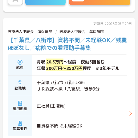
また24時間対応の託児所も完備！小さなお子様がい
らっしゃる方でも安心して勤務していただけます♪
ご興味ある方には、面接対策ポイントなど、さらに
詳細をお話しいたしますのでお気軽にご相談くださ
い。
更新日：2026年07月29日
医療法人甲辰会 海保病院
医療法人甲辰会 海保病院
【千葉県／八街市】資格不問／未経験OK／残業
ほぼなし／病院での看護助手募集
月収
20.5万円
～程度 夜勤5回含む
給料
年収
300万円～350万円
程度 ※3年モデル
千葉県 八街市 八街ほ386
勤務地
ＪＲ総武本線「八街駅」徒歩9分
正社員(正職員)
雇用形態
■資格不問 ※未経験OK
応募要件