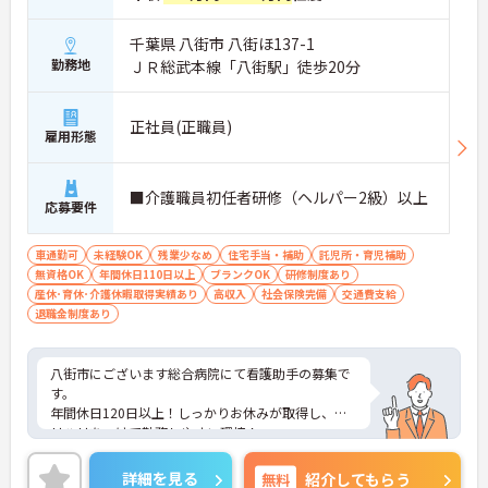
千葉県 八街市 八街ほ137-1
勤務地
ＪＲ総武本線「八街駅」徒歩20分
正社員(正職員)
雇用形態
■介護職員初任者研修（ヘルパー2級）以上
応募要件
車通勤可
未経験OK
残業少なめ
住宅手当・補助
託児所・育児補助
無資格OK
年間休日110日以上
ブランクOK
研修制度あり
産休･育休･介護休暇取得実績あり
高収入
社会保険完備
交通費支給
退職金制度あり
八街市にございます総合病院にて看護助手の募集で
す。
年間休日120日以上！しっかりお休みが取得し、メ
リハリをつけて勤務しやすい環境！
残業も少なめで、ワークライフバランス重視の方に
オススメの求人ですよ◎
詳細を見る
無料
紹介してもらう