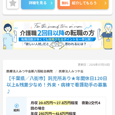
る施設です。介護系の資格がない方や経験が浅い方
詳細を見る
無料
紹介してもらう
もチャレンジいただけます。
ご興味のある方は、お気軽にお問い合わせくださ
い。
更新日：2026年07月30日
医療法人みつや会新八街総合病院
医療法人みつや会
【千葉県／八街市】託児所あり★年間休日120日
以上&残業少なめ！外来・病棟で看護助手の募集
♪
月収
20.0万円～27.8万円
程度 夜勤2交代4
回の場合
給料
年収
293万円～414万円
程度