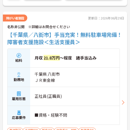
ご興味がある方は、ご面接のポイントをお伝えしま
すので、お気軽にお問い合わせください♪
障がい者施設
更新日：2026年06月29日
名称非公開 ※詳細はお問合せください
【千葉県／八街市】手当充実！無料駐車場完備！
障害者支援施設＜生活支援員＞
月収
21.8万円
～程度 諸手当込み
給料
千葉県 八街市
勤務地
ＪＲ東金線
正社員(正職員)
雇用形態
■資格・経験不問
応募要件