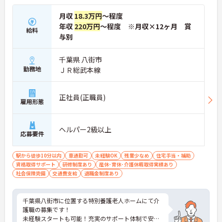
月収
18.3万円
～程度
年収
220万円
～程度 ※月収×12ヶ月 賞
給料
与別
千葉県 八街市
勤務地
ＪＲ総武本線
正社員(正職員)
雇用形態
ヘルパー2級以上
応募要件
駅から徒歩10分以内
車通勤可
未経験OK
残業少なめ
住宅手当・補助
資格取得サポート
研修制度あり
産休･育休･介護休暇取得実績あり
社会保険完備
交通費支給
退職金制度あり
千葉県八街市に位置する特別養護老人ホームにて介
護職の募集です！
未経験スタートも可能！充実のサポート体制で安心