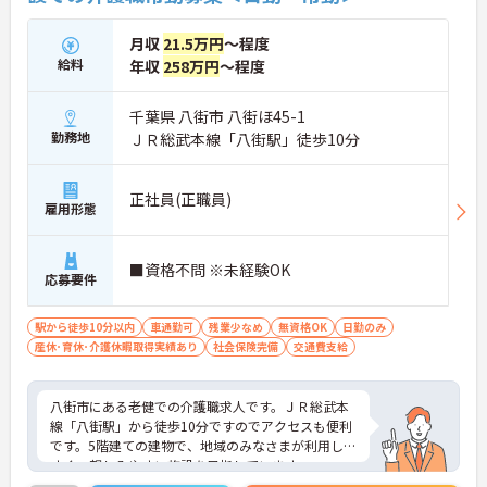
月収
21.5万円
～程度
給料
年収
258万円
～程度
千葉県 八街市 八街ほ45-1
勤務地
ＪＲ総武本線「八街駅」徒歩10分
正社員(正職員)
雇用形態
■資格不問 ※未経験OK
応募要件
駅から徒歩10分以内
車通勤可
残業少なめ
無資格OK
日勤のみ
産休･育休･介護休暇取得実績あり
社会保険完備
交通費支給
八街市にある老健での介護職求人です。ＪＲ総武本
線「八街駅」から徒歩10分ですのでアクセスも便利
です。5階建ての建物で、地域のみなさまが利用しや
すく、親しみやすい施設を目指しています。
日勤帯のみの勤務ですので、プライベートとの両立