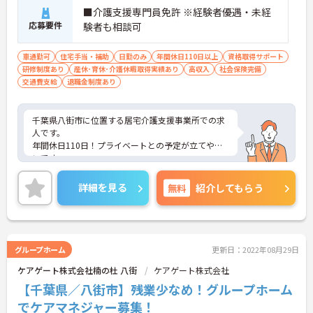
■介護支援専門員免許 ※経験者優遇・未経
応募要件
験者も相談可
車通勤可
住宅手当・補助
日勤のみ
年間休日110日以上
資格取得サポート
研修制度あり
産休･育休･介護休暇取得実績あり
高収入
社会保険完備
交通費支給
退職金制度あり
千葉県八街市に位置する居宅介護支援事業所での求
人です。
年間休日110日！プライベートとの予定が立てやす
いです。
ご興味のある方は、お気軽にお問い合わせくださ
い。
詳細を見る
無料
紹介してもらう
グループホーム
更新日：2022年08月29日
ケアゲート株式会社楠の杜 八街
ケアゲート株式会社
【千葉県／八街市】残業少なめ！グループホーム
でケアマネジャー募集！