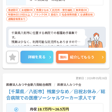
業時間は10時間程度と少なめです。ご自身の生活も
大切にしながら、メリハリをつけて長期的にキャリ
車通勤可
未経験OK
残業少なめ
託児所・育児補助
無資格OK
アを深めていくことが可能です。
年間休日110日以上
ブランクOK
高収入
社会保険完備
交通費支給
・定年が70歳まで、再雇用制度で75歳まで設定され
退職金制度あり
ており、シニア世代になっても長く安定して働ける
基盤があります。また、車・バイク通勤の方に向け
た無料駐車場の完備や、年末年始手当、従業員紹介
千葉県八街市に位置する病院での看護助手募集で
制度（リファラル）、インフルエンザ手当といった
す。
細やかなサポートも充実しています。
残業は少なく、利用可能な託児所もありますので、
小さなお子様を子育て中の方でも安心してご就業い
ただけます！
ご興味ある方には、面接対策ポイントなど、さらに
詳細を見る
無料
紹介してもらう
詳細をお話しいたしますのでお気軽にご相談くださ
い！
更新日：2026年05月26日
医療法人みつや会新八街総合病院
医療法人みつや会
【千葉県／八街市】残業少なめ／日祝お休み／総
合病院での医療ソーシャルワーカー求人です
月収
18.7万円～26.5万円