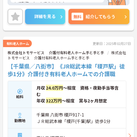
して勤務スタートできますよ♪
ご興味ある方には、面接対策ポイントなど、さらに
詳細をお話しいたしますのでお気軽にご相談くださ
詳細を見る
無料
紹介してもらう
い！
有料老人ホーム
更新日：2025年02月27日
株式会社トモサービス 介護付有料老人ホーム手と手と手
株式会社
トモサービス 介護付有料老人ホーム手と手と手
【千葉県／八街市】《JR総武本線「榎戸駅」徒
歩1分》介護付き有料老人ホームでの介護職
月収
24.0万円
～程度 資格・夜勤手当等含
む
給料
年収
322万円
～程度 賞与2ヶ月想定
千葉県 八街市 榎戸917-1
勤務地
ＪＲ総武本線「榎戸(千葉)駅」徒歩1分