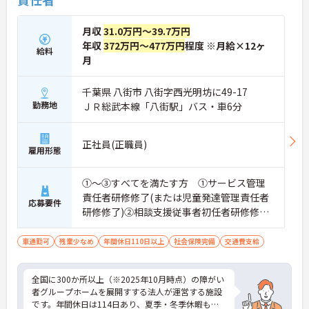
プの道筋が用意されています。急成長中の企業であ
るためポストも豊富にあり、専門性を高めながらマ
ネジメント職への挑戦も視野に入れていただけま
月収
31.0万円～39.7万円
す。
年収
372万円～477万円
程度 ※月給×12ヶ
給料
・年間休日114日、残業月平均10時間程度という就
月
業環境に加え、産前産後休暇や育児休暇制度がしっ
かりと整備されています。オンとオフの切り替えを
明確にし、心身ともに充実した状態で長くご活躍い
千葉県 八街市 八街字西光明坊に49-17
ただけます。
勤務地
ＪＲ総武本線「八街駅」バス・車6分
・グループホーム一棟あたりの入居者様20名定員を
常時2～4名のスタッフで支援、国基準を上回る人員
配置や夜間複数名体制が敷かれているため、業務に
正社員(正職員)
雇用形態
追われることなくご利用者様のペースに合わせたサ
ポートが可能です。施設も専用設計で働きやすく、
ご自身の理想とする福祉を実践できる環境が整って
①～③すべてを満たす方 ①サービス管理
います。
責任者研修修了(または児童発達管理責任者
応募要件
研修修了)②相談支援従事者初任者研修修了
(または相談支援従事者実務者研修修了)③普
通自動車運転免許(AT限定可)
車通勤可
残業少なめ
年間休日110日以上
社会保険完備
交通費支給
全国に300か所以上（※2025年10月時点）の障がい
者グループホームを展開すする法人が運営する施設
です。年間休日は114日あり、夏季・冬季休暇もし