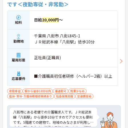
です＜夜勤専従・非常勤＞
日給
20,000円
～
給料
千葉県 八街市 八街ほ45-1
勤務地
ＪＲ総武本線「八街駅」徒歩10分
正社員(正職員)
雇用形態
■介護職員初任者研修（ヘルパー2級）以上
応募要件
夜勤専従
駅から徒歩10分以内
車通勤可
残業少なめ
産休･育休･介護休暇取得実績あり
社会保険完備
交通費支給
八街市にある老健での介護職求人です。ＪＲ総武本
線「八街駅」から徒歩10分ですのでアクセスも便利
です。5階建ての建物で、地域のみなさまが利用しや
すく、親しみやすい施設を目指しています。ご興味