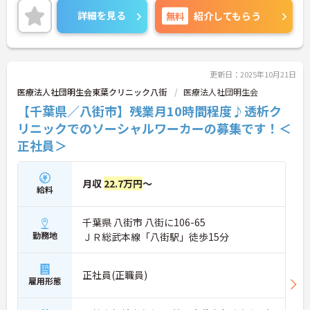
もしやすいです。
詳細を見る
無料
紹介してもらう
ご興味のある方は担当アドバイザーまでお問い合わ
せ下さい。
更新日：2025年10月21日
医療法人社団明生会東葉クリニック八街
医療法人社団明生会
【千葉県／八街市】残業月10時間程度♪透析ク
リニックでのソーシャルワーカーの募集です！＜
正社員＞
月収
22.7万円
～
給料
千葉県 八街市 八街に106-65
勤務地
ＪＲ総武本線「八街駅」徒歩15分
正社員(正職員)
雇用形態