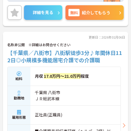
5階建ての建物で、地域のみなさまが利用しやす
く、親しみやすい施設を目指しています。
詳細を見る
無料
紹介してもらう
ご興味のある方は担当アドバイザーまでお問い合わ
せ下さい。
更新日：2026年01月06日
名称非公開 ※詳細はお問合せください
【千葉県／八街市】八街駅徒歩3分♪年間休日11
2日◎小規模多機能居宅介護での介護職
月収
17.0万円～21.0万円
程度
給料
千葉県 八街市
勤務地
ＪＲ総武本線
正社員(正職員)
雇用形態
■介護職員初任者研修（ヘルパー2級）以