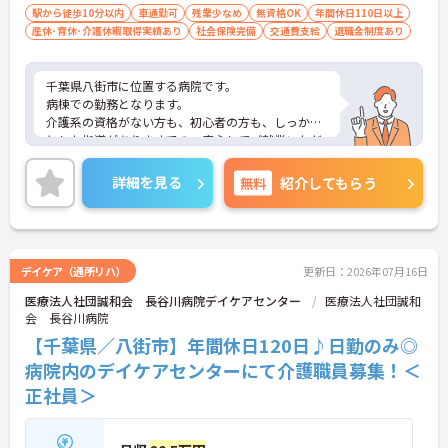
駅から徒歩10分以内
車通勤可
残業少なめ
無資格OK
年間休日110日以上
産休･育休･介護休暇取得実績あり
社会保険完備
交通費支給
退職金制度あり
千葉県八街市に位置する病院です。
病棟での勤務となります。
介護系の資格がない方も、初心者の方も、しっかり
とした指導がありますでの、安心してご就業いただ
けます。
ご興味ある方には、面接対策ポイントなど、さらに
詳細を見る
無料
紹介してもらう
詳細をお話しいたしますのでお気軽にご相談くださ
い！
デイケア（通所リハ）
更新日：2026年07月16日
医療法人社団誠和会 長谷川病院デイケアセンター
医療法人社団誠和
会 長谷川病院
【千葉県／八街市】年間休日120日♪日勤のみ◎
病院内のデイケアセンターにて介護職員募集！＜
正社員＞