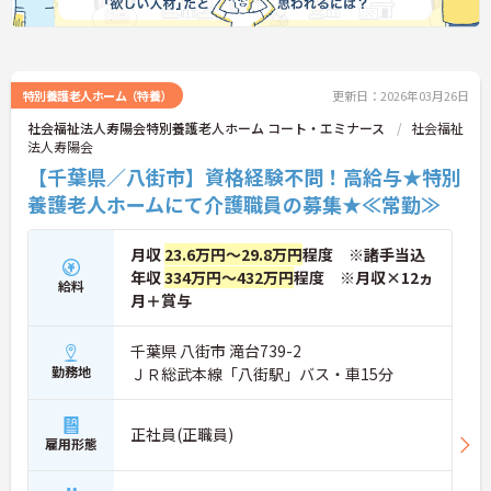
特別養護老人ホーム（特養）
更新日：2026年03月26日
社会福祉法人寿陽会特別養護老人ホーム コート・エミナース
社会福祉
法人寿陽会
【千葉県／八街市】資格経験不問！高給与★特別
養護老人ホームにて介護職員の募集★≪常勤≫
月収
23.6万円～29.8万円
程度 ※諸手当込
年収
334万円～432万円
程度 ※月収×12ヵ
給料
月＋賞与
千葉県 八街市 滝台739-2
勤務地
ＪＲ総武本線「八街駅」バス・車15分
正社員(正職員)
雇用形態