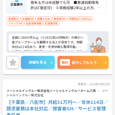
格有る方は未経験でも可 ■普通自動車免
応募要件
許(AT限定可) ※実務経験2年以上の方、障
がい者福祉に関する経験をお持ちの方大歓
迎
車通勤可
未経験OK
残業少なめ
無資格OK
年間休日110日以上
ブランクOK
社会保険完備
交通費支給
全国に300か所以上（※2025年10月時点）の障がい
者グループホームを展開する法人が母体です。年間
休日は114日あり、夏季・冬季休暇も取得可能。産
前産後・育児休暇制度もあり、子育て中の方も多数
活躍中で、ワークライフバランスを大切にしながら
働ける環境が整っています。研修制度や外部勉強会
詳細を見る
無料
紹介してもらう
の受講支援もあり、スキルアップもしっかりサポー
ト。将来的には管理者やエリアマネージャーへのキ
ャリアアップも目指せます。20代から60代まで幅広
い年代のスタッフが活躍しており、和やかな雰囲気
の職場です。介護経験を活かしたい方、福祉の資格
更新日：2026年05月23日
をお持ちの方、安定した法人でキャリアを築きたい
ソーシャルインクルー株式会社ソーシャルインクルーホーム八街
ソー
方におすすめです。
シャルインクルー株式会社
【千葉県／八街市】月給31万円～／年休114日／
★おすすめPOINT★
・生活支援員からスタートし、サービス管理責任者
請求業務は本社対応／障害者GH／サービス管理
やエリアマネージャーへと続く明確なステップアッ
責任者