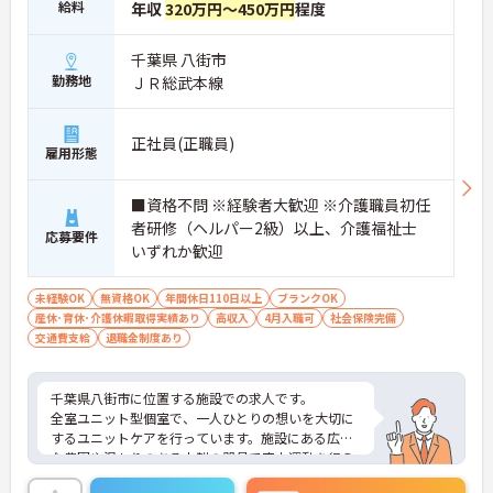
給料
年収
320万円～450万円
程度
千葉県 八街市
勤務地
ＪＲ総武本線
正社員(正職員)
雇用形態
■資格不問 ※経験者大歓迎 ※介護職員初任
者研修（ヘルパー2級）以上、介護福祉士
応募要件
いずれか歓迎
未経験OK
無資格OK
年間休日110日以上
ブランクOK
産休･育休･介護休暇取得実績あり
高収入
4月入職可
社会保険完備
交通費支給
退職金制度あり
千葉県八街市に位置する施設での求人です。
全室ユニット型個室で、一人ひとりの想いを大切に
するユニットケアを行っています。施設にある広大
な農園や温もりのある木製の器具で室内運動を行え
る「うんどう楽園」を導入するなど、こだわりのあ