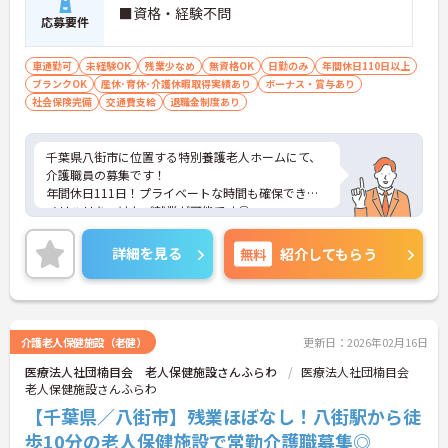
■資格・経験不問
応募要件
車通勤可
未経験OK
残業少なめ
無資格OK
日勤のみ
年間休日110日以上
ブランクOK
産休･育休･介護休暇取得実績あり
ボーナス・賞与あり
社会保険完備
交通費支給
退職金制度あり
千葉県八街市に位置する特別養護老人ホームにて、
介護職員の募集です！
年間休日111日！プライベートな時間も確保でき、
メリハリをつけたご就業が可能です◎
資格経験は不問！丁寧なレクチャーがあるので、未
経験の方・ブランクがある方も安心してご入職いた
詳細を見る
無料
紹介してもらう
だけます。
ご興味ある方には、面接対策ポイントなど、さらに
詳細をお話しいたしますのでお気軽にご相談くださ
い！
介護老人保健施設（老健）
更新日：2026年02月16日
医療法人社団楠目会 老人保健施設さんふらわ
医療法人社団楠目会
老人保健施設さんふらわ
【千葉県／八街市】残業ほぼなし！八街駅から徒
歩10分の老人保健施設で常勤介護職募集◎