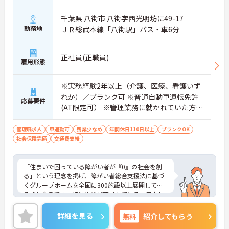
千葉県 八街市 八街字西光明坊に49-17
勤務地
ＪＲ総武本線「八街駅」バス・車6分
正社員(正職員)
雇用形態
※実務経験2年以上（介護、医療、看護いず
れか）／ブランク可 ※普通自動車運転免許
応募要件
(AT限定可） ※管理業務に就かれていた方歓
迎
管理職求人
車通勤可
残業少なめ
年間休日110日以上
ブランクOK
社会保険完備
交通費支給
「住まいで困っている障がい者が『0』の社会を創
る」という理念を掲げ、障がい者総合支援法に基づ
くグループホームを全国に300施設以上展開してい
る成長企業です。特に供給が不足している「日中サ
ービス支援型」に注力し、重度化・高齢化する障が
い者の方々が安心して暮らせる社会インフラの整備
詳細を見る
無料
紹介してもらう
に貢献しています。全施設がグループホーム用に新