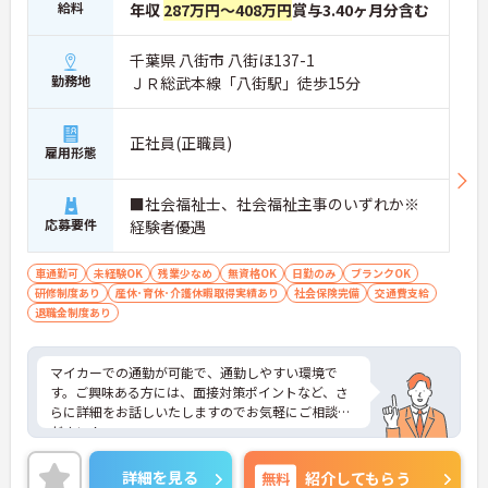
給料
年収
287万円～408万円
賞与3.40ヶ月分含む
千葉県 八街市 八街ほ137-1
勤務地
ＪＲ総武本線「八街駅」徒歩15分
正社員(正職員)
雇用形態
■社会福祉士、社会福祉主事のいずれか※
応募要件
経験者優遇
車通勤可
未経験OK
残業少なめ
無資格OK
日勤のみ
ブランクOK
研修制度あり
産休･育休･介護休暇取得実績あり
社会保険完備
交通費支給
退職金制度あり
マイカーでの通勤が可能で、通勤しやすい環境で
す。ご興味ある方には、面接対策ポイントなど、さ
らに詳細をお話しいたしますのでお気軽にご相談く
ださい！
詳細を見る
無料
紹介してもらう