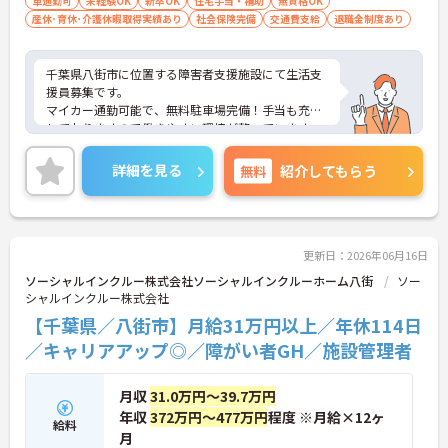
車通勤可
未経験OK
新卒OK
住宅手当・補助
無資格OK
産休･育休･介護休暇取得実績あり
社会保険完備
交通費支給
退職金制度あり
千葉県八街市に位置する障害者支援施設にて生活支
援員募集です。
マイカー通勤可能で、無料駐車場完備！手当も充実
しておりますので働きやすい環境が整っています。
ご興味のある方には、面接対策ポイントなど、さら
に詳細をお話しいたしますので、お気軽にご相談く
詳細を見る
無料
紹介してもらう
ださい。
更新日：2026年06月16日
ソーシャルインクルー株式会社ソーシャルインクルーホーム八街
ソー
シャルインクルー株式会社
【千葉県／八街市】月給31万円以上／年休114日
／キャリアアップ◎／障がい者GH／施設管理者
月収
31.0万円～39.7万円
年収
372万円～477万円
程度 ※月給×12ヶ
給料
月