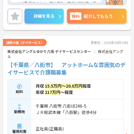
っかり取得できます。産前産後・育児休暇制度の活
用実績も豊富で、子育て中の方も多数活躍してお
り、ライフステージに変化があっても安心して長く
詳細を見る
無料
紹介してもらう
働ける環境です。職場では20代から60代まで幅広い
年代のスタッフがそれぞれの経験を活かして活躍し
ています。一般社員研修や外部勉強会受講支援な
ど、スキルアップを支える制度が整っているため安
心です。また、請求・申請業務は本社専門部署が一
通所介護（デイサービス）
更新日：2026年05月19日
括対応するため、利用者さまへの支援に集中できま
株式会社アングルゆかり八街 デイサービスセンター
株式会社アング
す。キャリアアップを目指したい方、プライベート
ル
と両立しながら専門性を高めたい方におすすめで
す。ご興味のある方は詳細等をお伝えしますので、
【千葉県／八街市】 アットホームな雰囲気のデ
お気軽にお問い合わせください。
イサービスで介護職募集
月収
15.5万円～20.0万円
程度
給料
年収
217万円
～程度
千葉県 八街市 八街ほ246-5
勤務地
ＪＲ総武本線「八街駅」徒歩4分
正社員(正職員)
雇用形態