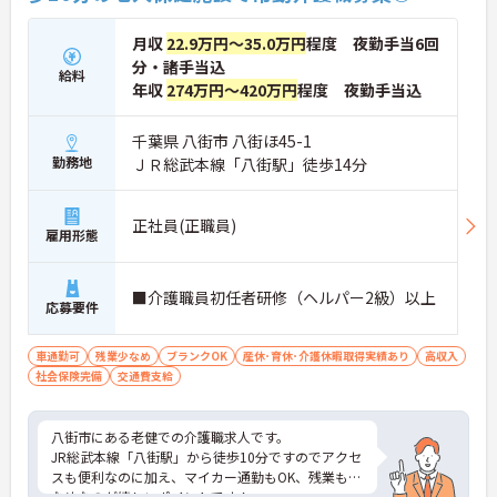
月収
22.9万円～35.0万円
程度 夜勤手当6回
分・諸手当込
給料
年収
274万円～420万円
程度 夜勤手当込
千葉県 八街市 八街ほ45-1
勤務地
ＪＲ総武本線「八街駅」徒歩14分
正社員(正職員)
雇用形態
■介護職員初任者研修（ヘルパー2級）以上
応募要件
車通勤可
残業少なめ
ブランクOK
産休･育休･介護休暇取得実績あり
高収入
社会保険完備
交通費支給
八街市にある老健での介護職求人です。
JR総武本線「八街駅」から徒歩10分ですのでアクセ
スも便利なのに加え、マイカー通勤もOK、残業も少
なめなのが嬉しいポイントです！