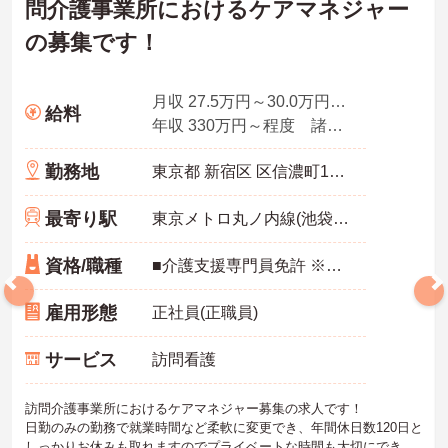
問介護事業所におけるケアマネジャー
の募集です！
月収 27.5万円～30.0万円程度 諸手当込
給料
年収 330万円～程度 諸手当込
勤務地
東京都 新宿区 区信濃町11-21 松本ビル1F
最寄り駅
東京メトロ丸ノ内線(池袋－荻窪)「四谷三丁目駅」徒歩6分
資格/職種
■介護支援専門員免許 ※自転車移動ですので自転車に乗れる方
雇用形態
正社員(正職員)
サービス
訪問看護
訪問介護事業所におけるケアマネジャー募集の求人です！
日勤のみの勤務で就業時間など柔軟に変更でき、年間休日数120日と
しっかりお休みも取れますのでプライベートな時間も大切にできま