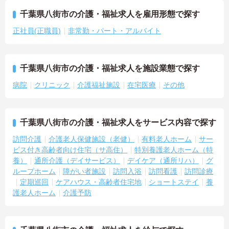
千葉県八街市の介護・福祉求人を雇用形態で探す
正社員(正職員)
非常勤・パート・アルバイト
千葉県八街市の介護・福祉求人を施設業態で探す
病院
クリニック
介護福祉施設
在宅医療
その他
千葉県八街市の介護・福祉求人をサービス内容で探す
訪問介護
介護老人保健施設（老健）
有料老人ホーム
サー
ビス付き高齢者向け住宅（サ高住）
特別養護老人ホーム（特
養）
通所介護（デイサービス）
デイケア（通所リハ）
グ
ループホーム
障がい者施設
訪問入浴
訪問看護
訪問診療
定期巡回
ケアハウス・高齢者住宅地
ショートステイ
養
護老人ホーム
介護予防