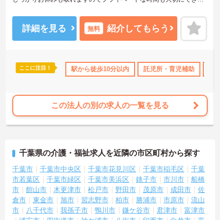
す！
ご興味ある方には、面接のポイントなど、さらに詳細をお話致しま
すのでお気軽にご相談ください。
詳細を見る
紹介してもらう
無料
ここに注目！
日勤のみ
年間休日110日以上
駅から徒歩10分以内
研修制度あり
託児所・育児補助
高収入
ボーナ
土
この法人の別の求人の一覧を見る
千葉県の介護・福祉求人を近隣の市区町村から探す
千葉市
千葉市中央区
千葉市花見川区
千葉市稲毛区
千葉
市若葉区
千葉市緑区
千葉市美浜区
銚子市
市川市
船橋
市
館山市
木更津市
松戸市
野田市
茂原市
成田市
佐
倉市
東金市
旭市
習志野市
柏市
勝浦市
市原市
流山
市
八千代市
我孫子市
鴨川市
鎌ケ谷市
君津市
富津市