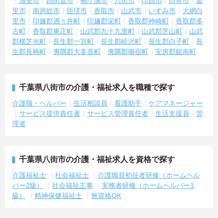
浦安市
四街道市
袖ケ浦市
八街市
印西市
白井市
富
里市
南房総市
匝瑳市
香取市
山武市
いすみ市
大網白
里市
印旛郡酒々井町
印旛郡栄町
香取郡神崎町
香取郡多
古町
香取郡東庄町
山武郡九十九里町
山武郡芝山町
山武
郡横芝光町
長生郡一宮町
長生郡睦沢町
長生郡白子町
長
生郡長柄町
夷隅郡大多喜町
夷隅郡御宿町
安房郡鋸南町
千葉県八街市の介護・福祉求人を職種で探す
介護職・ヘルパー
生活相談員
看護助手
ケアマネージャー
サービス提供責任者
サービス管理責任者
生活支援員
管
理者
千葉県八街市の介護・福祉求人を資格で探す
介護福祉士
社会福祉士
介護職員初任者研修（ホームヘル
パー2級）
社会福祉主事
実務者研修（ホームヘルパー1
級）
精神保健福祉士
無資格OK