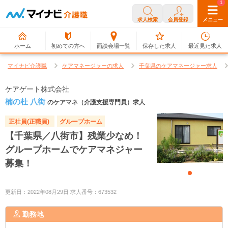
0
1
求人検索
会員登録
メニュー
ホーム
初めての方へ
面談会場一覧
保存した求人
最近見た求人
マイナビ介護職
ケアマネージャーの求人
千葉県のケアマネージャー求人
ケアゲート株式会社
楠の杜 八街
のケアマネ（介護支援専門員）求人
正社員(正職員)
グループホーム
【千葉県／八街市】残業少なめ！
グループホームでケアマネジャー
募集！
更新日：2022年08月29日 求人番号：673532
勤務地