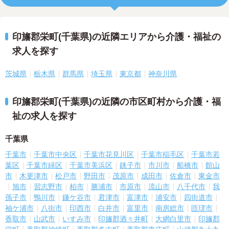
印旛郡栄町(千葉県)の近隣エリアから介護・福祉の
求人を探す
茨城県
栃木県
群馬県
埼玉県
東京都
神奈川県
印旛郡栄町(千葉県)の近隣の市区町村から介護・福
祉の求人を探す
千葉県
千葉市
千葉市中央区
千葉市花見川区
千葉市稲毛区
千葉市若
葉区
千葉市緑区
千葉市美浜区
銚子市
市川市
船橋市
館山
市
木更津市
松戸市
野田市
茂原市
成田市
佐倉市
東金市
旭市
習志野市
柏市
勝浦市
市原市
流山市
八千代市
我
孫子市
鴨川市
鎌ケ谷市
君津市
富津市
浦安市
四街道市
袖ケ浦市
八街市
印西市
白井市
富里市
南房総市
匝瑳市
香取市
山武市
いすみ市
印旛郡酒々井町
大網白里市
印旛郡