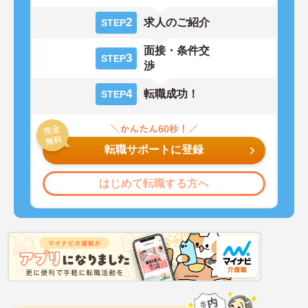
2
求人のご紹介
STEP
面接・条件交
3
STEP
渉
4
転職成功！
STEP
転職サポートに登録
はじめて転職する方へ