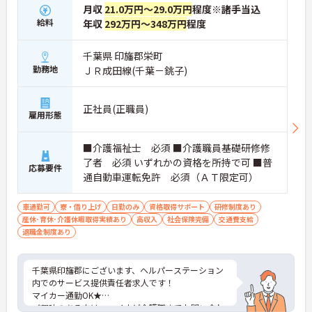
月収
21.0万円～29.0万円
程度※諸手当込
給料
年収
292万円～348万円
程度
千葉県 印旛郡栄町
勤務地
ＪＲ成田線(千葉－銚子)
正社員(正職員)
雇用形態
■介護福祉士 必須 ■介護職員基礎研修修
了者 必須 いずれかの資格を所持で可 ■普
応募要件
通自動車運転免許 必須（ＡＴ限定可）
車通勤可
寮・借り上げ
日勤のみ
資格取得サポート
研修制度あり
産休･育休･介護休暇取得実績あり
高収入
社会保険完備
交通費支給
退職金制度あり
千葉県印旛郡にございます、ヘルパーステーション
内でのサービス提供責任者求人です！
マイカー通勤OK★
ご興味のある方は、マイナビ介護職までお問い合わ