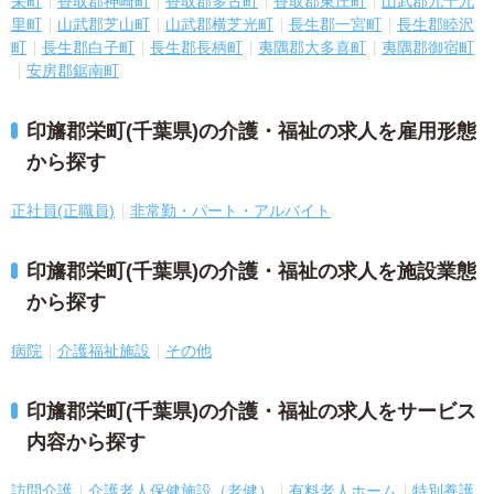
栄町
香取郡神崎町
香取郡多古町
香取郡東庄町
山武郡九十九
里町
山武郡芝山町
山武郡横芝光町
長生郡一宮町
長生郡睦沢
町
長生郡白子町
長生郡長柄町
夷隅郡大多喜町
夷隅郡御宿町
安房郡鋸南町
印旛郡栄町(千葉県)の介護・福祉の求人を雇用形態
から探す
正社員(正職員)
非常勤・パート・アルバイト
印旛郡栄町(千葉県)の介護・福祉の求人を施設業態
から探す
病院
介護福祉施設
その他
印旛郡栄町(千葉県)の介護・福祉の求人をサービス
内容から探す
訪問介護
介護老人保健施設（老健）
有料老人ホーム
特別養護