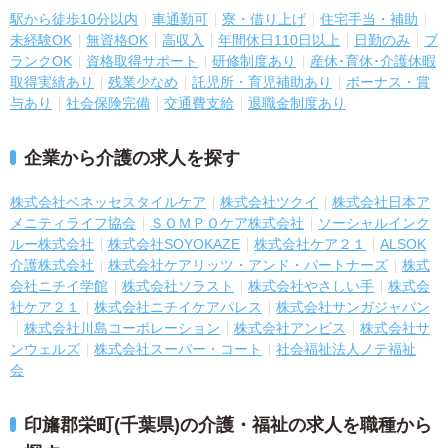
駅から徒歩10分以内
車通勤可
寮・借り上げ
住宅手当・補助
未経験OK
無資格OK
高収入
年間休日110日以上
日勤のみ
ブ
ランクOK
資格取得サポート
研修制度あり
産休･育休･介護休暇
取得実績あり
残業少なめ
託児所・育児補助あり
ボーナス・賞
与あり
社会保険完備
交通費支給
退職金制度あり
企業から介護の求人を探す
株式会社ベネッセスタイルケア
株式会社ツクイ
株式会社日本ア
メニティライフ協会
ＳＯＭＰＯケア株式会社
ソーシャルインク
ルー株式会社
株式会社SOYOKAZE
株式会社ケア２１
ALSOK
介護株式会社
株式会社ケアリッツ・アンド・パートナーズ
株式
会社ニチイ学館
株式会社ソラスト
株式会社やさしい手
株式会
社ケア２１
株式会社ニチイケアパレス
株式会社サンガジャパン
株式会社川島コーポレーション
株式会社アンビス
株式会社サ
ンウェルズ
株式会社スーパー・コート
社会福祉法人ノテ福祉
会
印旛郡栄町(千葉県)の介護・福祉の求人を職種から