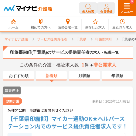
0
0
求人検索
会員登録
メニュー
ホーム
初めての方へ
面談会場一覧
保存した求人
最近見た求人
マイナビ介護職
サービス提供責任者
千葉県
印旛郡栄町
千葉県の
印旛郡栄町(千葉県)のサービス提供責任者
の求人・転職一覧
1
この条件の介護・福祉求人数
非公開求人
件 ＋
おすすめ順
新着順
月収順
年収順
募集停止
訪問介護
更新日：2025年11月07日
名称非公開 ※詳細はお問合せください
【千葉県印旛郡】マイカー通勤OK★ヘルパース
テーション内でのサービス提供責任者求人です！