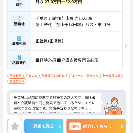
月収
27.0万円～32.0万円
給料
千葉県 山武郡芝山町 岩山2308
勤務地
芝山鉄道「芝山千代田駅」バス・車11分
正社員(正職員)
雇用形態
■経験必須 ■介護支援専門員必須
応募要件
車通勤可
日勤のみ
年間休日110日以上
ボーナス・賞与あり
社会保険完備
交通費支給
千葉県山武郡に位置する施設での求人です。看護職
員と介護職員が同じ施設で働いているため、すぐに
連携できる環境です。資格手当ありなのでキャリア
アップを目指してお仕事できます。ご興味のある方
には、面接対策ポイントなど、さらに詳細をご案内
しますのでお気軽にご相談ください！
詳細を見る
無料
紹介してもらう