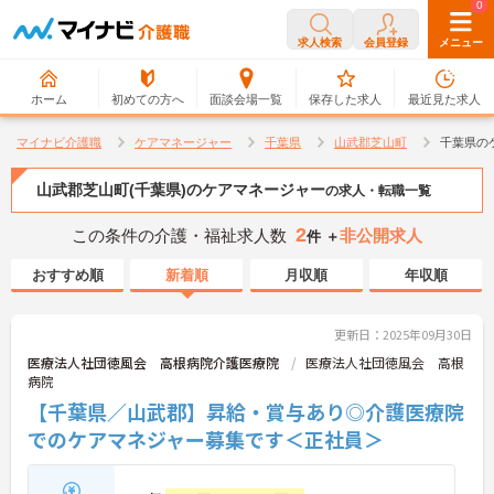
0
0
求人検索
会員登録
メニュー
ホーム
初めての方へ
面談会場一覧
保存した求人
最近見た求人
マイナビ介護職
ケアマネージャー
千葉県
山武郡芝山町
千葉県の
山武郡芝山町(千葉県)のケアマネージャー
の求人・転職一覧
2
この条件の介護・福祉求人数
非公開求人
件 ＋
おすすめ順
新着順
月収順
年収順
更新日：2025年09月30日
医療法人社団徳風会 高根病院介護医療院
医療法人社団徳風会 高根
病院
【千葉県／山武郡】昇給・賞与あり◎介護医療院
でのケアマネジャー募集です＜正社員＞