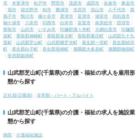
市
木更津市
松戸市
野田市
茂原市
成田市
佐倉市
東金市
旭市
習志野市
柏市
勝浦市
市原市
流山市
八千代市
我
孫子市
鴨川市
鎌ケ谷市
君津市
富津市
浦安市
四街道市
袖ケ浦市
八街市
印西市
白井市
富里市
南房総市
匝瑳市
香取市
山武市
いすみ市
印旛郡酒々井町
大網白里市
印旛郡
栄町
香取郡神崎町
香取郡多古町
香取郡東庄町
山武郡九十九
里町
山武郡芝山町
山武郡横芝光町
長生郡一宮町
長生郡睦沢
町
長生郡白子町
長生郡長柄町
夷隅郡大多喜町
夷隅郡御宿町
安房郡鋸南町
山武郡芝山町(千葉県)の介護・福祉の求人を雇用形
態から探す
正社員(正職員)
非常勤・パート・アルバイト
山武郡芝山町(千葉県)の介護・福祉の求人を施設業
態から探す
病院
介護福祉施設