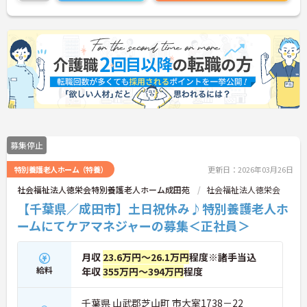
募集停止
特別養護老人ホーム（特養）
更新日：2026年03月26日
社会福祉法人徳栄会特別養護老人ホーム成田苑
社会福祉法人徳栄会
【千葉県／成田市】土日祝休み♪特別養護老人ホ
ームにてケアマネジャーの募集＜正社員＞
月収
23.6万円～26.1万円
程度※諸手当込
給料
年収
355万円～394万円
程度
千葉県 山武郡芝山町 市大室1738－22