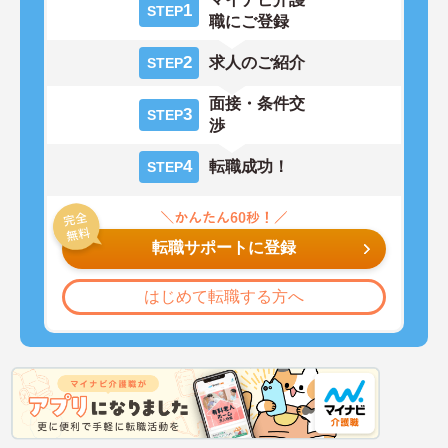
1
STEP
職にご登録
2
求人のご紹介
STEP
面接・条件交
3
STEP
渉
4
転職成功！
STEP
転職サポートに登録
はじめて転職する方へ