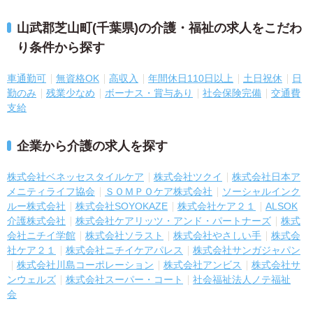
山武郡芝山町(千葉県)の介護・福祉の求人をこだわ
り条件から探す
車通勤可
無資格OK
高収入
年間休日110日以上
土日祝休
日
勤のみ
残業少なめ
ボーナス・賞与あり
社会保険完備
交通費
支給
企業から介護の求人を探す
株式会社ベネッセスタイルケア
株式会社ツクイ
株式会社日本ア
メニティライフ協会
ＳＯＭＰＯケア株式会社
ソーシャルインク
ルー株式会社
株式会社SOYOKAZE
株式会社ケア２１
ALSOK
介護株式会社
株式会社ケアリッツ・アンド・パートナーズ
株式
会社ニチイ学館
株式会社ソラスト
株式会社やさしい手
株式会
社ケア２１
株式会社ニチイケアパレス
株式会社サンガジャパン
株式会社川島コーポレーション
株式会社アンビス
株式会社サ
ンウェルズ
株式会社スーパー・コート
社会福祉法人ノテ福祉
会