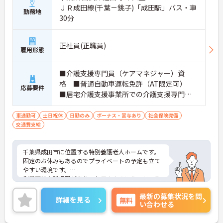
ＪＲ成田線(千葉－銚子)「成田駅」バス・車
勤務地
30分
正社員(正職員)
雇用形態
■介護支援専門員（ケアマネジャー）資
格 ■普通自動車運転免許（AT限定可）
応募要件
■居宅介護支援事業所での介護支援専門員
としての業務経験 ■必要なPCスキル：同
社で使用している介護保険の請求業務ソフ
車通勤可
土日祝休
日勤のみ
ボーナス・賞与あり
社会保険完備
交通費支給
トの使用
千葉県成田市に位置する特別養護老人ホームです。
固定のお休みもあるのでプライベートの予定も立て
やすい環境です。
利用可能な託児所があり、お子さんのいらっしゃる
方でも安心して働けます。
最新の募集状況を問
ご興味をお持ちの方はお気軽にお問い合わせくださ
詳細を見る
無料
い合わせる
い。