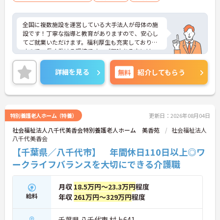
全国に複数施設を運営している大手法人が母体の施
設です！丁寧な指導と教育がありますので、安心し
てご就業いただけます。福利厚生も充実しておりま
すので、長く働ける環境です。ご興味ある方には、
面接のポイントなど、さらに詳細をお話致しますの
でお気軽にご相談ください。
詳細を見る
無料
紹介してもらう
特別養護老人ホーム（特養）
更新日：2026年08月04日
社会福祉法人八千代美香会特別養護老人ホーム 美香苑
社会福祉法人
八千代美香会
【千葉県／八千代市】 年間休日110日以上◎ワ
ークライフバランスを大切にできる介護職
月収
18.5万円～23.3万円
程度
給料
年収
261万円～329万円
程度
千葉県 八千代市 村上641