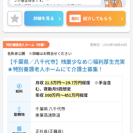
プが運営母体です。
施設未経験の方も大手ならではの教育体制、フォロ
ー体制がありますので安心してご就業することがで
きます。
詳細を見る
無料
紹介してもらう
また、住宅手当の支給含め、各種手当も充実してお
りますので、長期的な就業をしやすい環境です。ご
興味のある方は、マイナビ介護職までお問い合わせ
ください。
特別養護老人ホーム（特養）
更新日：2026年08月04日
名称非公開 ※詳細はお問合せください
【千葉県／八千代市】残業少なめ◎福利厚生充実
★特別養護老人ホームにて介護士募集！
月収
21.5万円～29.7万円
程度 ※手当含
む、夜勤月5回想定
給料
年収
300万円～451万円
程度
千葉県 八千代市
勤務地
東葉高速鉄道
正社員(正職員)