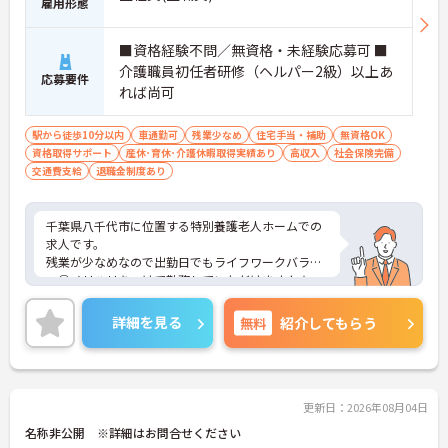
雇用形態
■資格経験不問／無資格・未経験応募可 ■
介護職員初任者研修（ヘルパー2級）以上あ
応募要件
れば尚可
駅から徒歩10分以内
車通勤可
残業少なめ
住宅手当・補助
無資格OK
資格取得サポート
産休･育休･介護休暇取得実績あり
高収入
社会保険完備
交通費支給
退職金制度あり
千葉県八千代市に位置する特別養護老人ホームでの
求人です。
残業が少なめなので出勤日でもライフワークバラン
ス◎メリハリをつけて勤務していただけますよ★
資格取得支援制度も整っており、どんどんスキルア
ップした方にもオススメの求人！
詳細を見る
無料
紹介してもらう
また育児休暇取得実績があり、小さなお子様がいら
っしゃる方に理解があるので安心して働いて頂ける
環境です。
ご興味ある方には、面接対策ポイントなど、さらに
詳細をお話しいたしますのでお気軽にご相談くださ
更新日：2026年08月04日
い。
名称非公開 ※詳細はお問合せください