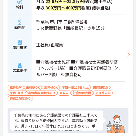
月収
22.6万円～25.8万円
程度(諸手当込)
給料
年収
300万円～400万円
程度(諸手当込)
千葉県 市川市 二俣530番地
勤務地
ＪＲ武蔵野線「西船橋駅」徒歩15分
正社員(正職員)
雇用形態
■介護福祉士免許 ■介護福祉士実務者研修
（ヘルパー1級） ■介護職員初任者研修（ヘ
応募要件
ルパー2級） ※無資格可
車通勤可
未経験OK
無資格OK
年間休日110日以上
研修制度あり
産休･育休･介護休暇取得実績あり
高収入
社会保険完備
交通費支給
退職金制度あり
千葉県市川市にある介護施設での介護福祉士求人で
す。最寄り駅から徒歩圏内ですが、車通勤も可能で
す。月9～10日で年間休日は117日と多めです。手当
てや食事補助もあり福利厚生が充実しています。ご