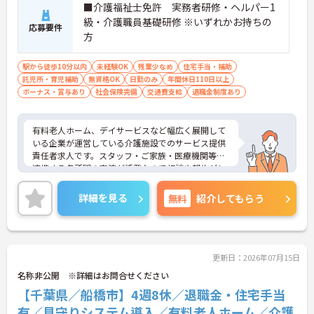
■介護福祉士免許 実務者研修・ヘルパー1
級・介護職員基礎研修 ※いずれかお持ちの
応募要件
方
駅から徒歩10分以内
未経験OK
残業少なめ
住宅手当・補助
託児所・育児補助
無資格OK
日勤のみ
年間休日110日以上
ボーナス・賞与あり
社会保険完備
交通費支給
退職金制度あり
有料老人ホーム、デイサービスなど幅広く展開して
いる企業が運営している介護施設でのサービス提供
責任者求人です。スタッフ・ご家族・医療機関等、
連携する各所間の交流が活発なので相談や報告がし
やすく業務効率が高い環境です。ご興味のある方は
詳細やポイントをお伝え致しますのでお気軽にお問
詳細を見る
無料
紹介してもらう
い合わせ下さいませ。
更新日：2026年07月15日
名称非公開 ※詳細はお問合せください
【千葉県／船橋市】4週8休／退職金・住宅手当
有／見守りシステム導入／有料老人ホーム／介護