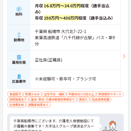
月収
16.8万円～24.0万円
程度（諸手当込
み）
給料
年収
250万円～430万円
程度（諸手当込み）
千葉県 船橋市 大穴北7-22-1
東葉高速鉄道「八千代緑が丘駅」バス・車9
勤務地
分
正社員(正職員)
雇用形態
※未経験可・新卒可・ブランク可
応募要件
車通勤可
残業少なめ
住宅手当・補助
年間休日110日以上
資格取得サポート
研修制度あり
産休･育休･介護休暇取得実績あり
高収入
社会保険完備
交通費支給
退職金制度あり
千葉県船橋市にございます、介護老人保健施設にて
介護職の募集です！大手法人グループ徳洲会グルー