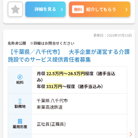
やすく業務効率が高い環境です。ご興味のある方は
＜評価制度でキャリアアップ＞
詳細やポイントをお伝え致しますのでお気軽にお問
・介護福祉士や初任者研修などの資格や実務経験、
詳細を見る
無料
紹介してもらう
い合わせ下さいませ。
夜勤回数がしっかりと給与に反映されるためモチベ
ーションを維持できます
・年次を問わずリーダーや主任などのマネジメント
職へ昇格する事例も多数あり、腰を据えて長期的な
キャリア形成が可能です
更新日：2026年07月15日
名称非公開 ※詳細はお問合せください
【千葉県／八千代市】 大手企業が運営する介護
施設でのサービス提供責任者募集
月収
22.5万円～26.5万円
程度（諸手当込
み）
給料
年収
331万円
～程度（諸手当込み）
千葉県 八千代市
勤務地
東葉高速鉄道
正社員(正職員)
雇用形態