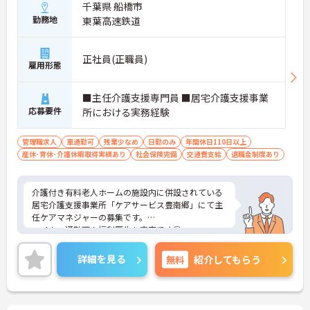
千葉県 船橋市
勤務地
東葉高速鉄道
正社員(正職員)
雇用形態
■主任介護支援専門員 ■居宅介護支援事業
応募要件
所における実務経験
管理職求人
車通勤可
残業少なめ
日勤のみ
年間休日110日以上
産休･育休･介護休暇取得実績あり
社会保険完備
交通費支給
退職金制度あり
介護付き有料老人ホームの施設内に併設されている
居宅介護支援事業所「ケアサービス豊南郷」にて主
任ケアマネジャーの募集です。
マイカー通勤可！福利厚生も充実です◎
年間休日120日以上としっかりお休みも取得出来る
ので、ワークライフバランスを大切にしたい方にオ
詳細を見る
無料
紹介してもらう
ススメ★
ご興味ある方には、面接対策ポイントなど、さらに
詳細をお話しいたしますのでお気軽にご相談くださ
い！