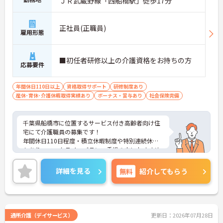
ＪＲ武蔵野線「西船橋駅」徒歩17分
正社員(正職員)
雇用形態
■初任者研修以上の介護資格をお持ちの方
応募要件
年間休日110日以上
資格取得サポート
研修制度あり
産休･育休･介護休暇取得実績あり
ボーナス・賞与あり
社会保険完備
千葉県船橋市に位置するサービス付き高齢者向け住
宅にて介護職員の募集です！
年間休日110日程度・積立休暇制度や特別連続休暇
もあり、ワークライフバランス重視の方におすすめ
です♪充実した待遇と安心の福利厚生も整っていま
す。
詳細を見る
無料
紹介してもらう
ご興味のある方には、面接対策ポイントなど、さら
に詳細をご案内しますのでお気軽にご相談くださ
い！
通所介護（デイサービス）
更新日：2026年07月28日