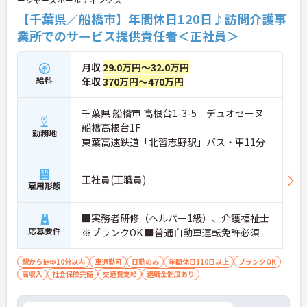
【千葉県／船橋市】年間休日120日♪訪問介護事
業所でのサービス提供責任者＜正社員＞
月収
29.0万円～32.0万円
給料
年収
370万円～470万円
千葉県 船橋市 高根台1-3-5 デュオセーヌ
船橋高根台1F
勤務地
東葉高速鉄道「北習志野駅」バス・車11分
正社員(正職員)
雇用形態
■実務者研修（ヘルパー1級）、介護福祉士
応募要件
※ブランクOK ■普通自動車運転免許必須
駅から徒歩10分以内
車通勤可
日勤のみ
年間休日110日以上
ブランクOK
高収入
社会保険完備
交通費支給
退職金制度あり