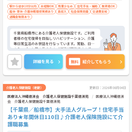
駅から徒歩10分以内
未経験OK
残業少なめ
住宅手当・補助
無資格OK
産休･育休･介護休暇取得実績あり
高収入
社会保険完備
交通費支給
退職金制度あり
千葉県船橋市にある介護老人保健施設です。ご利用
者様の在宅復帰を目指しリハビリテーション、介護
等日常生活のお世話を行なっています。常勤、日勤
のみ、パート等の働き方のご相談が可能ですので、
ご家庭との両立、プライベートの充実が可能です。
詳細を見る
無料
紹介してもらう
介護老人保健施設（老健）
更新日：2026年08月04日
医療法人沖縄徳洲会 介護老人保健施設千葉徳洲苑
医療法人沖縄徳洲
会 介護老人保健施設千葉徳洲苑
【千葉県／船橋市】大手法人グループ！住宅手当
あり★年間休日110日♪介護老人保険施設にて介
護職募集