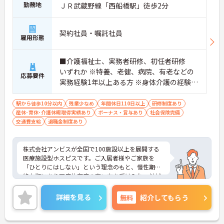
勤務地
ＪＲ武蔵野線「西船橋駅」徒歩2分
契約社員・嘱託社員
雇用形態
■介護福祉士、実務者研修、初任者研修
いずれか ※特養、老健、病院、有老などの
応募要件
実務経験1年以上ある方 ※身体介護の経験年
以上ある方、機械浴の使用の経験のある方
歓迎
駅から徒歩10分以内
残業少なめ
年間休日110日以上
研修制度あり
産休･育休･介護休暇取得実績あり
ボーナス・賞与あり
社会保険完備
交通費支給
退職金制度あり
株式会社アンビスが全国で100施設以上を展開する
医療施設型ホスピスです。ご入居者様やご家族を
「ひとりにはしない」という理念のもと、慢性期や
終末期にあり医療依存度の高い方を受け入れ、地域
医療を支える社会的意義の高い事業を推進していま
す。現場には看護師が24時間常駐しています。急変
詳細を見る
無料
紹介してもらう
時の対応や医療行為は看護師が担当するため、初任
者研修や実務者研修の方も食事介助や入浴介助など
の生活を支えるケアに専念できる環境です。多職種