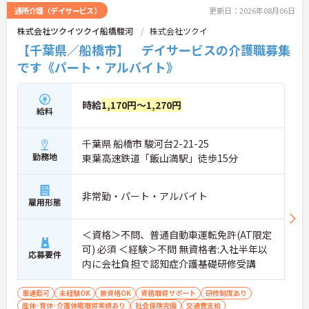
通所介護（デイサービス）
更新日：2026年08月06日
株式会社ツクイツクイ船橋駿河
株式会社ツクイ
【千葉県／船橋市】 デイサービスの介護職募集
です《パート・アルバイト》
時給
1,170円～1,270円
給料
千葉県 船橋市 駿河台2-21-25
勤務地
東葉高速鉄道「飯山満駅」徒歩15分
非常勤・パート・アルバイト
雇用形態
＜資格＞不問、普通自動車運転免許(AT限定
可) 必須 ＜経験＞不問 無資格者:入社半年以
応募要件
内に会社負担で認知症介護基礎研修受講
車通勤可
未経験OK
無資格OK
資格取得サポート
研修制度あり
産休･育休･介護休暇取得実績あり
社会保険完備
交通費支給