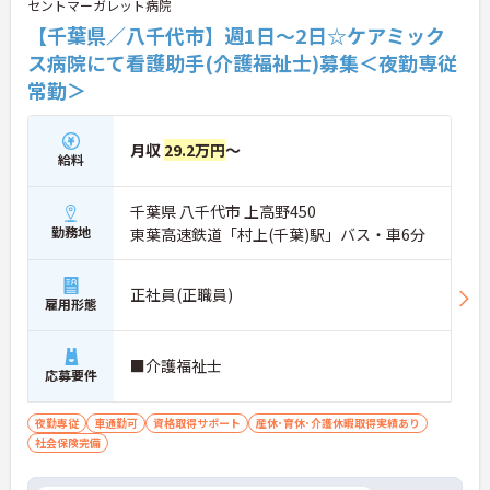
セントマーガレット病院
【千葉県／八千代市】週1日～2日☆ケアミック
ス病院にて看護助手(介護福祉士)募集＜夜勤専従
常勤＞
月収
29.2万円
～
給料
千葉県 八千代市 上高野450
勤務地
東葉高速鉄道「村上(千葉)駅」バス・車6分
正社員(正職員)
雇用形態
■介護福祉士
応募要件
夜勤専従
車通勤可
資格取得サポート
産休･育休･介護休暇取得実績あり
社会保険完備