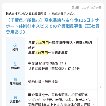
で情報を共有し、一人で判断を抱え込まないチーム
連携の体制がしっかりと整っています。働き方の面
更新日：2026年07月16日
では、夜勤明けの翌日が原則として公休となるほ
株式会社アンビス医心館 西船橋
株式会社アンビス
か、月平均の残業時間も5時間から7時間程度とかな
【千葉県／船橋市】高水準給与＆年休115日♪サ
り少なめです。常勤スタッフの比率が90パーセント
を超えているため急な勤務変更が発生しにくく、あ
ポート体制◎ホスピスでの介護職員募集《正社員
らかじめ決められた訪問予定表に沿って規則正しく
登用あり》
働けます。入職後は現場スタッフによるお一人おひ
とりに合わせた個別のOJT研修が実施されます。eラ
ーニングも導入されており、多職種と連携しながら
月収
29.8万円
～程度 諸手当込・夜勤4回/月
専門性を着実に深めていける環境が用意されていま
想定
給料
す。
年収
416万円
～※想定年収
★おすすめPOINT★
＜個別ＯＪＴとチーム連携で着実に成長！＞
千葉県 船橋市 西船5-27-3
・入職後はお一人おひとりの習熟度に合わせた個別
勤務地
ＪＲ武蔵野線「西船橋駅」徒歩4分
のＯＪＴ研修を実施し、ｅラーニングを用いた学習
の機会も提供されます
・施設内には看護師が24時間常駐しており、急変時
契約社員・嘱託社員
雇用形態
の対応や専門的な医療処置は看護師が担当するため
負担が減ります
・介護スタッフと看護スタッフの比率が1対1で相談
■介護福祉士、実務者研修、初任者研修
しやすく、初任者研修や実務者研修からでも着実に
いずれか ※特養、老健、病院、有老などの
専門性を高められます
応募要件
実務経験1年以上ある方 ※身体介護の経験年
＜残業月7時間以下で身体の負担を軽減！＞