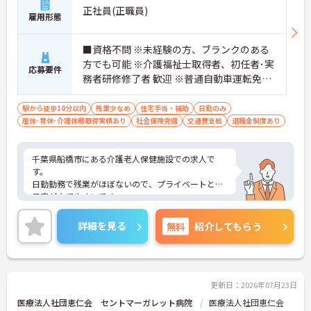
正社員(正職員)
雇用形態
■資格不問 ※未経験の方、ブランクのある
方でも可能 ※介護福祉士取得者、初任者･実
応募要件
務者研修修了者 歓迎 ※普通自動車運転免許
（AT限定可） 歓迎
駅から徒歩10分以内
残業少なめ
住宅手当・補助
日勤のみ
産休･育休･介護休暇取得実績あり
社会保険完備
交通費支給
退職金制度あり
千葉県船橋市にある介護老人保健施設での求人で
す。
日勤勤務で残業がほぼないので、プライベートとの
予定が立てやすいです。
ご興味のある方は、お気軽にお問い合わせくださ
い。
詳細を見る
無料
紹介してもらう
更新日：2026年07月23日
医療法人社団恵仁会 セントマーガレット病院
医療法人社団恵仁会