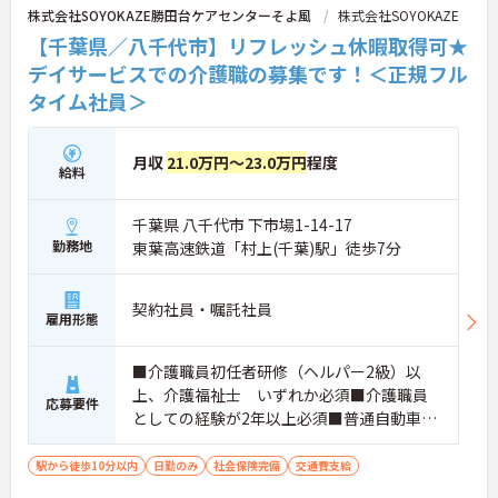
株式会社SOYOKAZE勝田台ケアセンターそよ風
株式会社SOYOKAZE
【千葉県／八千代市】リフレッシュ休暇取得可★
デイサービスでの介護職の募集です！＜正規フル
タイム社員＞
月収
21.0万円～23.0万円
程度
給料
千葉県 八千代市 下市場1-14-17
勤務地
東葉高速鉄道「村上(千葉)駅」徒歩7分
契約社員・嘱託社員
雇用形態
■介護職員初任者研修（ヘルパー2級）以
上、介護福祉士 いずれか必須■介護職員
応募要件
としての経験が2年以上必須■普通自動車免
許
駅から徒歩10分以内
日勤のみ
社会保険完備
交通費支給