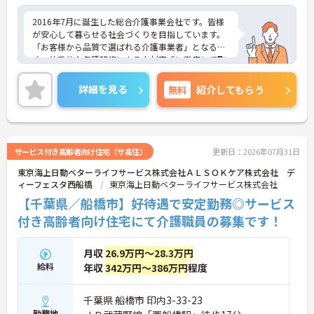
2016年7月に誕生した総合介護事業会社です。皆様
が安心して暮らせる社会づくりを目指しています。
「お客様から品質で選ばれる介護事業者」となるべ
く、体系的な各種研修による人材育成に徹底して取
り組むとともに、社内連携・コミュニケーションに
努め、チームケアの実践を通じてあらゆるサービス
詳細を見る
無料
紹介してもらう
において常に一定レベル以上の介護サービスを提供
して参りました。また他社とは違い施設を先に立て
るのではなく人材を確保してから施設を立てる形と
なります。非常に人材を大切にする会社でございま
す。ご興味を持たれた方は面接対策ポイントや求人
サービス付き高齢者向け住宅（サ高住）
更新日：2026年07月31日
の詳細などお話しいたしますのでお気軽にお問い合
東京海上日動ベターライフサービス株式会社ＡＬＳＯＫケア株式会社 デ
わせ下さい。
ィーフェスタ西船橋
東京海上日動ベターライフサービス株式会社
【千葉県／船橋市】好待遇で安定勤務◎サービス
付き高齢者向け住宅にて介護職員の募集です！
月収
26.9万円～28.3万円
給料
年収
342万円～386万円
程度
千葉県 船橋市 印内3-33-23
勤務地