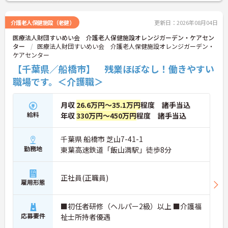
・年間休日110日以上
・残業月平均10時間以下
・住宅手当あり
介護老人保健施設（老健）
更新日：2026年08月04日
★地域福祉を支える法人運営の施設です
医療法人財団すいめい会 介護老人保健施設オレンジガーデン・ケアセン
・特別養護老人ホームを中心に複数事業を展開
ター
医療法人財団すいめい会 介護老人保健施設オレンジガーデン・
・地域に根差した福祉サービスを提供
ケアセンター
・安定した法人基盤あり
★利用者様とじっくり関われる環境です
【千葉県／船橋市】 残業ほぼなし！働きやすい
・特別養護老人ホームでの介護業務全般
職場です。＜介護職＞
・生活支援を中心とした介護を実践
・利用者様一人ひとりに寄り添える環境です
★福利厚生が充実しています
月収
26.6万円～35.1万円
程度 諸手当込
・退職金制度あり
給料
年収
330万円～450万円
程度 諸手当込
・確定拠出年金制度あり
・各種社会保険完備
千葉県 船橋市 芝山7-41-1
勤務地
東葉高速鉄道「飯山満駅」徒歩8分
正社員(正職員)
雇用形態
■初任者研修（ヘルパー2級）以上 ■介護福
応募要件
祉士所持者優遇