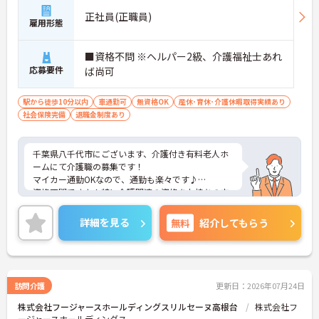
正社員(正職員)
雇用形態
■資格不問 ※ヘルパー2級、介護福祉士あれ
応募要件
ば尚可
駅から徒歩10分以内
車通勤可
無資格OK
産休･育休･介護休暇取得実績あり
社会保険完備
退職金制度あり
千葉県八千代市にございます、介護付き有料老人ホ
ームにて介護職の募集です！
マイカー通勤OKなので、通勤も楽々です♪
資格不問ですよ！特に介護関連の資格をお持ちの方
は、活躍できる場面が沢山ございます。
ご興味のある方は、マイナビ介護職までお問い合わ
詳細を見る
無料
紹介してもらう
せください。
訪問介護
更新日：2026年07月24日
株式会社フージャースホールディングスリルセーヌ高根台
株式会社フ
ージャースホールディングス