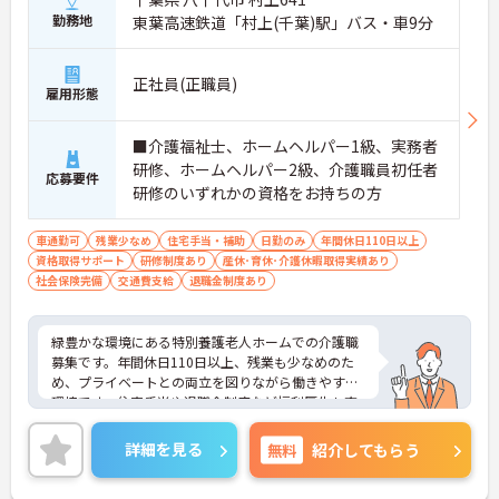
勤務地
東葉高速鉄道「村上(千葉)駅」バス・車9分
正社員(正職員)
雇用形態
■介護福祉士、ホームヘルパー1級、実務者
研修、ホームヘルパー2級、介護職員初任者
応募要件
研修のいずれかの資格をお持ちの方
車通勤可
残業少なめ
住宅手当・補助
日勤のみ
年間休日110日以上
資格取得サポート
研修制度あり
産休･育休･介護休暇取得実績あり
社会保険完備
交通費支給
退職金制度あり
緑豊かな環境にある特別養護老人ホームでの介護職
募集です。年間休日110日以上、残業も少なめのた
め、プライベートとの両立を図りながら働きやすい
環境です。住宅手当や退職金制度など福利厚生も充
実しており、ご利用者様に寄り添った介護を実践し
たい方におすすめの求人です。
詳細を見る
無料
紹介してもらう
《おすすめポイント》
★無理なく長く働きやすい勤務環境です