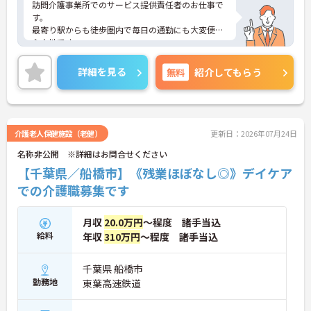
訪問介護事業所でのサービス提供責任者のお仕事で
す。
最寄り駅からも徒歩圏内で毎日の通勤にも大変便利
な立地です。
年間休日120日、日勤のみのお仕事ですので、プラ
イベートとの両立もしやすいです。
詳細を見る
無料
紹介してもらう
ご興味ある方には、面接対策ポイントなど、さらに
詳細をお話しいたしますのでお気軽にご相談くださ
い。
介護老人保健施設（老健）
更新日：2026年07月24日
名称非公開 ※詳細はお問合せください
【千葉県／船橋市】《残業ほぼなし◎》デイケア
での介護職募集です
月収
20.0万円
～程度 諸手当込
給料
年収
310万円
～程度 諸手当込
千葉県 船橋市
勤務地
東葉高速鉄道