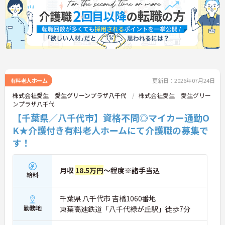
★地域福祉を支える法人運営の施設です
・特別養護老人ホームを中心に複数事業を展開
・地域に根差した福祉サービスを提供
・安定した法人基盤あり
★利用者様とじっくり関われる環境です
・特別養護老人ホームでの介護業務全般
・生活支援を中心とした介護を実践
・利用者様一人ひとりに寄り添える環境です
★福利厚生が充実しています
有料老人ホーム
更新日：2026年07月24日
・退職金制度あり
株式会社愛生 愛生グリーンプラザ八千代
株式会社愛生 愛生グリー
・確定拠出年金制度あり
ンプラザ八千代
・各種社会保険完備
【千葉県／八千代市】資格不問◎マイカー通勤O
K★介護付き有料老人ホームにて介護職の募集で
す！
月収
18.5万円
～程度※諸手当込
給料
千葉県 八千代市 吉橋1060番地
勤務地
東葉高速鉄道「八千代緑が丘駅」徒歩7分