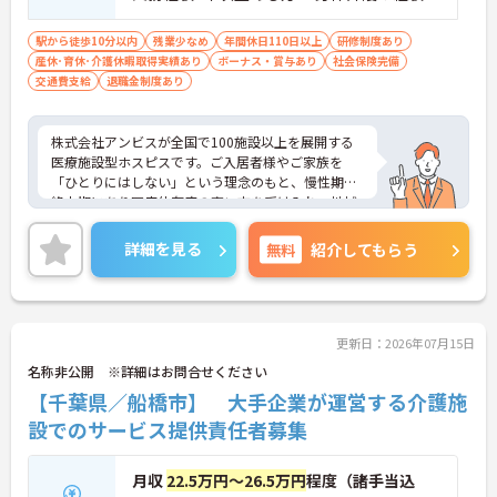
・常勤で働くスタッフの比率が90パーセント以上と
以上ある方、機械浴の使用の経験のある方
高く、急なシフト変更や無理な長時間勤務が発生し
歓迎
駅から徒歩10分以内
残業少なめ
年間休日110日以上
研修制度あり
にくい人員体制です
産休･育休･介護休暇取得実績あり
ボーナス・賞与あり
社会保険完備
・訪問スケジュールに沿って施設内でのケアを行う
交通費支給
退職金制度あり
ため、月平均の残業時間は5時間から7時間程度とか
なり少なめに抑えられます
・夜勤明けの翌日は原則としてお休みとなるシフト
株式会社アンビスが全国で100施設以上を展開する
編成が組まれており、しっかりと休息を取りながら
医療施設型ホスピスです。ご入居者様やご家族を
長期的な就業が可能です
「ひとりにはしない」という理念のもと、慢性期や
＜評価制度でキャリアアップ＞
終末期にあり医療依存度の高い方を受け入れ、地域
・介護福祉士や初任者研修などの資格や実務経験、
医療を支える社会的意義の高い事業を推進していま
夜勤回数がしっかりと給与に反映されるためモチベ
す。現場には看護師が24時間常駐しています。急変
詳細を見る
無料
紹介してもらう
ーションを維持できます
時の対応や医療行為は看護師が担当するため、初任
・年次を問わずリーダーや主任などのマネジメント
者研修や実務者研修の方も食事介助や入浴介助など
職へ昇格する事例も多数あり、腰を据えて長期的な
の生活を支えるケアに専念できる環境です。多職種
キャリア形成が可能です
で情報を共有し、一人で判断を抱え込まないチーム
連携の体制がしっかりと整っています。働き方の面
更新日：2026年07月15日
では、夜勤明けの翌日が原則として公休となるほ
名称非公開 ※詳細はお問合せください
か、月平均の残業時間も5時間から7時間程度とかな
【千葉県／船橋市】 大手企業が運営する介護施
り少なめです。常勤スタッフの比率が90パーセント
を超えているため急な勤務変更が発生しにくく、あ
設でのサービス提供責任者募集
らかじめ決められた訪問予定表に沿って規則正しく
働けます。入職後は現場スタッフによるお一人おひ
月収
22.5万円～26.5万円
程度（諸手当込
とりに合わせた個別のOJT研修が実施されます。eラ