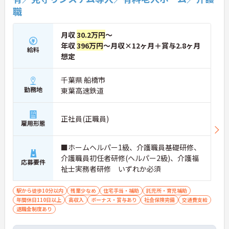
職
月収
30.2万円
～
年収
396万円
～月収×12ヶ月＋賞与2.8ヶ月
給料
想定
千葉県 船橋市
勤務地
東葉高速鉄道
正社員(正職員)
雇用形態
■ホームヘルパー1級、介護職員基礎研修、
介護職員初任者研修(ヘルパー2級)、介護福
応募要件
祉士実務者研修 いずれか必須
駅から徒歩10分以内
残業少なめ
住宅手当・補助
託児所・育児補助
年間休日110日以上
高収入
ボーナス・賞与あり
社会保険完備
交通費支給
退職金制度あり