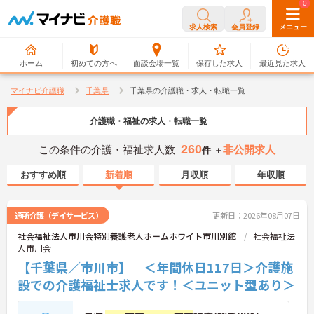
0
0
求人検索
会員登録
メニュー
ホーム
初めての方へ
面談会場一覧
保存した求人
最近見た求人
マイナビ介護職
千葉県
千葉県の介護職・求人・転職一覧
介護職・福祉の求人・転職一覧
260
この条件の介護・福祉求人数
非公開求人
件 ＋
おすすめ順
新着順
月収順
年収順
通所介護（デイサービス）
更新日：2026年08月07日
社会福祉法人市川会特別養護老人ホームホワイト市川別館
社会福祉法
人市川会
【千葉県／市川市】 ＜年間休日117日＞介護施
設での介護福祉士求人です！＜ユニット型あり＞