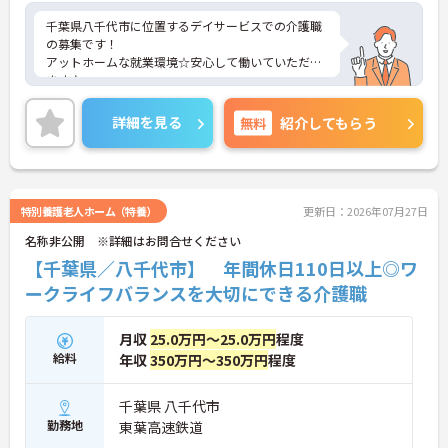
千葉県八千代市に位置するデイサービスでの介護職
の募集です！
アットホームな就業環境☆安心して働いていただけ
ます♪
ご興味ある方には、面接対策ポイントなど、さらに
詳細をお話しいたしますのでお気軽にご相談くださ
詳細を見る
無料
紹介してもらう
い。
特別養護老人ホーム（特養）
更新日：2026年07月27日
名称非公開 ※詳細はお問合せください
【千葉県／八千代市】 年間休日110日以上◎ワ
ークライフバランスを大切にできる介護職
月収
25.0万円～25.0万円
程度
給料
年収
350万円～350万円
程度
千葉県 八千代市
勤務地
東葉高速鉄道