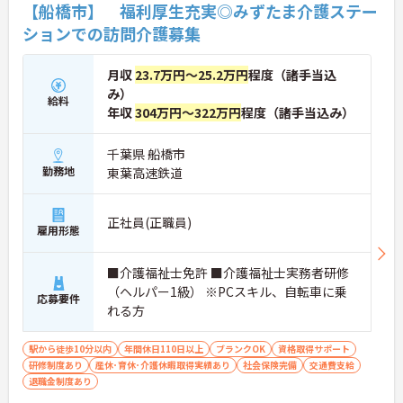
【船橋市】 福利厚生充実◎みずたま介護ステー
ションでの訪問介護募集
月収
23.7万円～25.2万円
程度（諸手当込
み）
給料
年収
304万円～322万円
程度（諸手当込み）
千葉県 船橋市
勤務地
東葉高速鉄道
正社員(正職員)
雇用形態
■介護福祉士免許 ■介護福祉士実務者研修
（ヘルパー1級） ※PCスキル、自転車に乗
応募要件
れる方
駅から徒歩10分以内
年間休日110日以上
ブランクOK
資格取得サポート
研修制度あり
産休･育休･介護休暇取得実績あり
社会保険完備
交通費支給
退職金制度あり