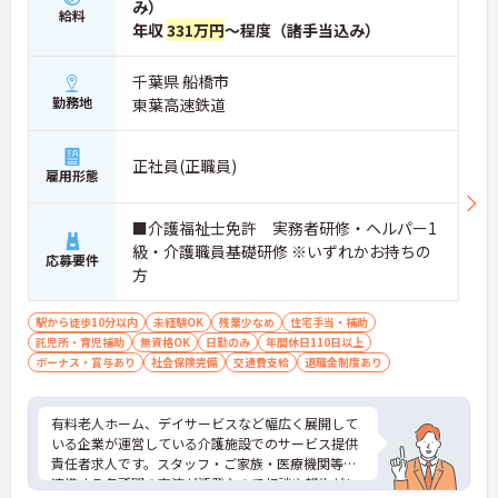
ーニングも導入されており、多職種と連携しながら
み）
給料
専門性を着実に深めていける環境が用意されていま
年収
331万円
～程度（諸手当込み）
す。
千葉県 船橋市
★おすすめPOINT★
勤務地
東葉高速鉄道
＜個別ＯＪＴとチーム連携で着実に成長！＞
・入職後はお一人おひとりの習熟度に合わせた個別
のＯＪＴ研修を実施し、ｅラーニングを用いた学習
の機会も提供されます
正社員(正職員)
雇用形態
・施設内には看護師が24時間常駐しており、急変時
の対応や専門的な医療処置は看護師が担当するため
負担が減ります
■介護福祉士免許 実務者研修・ヘルパー1
・介護スタッフと看護スタッフの比率が1対1で相談
級・介護職員基礎研修 ※いずれかお持ちの
応募要件
しやすく、初任者研修や実務者研修からでも着実に
方
専門性を高められます
＜残業月7時間以下で身体の負担を軽減！＞
駅から徒歩10分以内
未経験OK
残業少なめ
住宅手当・補助
・常勤で働くスタッフの比率が90パーセント以上と
託児所・育児補助
無資格OK
日勤のみ
年間休日110日以上
高く、急なシフト変更や無理な長時間勤務が発生し
ボーナス・賞与あり
社会保険完備
交通費支給
退職金制度あり
にくい人員体制です
・訪問スケジュールに沿って施設内でのケアを行う
ため、月平均の残業時間は5時間から7時間程度とか
有料老人ホーム、デイサービスなど幅広く展開して
なり少なめに抑えられます
いる企業が運営している介護施設でのサービス提供
・夜勤明けの翌日は原則としてお休みとなるシフト
責任者求人です。スタッフ・ご家族・医療機関等、
編成が組まれており、しっかりと休息を取りながら
連携する各所間の交流が活発なので相談や報告がし
長期的な就業が可能です