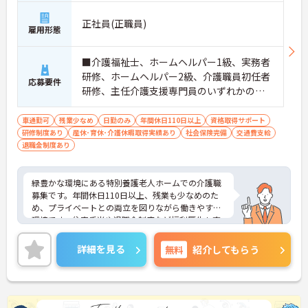
正社員(正職員)
雇用形態
■介護福祉士、ホームヘルパー1級、実務者
研修、ホームヘルパー2級、介護職員初任者
応募要件
研修、主任介護支援専門員のいずれかの資
格をお持ちの方
車通勤可
残業少なめ
日勤のみ
年間休日110日以上
資格取得サポート
研修制度あり
産休･育休･介護休暇取得実績あり
社会保険完備
交通費支給
退職金制度あり
緑豊かな環境にある特別養護老人ホームでの介護職
募集です。年間休日110日以上、残業も少なめのた
め、プライベートとの両立を図りながら働きやすい
環境です。住宅手当や退職金制度など福利厚生も充
実しており、ご利用者様に寄り添った介護を実践し
たい方におすすめの求人です。
詳細を見る
無料
紹介してもらう
《おすすめポイント》
★無理なく長く働きやすい勤務環境です
・年間休日110日以上
・残業月平均10時間以下
・住宅手当あり