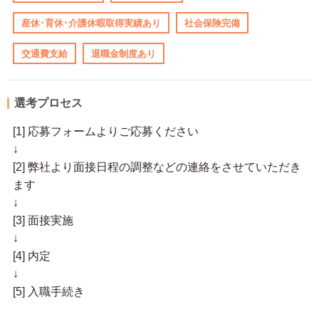
産休･育休･介護休暇取得実績あり
社会保険完備
交通費支給
退職金制度あり
選考プロセス
[1] 応募フォームよりご応募ください
↓
[2] 弊社より面接日程の調整などの連絡をさせていただき
ます
↓
[3] 面接実施
↓
[4] 内定
↓
[5] 入職手続き