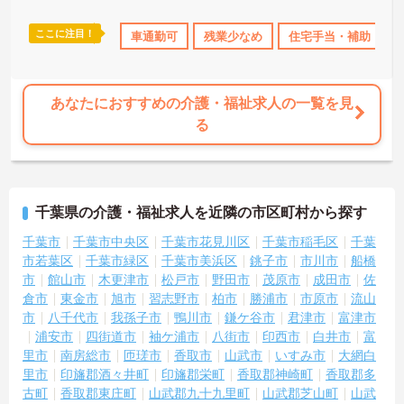
・残業月平均10時間以下
・住宅手当あり
ここに注目！
K
産休･育休･介護休暇取得実績あり
車通勤可
残業少なめ
社会保険完備
住宅手当・補助
退職金制度あ
★地域福祉を支える法人運営の施設です
・特別養護老人ホームを中心に複数事業を展開
・地域に根差した福祉サービスを提供
・安定した法人基盤あり
あなたにおすすめの介護・福祉求人の一覧を見
★利用者様とじっくり関われる環境です
る
・特別養護老人ホームでの介護業務全般
・生活支援を中心とした介護を実践
・利用者様一人ひとりに寄り添える環境です
★福利厚生が充実しています
・退職金制度あり
千葉県の介護・福祉求人を近隣の市区町村から探す
・確定拠出年金制度あり
・各種社会保険完備
千葉市
千葉市中央区
千葉市花見川区
千葉市稲毛区
千葉
市若葉区
千葉市緑区
千葉市美浜区
銚子市
市川市
船橋
市
館山市
木更津市
松戸市
野田市
茂原市
成田市
佐
倉市
東金市
旭市
習志野市
柏市
勝浦市
市原市
流山
市
八千代市
我孫子市
鴨川市
鎌ケ谷市
君津市
富津市
浦安市
四街道市
袖ケ浦市
八街市
印西市
白井市
富
里市
南房総市
匝瑳市
香取市
山武市
いすみ市
大網白
里市
印旛郡酒々井町
印旛郡栄町
香取郡神崎町
香取郡多
古町
香取郡東庄町
山武郡九十九里町
山武郡芝山町
山武