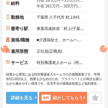
月収 18.5万円～23.3万円程度
給料
年収 261万円～329万円程度
勤務地
千葉県 八千代市 村上641
最寄り駅
東葉高速鉄道「村上(千葉)駅」バス・車9分
資格/職種
■介護福祉士、ホームヘルパー1級、実務者研修、ホームヘルパー2級、介護職員初任者研修のいずれかの資格をお持ちの方
雇用形態
正社員(正職員)
サービス
特別養護老人ホーム（特養）
緑豊かな環境にある特別養護老人ホームでの介護職募集です。年間
休日110日以上、残業も少なめのため、プライベートとの両立を図り
ながら働きやすい環境です。住宅手当や退職金制度など福利厚生も
充実しており、ご利用者様に寄り添った介護を実践したい方におす
すめの求人です。
《おすすめポイント》
詳細を見る
紹介してもらう
無料
★無理なく長く働きやすい勤務環境です
・年間休日110日以上