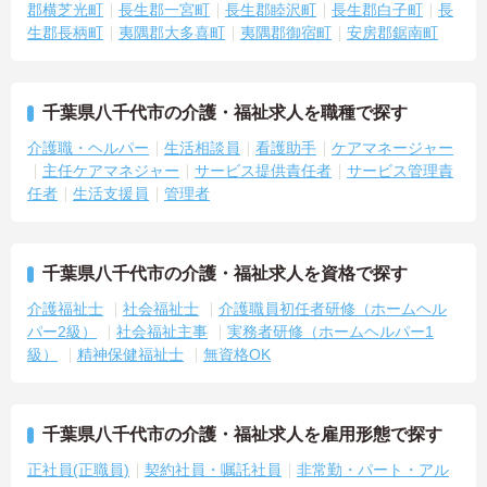
郡横芝光町
長生郡一宮町
長生郡睦沢町
長生郡白子町
長
生郡長柄町
夷隅郡大多喜町
夷隅郡御宿町
安房郡鋸南町
千葉県八千代市の介護・福祉求人を職種で探す
介護職・ヘルパー
生活相談員
看護助手
ケアマネージャー
主任ケアマネジャー
サービス提供責任者
サービス管理責
任者
生活支援員
管理者
千葉県八千代市の介護・福祉求人を資格で探す
介護福祉士
社会福祉士
介護職員初任者研修（ホームヘル
パー2級）
社会福祉主事
実務者研修（ホームヘルパー1
級）
精神保健福祉士
無資格OK
千葉県八千代市の介護・福祉求人を雇用形態で探す
正社員(正職員)
契約社員・嘱託社員
非常勤・パート・アル