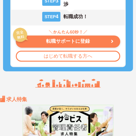
3
STEP
渉
4
転職成功！
STEP
転職サポートに登録
はじめて転職する方へ
求人特集