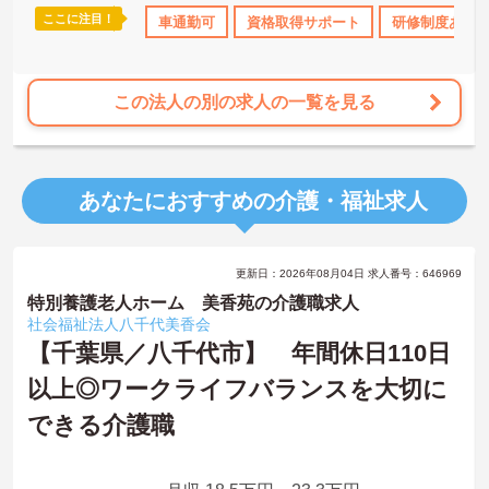
ここに注目！
り
産休･育休･介護休暇取得実績あり
車通勤可
資格取得サポート
高収入
社会保険完備
研修制度あり
この法人の別の求人の一覧を見る
あなたにおすすめの介護・福祉求人
更新日：2026年08月04日 求人番号：646969
特別養護老人ホーム 美香苑の介護職求人
社会福祉法人八千代美香会
【千葉県／八千代市】 年間休日110日
以上◎ワークライフバランスを大切に
できる介護職