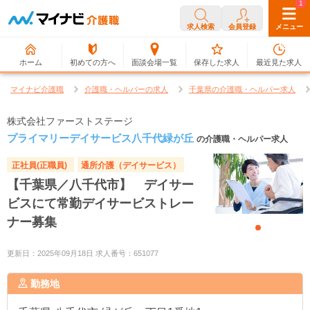
0
1
求人検索
会員登録
メニュー
ホーム
初めての方へ
面談会場一覧
保存した求人
最近見た求人
マイナビ介護職
介護職・ヘルパーの求人
千葉県の介護職・ヘルパー求人
株式会社ファーストステージ
プライマリーデイサービス八千代緑が丘
の介護職・ヘルパー求人
正社員(正職員)
通所介護（デイサービス）
【千葉県／八千代市】 デイサー
ビスにて常勤デイサービストレー
ナー募集
更新日：2025年09月18日 求人番号：651077
勤務地