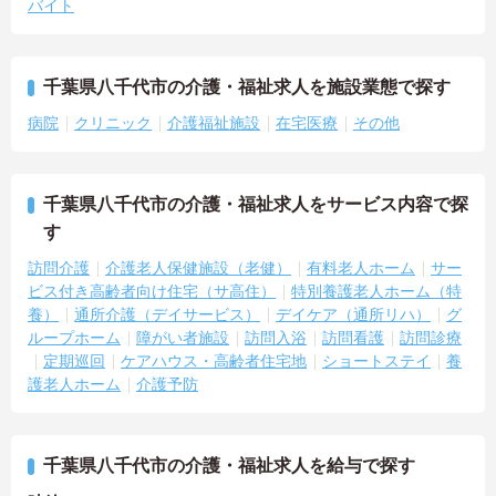
バイト
千葉県八千代市の介護・福祉求人を施設業態で探す
病院
クリニック
介護福祉施設
在宅医療
その他
千葉県八千代市の介護・福祉求人をサービス内容で探
す
訪問介護
介護老人保健施設（老健）
有料老人ホーム
サー
ビス付き高齢者向け住宅（サ高住）
特別養護老人ホーム（特
養）
通所介護（デイサービス）
デイケア（通所リハ）
グ
ループホーム
障がい者施設
訪問入浴
訪問看護
訪問診療
定期巡回
ケアハウス・高齢者住宅地
ショートステイ
養
護老人ホーム
介護予防
千葉県八千代市の介護・福祉求人を給与で探す