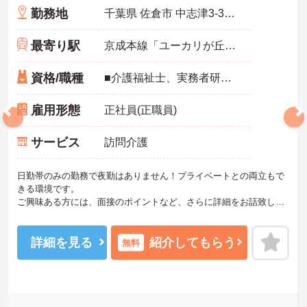
勤務地
千葉県 佐倉市 中志津3-34-11
最寄り駅
京成本線「ユーカリが丘駅」徒歩12分
資格/職種
■介護福祉士、実務者研修（ホームヘルパー1級）、介護職員初任者研修（ホームヘルパー2級） ※普通自動車免許がある方は尚良し ※無資格者・未経験者応相談
雇用形態
正社員(正職員)
サービス
訪問介護
日勤帯のみの勤務で夜勤はありません！プライベートとの両立もで
きる環境です。
ご興味ある方には、面接のポイントなど、さらに詳細をお話致しま
すのでお気軽にご相談ください。
詳細を見る
紹介してもらう
無料