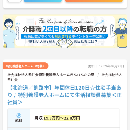
です。マイカー通勤OKで、無料の駐車場も完備され
ていますので毎日の通勤も快適です。ご興味がある
方にはより詳しい内容をご案内させていただきます
ので、是非お気軽にお問い合わせください。
特別養護老人ホーム（特養）
更新日：2026年07月21日
社会福祉法人孝仁会特別養護老人ホームきんれんかの里
社会福祉法人
孝仁会
【北海道／釧路市】年間休日120日☆住宅手当あ
り♪特別養護老人ホームにて生活相談員募集＜正
社員＞
月収
19.3万円～22.8万円
給料