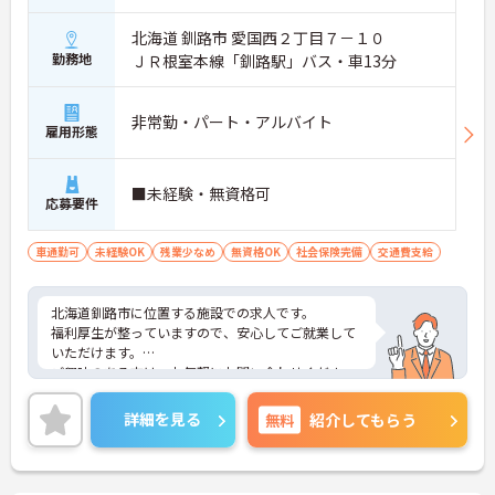
北海道 釧路市 愛国西２丁目７－１０
勤務地
ＪＲ根室本線「釧路駅」バス・車13分
非常勤・パート・アルバイト
雇用形態
■未経験・無資格可
応募要件
車通勤可
未経験OK
残業少なめ
無資格OK
社会保険完備
交通費支給
北海道釧路市に位置する施設での求人です。
福利厚生が整っていますので、安心してご就業して
いただけます。
ご興味のある方は、お気軽にお問い合わせくださ
い。
詳細を見る
無料
紹介してもらう