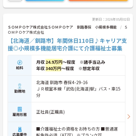
高のお風呂」をお届けするやりがいのあるお仕事で
す。
＜大手ならではのキャリアパス＞将来は「管理者」
や「ケアマネジャー」、「本社部門」へ…といった
更新日：2026年05月02日
キャリアチェンジの道も、大手グループだからこそ
ＳＯＭＰＯケア株式会社ＳＯＭＰＯケア 釧路春採 小規模多機能
Ｓ
豊富に用意されています。 定年は65歳ですが、70歳
ＯＭＰＯケア株式会社
までの再雇用制度もあり、安定した基盤で長く働き
【北海道／釧路市】年間休日110日♪キャリア支
続けたい方に最適です。
援◎小規模多機能居宅介護にて介護福祉士募集
月収
24.9万円
～程度 ※諸手当込み
給料
年収
340万円
～程度 ※想定年収
北海道 釧路市 春採4-29-16
ＪＲ根室本線「武佐(北海道)駅」バス・車15
勤務地
分
正社員(正職員)
雇用形態
■介護福祉士の資格をお持ちの方 ■普通運
応募要件
転免許必須（AT可） ※ブランク可