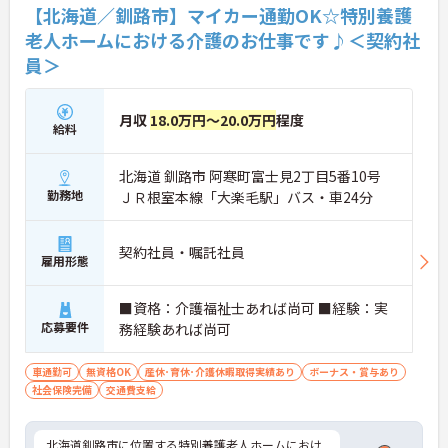
【北海道／釧路市】マイカー通勤OK☆特別養護
老人ホームにおける介護のお仕事です♪＜契約社
員＞
月収
18.0万円～20.0万円
程度
給料
北海道 釧路市 阿寒町富士見2丁目5番10号
勤務地
ＪＲ根室本線「大楽毛駅」バス・車24分
契約社員・嘱託社員
雇用形態
■資格：介護福祉士あれば尚可 ■経験：実
応募要件
務経験あれば尚可
車通勤可
無資格OK
産休･育休･介護休暇取得実績あり
ボーナス・賞与あり
社会保険完備
交通費支給
北海道釧路市に位置する特別養護老人ホームにおけ