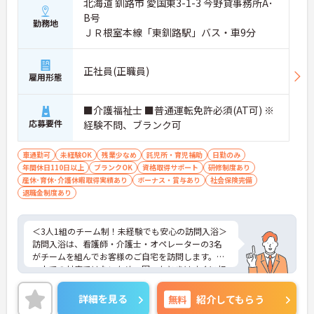
北海道 釧路市 愛国東3-1-3 今野貸事務所A･
B号
勤務地
ＪＲ根室本線「東釧路駅」バス・車9分
正社員(正職員)
雇用形態
■介護福祉士 ■普通運転免許必須(AT可) ※
応募要件
経験不問、ブランク可
車通勤可
未経験OK
残業少なめ
託児所・育児補助
日勤のみ
年間休日110日以上
ブランクOK
資格取得サポート
研修制度あり
産休･育休･介護休暇取得実績あり
ボーナス・賞与あり
社会保険完備
退職金制度あり
＜3人1組のチーム制！未経験でも安心の訪問入浴＞
訪問入浴は、看護師・介護士・オペレーターの3名
がチームを組んでお客様のご自宅を訪問します。お
一人での対応ではないため、困ったときはすぐに相
談できる心強い環境です。オペレーターのお仕事
は、専用浴槽の運搬やセッティング、運転がメイ
詳細を見る
無料
紹介してもらう
ン。チームワークを大切にしながら、お客様に「最