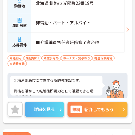
北海道 釧路市 光陽町22番19号
勤務地
非常勤・パート・アルバイト
雇用形態
■介護職員初任者研修修了者必須
応募要件
車通勤可
未経験OK
残業少なめ
ボーナス・賞与あり
社会保険完備
交通費支給
北海道釧路市に位置する高齢者施設です。
資格を活かして転職後即戦力として活躍できる環境
があります。
週3日からのご勤務が可能ですので、ご自身の生活
詳細を見る
無料
紹介してもらう
スタイルに合わせて無理のない範囲で働いていただ
けます。
ご興味のある方には、面接対策ポイントなど、さら
に詳細をお話しいたしますのでお気軽にご相談くだ