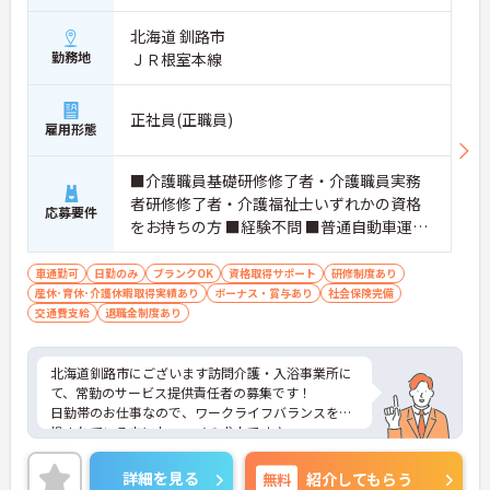
北海道 釧路市
勤務地
ＪＲ根室本線
正社員(正職員)
雇用形態
■介護職員基礎研修修了者・介護職員実務
者研修修了者・介護福祉士いずれかの資格
応募要件
をお持ちの方 ■経験不問 ■普通自動車運転
免許（AT限定可）
車通勤可
日勤のみ
ブランクOK
資格取得サポート
研修制度あり
産休･育休･介護休暇取得実績あり
ボーナス・賞与あり
社会保険完備
交通費支給
退職金制度あり
北海道釧路市にございます訪問介護・入浴事業所に
て、常勤のサービス提供責任者の募集です！
日勤帯のお仕事なので、ワークライフバランスを重
視されている方におススメの求人です♪
福利厚生充実！大手法人が運営しいているので、長
期的に働ける環境が整っています◎
詳細を見る
無料
紹介してもらう