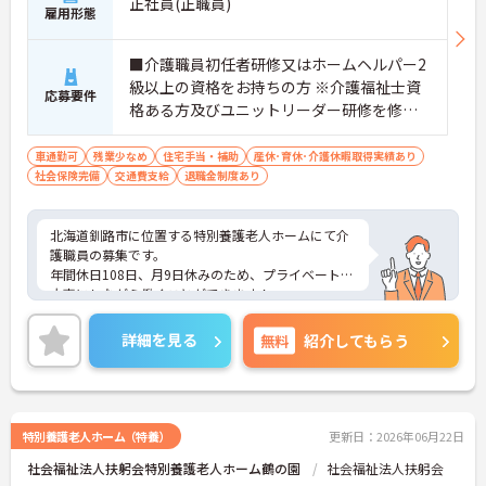
正社員(正職員)
雇用形態
■介護職員初任者研修又はホームヘルパー2
級以上の資格をお持ちの方 ※介護福祉士資
応募要件
格ある方及びユニットリーダー研修を修了
した方優遇 ※介護業務経験ある方尚可
車通勤可
残業少なめ
住宅手当・補助
産休･育休･介護休暇取得実績あり
社会保険完備
交通費支給
退職金制度あり
北海道釧路市に位置する特別養護老人ホームにて介
護職員の募集です。
年間休日108日、月9日休みのため、プライベートも
大事にしながら働くことができます！
ご興味のある方には、面接対策ポイントなど、さら
に詳細をお話しいたしますので、お気軽にご相談く
詳細を見る
無料
紹介してもらう
ださい。
特別養護老人ホーム（特養）
更新日：2026年06月22日
社会福祉法人扶躬会特別養護老人ホーム鶴の園
社会福祉法人扶躬会