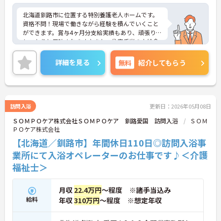
北海道釧路市に位置する特別養護老人ホームです。
資格不問！現場で働きながら経験を積んでいくこと
ができます。賞与4ヶ月分支給実績もあり、頑張りが
しっかりと反映されます♪また、住宅手当の支給含
め、各種手当も充実しておりますので、長期的な就
業をしやすい環境です。
詳細を見る
無料
紹介してもらう
ご興味をお持ちの方はお気軽にお問い合わせくださ
い。
訪問入浴
更新日：2026年05月08日
ＳＯＭＰＯケア株式会社ＳＯＭＰＯケア 釧路愛国 訪問入浴
ＳＯＭ
ＰＯケア株式会社
【北海道／釧路市】年間休日110日◎訪問入浴事
業所にて入浴オペレーターのお仕事です♪＜介護
福祉士＞
月収
22.4万円
～程度 ※諸手当込み
給料
年収
310万円
～程度 ※想定年収