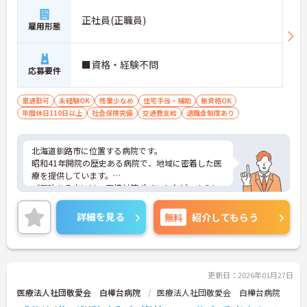
正社員(正職員)
雇用形態
■資格・経験不問
応募要件
車通勤可
未経験OK
残業少なめ
住宅手当・補助
無資格OK
年間休日110日以上
社会保険完備
交通費支給
退職金制度あり
北海道釧路市に位置する病院です。
昭和41年開院の歴史ある病院で、地域に密着した医
療を提供しています。
ご興味ある方には、面接対策ポイントなど、さらに
詳細をお話しいたしますのでお気軽にご相談くださ
い！
詳細を見る
無料
紹介してもらう
更新日：2026年01月27日
医療法人社団敬愛会 白樺台病院
医療法人社団敬愛会 白樺台病院