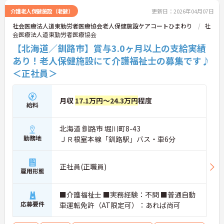
介護老人保健施設（老健）
更新日：2026年04月07日
社会医療法人道東勤労者医療協会老人保健施設ケアコートひまわり
社
会医療法人道東勤労者医療協会
【北海道／釧路市】賞与3.0ヶ月以上の支給実績
あり！老人保健施設にて介護福祉士の募集です♪
＜正社員＞
月収
17.1万円～24.3万円
程度
給料
北海道 釧路市 堀川町8-43
勤務地
ＪＲ根室本線「釧路駅」バス・車6分
正社員(正職員)
雇用形態
■介護福祉士 ■実務経験：不問 ■普通自動
応募要件
車運転免許（AT限定可）：あれば尚可