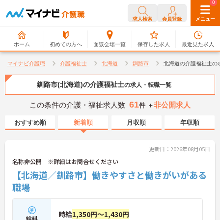
0
0
求人検索
会員登録
メニュー
ホーム
初めての方へ
面談会場一覧
保存した求人
最近見た求人
マイナビ介護職
介護福祉士
北海道
釧路市
北海道の介護福祉士の
釧路市(北海道)の介護福祉士
の求人・転職一覧
61
この条件の介護・福祉求人数
非公開求人
件 ＋
おすすめ順
新着順
月収順
年収順
更新日：2026年08月05日
名称非公開 ※詳細はお問合せください
【北海道／釧路市】働きやすさと働きがいがある
職場
時給
1,350円～1,430円
給料