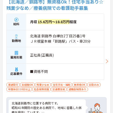
【北海道／釧路市】無資格Ok！住宅手当あり☆
残業少なめ／療養病院での看護助手募集
月収
15.6万円～18.8万円
程度
給料
北海道 釧路市 白樺台2丁目25番1号
勤務地
ＪＲ根室本線「釧路駅」バス・車20分
正社員(正職員)
雇用形態
■資格不問
応募要件
車通勤可
未経験OK
残業少なめ
住宅手当・補助
無資格OK
日勤のみ
年間休日110日以上
社会保険完備
交通費支給
退職金制度あり
北海道釧路市に位置する病院です。
昭和41年開院の歴史ある病院で、地域に密着した医
療を提供しています。