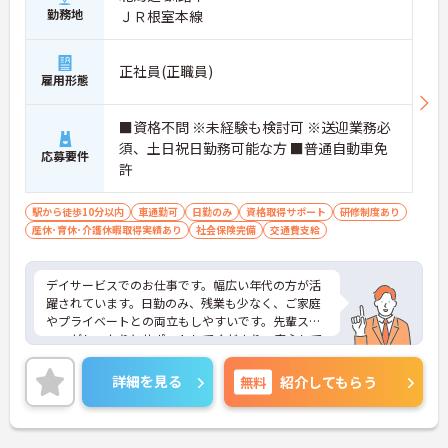
勤務地
ＪＲ根室本線
正社員(正職員)
雇用形態
■資格不問 ※未経験も検討可 ※送迎業務必
須、土日祝日勤務可能な方 ■普通自動車免
応募要件
許
駅から徒歩10分以内
車通勤可
日勤のみ
資格取得サポート
研修制度あり
産休･育休･介護休暇取得実績あり
社会保険完備
交通費支給
デイサービスでのお仕事です。幅広い年代の方が活
躍されています。日勤のみ、残業も少なく、ご家庭
やプライベートとの両立もしやすいです。先輩スタ
ッフがしっかりとサポートしてくださり、安心して
スタートしていただけます。ご興味のある方には、
面接対策ポイントなど、さらに詳細をお話しいたし
詳細を見る
無料
紹介してもらう
ますのでお気軽にご相談ください！