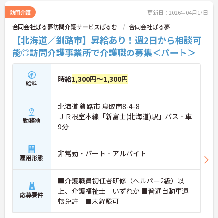
訪問介護
更新日：2026年04月17日
合同会社ぱる夢訪問介護サービスぱるむ
合同会社ぱる夢
【北海道／釧路市】昇給あり！週2日から相談可
能◎訪問介護事業所で介護職の募集＜パート＞
時給
1,300円～1,300円
給料
北海道 釧路市 鳥取南8-4-8
ＪＲ根室本線「新富士(北海道)駅」バス・車
勤務地
9分
非常勤・パート・アルバイト
雇用形態
■介護職員初任者研修（ヘルパー2級）以
上、介護福祉士 いずれか ■普通自動車運
応募要件
転免許 ■未経験可