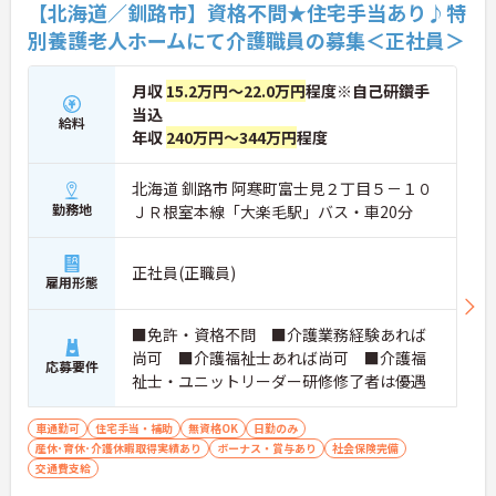
【北海道／釧路市】資格不問★住宅手当あり♪特
別養護老人ホームにて介護職員の募集＜正社員＞
月収
15.2万円～22.0万円
程度※自己研鑽手
当込
給料
年収
240万円～344万円
程度
北海道 釧路市 阿寒町富士見２丁目５－１０
勤務地
ＪＲ根室本線「大楽毛駅」バス・車20分
正社員(正職員)
雇用形態
■免許・資格不問 ■介護業務経験あれば
尚可 ■介護福祉士あれば尚可 ■介護福
応募要件
祉士・ユニットリーダー研修修了者は優遇
車通勤可
住宅手当・補助
無資格OK
日勤のみ
産休･育休･介護休暇取得実績あり
ボーナス・賞与あり
社会保険完備
交通費支給