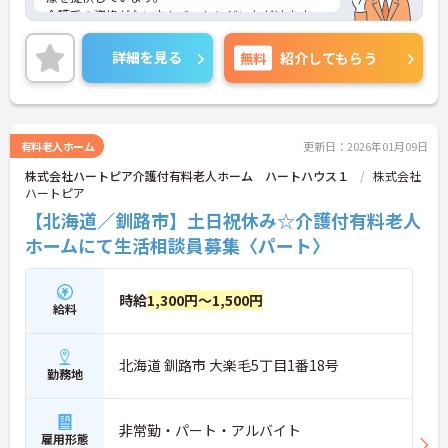
介護系の資格がない方もチャレンジいただけます。
賞与4.5ヶ月支給実績もあり、頑張りがしっかりと反
映されるのも魅力の一つです。
詳細を見る
無料
紹介してもらう
ご興味ある方には、面接対策ポイントなど、さらに
詳細をお話しいたしますのでお気軽にご相談くださ
い！
有料老人ホーム
更新日：2026年01月09日
株式会社ハートピア介護付有料老人ホーム ハートハウス１
株式会社
ハートピア
【北海道／釧路市】土日祝休み☆介護付有料老人
ホームにて生活相談員募集〈パート〉
時給
1,300円～1,500円
給料
北海道 釧路市 大楽毛5丁目1番18号
勤務地
非常勤・パート・アルバイト
雇用形態