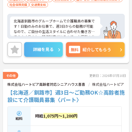
社会保険完備
交通費支給
北海道釧路市のグループホームで介護職員の募集で
す！日勤のみのお仕事で、週3日からの勤務が可能
なので、ご自分の生活スタイルに合わせた働き方が
できます◎また、研修制度があるので、未経験の方
でも安心です♪ご興味のある方は、面接ポイントを
お伝えしますので、お気軽にご連絡ください。
詳細を見る
無料
紹介してもらう
その他
更新日：2026年07月10日
株式会社ハートピア高齢者対応シニアハウス喜喜
株式会社ハートピア
【北海道／釧路市】週3日～ご勤務OK☆高齢者施
設にて介護職員募集〈パート〉
時給
1,075円～1,200円
給料