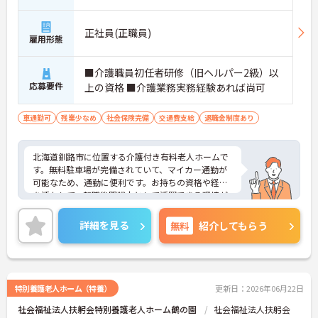
正社員(正職員)
雇用形態
■介護職員初任者研修（旧ヘルパー2級）以
応募要件
上の資格 ■介護業務実務経験あれば尚可
車通勤可
残業少なめ
社会保険完備
交通費支給
退職金制度あり
北海道釧路市に位置する介護付き有料老人ホームで
す。無料駐車場が完備されていて、マイカー通勤が
可能なため、通勤に便利です。お持ちの資格や経験
を活かして、転職後即戦力として活躍できる環境が
あります。ご興味をお持ちの方はお気軽にお問い合
わせください。
詳細を見る
無料
紹介してもらう
特別養護老人ホーム（特養）
更新日：2026年06月22日
社会福祉法人扶躬会特別養護老人ホーム鶴の園
社会福祉法人扶躬会