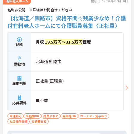
有料老人ホーム
更新日：2026年07月10日
さい！
名称非公開 ※詳細はお問合せください
【北海道／釧路市】資格不問☆残業少なめ！介護
付有料老人ホームにて介護職員募集〈正社員〉
月収
19.5万円～31.5万円
程度
給料
北海道 釧路市
勤務地
正社員(正職員)
雇用形態
■不問
応募要件
車通勤可
未経験OK
残業少なめ
無資格OK
ボーナス・賞与あり
社会保険完備
交通費支給