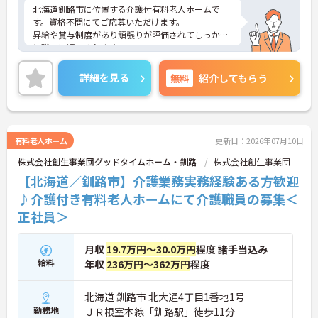
北海道釧路市に位置する介護付有料老人ホームで
す。資格不問にてご応募いただけます。
昇給や賞与制度があり頑張りが評価されてしっかり
と職員に還元されます。
ご興味のある方には、面接対策ポイントなど、さら
に詳細をお話しいたしますのでお気軽にご相談くだ
詳細を見る
無料
紹介してもらう
さい！
有料老人ホーム
更新日：2026年07月10日
株式会社創生事業団グッドタイムホーム・釧路
株式会社創生事業団
【北海道／釧路市】介護業務実務経験ある方歓迎
♪介護付き有料老人ホームにて介護職員の募集＜
正社員＞
月収
19.7万円～30.0万円
程度 諸手当込み
給料
年収
236万円～362万円
程度
北海道 釧路市 北大通4丁目1番地1号
勤務地
ＪＲ根室本線「釧路駅」徒歩11分