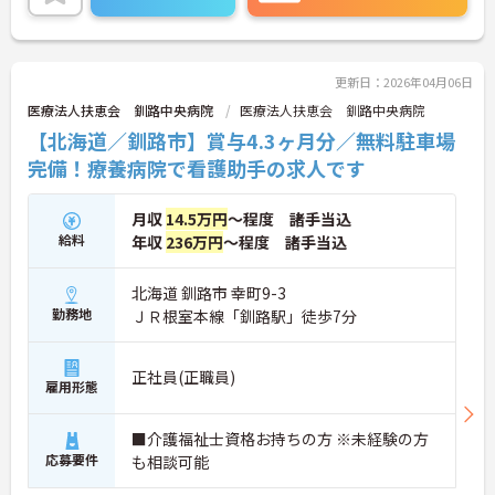
ご興味ある方には、面接対策ポイントなど、さらに
詳細をお話しいたしますのでお気軽にご相談くださ
い！
更新日：2026年04月06日
医療法人扶恵会 釧路中央病院
医療法人扶恵会 釧路中央病院
【北海道／釧路市】賞与4.3ヶ月分／無料駐車場
完備！療養病院で看護助手の求人です
月収
14.5万円
～程度 諸手当込
給料
年収
236万円
～程度 諸手当込
北海道 釧路市 幸町9-3
勤務地
ＪＲ根室本線「釧路駅」徒歩7分
正社員(正職員)
雇用形態
■介護福祉士資格お持ちの方 ※未経験の方
応募要件
も相談可能