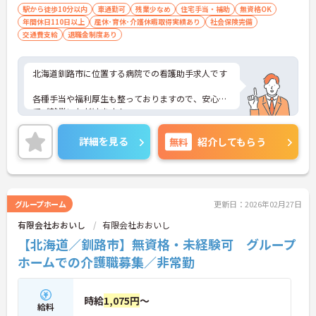
駅から徒歩10分以内
車通勤可
残業少なめ
住宅手当・補助
無資格OK
年間休日110日以上
産休･育休･介護休暇取得実績あり
社会保険完備
交通費支給
退職金制度あり
北海道釧路市に位置する病院での看護助手求人です
各種手当や福利厚生も整っておりますので、安心し
てご就業いただけます！
ご興味のある方には、面接対策ポイントなど、さら
詳細を見る
無料
紹介してもらう
に詳細をお話しいたしますので、お気軽にご相談く
ださい。
グループホーム
更新日：2026年02月27日
有限会社おおいし
有限会社おおいし
【北海道／釧路市】無資格・未経験可 グループ
ホームでの介護職募集／非常勤
時給
1,075円
～
給料