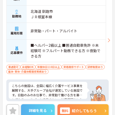
北海道 釧路市
勤務地
ＪＲ根室本線
非常勤・パート・アルバイト
雇用形態
■ヘルパー2級以上 ■普通自動車免許 ※未
経験可 ※フルパート勤務できる方 ※夜勤で
応募要件
きる方
車通勤可
未経験OK
年間休日110日以上
資格取得サポート
研修制度あり
産休･育休･介護休暇取得実績あり
こちらの施設は、全国に幅広く介護サービス事業を
展開する、大手グループ会社が運営している施設で
す。日勤のみのお仕事で、非常勤で働ける方を募集
しており、フルパートで働きたい、扶養範囲内にお
さめたいなど、働き方もご相談いただけます。正職
員登用の制度もありますので、将来的にはしっかり
詳細を見る
無料
紹介してもらう
正職員で働きたいと考えている方にも魅力的な職場