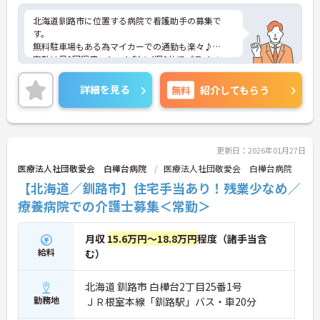
北海道釧路市に位置する病院で看護助手の募集で
す。
無料駐車場もある為マイカーでの通勤も楽々♪
夜勤は月3回程度、シフト制の4週8休でプライベー
トとの両立も可能！無理なく働ける環境です。また
昇給や賞与制度があり、頑張りが評価されてしっか
詳細を見る
無料
紹介してもらう
りと還元されます。
地域に根ざした病院で、やりがいある仕事にチャレ
ンジしませんか？
こちらの求人にご興味がございましたら面接のポイ
ントもお伝えしますので是非ご応募お待ちしており
更新日：2026年01月27日
ます。
医療法人社団敬愛会 白樺台病院
医療法人社団敬愛会 白樺台病院
【北海道／釧路市】住宅手当あり！残業少なめ／
療養病院での介護士募集＜常勤＞
月収
15.6万円～18.8万円
程度（諸手当含
給料
む）
北海道 釧路市 白樺台2丁目25番1号
勤務地
ＪＲ根室本線「釧路駅」バス・車20分