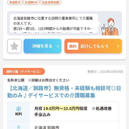
車通勤可
未経験OK
社会保険完備
北海道釧路市に位置する訪問介護事業所にて介護職
の求人です。
週2日～週5日、1日5時間からの勤務が可能ですの
で、ご都合に合わせた勤務が叶います。マイカー通
勤OKで無料駐車場もあるので、通勤にも便利です
ね。
詳細を見る
無料
紹介してもらう
丁寧な指導があるため、介護の経験がない方も安心
してご入職いただけます。
ご興味のある方には、面接対策ポイントなど、さら
に詳細をご案内しますのでお気軽にご相談くださ
い！
通所介護（デイサービス）
更新日：2026年04月09日
名称非公開 ※詳細はお問合せください
【北海道／釧路市】無資格・未経験も相談可◎日
勤のみ♪デイサービスでの介護職募集
月収
19.0万円～23.0万円
程度 ※処遇改善
給料
手当込み
北海道 釧路市