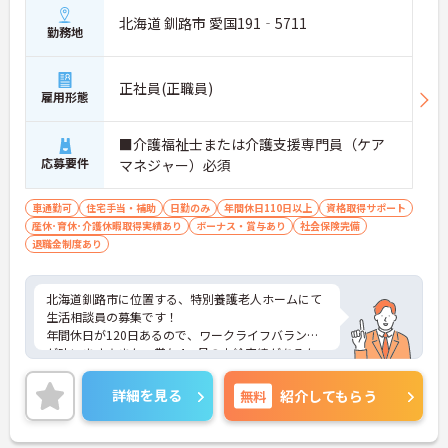
北海道 釧路市 愛国191‐5711
勤務地
正社員(正職員)
雇用形態
■介護福祉士または介護支援専門員（ケア
応募要件
マネジャー）必須
車通勤可
住宅手当・補助
日勤のみ
年間休日110日以上
資格取得サポート
産休･育休･介護休暇取得実績あり
ボーナス・賞与あり
社会保険完備
退職金制度あり
北海道釧路市に位置する、特別養護老人ホームにて
生活相談員の募集です！
年間休日が120日あるので、ワークライフバランス
が叶います☆また、賞与4ヵ月の支給実績があるた
め、給与面も安心です♪
さらに、住宅手当がある為、生活面の負担を軽減
詳細を見る
無料
紹介してもらう
し、安心して長く勤務していただけます！ご興味の
ある方には、面接対策ポイントなど、さらに詳細を
お話しいたしますのでお気軽にご相談ください！