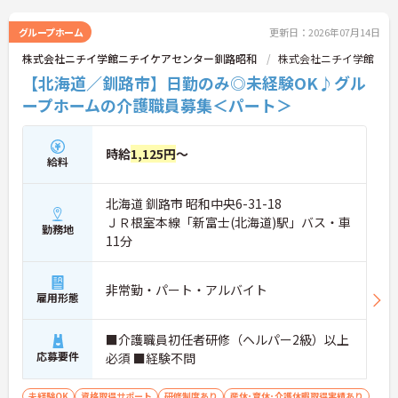
グループホーム
更新日：2026年07月14日
株式会社ニチイ学館ニチイケアセンター釧路昭和
株式会社ニチイ学館
【北海道／釧路市】日勤のみ◎未経験OK♪グル
ープホームの介護職員募集＜パート＞
時給
1,125円
～
給料
北海道 釧路市 昭和中央6-31-18
ＪＲ根室本線「新富士(北海道)駅」バス・車
勤務地
11分
非常勤・パート・アルバイト
雇用形態
■介護職員初任者研修（ヘルパー2級）以上
応募要件
必須 ■経験不問
未経験OK
資格取得サポート
研修制度あり
産休･育休･介護休暇取得実績あり