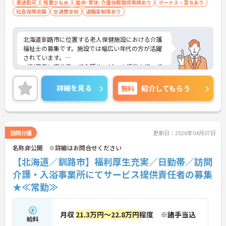
車通勤可
残業少なめ
産休･育休･介護休暇取得実績あり
ボーナス・賞与あり
社会保険完備
交通費支給
退職金制度あり
北海道釧路市に位置する老人保健施設における介護
福祉士の募集です。施設では幅広い年代の方が活躍
されています。
ご利用者に寄り添って介護サービスの提供を行って
いただける方を募集しています。
ご興味のある方には、面接対策ポイントなど、さら
詳細を見る
無料
紹介してもらう
に詳細をお話しいたしますのでお気軽にご相談くだ
さい！
訪問介護
更新日：2026年04月07日
名称非公開 ※詳細はお問合せください
【北海道／釧路市】福利厚生充実／日勤帯／訪問
介護・入浴事業所にてサービス提供責任者の募集
★≪常勤≫
月収
21.3万円～22.8万円
程度 ※諸手当込
給料