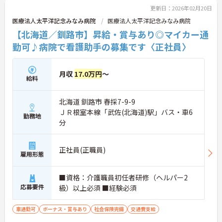
更新日：2026年02月20日
医療法人太平洋記念みなみ病院
医療法人太平洋記念みなみ病院
【北海道／釧路市】昇給・賞与あり◎マイカー通
勤可♪病院で看護助手の募集です〈正社員〉
月収
17.0万円
～
給料
北海道 釧路市 春採7-9-9
ＪＲ根室本線「武佐(北海道)駅」バス・車6
勤務地
分
正社員(正職員)
雇用形態
■資格：介護職員初任者研修（ヘルパー2
応募要件
級）以上必須 ■経験必須
車通勤可
ボーナス・賞与あり
社会保険完備
交通費支給