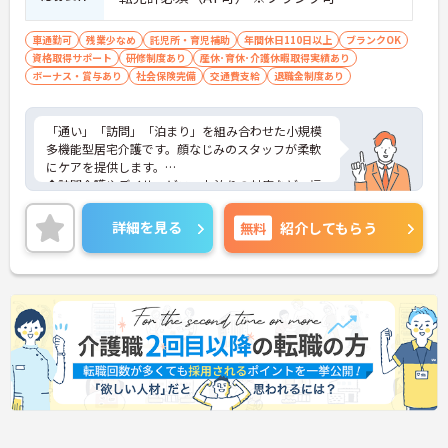
車通勤可
残業少なめ
託児所・育児補助
年間休日110日以上
ブランクOK
資格取得サポート
研修制度あり
産休･育休･介護休暇取得実績あり
ボーナス・賞与あり
社会保険完備
交通費支給
退職金制度あり
「通い」「訪問」「泊まり」を組み合わせた小規模
多機能型居宅介護です。顔なじみのスタッフが柔軟
にケアを提供します。
◆訪問介護やデイサービス、お泊りの対応など、幅
広いサービス形態を一つの拠点で経験できるため、
介護のスキルを多角的に磨くことができます。ご利
詳細を見る
無料
紹介してもらう
用者様が住み慣れた地域で暮らし続けるためのお手
伝いができる、やりがいの大きな職場です。
◆介護福祉士限定の「特別職務手当」も支給される
など、専門性をしっかり給与に還元する仕組みで
す。また、現場のリーダーや管理者を目指すコー
ス、専門技術を極めるコースなど、大手ならではの
多彩なキャリアパスを用意。「資格を活かして、も
っと上を目指したい」という意欲に応える環境で
す。