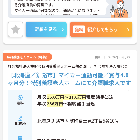
る介護職員の募集です。
マイカー通勤が可能なので、通勤が苦になりませ
ん。また、賞与制度があり、頑張りがきちんと評価
されるのでモチベーションアップにつながります。
ご興味のある方には、面接対策ポイントなど、さら
詳細を見る
無料
紹介してもらう
に詳細をお話しいたしますのでお気軽にご相談くだ
さい！
特別養護老人ホーム（特養）
更新日：2026年06月22日
社会福祉法人扶躬会特別養護老人ホーム鶴の園
社会福祉法人扶躬会
【北海道／釧路市】マイカー通勤可能／賞与4.0
ヶ月分！特別養護老人ホームにて介護職求人です
月収
15.0万円～21.0万円
程度 諸手当込
給料
年収
236万円
～程度 諸手当込
北海道 釧路市 阿寒町富士見2丁目5番10号
勤務地