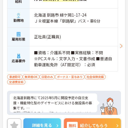
給料
北海道 釧路市 緑ケ岡1-17-24
勤務地
ＪＲ根室本線「釧路駅」バス・車6分
正社員(正職員)
雇用形態
■資格：介護系不問 ■実務経験：不問
※PCスキル：文字入力・文書作成 ■普通自
応募要件
動車運転免許（AT限定可）：必須
車通勤可
無資格OK
日勤のみ
ボーナス・賞与あり
社会保険完備
交通費支給
北海道釧路市にて2025年5月に開設予定の自立支
援・機能特化型のデイサービスにおける施設長の募
集です。
日曜は固定休みです。プライベートとのメリハリの
ある働き方が可能です。また、育児休業や介護休業
の取得実績があり、ライフステージが変化しても働
詳細を見る
無料
紹介してもらう