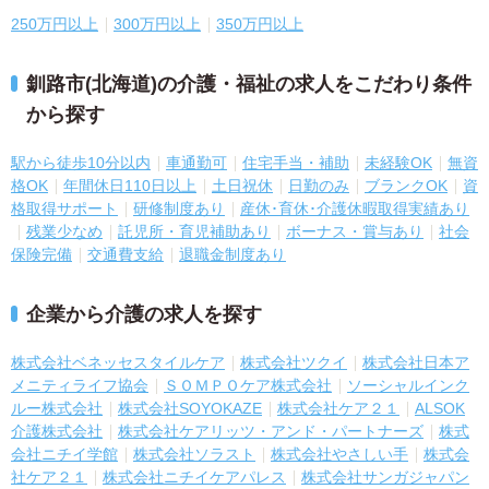
250万円以上
300万円以上
350万円以上
釧路市(北海道)の介護・福祉の求人をこだわり条件
から探す
駅から徒歩10分以内
車通勤可
住宅手当・補助
未経験OK
無資
格OK
年間休日110日以上
土日祝休
日勤のみ
ブランクOK
資
格取得サポート
研修制度あり
産休･育休･介護休暇取得実績あり
残業少なめ
託児所・育児補助あり
ボーナス・賞与あり
社会
保険完備
交通費支給
退職金制度あり
企業から介護の求人を探す
株式会社ベネッセスタイルケア
株式会社ツクイ
株式会社日本ア
メニティライフ協会
ＳＯＭＰＯケア株式会社
ソーシャルインク
ルー株式会社
株式会社SOYOKAZE
株式会社ケア２１
ALSOK
介護株式会社
株式会社ケアリッツ・アンド・パートナーズ
株式
会社ニチイ学館
株式会社ソラスト
株式会社やさしい手
株式会
社ケア２１
株式会社ニチイケアパレス
株式会社サンガジャパン