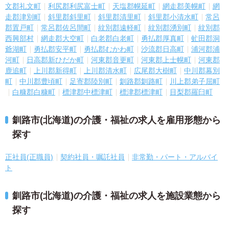
文郡礼文町
利尻郡利尻富士町
天塩郡幌延町
網走郡美幌町
網
走郡津別町
斜里郡斜里町
斜里郡清里町
斜里郡小清水町
常呂
郡置戸町
常呂郡佐呂間町
紋別郡遠軽町
紋別郡湧別町
紋別郡
西興部村
網走郡大空町
白老郡白老町
勇払郡厚真町
虻田郡洞
爺湖町
勇払郡安平町
勇払郡むかわ町
沙流郡日高町
浦河郡浦
河町
日高郡新ひだか町
河東郡音更町
河東郡上士幌町
河東郡
鹿追町
上川郡新得町
上川郡清水町
広尾郡大樹町
中川郡幕別
町
中川郡豊頃町
足寄郡陸別町
釧路郡釧路町
川上郡弟子屈町
白糠郡白糠町
標津郡中標津町
標津郡標津町
目梨郡羅臼町
釧路市(北海道)の介護・福祉の求人を雇用形態から
探す
正社員(正職員)
契約社員・嘱託社員
非常勤・パート・アルバイ
ト
釧路市(北海道)の介護・福祉の求人を施設業態から
探す