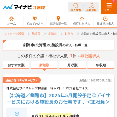
0
0
求人検索
会員登録
メニュー
ホーム
初めての方へ
面談会場一覧
保存した求人
最近見た求人
マイナビ介護職
施設長
北海道
釧路市
北海道の施設長の求人・転
釧路市(北海道)の施設長
の求人・転職一覧
1
この条件の介護・福祉求人数
非公開求人
件 ＋
おすすめ順
新着順
月収順
年収順
通所介護（デイサービス）
更新日：2025年06月05日
株式会社ワイズレッツ倶楽部 緑ヶ岡
株式会社ワイズ
【北海道／釧路市】2025年5月開設予定◎デイサ
ービスにおける施設長のお仕事です♪＜正社員＞
月収
31.0万円～31.0万円
程度