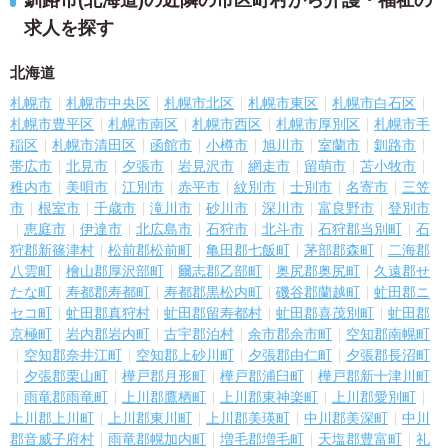
釧路市(北海道)の近隣の市区町村から介護・福祉の
求人を探す
北海道
札幌市
札幌市中央区
札幌市北区
札幌市東区
札幌市白石区
札幌市豊平区
札幌市南区
札幌市西区
札幌市厚別区
札幌市手
稲区
札幌市清田区
函館市
小樽市
旭川市
室蘭市
釧路市
帯広市
北見市
夕張市
岩見沢市
網走市
留萌市
苫小牧市
稚内市
美唄市
江別市
赤平市
紋別市
士別市
名寄市
三笠
市
根室市
千歳市
滝川市
砂川市
深川市
富良野市
登別市
恵庭市
伊達市
北広島市
石狩市
北斗市
石狩郡当別町
石
狩郡新篠津村
松前郡松前町
亀田郡七飯町
茅部郡森町
二海郡
八雲町
檜山郡厚沢部町
爾志郡乙部町
奥尻郡奥尻町
久遠郡せ
たな町
寿都郡寿都町
寿都郡黒松内町
磯谷郡蘭越町
虻田郡ニ
セコ町
虻田郡真狩村
虻田郡留寿都村
虻田郡喜茂別町
虻田郡
京極町
岩内郡岩内町
古宇郡泊村
余市郡余市町
空知郡南幌町
空知郡奈井江町
空知郡上砂川町
夕張郡由仁町
夕張郡長沼町
夕張郡栗山町
樺戸郡月形町
樺戸郡浦臼町
樺戸郡新十津川町
雨竜郡雨竜町
上川郡鷹栖町
上川郡東神楽町
上川郡愛別町
上川郡上川町
上川郡東川町
上川郡美瑛町
中川郡美深町
中川
郡音威子府村
雨竜郡幌加内町
増毛郡増毛町
天塩郡豊富町
礼