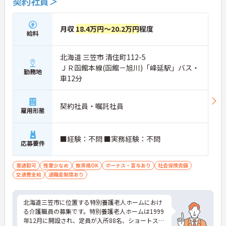
契約社員＞
月収
18.4万円～20.2万円
程度
給料
北海道 三笠市 清住町112-5
ＪＲ函館本線(函館－旭川)「峰延駅」バス・
勤務地
車12分
契約社員・嘱託社員
雇用形態
■経験：不問 ■実務経験：不問
応募要件
車通勤可
残業少なめ
無資格OK
ボーナス・賞与あり
社会保険完備
交通費支給
退職金制度あり
北海道三笠市に位置する特別養護老人ホームにおけ
る介護職員の募集です。特別養護老人ホームは1999
年12月に開設され、定員が入所88名、ショートステ