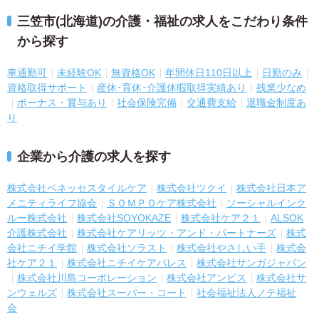
三笠市(北海道)の介護・福祉の求人をこだわり条件
から探す
車通勤可
未経験OK
無資格OK
年間休日110日以上
日勤のみ
資格取得サポート
産休･育休･介護休暇取得実績あり
残業少なめ
ボーナス・賞与あり
社会保険完備
交通費支給
退職金制度あ
り
企業から介護の求人を探す
株式会社ベネッセスタイルケア
株式会社ツクイ
株式会社日本ア
メニティライフ協会
ＳＯＭＰＯケア株式会社
ソーシャルインク
ルー株式会社
株式会社SOYOKAZE
株式会社ケア２１
ALSOK
介護株式会社
株式会社ケアリッツ・アンド・パートナーズ
株式
会社ニチイ学館
株式会社ソラスト
株式会社やさしい手
株式会
社ケア２１
株式会社ニチイケアパレス
株式会社サンガジャパン
株式会社川島コーポレーション
株式会社アンビス
株式会社サ
ンウェルズ
株式会社スーパー・コート
社会福祉法人ノテ福祉
会