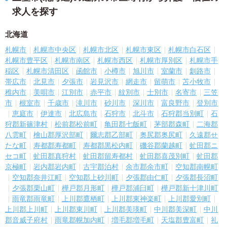
求人を探す
北海道
札幌市
札幌市中央区
札幌市北区
札幌市東区
札幌市白石区
札幌市豊平区
札幌市南区
札幌市西区
札幌市厚別区
札幌市手
稲区
札幌市清田区
函館市
小樽市
旭川市
室蘭市
釧路市
帯広市
北見市
夕張市
岩見沢市
網走市
留萌市
苫小牧市
稚内市
美唄市
江別市
赤平市
紋別市
士別市
名寄市
三笠
市
根室市
千歳市
滝川市
砂川市
深川市
富良野市
登別市
恵庭市
伊達市
北広島市
石狩市
北斗市
石狩郡当別町
石
狩郡新篠津村
松前郡松前町
亀田郡七飯町
茅部郡森町
二海郡
八雲町
檜山郡厚沢部町
爾志郡乙部町
奥尻郡奥尻町
久遠郡せ
たな町
寿都郡寿都町
寿都郡黒松内町
磯谷郡蘭越町
虻田郡ニ
セコ町
虻田郡真狩村
虻田郡留寿都村
虻田郡喜茂別町
虻田郡
京極町
岩内郡岩内町
古宇郡泊村
余市郡余市町
空知郡南幌町
空知郡奈井江町
空知郡上砂川町
夕張郡由仁町
夕張郡長沼町
夕張郡栗山町
樺戸郡月形町
樺戸郡浦臼町
樺戸郡新十津川町
雨竜郡雨竜町
上川郡鷹栖町
上川郡東神楽町
上川郡愛別町
上川郡上川町
上川郡東川町
上川郡美瑛町
中川郡美深町
中川
郡音威子府村
雨竜郡幌加内町
増毛郡増毛町
天塩郡豊富町
礼