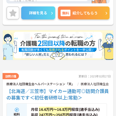
イ12名の施設です。
残業は月平均5時間程度と少なめです。ワークライフ
詳細を見る
無料
紹介してもらう
バランスを保ちながらご勤務いただけます。また、
育児休業・介護休業・看護休暇の取得実績があり、
ライフステージが変化しても安心してお勤めいただ
ける環境です。
ご興味のある方には、面接対策ポイントなど、さら
に詳細をご案内しますのでお気軽にご相談くださ
い！
訪問介護
更新日：2025年02月27日
医療法人社団幾生会ヘルパーステーション「笑」
医療法人社団幾生会
【北海道／三笠市】マイカー通勤可◎訪問介護員
の募集です＜初任者研修以上:常勤＞
月収
16.6万円～16.8万円
程度(諸手当込み)
給料
年収
247万円～250万円
程度(諸手当込み)