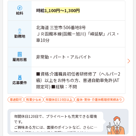
時給
1,100円～1,300円
給料
北海道 三笠市 506番地8号
ＪＲ函館本線(函館－旭川)「峰延駅」バス・
勤務地
車10分
非常勤・パート・アルバイト
雇用形態
■資格:介護職員初任者研修修了（ヘルパー2
級）以上をお持ちの方、普通自動車免許(AT
応募要件
限定可) ■経験：不問
車通勤可
残業少なめ
年間休日110日以上
産休･育休･介護休暇取得実績あり
年間休日120日で、プライベートも充実できる環境
です。
ご興味ある方には、面接のポイントなど、さらに詳
細をお話致しますのでお気軽にご相談ください。