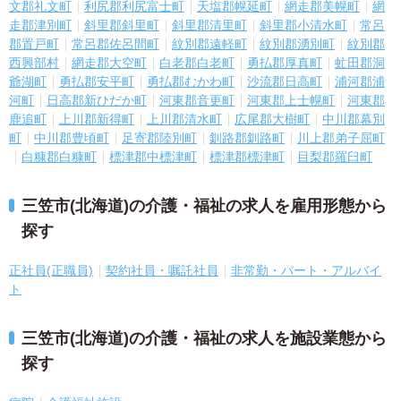
文郡礼文町
利尻郡利尻富士町
天塩郡幌延町
網走郡美幌町
網
走郡津別町
斜里郡斜里町
斜里郡清里町
斜里郡小清水町
常呂
郡置戸町
常呂郡佐呂間町
紋別郡遠軽町
紋別郡湧別町
紋別郡
西興部村
網走郡大空町
白老郡白老町
勇払郡厚真町
虻田郡洞
爺湖町
勇払郡安平町
勇払郡むかわ町
沙流郡日高町
浦河郡浦
河町
日高郡新ひだか町
河東郡音更町
河東郡上士幌町
河東郡
鹿追町
上川郡新得町
上川郡清水町
広尾郡大樹町
中川郡幕別
町
中川郡豊頃町
足寄郡陸別町
釧路郡釧路町
川上郡弟子屈町
白糠郡白糠町
標津郡中標津町
標津郡標津町
目梨郡羅臼町
三笠市(北海道)の介護・福祉の求人を雇用形態から
探す
正社員(正職員)
契約社員・嘱託社員
非常勤・パート・アルバイ
ト
三笠市(北海道)の介護・福祉の求人を施設業態から
探す