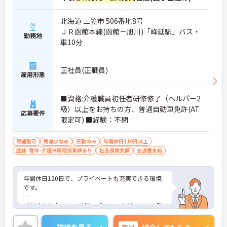
北海道 三笠市 506番地8号
ＪＲ函館本線(函館－旭川)「峰延駅」バス・
勤務地
車10分
正社員(正職員)
雇用形態
■資格:介護職員初任者研修修了（ヘルパー2
級）以上をお持ちの方、普通自動車免許(AT
応募要件
限定可) ■経験：不問
車通勤可
残業少なめ
日勤のみ
年間休日110日以上
産休･育休･介護休暇取得実績あり
社会保険完備
交通費支給
年間休日120日で、プライベートも充実できる環境
です。
ご興味ある方には、面接のポイントなど、さらに詳
細をお話致しますのでお気軽にご相談ください。