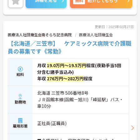
詳細を見る
無料
紹介してもらう
更新日：2025年02月27日
医療法人社団幾生会南そらち記念病院
医療法人社団幾生会
【北海道／三笠市】 ケアミックス病院で介護職
員の募集です《常勤》
月収
19.0万円～19.5万円
程度(夜勤手当5回
分含む諸手当込み)
給料
年収
276万円～282万円
程度
北海道 三笠市 506番地8号
ＪＲ函館本線(函館－旭川)「峰延駅」バス・
勤務地
車10分
正社員(正職員)
雇用形態