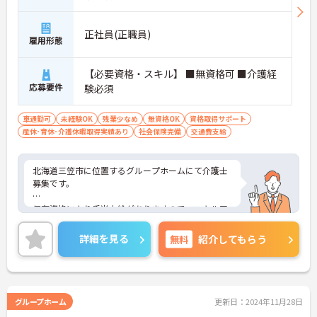
正社員(正職員)
雇用形態
【必要資格・スキル】 ■無資格可 ■介護経
応募要件
験必須
車通勤可
未経験OK
残業少なめ
無資格OK
資格取得サポート
産休･育休･介護休暇取得実績あり
社会保険完備
交通費支給
北海道三笠市に位置するグループホームにて介護士
募集です。
保有資格により手当支給がありますので、スキルア
ップのためのモチベーションに繋がります。
詳細を見る
無料
紹介してもらう
ご興味のある方には、面接対策ポイントなど、さら
に詳細をお話いたしますので、お気軽にご相談くだ
さい。
グループホーム
更新日：2024年11月28日