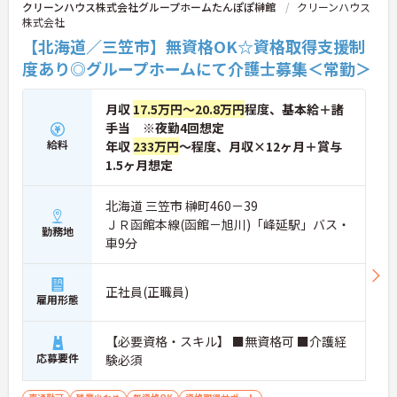
クリーンハウス株式会社グループホームたんぽぽ榊館
クリーンハウス
株式会社
【北海道／三笠市】無資格OK☆資格取得支援制
度あり◎グループホームにて介護士募集＜常勤＞
月収
17.5万円～20.8万円
程度、基本給＋諸
手当 ※夜勤4回想定
給料
年収
233万円
～程度、月収×12ヶ月＋賞与
1.5ヶ月想定
北海道 三笠市 榊町460－39
ＪＲ函館本線(函館－旭川)「峰延駅」バス・
勤務地
車9分
正社員(正職員)
雇用形態
【必要資格・スキル】 ■無資格可 ■介護経
応募要件
験必須