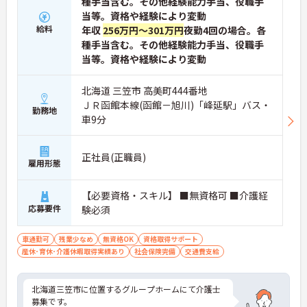
種手当含む。その他経験能力手当、役職手
当等。資格や経験により変動
給料
年収
256万円～301万円
夜勤4回の場合。各
種手当含む。その他経験能力手当、役職手
当等。資格や経験により変動
北海道 三笠市 高美町444番地
ＪＲ函館本線(函館－旭川)「峰延駅」バス・
勤務地
車9分
正社員(正職員)
雇用形態
【必要資格・スキル】 ■無資格可 ■介護経
応募要件
験必須
車通勤可
残業少なめ
無資格OK
資格取得サポート
産休･育休･介護休暇取得実績あり
社会保険完備
交通費支給
北海道三笠市に位置するグループホームにて介護士
募集です。