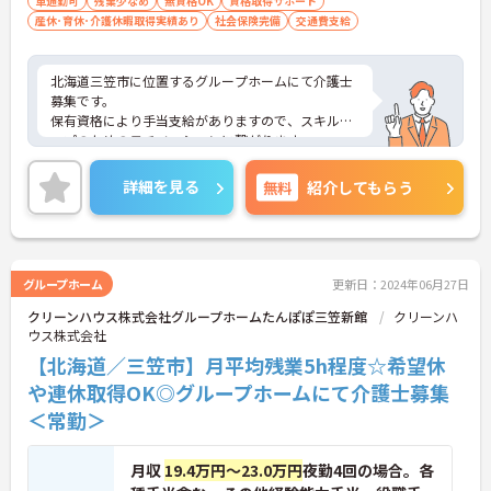
車通勤可
残業少なめ
無資格OK
資格取得サポート
産休･育休･介護休暇取得実績あり
社会保険完備
交通費支給
北海道三笠市に位置するグループホームにて介護士
募集です。
保有資格により手当支給がありますので、スキルア
ップのためのモチベーションに繋がります。
ご興味のある方には、面接対策ポイントなど、さら
に詳細をお話いたしますので、お気軽にご相談くだ
詳細を見る
無料
紹介してもらう
さい。
グループホーム
更新日：2024年06月27日
クリーンハウス株式会社グループホームたんぽぽ三笠新館
クリーンハ
ウス株式会社
【北海道／三笠市】月平均残業5h程度☆希望休
や連休取得OK◎グループホームにて介護士募集
＜常勤＞
月収
19.4万円～23.0万円
夜勤4回の場合。各