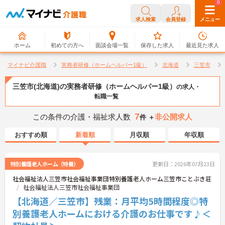
0
0
求人検索
会員登録
メニュー
ホーム
初めての方へ
面談会場一覧
保存した求人
最近見た求人
マイナビ介護職
実務者研修（ホームヘルパー1級）
北海道
三笠市
三笠市(北海道)の実務者研修（ホームヘルパー1級）
の求人・
転職一覧
7
この条件の介護・福祉求人数
非公開求人
件 ＋
おすすめ順
新着順
月収順
年収順
特別養護老人ホーム（特養）
更新日：2026年07月23日
社会福祉法人三笠市社会福祉事業団特別養護老人ホーム三笠市ことぶき荘
社会福祉法人三笠市社会福祉事業団
【北海道／三笠市】残業：月平均5時間程度◎特
別養護老人ホームにおける介護のお仕事です♪＜