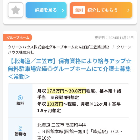
詳細を見る
無料
紹介してもらう
グループホーム
更新日：2024年11月28日
クリーンハウス株式会社グループホームたんぽぽ三笠第1第2
クリーン
ハウス株式会社
【北海道／三笠市】保有資格により給与アップ☆
無料駐車場完備◎グループホームにて介護士募集
＜常勤＞
月収
17.5万円～20.8万円
程度、基本給＋諸
手当 ※夜勤4回想定
給料
年収
233万円
～程度、月収×12ヶ月＋賞与
1.5ヶ月想定
北海道 三笠市 高美町444
ＪＲ函館本線(函館－旭川)「峰延駅」バス・
勤務地
車10分