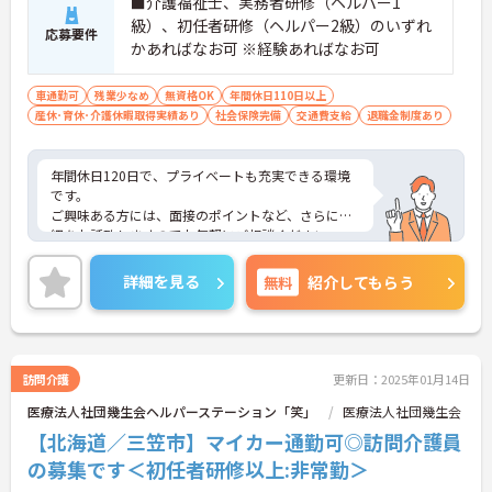
■介護福祉士、実務者研修（ヘルパー1
級）、初任者研修（ヘルパー2級）のいずれ
応募要件
かあればなお可 ※経験あればなお可
車通勤可
残業少なめ
無資格OK
年間休日110日以上
産休･育休･介護休暇取得実績あり
社会保険完備
交通費支給
退職金制度あり
年間休日120日で、プライベートも充実できる環境
です。
ご興味ある方には、面接のポイントなど、さらに詳
細をお話致しますのでお気軽にご相談ください。
詳細を見る
無料
紹介してもらう
訪問介護
更新日：2025年01月14日
医療法人社団幾生会ヘルパーステーション「笑」
医療法人社団幾生会
【北海道／三笠市】マイカー通勤可◎訪問介護員
の募集です＜初任者研修以上:非常勤＞