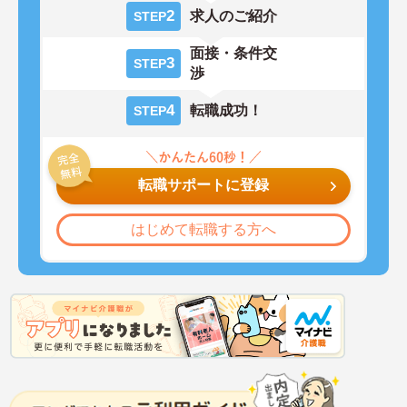
2
求人のご紹介
STEP
面接・条件交
3
STEP
渉
4
転職成功！
STEP
転職サポートに登録
はじめて転職する方へ