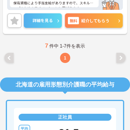
保有資格により手当支給がありますので、スキルア
ップのためのモチベーションに繋がります。
ご興味のある方には、面接対策ポイントなど、さら
に詳細をお話いたしますので、お気軽にご相談くだ
詳細を見る
無料
紹介してもらう
さい。
7
件中 1-7件を表示
1
北海道の雇用形態別介護職の平均給与
正社員