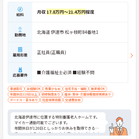
月収
17.8万円～21.4万円
程度
給料
北海道 伊達市 松ヶ枝町84番地1
勤務地
正社員(正職員)
雇用形態
■介護福祉士必須 ■経験不問
応募要件
車通勤可
未経験OK
残業少なめ
住宅手当・補助
無資格OK
年間休日110日以上
研修制度あり
産休･育休･介護休暇取得実績あり
ボーナス・賞与あり
社会保険完備
交通費支給
北海道伊達市に位置する特別養護老人ホームです。
マイカー通勤可能でございます。
年間休日が120日としっかりお休みを取得できるの
で、ワークライフバランスを大切にしたい方におす