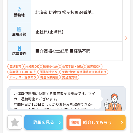
北海道 伊達市 松ヶ枝町84番地1
勤務地
正社員(正職員)
雇用形態
■介護福祉士必須 ■経験不問
応募要件
車通勤可
未経験OK
残業少なめ
住宅手当・補助
無資格OK
年間休日110日以上
研修制度あり
産休･育休･介護休暇取得実績あり
ボーナス・賞与あり
社会保険完備
交通費支給
北海道伊達市に位置する障害者支援施設です。マイ
カー通勤可能でございます。
年間休日が120日としっかりお休みを取得できるの
で、ワークライフバランスを大切にしたい方におす
すめです。
昇給や賞与制度があり頑張りが評価されてしっかり
詳細を見る
無料
紹介してもらう
と職員に還元されます。
ご興味のある方には、面接対策ポイントなど、さら