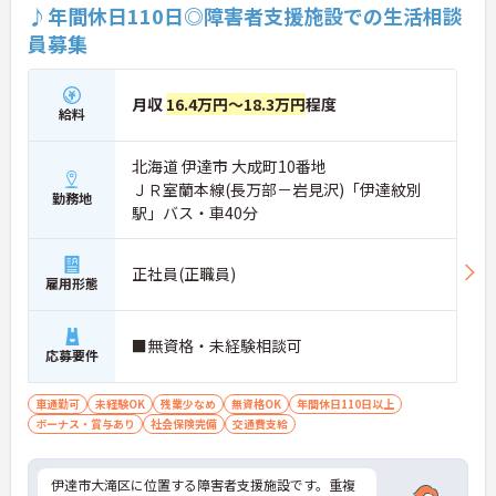
♪年間休日110日◎障害者支援施設での生活相談
員募集
月収
16.4万円～18.3万円
程度
給料
北海道 伊達市 大成町10番地
ＪＲ室蘭本線(長万部－岩見沢)「伊達紋別
勤務地
駅」バス・車40分
正社員(正職員)
雇用形態
■無資格・未経験相談可
応募要件
車通勤可
未経験OK
残業少なめ
無資格OK
年間休日110日以上
ボーナス・賞与あり
社会保険完備
交通費支給
伊達市大滝区に位置する障害者支援施設です。重複