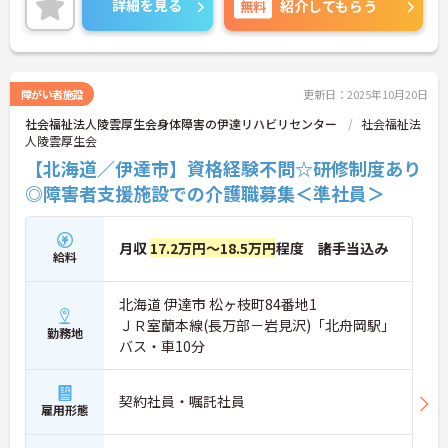
詳細を見る
無料
紹介してもらう
障がい者施設
更新日：2025年10月20日
社会福祉法人陵雲厚生会身体障害の伊達リハビリセンター
社会福祉法
人陵雲厚生会
【北海道／伊達市】資格経験不問☆研修制度あり
◎障害者支援施設での介護職募集＜準社員＞
月収
17.2万円～18.5万円
程度 諸手当込み
給料
北海道 伊達市 松ヶ枝町84番地1
ＪＲ室蘭本線(長万部－岩見沢)「北舟岡駅」
勤務地
バス・車10分
契約社員・嘱託社員
雇用形態