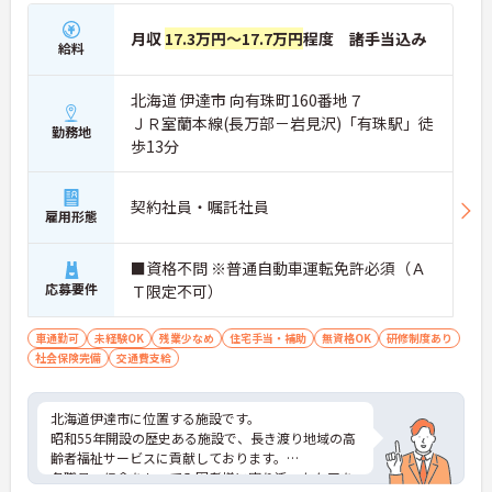
月収
17.3万円～17.7万円
程度 諸手当込み
給料
北海道 伊達市 向有珠町160番地７
ＪＲ室蘭本線(長万部－岩見沢)「有珠駅」徒
勤務地
歩13分
契約社員・嘱託社員
雇用形態
■資格不問 ※普通自動車運転免許必須（Ａ
応募要件
Ｔ限定不可）
車通勤可
未経験OK
残業少なめ
住宅手当・補助
無資格OK
研修制度あり
社会保険完備
交通費支給
北海道伊達市に位置する施設です。
昭和55年開設の歴史ある施設で、長き渡り地域の高
齢者福祉サービスに貢献しております。
各職員、信念をもって入園者様に寄り添ったケアを