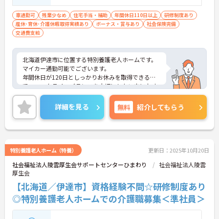
車通勤可
残業少なめ
住宅手当・補助
年間休日110日以上
研修制度あり
産休･育休･介護休暇取得実績あり
ボーナス・賞与あり
社会保険完備
交通費支給
北海道伊達市に位置する特別養護老人ホームです。
マイカー通勤可能でございます。
年間休日が120日としっかりお休みを取得できるの
で、ワークライフバランスを大切にしたい方におす
すめです。
昇給や賞与制度があり頑張りが評価されてしっかり
詳細を見る
無料
紹介してもらう
と職員に還元されます。
ご興味のある方には、面接対策ポイントなど、さら
に詳細をお話しいたしますのでお気軽にご相談くだ
さい！
特別養護老人ホーム（特養）
更新日：2025年10月20日
社会福祉法人陵雲厚生会サポートセンターひまわり
社会福祉法人陵雲
厚生会
【北海道／伊達市】資格経験不問☆研修制度あり
◎特別養護老人ホームでの介護職募集＜準社員＞