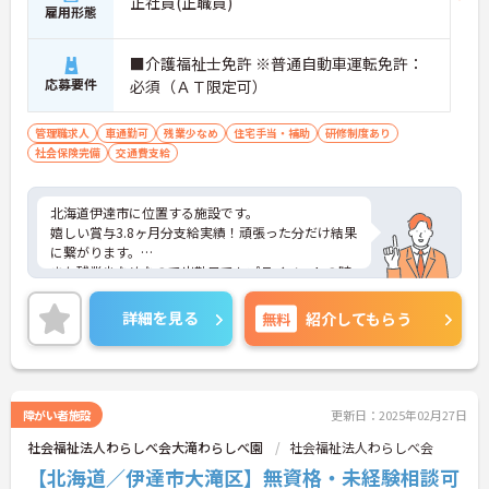
正社員(正職員)
雇用形態
■介護福祉士免許 ※普通自動車運転免許：
応募要件
必須（ＡＴ限定可）
管理職求人
車通勤可
残業少なめ
住宅手当・補助
研修制度あり
社会保険完備
交通費支給
北海道伊達市に位置する施設です。
嬉しい賞与3.8ヶ月分支給実績！頑張った分だけ結果
に繋がります。
また残業少なめなので出勤日でもプライベートの時
間を確保して頂けますよ◎
幹部候補として、即戦力としてご活躍いただける環
詳細を見る
無料
紹介してもらう
境です★
ご興味ある方には、面接対策ポイントなど、さらに
詳細をお話しいたしますのでお気軽にご相談くださ
い！
障がい者施設
更新日：2025年02月27日
社会福祉法人わらしべ会大滝わらしべ園
社会福祉法人わらしべ会
【北海道／伊達市大滝区】無資格・未経験相談可