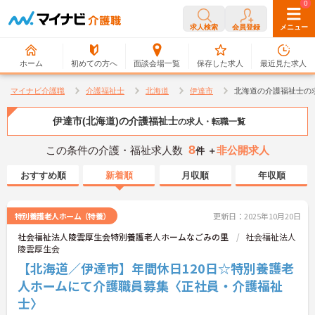
0
0
求人検索
会員登録
メニュー
ホーム
初めての方へ
面談会場一覧
保存した求人
最近見た求人
マイナビ介護職
介護福祉士
北海道
伊達市
北海道の介護福祉士の
伊達市(北海道)の介護福祉士
の求人・転職一覧
8
この条件の介護・福祉求人数
非公開求人
件 ＋
おすすめ順
新着順
月収順
年収順
特別養護老人ホーム（特養）
更新日：2025年10月20日
社会福祉法人陵雲厚生会特別養護老人ホームなごみの里
社会福祉法人
陵雲厚生会
【北海道／伊達市】年間休日120日☆特別養護老
人ホームにて介護職員募集〈正社員・介護福祉
士〉