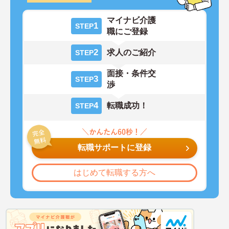
マイナビ介護
1
STEP
職にご登録
2
求人のご紹介
STEP
面接・条件交
3
STEP
渉
4
転職成功！
STEP
転職サポートに登録
はじめて転職する方へ