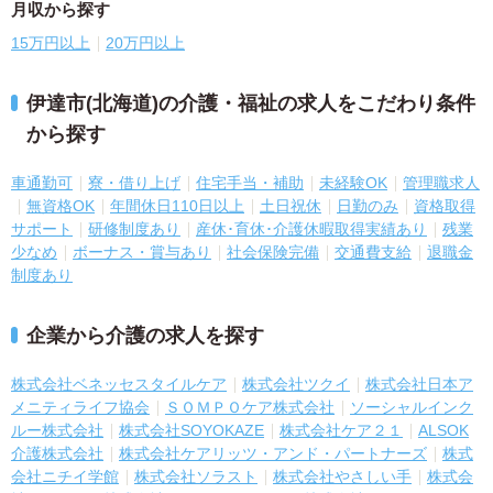
月収から探す
15万円以上
20万円以上
伊達市(北海道)の介護・福祉の求人をこだわり条件
から探す
車通勤可
寮・借り上げ
住宅手当・補助
未経験OK
管理職求人
無資格OK
年間休日110日以上
土日祝休
日勤のみ
資格取得
サポート
研修制度あり
産休･育休･介護休暇取得実績あり
残業
少なめ
ボーナス・賞与あり
社会保険完備
交通費支給
退職金
制度あり
企業から介護の求人を探す
株式会社ベネッセスタイルケア
株式会社ツクイ
株式会社日本ア
メニティライフ協会
ＳＯＭＰＯケア株式会社
ソーシャルインク
ルー株式会社
株式会社SOYOKAZE
株式会社ケア２１
ALSOK
介護株式会社
株式会社ケアリッツ・アンド・パートナーズ
株式
会社ニチイ学館
株式会社ソラスト
株式会社やさしい手
株式会