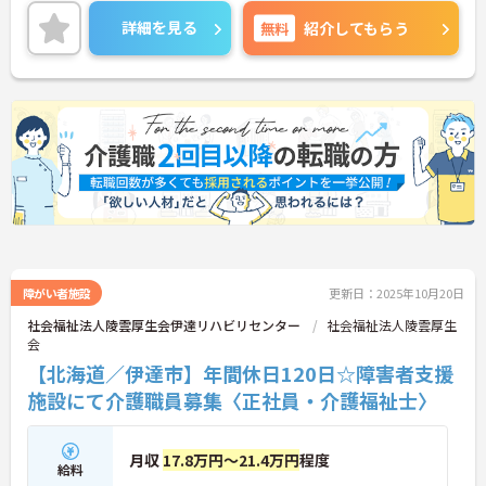
すめです。
昇給や賞与制度があり頑張りが評価されてしっかり
詳細を見る
無料
紹介してもらう
と職員に還元されます。
ご興味のある方には、面接対策ポイントなど、さら
に詳細をお話しいたしますのでお気軽にご相談くだ
さい！
障がい者施設
更新日：2025年10月20日
社会福祉法人陵雲厚生会伊達リハビリセンター
社会福祉法人陵雲厚生
会
【北海道／伊達市】年間休日120日☆障害者支援
施設にて介護職員募集〈正社員・介護福祉士〉
月収
17.8万円～21.4万円
程度
給料