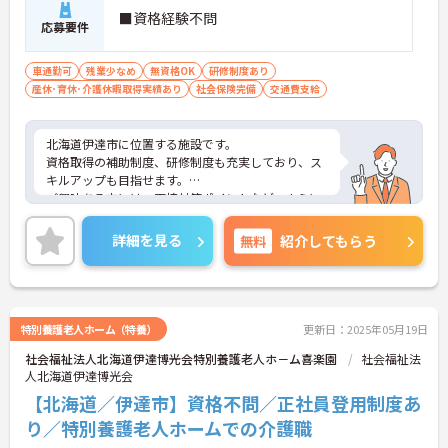
■資格経験不問
応募要件
車通勤可
残業少なめ
無資格OK
研修制度あり
産休･育休･介護休暇取得実績あり
社会保険完備
交通費支給
北海道伊達市に位置する施設です。
資格取得の補助制度、研修制度も充実しており、ス
キルアップも目指せます。
ご興味ある方には、面接対策ポイントなど、さらに
詳細をお話しいたしますのでお気軽にご相談くださ
い！
詳細を見る
無料
紹介してもらう
特別養護老人ホーム（特養）
更新日：2025年05月19日
社会福祉法人北海道伊達博光会特別養護老人ホ－ム喜楽園
社会福祉法
人北海道伊達博光会
【北海道／伊達市】資格不問／正社員登用制度あ
り／特別養護老人ホームでの介護職