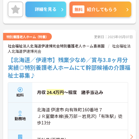
心がけています。
ご興味ある方には、面接対策ポイントなど、さらに
詳細を見る
無料
紹介してもらう
詳細をお話しいたしますのでお気軽にご相談くださ
い！
特別養護老人ホーム（特養）
更新日：2025年05月07日
社会福祉法人北海道伊達博光会特別養護老人ホ－ム喜楽園
社会福祉法
人北海道伊達博光会
【北海道／伊達市】残業少なめ／賞与3.8ヶ月分
実績◎特別養護老人ホームにて幹部候補の介護福
祉士募集♪
月収
24.4万円
～程度 諸手当込み
給料
北海道 伊達市 向有珠町160番地７
ＪＲ室蘭本線(長万部－岩見沢)「有珠駅」徒
勤務地
歩13分