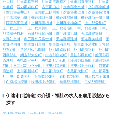
セコ町
虻田郡真狩村
虻田郡留寿都村
虻田郡喜茂別町
虻田郡
京極町
岩内郡岩内町
古宇郡泊村
余市郡余市町
空知郡南幌町
空知郡奈井江町
空知郡上砂川町
夕張郡由仁町
夕張郡長沼町
夕張郡栗山町
樺戸郡月形町
樺戸郡浦臼町
樺戸郡新十津川町
雨竜郡雨竜町
上川郡鷹栖町
上川郡東神楽町
上川郡愛別町
上川郡上川町
上川郡東川町
上川郡美瑛町
中川郡美深町
中川
郡音威子府村
雨竜郡幌加内町
増毛郡増毛町
天塩郡豊富町
礼
文郡礼文町
利尻郡利尻富士町
天塩郡幌延町
網走郡美幌町
網
走郡津別町
斜里郡斜里町
斜里郡清里町
斜里郡小清水町
常呂
郡置戸町
常呂郡佐呂間町
紋別郡遠軽町
紋別郡湧別町
紋別郡
西興部村
網走郡大空町
白老郡白老町
勇払郡厚真町
虻田郡洞
爺湖町
勇払郡安平町
勇払郡むかわ町
沙流郡日高町
浦河郡浦
河町
日高郡新ひだか町
河東郡音更町
河東郡上士幌町
河東郡
鹿追町
上川郡新得町
上川郡清水町
広尾郡大樹町
中川郡幕別
町
中川郡豊頃町
足寄郡陸別町
釧路郡釧路町
川上郡弟子屈町
白糠郡白糠町
標津郡中標津町
標津郡標津町
目梨郡羅臼町
伊達市(北海道)の介護・福祉の求人を雇用形態から
探す