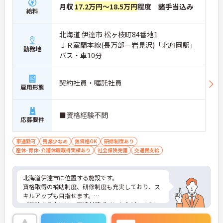
月収
17.2万円～18.5万円
程度 諸手当込み
給料
北海道 伊達市 松ヶ枝町84番地1
ＪＲ室蘭本線(長万部－岩見沢)「北舟岡駅」
勤務地
バス・車10分
契約社員・嘱託社員
雇用形態
■資格経験不問
応募要件
車通勤可
残業少なめ
無資格OK
研修制度あり
産休･育休･介護休暇取得実績あり
社会保険完備
交通費支給
北海道伊達市に位置する施設です。
資格取得の補助制度、研修制度も充実しており、ス
キルアップも目指せます。
ご興味ある方には、面接対策ポイントなど、さらに
詳細をお話しいたしますのでお気軽にご相談くださ
い！