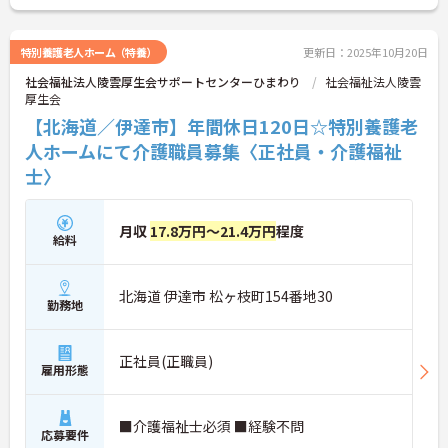
に詳細をお話しいたしますのでお気軽にご相談くだ
さい！
特別養護老人ホーム（特養）
更新日：2025年10月20日
社会福祉法人陵雲厚生会サポートセンターひまわり
社会福祉法人陵雲
厚生会
【北海道／伊達市】年間休日120日☆特別養護老
人ホームにて介護職員募集〈正社員・介護福祉
士〉
月収
17.8万円～21.4万円
程度
給料
北海道 伊達市 松ヶ枝町154番地30
勤務地
正社員(正職員)
雇用形態
■介護福祉士必須 ■経験不問
応募要件