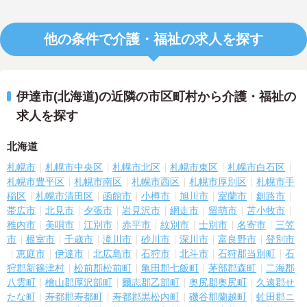
他の条件で介護・福祉の求人を探す
伊達市(北海道)の近隣の市区町村から介護・福祉の
求人を探す
北海道
札幌市
札幌市中央区
札幌市北区
札幌市東区
札幌市白石区
札幌市豊平区
札幌市南区
札幌市西区
札幌市厚別区
札幌市手
稲区
札幌市清田区
函館市
小樽市
旭川市
室蘭市
釧路市
帯広市
北見市
夕張市
岩見沢市
網走市
留萌市
苫小牧市
稚内市
美唄市
江別市
赤平市
紋別市
士別市
名寄市
三笠
市
根室市
千歳市
滝川市
砂川市
深川市
富良野市
登別市
恵庭市
伊達市
北広島市
石狩市
北斗市
石狩郡当別町
石
狩郡新篠津村
松前郡松前町
亀田郡七飯町
茅部郡森町
二海郡
八雲町
檜山郡厚沢部町
爾志郡乙部町
奥尻郡奥尻町
久遠郡せ
たな町
寿都郡寿都町
寿都郡黒松内町
磯谷郡蘭越町
虻田郡ニ