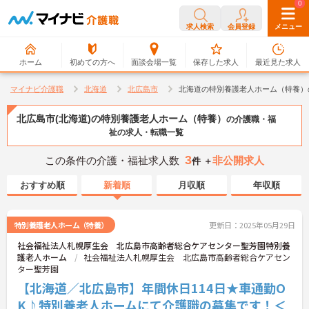
0
0
求人検索
会員登録
メニュー
ホーム
初めての方へ
面談会場一覧
保存した求人
最近見た求人
マイナビ介護職
北海道
北広島市
北海道の特別養護老人ホーム（特養）
北広島市(北海道)の特別養護老人ホーム（特養）
の介護職・福
祉の求人・転職一覧
3
この条件の介護・福祉求人数
非公開求人
件 ＋
おすすめ順
新着順
月収順
年収順
特別養護老人ホーム（特養）
更新日：2025年05月29日
社会福祉法人札幌厚生会 北広島市高齢者総合ケアセンター聖芳園特別養
護老人ホーム
社会福祉法人札幌厚生会 北広島市高齢者総合ケアセン
ター聖芳園
【北海道／北広島市】年間休日114日★車通勤O
K♪特別養老人ホームにて介護職の募集です！＜