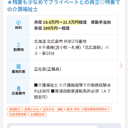
★残業も少なめでプライベートとの両立◎特養で
の介護福祉士
月収
18.0万円～21.5万円
程度 夜勤手当別
給料
年収
289万円
～程度
北海道 北広島市 共栄276番地
ＪＲ千歳線(苫小牧－札幌)「北広島駅」バ
勤務地
ス・車10分
正社員(正職員)
雇用形態
■介護福祉士 ※介護施設等での勤務経験あ
れば尚可 ■普通自動車運転免許必須（ＡＴ
応募要件
限定可）
車通勤可
残業少なめ
住宅手当・補助
産休･育休･介護休暇取得実績あり
社会保険完備
交通費支給