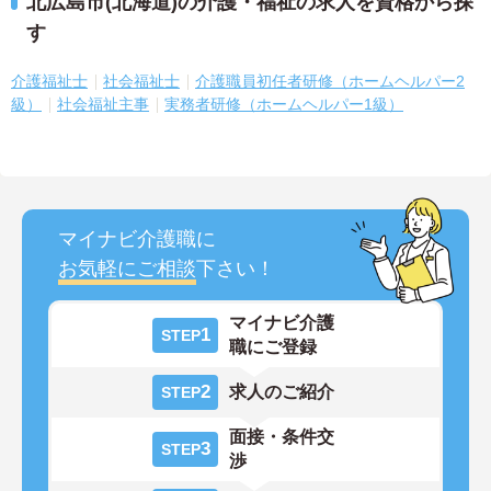
北広島市(北海道)の介護・福祉の求人を資格から探
す
介護福祉士
社会福祉士
介護職員初任者研修（ホームヘルパー2
級）
社会福祉主事
実務者研修（ホームヘルパー1級）
マイナビ介護職に
お気軽にご相談
下さい！
マイナビ介護
1
STEP
職にご登録
2
求人のご紹介
STEP
面接・条件交
3
STEP
渉