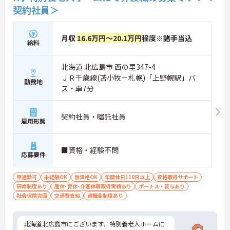
契約社員＞
月収
16.6万円～20.1万円
程度※諸手当込
給料
北海道 北広島市 西の里347-4
ＪＲ千歳線(苫小牧－札幌)「上野幌駅」バ
勤務地
ス・車7分
契約社員・嘱託社員
雇用形態
■資格・経験不問
応募要件
車通勤可
未経験OK
無資格OK
年間休日110日以上
資格取得サポート
研修制度あり
産休･育休･介護休暇取得実績あり
ボーナス・賞与あり
社会保険完備
交通費支給
退職金制度あり
北海道北広島市にございます、特別養老人ホームに