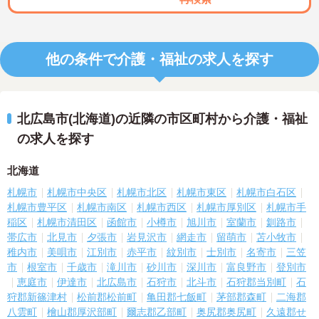
他の条件で介護・福祉の求人を探す
北広島市(北海道)の近隣の市区町村から介護・福祉
の求人を探す
北海道
札幌市
札幌市中央区
札幌市北区
札幌市東区
札幌市白石区
札幌市豊平区
札幌市南区
札幌市西区
札幌市厚別区
札幌市手
稲区
札幌市清田区
函館市
小樽市
旭川市
室蘭市
釧路市
帯広市
北見市
夕張市
岩見沢市
網走市
留萌市
苫小牧市
稚内市
美唄市
江別市
赤平市
紋別市
士別市
名寄市
三笠
市
根室市
千歳市
滝川市
砂川市
深川市
富良野市
登別市
恵庭市
伊達市
北広島市
石狩市
北斗市
石狩郡当別町
石
狩郡新篠津村
松前郡松前町
亀田郡七飯町
茅部郡森町
二海郡
八雲町
檜山郡厚沢部町
爾志郡乙部町
奥尻郡奥尻町
久遠郡せ