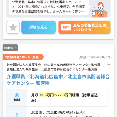
北海道北広島市に位置する特別養護老人ホームで
す。2014年に開設されたきれいな施設で、全室個室
の快適な居住空間を提供し、お一人お一人に寄り添
ったケアを行っています。賞与は年3回、 4.30ヶ月
の支給実積もあり、頑張りがしっかりとお給与に反
最新の募集状況を問
映されることも魅力です。ご興味のある方には、面
詳細を見る
無料
い合わせる
接対策ポイントなど、さらに詳細をお話しいたしま
すのでお気軽にご相談ください！
募集停止
特別養護老人ホーム（特養）
更新日：2026年04月07日
社会福祉法人札幌厚生会 北広島市高齢者総合ケアセンター聖芳園
社
会福祉法人札幌厚生会 北広島市高齢者総合ケアセンター聖芳園
介護職員／北海道北広島市／北広島市高齢者総合
ケアセンター 聖芳園
月収
15.6万円～22.3万円
程度（諸手当込
給料
み）
北海道 北広島市 西の里347番地4