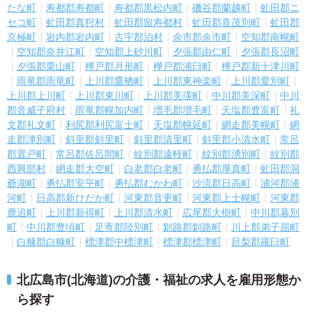
たな町
寿都郡寿都町
寿都郡黒松内町
磯谷郡蘭越町
虻田郡ニ
セコ町
虻田郡真狩村
虻田郡留寿都村
虻田郡喜茂別町
虻田郡
京極町
岩内郡岩内町
古宇郡泊村
余市郡余市町
空知郡南幌町
空知郡奈井江町
空知郡上砂川町
夕張郡由仁町
夕張郡長沼町
夕張郡栗山町
樺戸郡月形町
樺戸郡浦臼町
樺戸郡新十津川町
雨竜郡雨竜町
上川郡鷹栖町
上川郡東神楽町
上川郡愛別町
上川郡上川町
上川郡東川町
上川郡美瑛町
中川郡美深町
中川
郡音威子府村
雨竜郡幌加内町
増毛郡増毛町
天塩郡豊富町
礼
文郡礼文町
利尻郡利尻富士町
天塩郡幌延町
網走郡美幌町
網
走郡津別町
斜里郡斜里町
斜里郡清里町
斜里郡小清水町
常呂
郡置戸町
常呂郡佐呂間町
紋別郡遠軽町
紋別郡湧別町
紋別郡
西興部村
網走郡大空町
白老郡白老町
勇払郡厚真町
虻田郡洞
爺湖町
勇払郡安平町
勇払郡むかわ町
沙流郡日高町
浦河郡浦
河町
日高郡新ひだか町
河東郡音更町
河東郡上士幌町
河東郡
鹿追町
上川郡新得町
上川郡清水町
広尾郡大樹町
中川郡幕別
町
中川郡豊頃町
足寄郡陸別町
釧路郡釧路町
川上郡弟子屈町
白糠郡白糠町
標津郡中標津町
標津郡標津町
目梨郡羅臼町
北広島市(北海道)の介護・福祉の求人を雇用形態か
ら探す