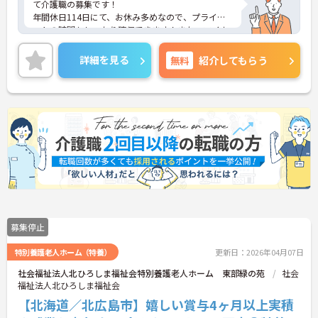
て介護職の募集です！
年間休日114日にて、お休み多めなので、プライベ
ートの時間もしっかり確保できます！また、マイカ
ー通勤OKなので、通勤も楽々です◎
ご興味のある方は、マイナビ介護職までお問い合わ
詳細を見る
無料
紹介してもらう
せください。
募集停止
特別養護老人ホーム（特養）
更新日：2026年04月07日
社会福祉法人北ひろしま福祉会特別養護老人ホーム 東部緑の苑
社会
福祉法人北ひろしま福祉会
【北海道／北広島市】嬉しい賞与4ヶ月以上実積