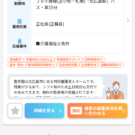
ＪＲ千歳線(苫小牧－札幌)「北広島駅」バ
勤務地
ス・車15分
正社員(正職員)
雇用形態
■介護福祉士免許
応募要件
車通勤可
年間休日110日以上
資格取得サポート
研修制度あり
産休･育休･介護休暇取得実績あり
社会保険完備
交通費支給
退職金制度あり
聖芳園は北広島市にある特別養護老人ホームです。
残業が少なめで、シフト制のため土日祝日も交代で
お休みできます。無料の駐車場が完備されてますの
で、マイカー通勤希望の方にも嬉しい環境です。ブ
ランクある方も安心して働ける職場ですので、興味
最新の募集状況を問
がある方には面接ポイントなどさらに詳細をお話い
詳細を見る
無料
い合わせる
たしますので、お気軽にご相談ください。