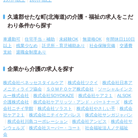
15万円以上
20万円以上
久遠郡せたな町(北海道)の介護・福祉の求人をこだ
わり条件から探す
車通勤可
住宅手当・補助
未経験OK
無資格OK
年間休日110日
以上
残業少なめ
託児所・育児補助あり
社会保険完備
交通費
支給
退職金制度あり
企業から介護の求人を探す
株式会社ベネッセスタイルケア
株式会社ツクイ
株式会社日本ア
メニティライフ協会
ＳＯＭＰＯケア株式会社
ソーシャルインク
ルー株式会社
株式会社SOYOKAZE
株式会社ケア２１
ALSOK
介護株式会社
株式会社ケアリッツ・アンド・パートナーズ
株式
会社ニチイ学館
株式会社ソラスト
株式会社やさしい手
株式会
社ケア２１
株式会社ニチイケアパレス
株式会社サンガジャパン
株式会社川島コーポレーション
株式会社アンビス
株式会社サ
ンウェルズ
株式会社スーパー・コート
社会福祉法人ノテ福祉
会