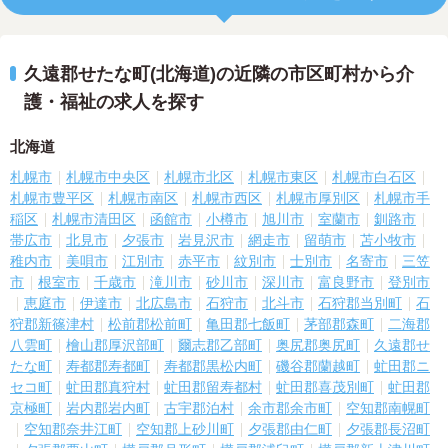
久遠郡せたな町(北海道)の近隣の市区町村から介
護・福祉の求人を探す
北海道
札幌市
札幌市中央区
札幌市北区
札幌市東区
札幌市白石区
札幌市豊平区
札幌市南区
札幌市西区
札幌市厚別区
札幌市手
稲区
札幌市清田区
函館市
小樽市
旭川市
室蘭市
釧路市
帯広市
北見市
夕張市
岩見沢市
網走市
留萌市
苫小牧市
稚内市
美唄市
江別市
赤平市
紋別市
士別市
名寄市
三笠
市
根室市
千歳市
滝川市
砂川市
深川市
富良野市
登別市
恵庭市
伊達市
北広島市
石狩市
北斗市
石狩郡当別町
石
狩郡新篠津村
松前郡松前町
亀田郡七飯町
茅部郡森町
二海郡
八雲町
檜山郡厚沢部町
爾志郡乙部町
奥尻郡奥尻町
久遠郡せ
たな町
寿都郡寿都町
寿都郡黒松内町
磯谷郡蘭越町
虻田郡ニ
セコ町
虻田郡真狩村
虻田郡留寿都村
虻田郡喜茂別町
虻田郡
京極町
岩内郡岩内町
古宇郡泊村
余市郡余市町
空知郡南幌町
空知郡奈井江町
空知郡上砂川町
夕張郡由仁町
夕張郡長沼町