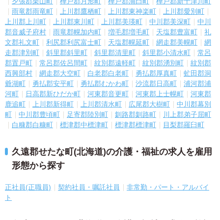
夕張郡栗山町
樺戸郡月形町
樺戸郡浦臼町
樺戸郡新十津川町
雨竜郡雨竜町
上川郡鷹栖町
上川郡東神楽町
上川郡愛別町
上川郡上川町
上川郡東川町
上川郡美瑛町
中川郡美深町
中川
郡音威子府村
雨竜郡幌加内町
増毛郡増毛町
天塩郡豊富町
礼
文郡礼文町
利尻郡利尻富士町
天塩郡幌延町
網走郡美幌町
網
走郡津別町
斜里郡斜里町
斜里郡清里町
斜里郡小清水町
常呂
郡置戸町
常呂郡佐呂間町
紋別郡遠軽町
紋別郡湧別町
紋別郡
西興部村
網走郡大空町
白老郡白老町
勇払郡厚真町
虻田郡洞
爺湖町
勇払郡安平町
勇払郡むかわ町
沙流郡日高町
浦河郡浦
河町
日高郡新ひだか町
河東郡音更町
河東郡上士幌町
河東郡
鹿追町
上川郡新得町
上川郡清水町
広尾郡大樹町
中川郡幕別
町
中川郡豊頃町
足寄郡陸別町
釧路郡釧路町
川上郡弟子屈町
白糠郡白糠町
標津郡中標津町
標津郡標津町
目梨郡羅臼町
久遠郡せたな町(北海道)の介護・福祉の求人を雇用
形態から探す
正社員(正職員)
契約社員・嘱託社員
非常勤・パート・アルバイ
ト