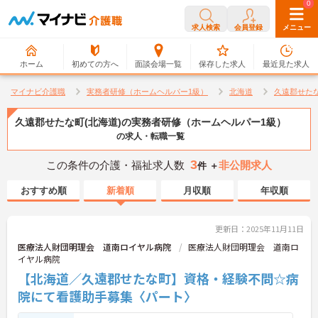
0
0
求人検索
会員登録
メニュー
ホーム
初めての方へ
面談会場一覧
保存した求人
最近見た求人
マイナビ介護職
実務者研修（ホームヘルパー1級）
北海道
久遠郡せた
久遠郡せたな町(北海道)の実務者研修（ホームヘルパー1級）
の求人・転職一覧
3
この条件の介護・福祉求人数
非公開求人
件 ＋
おすすめ順
新着順
月収順
年収順
更新日：2025年11月11日
医療法人財団明理会 道南ロイヤル病院
医療法人財団明理会 道南ロ
イヤル病院
【北海道／久遠郡せたな町】資格・経験不問☆病
院にて看護助手募集〈パート〉