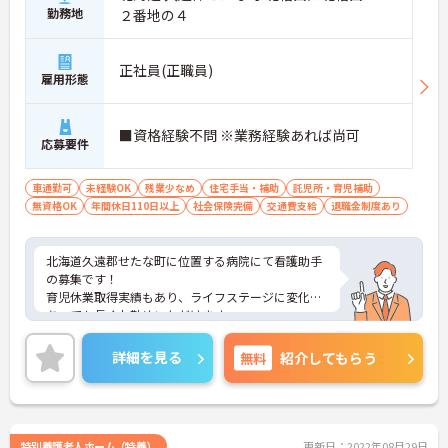
勤務地
２番地の４
正社員(正職員)
雇用形態
■資格経験不問 ※業務経験あれば尚可
応募要件
車通勤可
未経験OK
残業少なめ
住宅手当・補助
託児所・育児補助
無資格OK
年間休日110日以上
社会保険完備
交通費支給
退職金制度あり
北海道久遠郡せたな町に位置する病院にて看護助手
の募集です！
育児休業取得実績もあり、ライフステージに変化が
あっても長くお勤めいただけます。
ご興味ある方には、面接対策ポイントなど、さらに
詳細をお話しいたしますのでお気軽にご相談くださ
詳細を見る
無料
紹介してもらう
い！
特別養護老人ホーム（特養）
更新日：2022年08月29日