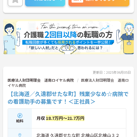
さい！
更新日：2025年06月05日
医療法人財団明理会 道南ロイヤル病院
医療法人財団明理会 道南ロ
イヤル病院
【北海道／久遠郡せたな町】残業少なめ☆病院で
の看護助手の募集です！＜正社員＞
月収
18.7万円～21.7万円
給料
北海道 久遠郡せたな町 北檜山区北檜山３２