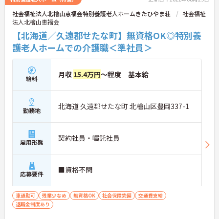
社会福祉法人北檜山恵福会特別養護老人ホームきたひやま荘
社会福祉
法人北檜山恵福会
【北海道／久遠郡せたな町】無資格OK◎特別養
護老人ホームでの介護職＜準社員＞
月収
15.4万円
～程度 基本給
給料
北海道 久遠郡せたな町 北檜山区豊岡337-1
勤務地
契約社員・嘱託社員
雇用形態
■資格不問
応募要件
車通勤可
残業少なめ
無資格OK
社会保険完備
交通費支給
退職金制度あり