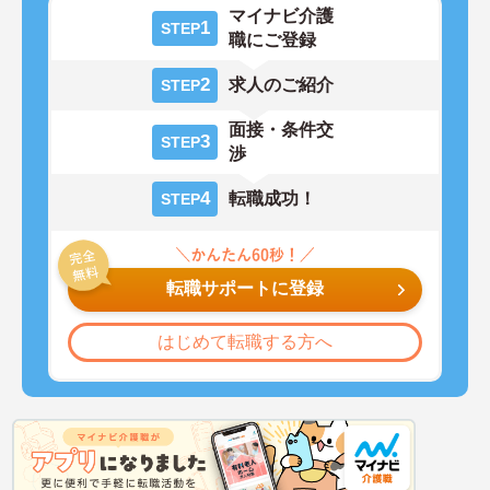
マイナビ介護
1
STEP
職にご登録
2
求人のご紹介
STEP
面接・条件交
3
STEP
渉
4
転職成功！
STEP
転職サポートに登録
はじめて転職する方へ