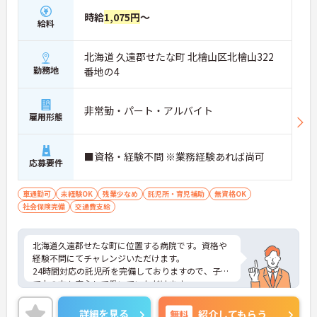
時給
1,075円
～
給料
北海道 久遠郡せたな町 北檜山区北檜山322
勤務地
番地の4
非常勤・パート・アルバイト
雇用形態
■資格・経験不問 ※業務経験あれば尚可
応募要件
車通勤可
未経験OK
残業少なめ
託児所・育児補助
無資格OK
社会保険完備
交通費支給
北海道久遠郡せたな町に位置する病院です。資格や
経験不問にてチャレンジいただけます。
24時間対応の託児所を完備しておりますので、子育
て中の方も安心して働いていただけます。
ご興味のある方には、面接対策ポイントなど、さら
に詳細をお話しいたしますのでお気軽にご相談くだ
詳細を見る
無料
紹介してもらう