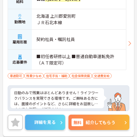
給料
北海道 上川郡愛別町
勤務地
ＪＲ石北本線
契約社員・嘱託社員
雇用形態
■初任者研修以上 ■普通自動車運転免許
応募要件
（ＡＴ限定可）
車通勤可
残業少なめ
住宅手当・補助
社会保険完備
交通費支給
日勤のみで残業はほとんどありません！ライフワー
クバランスを実現できる環境です。ご興味ある方に
は、面接のポイントなど、さらに詳細をお話致しま
すのでお気軽にご相談ください。
詳細を見る
無料
紹介してもらう