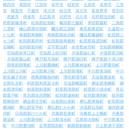
稚内市
美唄市
江別市
赤平市
紋別市
士別市
名寄市
三笠
市
根室市
千歳市
滝川市
砂川市
深川市
富良野市
登別市
恵庭市
伊達市
北広島市
石狩市
北斗市
石狩郡当別町
石
狩郡新篠津村
松前郡松前町
亀田郡七飯町
茅部郡森町
二海郡
八雲町
檜山郡厚沢部町
爾志郡乙部町
奥尻郡奥尻町
久遠郡せ
たな町
寿都郡寿都町
寿都郡黒松内町
磯谷郡蘭越町
虻田郡ニ
セコ町
虻田郡真狩村
虻田郡留寿都村
虻田郡喜茂別町
虻田郡
京極町
岩内郡岩内町
古宇郡泊村
余市郡余市町
空知郡南幌町
空知郡奈井江町
空知郡上砂川町
夕張郡由仁町
夕張郡長沼町
夕張郡栗山町
樺戸郡月形町
樺戸郡浦臼町
樺戸郡新十津川町
雨竜郡雨竜町
上川郡鷹栖町
上川郡東神楽町
上川郡愛別町
上川郡上川町
上川郡東川町
上川郡美瑛町
中川郡美深町
中川
郡音威子府村
雨竜郡幌加内町
増毛郡増毛町
天塩郡豊富町
礼
文郡礼文町
利尻郡利尻富士町
天塩郡幌延町
網走郡美幌町
網
走郡津別町
斜里郡斜里町
斜里郡清里町
斜里郡小清水町
常呂
郡置戸町
常呂郡佐呂間町
紋別郡遠軽町
紋別郡湧別町
紋別郡
西興部村
網走郡大空町
白老郡白老町
勇払郡厚真町
虻田郡洞
爺湖町
勇払郡安平町
勇払郡むかわ町
沙流郡日高町
浦河郡浦
河町
日高郡新ひだか町
河東郡音更町
河東郡上士幌町
河東郡
鹿追町
上川郡新得町
上川郡清水町
広尾郡大樹町
中川郡幕別
町
中川郡豊頃町
足寄郡陸別町
釧路郡釧路町
川上郡弟子屈町