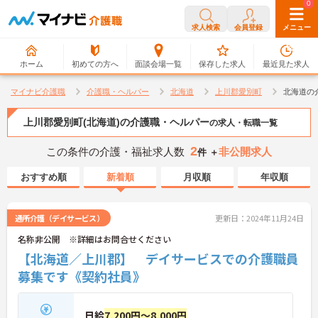
0
0
求人検索
会員登録
メニュー
ホーム
初めての方へ
面談会場一覧
保存した求人
最近見た求人
マイナビ介護職
介護職・ヘルパー
北海道
上川郡愛別町
北海道の
上川郡愛別町(北海道)の介護職・ヘルパー
の求人・転職一覧
2
この条件の介護・福祉求人数
非公開求人
件 ＋
おすすめ順
新着順
月収順
年収順
通所介護（デイサービス）
更新日：2024年11月24日
名称非公開 ※詳細はお問合せください
【北海道／上川郡】 デイサービスでの介護職員
募集です《契約社員》
日給
7,200円～8,000円