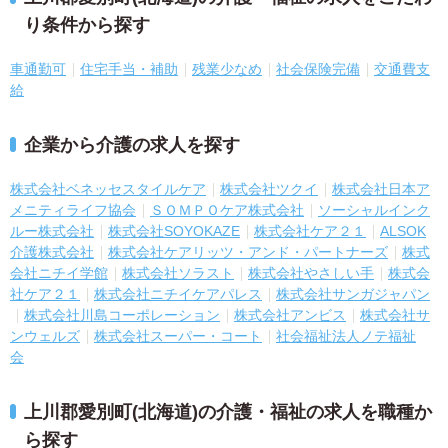
り条件から探す
車通勤可
住宅手当・補助
残業少なめ
社会保険完備
交通費支
給
企業から介護の求人を探す
株式会社ベネッセスタイルケア
株式会社ツクイ
株式会社日本ア
メニティライフ協会
ＳＯＭＰＯケア株式会社
ソーシャルインク
ルー株式会社
株式会社SOYOKAZE
株式会社ケア２１
ALSOK
介護株式会社
株式会社ケアリッツ・アンド・パートナーズ
株式
会社ニチイ学館
株式会社ソラスト
株式会社やさしい手
株式会
社ケア２１
株式会社ニチイケアパレス
株式会社サンガジャパン
株式会社川島コーポレーション
株式会社アンビス
株式会社サ
ンウェルズ
株式会社スーパー・コート
社会福祉法人ノテ福祉
会
上川郡愛別町(北海道)の介護・福祉の求人を職種か
ら探す