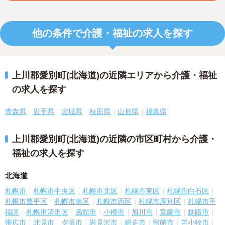
他の条件で介護・福祉の求人を探す
上川郡愛別町(北海道)の近隣エリアから介護・福祉
の求人を探す
青森県
岩手県
宮城県
秋田県
山形県
福島県
上川郡愛別町(北海道)の近隣の市区町村から介護・
福祉の求人を探す
北海道
札幌市
札幌市中央区
札幌市北区
札幌市東区
札幌市白石区
札幌市豊平区
札幌市南区
札幌市西区
札幌市厚別区
札幌市手
稲区
札幌市清田区
函館市
小樽市
旭川市
室蘭市
釧路市
帯広市
北見市
夕張市
岩見沢市
網走市
留萌市
苫小牧市