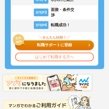
面接・条件交
3
STEP
渉
4
転職成功！
STEP
転職サポートに登録
はじめて転職する方へ